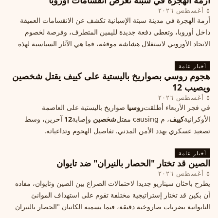
أزمة الهجرة في سبتة تعرض انقسامات أوروبا
٥ أغسطس ٢٠٢٦
أزمة الهجرة في مدينة سبتة الإسبانية تكشف عن الانقسامات العميقة
داخل أوروبا، وتعطي دفعة جديدة لليمين المتطرف، وفرصة لخصوم
الاتحاد الأوروبي لاستغلال هشاشة موقفه، فما هي الآثار السياسية لهذه
الأزمة؟
أخبار عامة
هجوم روسي بصواريخ باليستية على كييف يقتل شخصين
ويصيب 12
٥ أغسطس ٢٠٢٦
في فجر الأربعاء أطلقت
روسيا
صواريخ باليستية على العاصمة
الأوكرانية
كييف
، م causing مقتل
شخصين
وإصابة
12
آخرين، وسط
تصعيد عسكري يهدد الأمن المدني. تفاصيل الهجوم وتداعياته.
أخبار عامة
الصين قد تختار "الحصار بالنيران" ضد تايوان
٥ أغسطس ٢٠٢٦
يطرح باحثان سيناريو جديدا لاحتمالات الصراع بين الصين وتايوان، مفاده
أن بكين قد تختار إستراتيجية مختلفة تقوم على استهداف الموانئ
التايوانية بضربات صاروخية دقيقة، فيما يسميه الكاتبان "الحصار بالنيران