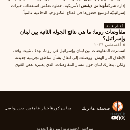
إدارة شركة
أونداس ديفنس
الأمريكية، خطوة تعكس استقطاب خبرات
إسرائيليّة لتوسيع حضورها في قطاع التكنولوجيا الدفاعية عالمياً.
أخبار عامة
مفاوضات روما: ما هي نتائج الجولة الثانية بين لبنان
وإسرائيل؟
٥ أغسطس ٢٠٢٦
استمرت المفاوضات بين لبنان وإسرائيل في روما، بهدف تثبيت وقف
الإطلاق النار الهش، ووصلت إلى اتفاق بشأن مناطق تجريبية جديدة.
ولكن، يتعارك لبنان حول مسار المفاوضات، الذي يعتبره بعض القوى
السياسية مدخلا لمعالجة الملفات العالقة، فيما يرى otros أنها تنازلات
ميدانية.
صحيفة هاتريك
مباشر
كورة
أخبار عامة
من نحن
تواصل
سياسة الخصوصية
|
شروط الخدمة