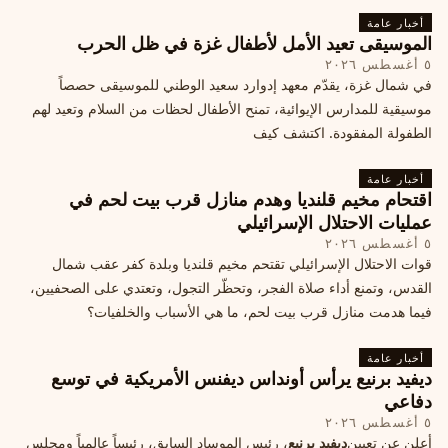
أخبار عامة
الموسيقى تعيد الأمل لأطفال غزة في ظل الحرب
٥ أغسطس ٢٠٢٦
في شمال غزة، يقدّم معهد إدوارد سعيد الوطني للموسيقى حصصاً
موسيقية للمدارس الإيوائية، تمنح الأطفال لحظات من السلام وتعيد لهم
الطفولة المفقودة. اكتشف كيف
أخبار عامة
اقتحام مخيم قلنديا وهدم منازل قرب بيت لحم في
عمليات الاحتلال الإسرائيلي
٥ أغسطس ٢٠٢٦
قوات الاحتلال الإسرائيلي تقتحم مخيم قلنديا وبلدة كفر عقب شمال
القدس، وتمنع أداء صلاة الفجر، وتحظّر التجول، وتعتدي على الصحفيين،
فيما هدمت منازل قرب بيت لحم، ما هي الأسباب والخلفيات؟
أخبار عامة
ديفيد برنيع يرأس أونداس ديفنس الأمريكية في توسع
دفاعي
٥ أغسطس ٢٠٢٦
أعلن عن تعيين
ديفيد برنيع
، رئيس الموساد السابق، رئيساً عالمياً ومجلس