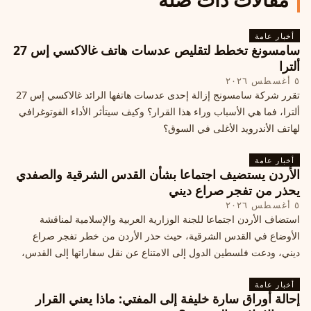
أخبار عامة
سامسونغ تخطط لتقليص عدسات هاتف غالاكسي إس 27
ألترا
٥ أغسطس ٢٠٢٦
تقرر شركة سامسونج إزالة إحدى عدسات هاتفها الرائد غالاكسي إس 27
ألترا، فما هي الأسباب وراء هذا القرار؟ وكيف سيتأثر الأداء الفوتوغرافي
لهاتف الأندرويد الأغلى في السوق؟
أخبار عامة
الأردن يستضيف اجتماعا بشأن القدس الشرقية والصفدي
يحذر من تفجر صراع ديني
٥ أغسطس ٢٠٢٦
استضاف الأردن اجتماعا للجنة الوزارية العربية والإسلامية لمناقشة
الأوضاع في القدس الشرقية، حيث حذر الأردن من خطر تفجر صراع
ديني، ودعت فلسطين الدول إلى الامتناع عن نقل سفاراتها إلى القدس،
ما يزيد التوتر في المنطقة
أخبار عامة
إحالة أوراق سارة خليفة إلى المفتي: ماذا يعني القرار