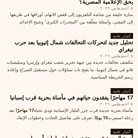
بحق الإعلامية المصرية؟
٥ أغسطس ٢٠٢٦
سارة خليفة من شاشة التلفزيون إلى قفص الاتهام. أوراقها في طريقها
إلى المفتي، وأسئلة معلّقة بين “المخدرات الكبرى” وشبح الإعدام.
أخبار عامة
تحليل جديد لتحركات التحالفات شمال إثيوبيا بعد حرب
تيغراي
٥ أغسطس ٢٠٢٦
تتكشف تحالفات جديدة بين جبهة تحرير شعب تيغراي وإريتريا وميليشيات
فانو في شمال إثيوبيا، ما يفتح باب تساؤلات حول مستقبل الصراع وإعادة
رسم الخريطة السياسية.
أخبار عامة
17 مهاجرًا يفقدون حياتهم في مأساة بحرية قرب إسبانيا
٥ أغسطس ٢٠٢٦
مأساة بحرية جديدة قرب جزر البليار الإسبانية تودي بحياة
17 مهاجرًا
بعد
رحلة استمرت
15 يومًا
. تعرف على تفاصيل الحادث وخطوات الإنقاذ.
أخبار عامة