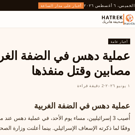
الخميس، ٦ أغسطس ٢٠٢٦
أخبار على مدار الساعة
HATREK
صحيفة هاتريك
أخبار عامة
مصابين وقتل منفذها
١ يونيو ٢٠٢٦
·
2 دقيقة قراءة
عملية دهس في الضفة الغربية
أُصيب 3 إسرائيليين، مساء يوم الأحد، في عملية دهس عند مفترق
وفقًا لما ذكرته الإسعاف الإسرائيلي. بينما أعلنت وزارة ا