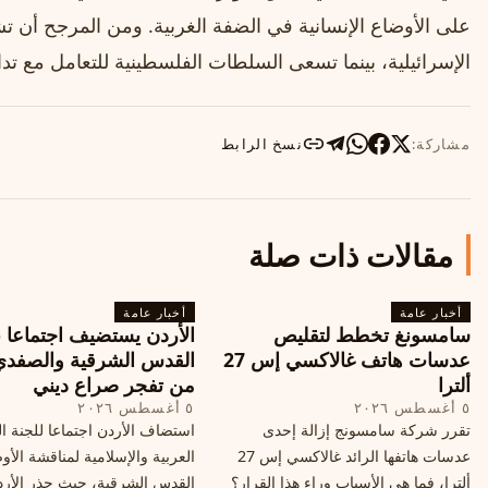
على الأوضاع الإنسانية في الضفة الغربية. ومن المرجح أن تشه
الإسرائيلية، بينما تسعى السلطات الفلسطينية للتعامل مع تد
مشاركة:
نسخ الرابط
مقالات ذات صلة
أخبار عامة
أخبار عامة
سامسونغ تخطط لتقليص
الأردن يستضيف اجتماعا 
عدسات هاتف غالاكسي إس 27
القدس الشرقية والصفدي
ألترا
من تفجر صراع ديني
٥ أغسطس ٢٠٢٦
٥ أغسطس ٢٠٢٦
تقرر شركة سامسونج إزالة إحدى
استضاف الأردن اجتماعا للجنة ال
عدسات هاتفها الرائد غالاكسي إس 27
العربية والإسلامية لمناقشة الأ
ألترا، فما هي الأسباب وراء هذا القرار؟
القدس الشرقية، حيث حذر الأر