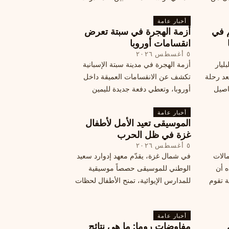
فلسطين
الكبرى” وشبح الإعدام.
تها إلى
أخبار عامة
م في
أزمة الهجرة في سبتة تعرض
قة
انقسامات أوروبا
٥ أغسطس ٢٠٢٦
ليار
أزمة الهجرة في مدينة سبتة الإسبانية
د رحلة
تكشف عن الانقسامات العميقة داخل
اصيل
أوروبا، وتعطي دفعة جديدة لليمين
المتطرف، وفرصة لخصوم الاتحاد
أخبار عامة
الأوروبي لاستغلال هشاشة موقفه، فما
الموسيقى تعيد الأمل لأطفال
هي الآثار السياسية لهذه الأزمة؟
غزة في ظل الحرب
٥ أغسطس ٢٠٢٦
مالات
في شمال غزة، يقدّم معهد إدوارد سعيد
ه أن
الوطني للموسيقى حصصاً موسيقية
ة تقوم
للمدارس الإيوائية، تمنح الأطفال لحظات
ة بضربات
من السلام وتعيد لهم الطفولة المفقودة.
تبان
اكتشف كيف
أخبار عامة
مفاوضات روما: ما هي نتائج