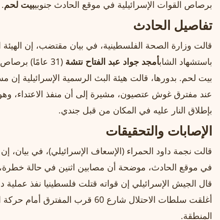
برصاص القوات الإسرائيلية في موقع الحادث جنوبي
بيت لحم
.
تفاصيل الحادث
قالت وزارة الصحة الفلسطينية، في بيان مقتضب، إن الهيئة الع
باستشهاد الشاب
أمجد جواد عبد الفتاح نتشة
(31 عامًا) برص
بيت لحم. بدورها، قالت هيئة البث الرسمية الإسرائيلية إن 
عند مفترق غوش عتصيون، مشيرة إلى أن منفذ الاعتداء، وه
بإطلاق النار عليه في المكان من قبل جندي.
الإصابات والتحقيقات
قالت نجمة داود الحمراء (الإسعاف الإسرائيلي)، في بيان، إن
في موقع الحادث، موضحة أن مصابين اثنين في حالة خطرة، وأن
قال الجيش الإسرائيلي إن قواته قتلت فلسطينيا نفذ عملي
أغلقت سلطات الاحتلال شارع 60 قرب ال
المنطقة.