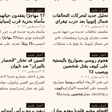
وكيف سيتأثر الأداء الفوتوغرافي لهاتف
خطر تفجر صراع ديني، ودعت 
أخبار عامة
الأندرويد الأغلى في السوق؟
أخبار عامة
الدول إلى الامتناع عن نقل سفارا
تحليل جديد لتحركات التحالفات
17 مهاجرًا يفقدون حياته
القدس، ما يزيد التوتر في المنط
شمال إثيوبيا بعد حرب تيغراي
مأساة بحرية قرب إسبانيا
٥ أغسطس ٢٠٢٦
٥ أغسطس ٢٠٢٦
تتكشف تحالفات جديدة بين جبهة تحرير
مأساة بحرية جديدة قرب جزر الب
شعب تيغراي وإريتريا وميليشيات فانو
الإسبانية تودي بحياة
17 مهاجرًا
بع
في شمال إثيوبيا، ما يفتح باب تساؤلات
استمرت
15 يومًا
. تعرف على تف
حول مستقبل الصراع وإعادة رسم
الحادث وخطوات الإنقاذ.
أخبار عامة
الخريطة السياسية.
أخبار عامة
هجوم روسي بصواريخ باليستية
الصين قد تختار "الحصار
على كييف يقتل شخصين
بالنيران" ضد تايوان
ويصيب 12
٥ أغسطس ٢٠٢٦
يطرح باحثان سيناريو جديدا لاحت
٥ أغسطس ٢٠٢٦
في فجر الأربعاء أطلقت
روسيا
صواريخ
الصراع بين الصين وتايوان، مفاد
باليستية على العاصمة الأوكرانية
كييف
،
بكين قد تختار إستراتيجية مختلف
م causing مقتل
شخصين
وإصابة
12
على استهداف الموانئ التايواني
آخرين، وسط تصعيد عسكري يهدد الأمن
صاروخية دقيقة، فيما يسميه الكا
أخبار عامة
المدني. تفاصيل الهجوم وتداعياته.
أخبار عامة
"الحصار بالنيران
اقتحام مخيم قلنديا وهدم منازل
ديفيد برنيع يرأس أونداس