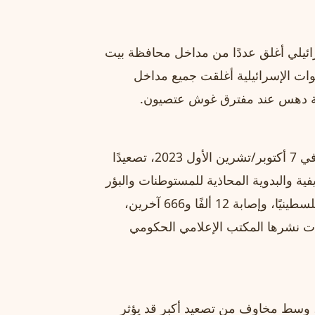
سرائيلي أغلق عددًا من مداخل محافظة بيت
ات الإسرائيلية أغلقت جميع مداخل
ية دهس عند مفترق غوش عتصيون.
في 7 أكتوبر/تشرين الأول 2023، تصعيدًا
ة والبدوية المحاذية للمستوطنات والبؤر
الاستيطانية. وأسفر التصعيد في الضفة عن استشهاد 1168 فلسطينيًا، وإصابة 12 ألفًا و666 آخرين،
ًا، وتهجير 33 ألفًا، وفق معطيات نشرها المكتب الإعلامي الحكومي
، وسط مخاوف من تصعيد أكبر قد يؤثر