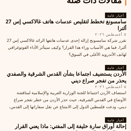
مقالات ذات صلة
أخبار عامة
سامسونغ تخطط لتقليص عدسات هاتف غالاكسي إس 27
ألترا
٥ أغسطس ٢٠٢٦
تقرر شركة سامسونج إزالة إحدى عدسات هاتفها الرائد غالاكسي إس 27
ألترا، فما هي الأسباب وراء هذا القرار؟ وكيف سيتأثر الأداء الفوتوغرافي
لهاتف الأندرويد الأغلى في السوق؟
أخبار عامة
الأردن يستضيف اجتماعا بشأن القدس الشرقية والصفدي
يحذر من تفجر صراع ديني
٥ أغسطس ٢٠٢٦
استضاف الأردن اجتماعا للجنة الوزارية العربية والإسلامية لمناقشة
الأوضاع في القدس الشرقية، حيث حذر الأردن من خطر تفجر صراع
ديني، ودعت فلسطين الدول إلى الامتناع عن نقل سفاراتها إلى القدس،
ما يزيد التوتر في المنطقة
أخبار عامة
إحالة أوراق سارة خليفة إلى المفتي: ماذا يعني القرار