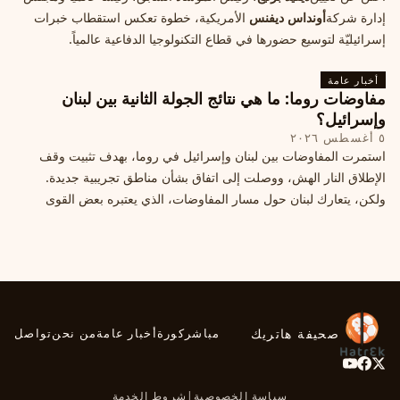
إدارة شركة
أونداس ديفنس
الأمريكية، خطوة تعكس استقطاب خبرات
إسرائيليّة لتوسيع حضورها في قطاع التكنولوجيا الدفاعية عالمياً.
أخبار عامة
مفاوضات روما: ما هي نتائج الجولة الثانية بين لبنان
وإسرائيل؟
٥ أغسطس ٢٠٢٦
استمرت المفاوضات بين لبنان وإسرائيل في روما، بهدف تثبيت وقف
الإطلاق النار الهش، ووصلت إلى اتفاق بشأن مناطق تجريبية جديدة.
ولكن، يتعارك لبنان حول مسار المفاوضات، الذي يعتبره بعض القوى
السياسية مدخلا لمعالجة الملفات العالقة، فيما يرى otros أنها تنازلات
ميدانية.
صحيفة هاتريك
مباشر
كورة
أخبار عامة
من نحن
تواصل
سياسة الخصوصية
|
شروط الخدمة