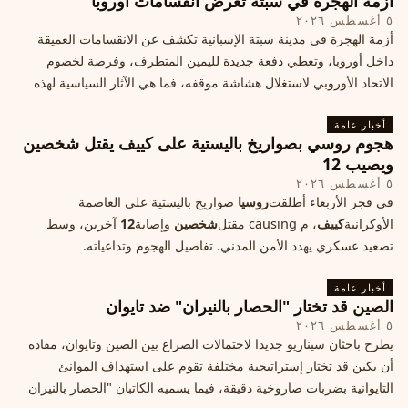
أزمة الهجرة في سبتة تعرض انقسامات أوروبا
٥ أغسطس ٢٠٢٦
أزمة الهجرة في مدينة سبتة الإسبانية تكشف عن الانقسامات العميقة
داخل أوروبا، وتعطي دفعة جديدة لليمين المتطرف، وفرصة لخصوم
الاتحاد الأوروبي لاستغلال هشاشة موقفه، فما هي الآثار السياسية لهذه
الأزمة؟
أخبار عامة
هجوم روسي بصواريخ باليستية على كييف يقتل شخصين
ويصيب 12
٥ أغسطس ٢٠٢٦
في فجر الأربعاء أطلقت
روسيا
صواريخ باليستية على العاصمة
الأوكرانية
كييف
، م causing مقتل
شخصين
وإصابة
12
آخرين، وسط
تصعيد عسكري يهدد الأمن المدني. تفاصيل الهجوم وتداعياته.
أخبار عامة
الصين قد تختار "الحصار بالنيران" ضد تايوان
٥ أغسطس ٢٠٢٦
يطرح باحثان سيناريو جديدا لاحتمالات الصراع بين الصين وتايوان، مفاده
أن بكين قد تختار إستراتيجية مختلفة تقوم على استهداف الموانئ
التايوانية بضربات صاروخية دقيقة، فيما يسميه الكاتبان "الحصار بالنيران