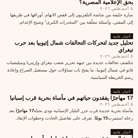
بحق الإعلامية المصرية؟
٥ أغسطس ٢٠٢٦
سارة خليفة من شاشة التلفزيون إلى قفص الاتهام. أوراقها في طريقها
إلى المفتي، وأسئلة معلّقة بين “المخدرات الكبرى” وشبح الإعدام.
أخبار عامة
تحليل جديد لتحركات التحالفات شمال إثيوبيا بعد حرب
تيغراي
٥ أغسطس ٢٠٢٦
تتكشف تحالفات جديدة بين جبهة تحرير شعب تيغراي وإريتريا وميليشيات
فانو في شمال إثيوبيا، ما يفتح باب تساؤلات حول مستقبل الصراع وإعادة
رسم الخريطة السياسية.
أخبار عامة
17 مهاجرًا يفقدون حياتهم في مأساة بحرية قرب إسبانيا
٥ أغسطس ٢٠٢٦
مأساة بحرية جديدة قرب جزر البليار الإسبانية تودي بحياة
17 مهاجرًا
بعد
رحلة استمرت
15 يومًا
. تعرف على تفاصيل الحادث وخطوات الإنقاذ.
أخبار عامة