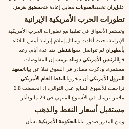
على
إيران
تخفيف
العقوبات
مقابل إعادة فتح
مضيق هرمز
.
تطورات الحرب الأمريكية الإيرانية
وتستمر الأسواق في تقلبها مع تطورات الحرب الأمريكية
الإيرانية، حيث أفادت وسائل إعلام إيرانية أمس الثلاثاء
بأن
طهران
لم تتواصل مع
واشنطن
منذ عدة أيام، رغم
قول
الرئيس الأمريكي دونالد ترمب
إن المفاوضات
مستمرة. وذكرت مصادر في السوق نقلا عن بيانات
معهد
البترول الأمريكي
أن مخزونات
النفط الخام الأمريكي
تراجعت للأسبوع السابع على التوالي، إذ انخفضت 6.8
ملايين برميل في الأسبوع المنتهي في 29 مايو/أيار.
مستقبل أسعار النفط والذهب
ومن المقرر صدور بيانات
الحكومة الأمريكية
بشأن