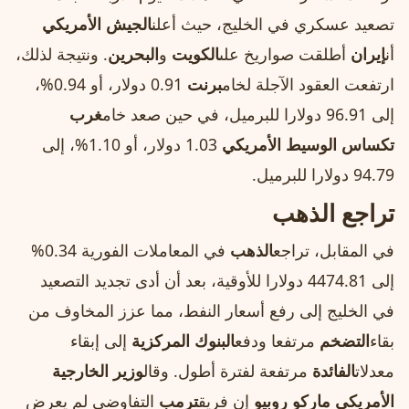
تصعيد عسكري في الخليج، حيث أعلن
الجيش الأمريكي
أن
إيران
أطلقت صواريخ على
الكويت
و
البحرين
. ونتيجة لذلك،
ارتفعت العقود الآجلة لخام
برنت
0.91 دولار، أو 0.94%،
إلى 96.91 دولارا للبرميل، في حين صعد خام
غرب
تكساس الوسيط الأمريكي
1.03 دولار، أو 1.10%، إلى
94.79 دولارا للبرميل.
تراجع الذهب
في المقابل، تراجع
الذهب
في المعاملات الفورية 0.34%
إلى 4474.81 دولارا للأوقية، بعد أن أدى تجديد التصعيد
في الخليج إلى رفع أسعار النفط، مما عزز المخاوف من
بقاء
التضخم
مرتفعا ودفع
البنوك المركزية
إلى إبقاء
معدلات
الفائدة
مرتفعة لفترة أطول. وقال
وزير الخارجية
الأمريكي ماركو روبيو
إن فريق
ترمب
التفاوضي لم يعرض