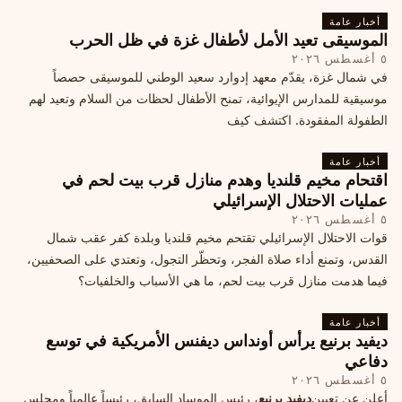
أخبار عامة
الموسيقى تعيد الأمل لأطفال غزة في ظل الحرب
٥ أغسطس ٢٠٢٦
في شمال غزة، يقدّم معهد إدوارد سعيد الوطني للموسيقى حصصاً
موسيقية للمدارس الإيوائية، تمنح الأطفال لحظات من السلام وتعيد لهم
الطفولة المفقودة. اكتشف كيف
أخبار عامة
اقتحام مخيم قلنديا وهدم منازل قرب بيت لحم في
عمليات الاحتلال الإسرائيلي
٥ أغسطس ٢٠٢٦
قوات الاحتلال الإسرائيلي تقتحم مخيم قلنديا وبلدة كفر عقب شمال
القدس، وتمنع أداء صلاة الفجر، وتحظّر التجول، وتعتدي على الصحفيين،
فيما هدمت منازل قرب بيت لحم، ما هي الأسباب والخلفيات؟
أخبار عامة
ديفيد برنيع يرأس أونداس ديفنس الأمريكية في توسع
دفاعي
٥ أغسطس ٢٠٢٦
أعلن عن تعيين
ديفيد برنيع
، رئيس الموساد السابق، رئيساً عالمياً ومجلس