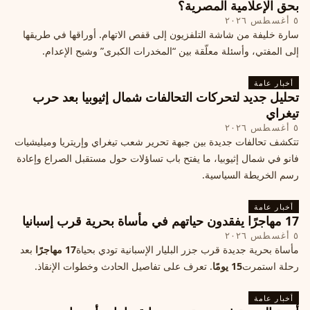
بحق الإعلامية المصرية؟
٥ أغسطس ٢٠٢٦
سارة خليفة من شاشة التلفزيون إلى قفص الاتهام. أوراقها في طريقها
إلى المفتي، وأسئلة معلّقة بين “المخدرات الكبرى” وشبح الإعدام.
أخبار عامة
تحليل جديد لتحركات التحالفات شمال إثيوبيا بعد حرب
تيغراي
٥ أغسطس ٢٠٢٦
تتكشف تحالفات جديدة بين جبهة تحرير شعب تيغراي وإريتريا وميليشيات
فانو في شمال إثيوبيا، ما يفتح باب تساؤلات حول مستقبل الصراع وإعادة
رسم الخريطة السياسية.
أخبار عامة
17 مهاجرًا يفقدون حياتهم في مأساة بحرية قرب إسبانيا
٥ أغسطس ٢٠٢٦
مأساة بحرية جديدة قرب جزر البليار الإسبانية تودي بحياة
17 مهاجرًا
بعد
رحلة استمرت
15 يومًا
. تعرف على تفاصيل الحادث وخطوات الإنقاذ.
أخبار عامة