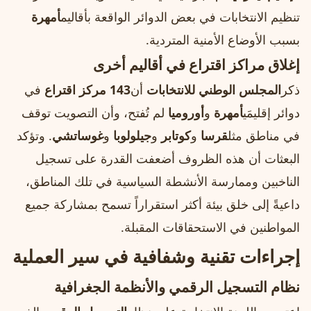
تنظيم الانتخابات في بعض الدوائر الواقعة بأقاليم
أمهرة
بسبب الأوضاع الأمنية المتردية.
إغلاق مراكز اقتراع في أقاليم أخرى
ذكر
المجلس الوطني للانتخابات
أن
143 مركز اقتراع
في
دوائر إقليمَي
أمهرة
و
أوروميا
لم تُفتح، وأن التصويت توقف
في مناطق مثل
قرسا
و
كوتابر
و
جيلولوبا
و
غوساتشي
. وتؤكد
البعثات أن هذه الظروف أضعفت القدرة على تسجيل
الناخبين وممارسة الأنشطة السياسية في تلك المناطق،
داعيةً إلى خلق بيئة أكثر استقراراً تسمح بمشاركة جميع
المواطنين في الاستحقاقات المقبلة.
إجراءات تقنية وشفافية في سير العملية
نظام التسجيل الرقمي والأنظمة الجغرافية