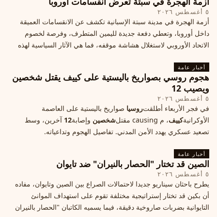
أزمة الهجرة في سبتة تعرض انقسامات أوروبا
٥ أغسطس ٢٠٢٦
أزمة الهجرة في مدينة سبتة الإسبانية تكشف عن الانقسامات العميقة
داخل أوروبا، وتعطي دفعة جديدة لليمين المتطرف، وفرصة لخصوم
الاتحاد الأوروبي لاستغلال هشاشة موقفه، فما هي الآثار السياسية لهذه
الأزمة؟
أخبار عامة
هجوم روسي بصواريخ باليستية على كييف يقتل شخصين
ويصيب 12
٥ أغسطس ٢٠٢٦
في فجر الأربعاء أطلقت
روسيا
صواريخ باليستية على العاصمة
الأوكرانية
كييف
، م causing مقتل
شخصين
وإصابة
12
آخرين، وسط
تصعيد عسكري يهدد الأمن المدني. تفاصيل الهجوم وتداعياته.
أخبار عامة
الصين قد تختار "الحصار بالنيران" ضد تايوان
٥ أغسطس ٢٠٢٦
يطرح باحثان سيناريو جديدا لاحتمالات الصراع بين الصين وتايوان، مفاده
أن بكين قد تختار إستراتيجية مختلفة تقوم على استهداف الموانئ
التايوانية بضربات صاروخية دقيقة، فيما يسميه الكاتبان "الحصار بالنيران