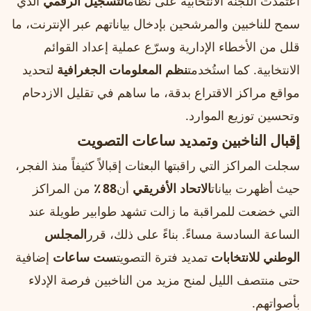
اعتمدت اللجنة الانتخابية على نظام
التسجيل الرقمي
الذي
سمح للناخبين والمرشحين بإدخال بياناتهم عبر الإنترنت، ما
قلل من الأخطاء الإدارية وسرّع عملية إعداد القوائم
الانتخابية. كما استُخدمت
نظم المعلومات الجغرافية
لتحديد
مواقع مراكز الاقتراع بدقة، ما ساهم في تقليل الازدحام
وتحسين توزيع الموارد.
إقبال الناخبين وتمديد ساعات التصويت
سجلت المراكز التي راقبتها البعثات إقبالاً كثيفاً منذ الفجر،
حيث أظهرت بيانات
الاتحاد الأفريقي
أن
88 ٪
من المراكز
التي خضعت للمراقبة ما زالت تشهد طوابير طويلة عند
الساعة السادسة مساءً. بناءً على ذلك، قرر
المجلس
الوطني للانتخابات
تمديد فترة التصويت
ست ساعات
إضافية
حتى منتصف الليل لمنح مزيد من الناخبين فرصة الإدلاء
بأصواتهم.