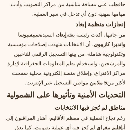
حافظت على مسافة مناسبة من مراكز التصويت وأدت
مهامها بمهنية دون أي تدخل في سير العملية.
إنجازات منظمة إيغاد
من جانبها، أكدت رئيسة بعثة
إيغاد
، السيدة
سبيسيوسا
وانديرا كازيبوي
، أن الانتخابات شهدت إصلاحات مؤسسية
وتكنولوجية شاملة، من بينها التسجيل الرقمي للناخبين
والمرشحين، واستخدام نظم المعلومات الجغرافية لإدارة
مراكز الاقتراع، وإطلاق منصة إلكترونية محلية سمحت
لأكثر من
5 ملايين
مواطن التسجيل عبر الإنترنت.
التحديات الأمنية وتأثيرها على الشمولية
مناطق لم تُجرَ فيها الانتخابات
رغم نجاح العملية في معظم الأقاليم، أشار المراقبون إلى
أن
إقليم تيغراي
لم تُجرَ فيه أي عملية تصويت، كما تعذر