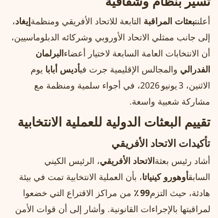
تسير بنظام وشفافية
أعلنت
بعثات المراقبة
التابعة للاتحاد الأفريقي ومنظمة
إيغاد
،
إلى جانب ممثلي الاتحاد الأوروبي وشركائه الدبلوماسيين،
أن الانتخابات العامة السابعة لاختيار أعضاء
البرلمان
الفدرالي
والمجالس الإقليمية جرت في
أديس أبابا
يوم
الاثنين، 3 يونيو 2026، في أجواء سلمية ومنظمة مع
مشاركة شعبية واسعة.
تقييم البعثات الدولية للعملية الانتخابية
تأكيدات الاتحاد الأفريقي
أشاد رئيس بعثة
الاتحاد الأفريقي
، الرئيس الكيني
السابق
أوهورو كينياتا
، بأن العملية الانتخابية تمت في بيئة
هادئة، حيث التزم
99 ٪
من مراكز الاقتراع التي خضعوا
لمراقبتها بالإجراءات القانونية. وأشار إلى أن قوات الأمن