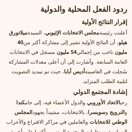
ردود الفعل المحلية والدولية
إقرار النتائج الأولية
أعلنت رئيسة
مجلس الانتخابات الإثيوبي
، السيدة
ميلاتورق
هيلو
، أن النتائج الأولية تشير إلى مشاركة أكثر من
40
مليون
ناخب من إجمالي
54 مليون
مسجل في الانتخابات
العامة السابعة. وأشارت إلى أن أعلى معدلات المشاركة
سُجلت في العاصمة
أديس أبابا
، حيث تم تمديد التصويت
لتلبية الطلب المتزايد.
إشادة المجتمع الدولي
رحب
الاتحاد الأوروبي
والدول الأعضاء فيه، إلى جانب
كندا
و
النرويج
و
سويسرا
، بالانتخابات، مشيداً بجهود
المجلس
الوطني للانتخابات
والعاملين في مراكز الاقتراع والأحزاب
السياسية ومنظمات المجتمع المدني. وأكدوا على أهمية