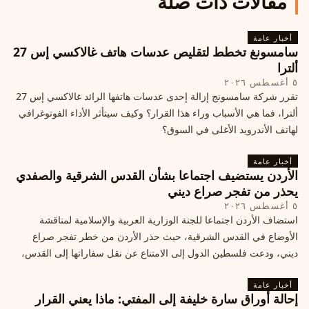
مقالات ذات صلة
أخبار عامة
سامسونغ تخطط لتقليص عدسات هاتف غالاكسي إس 27
ألترا
٥ أغسطس ٢٠٢٦
تقرر شركة سامسونج إزالة إحدى عدسات هاتفها الرائد غالاكسي إس 27
ألترا، فما هي الأسباب وراء هذا القرار؟ وكيف سيتأثر الأداء الفوتوغرافي
لهاتف الأندرويد الأغلى في السوق؟
أخبار عامة
الأردن يستضيف اجتماعا بشأن القدس الشرقية والصفدي
يحذر من تفجر صراع ديني
٥ أغسطس ٢٠٢٦
استضاف الأردن اجتماعا للجنة الوزارية العربية والإسلامية لمناقشة
الأوضاع في القدس الشرقية، حيث حذر الأردن من خطر تفجر صراع
ديني، ودعت فلسطين الدول إلى الامتناع عن نقل سفاراتها إلى القدس،
ما يزيد التوتر في المنطقة
أخبار عامة
إحالة أوراق سارة خليفة إلى المفتي: ماذا يعني القرار