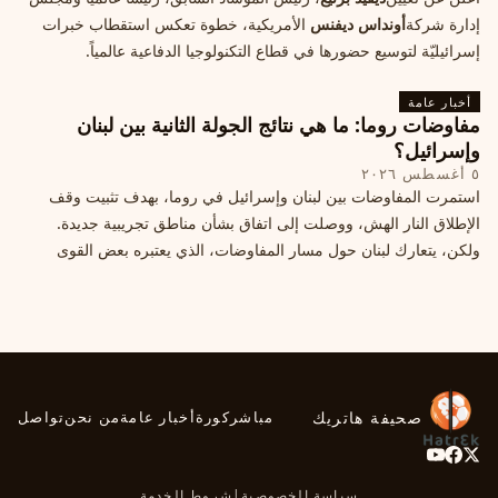
إدارة شركة
أونداس ديفنس
الأمريكية، خطوة تعكس استقطاب خبرات
إسرائيليّة لتوسيع حضورها في قطاع التكنولوجيا الدفاعية عالمياً.
أخبار عامة
مفاوضات روما: ما هي نتائج الجولة الثانية بين لبنان
وإسرائيل؟
٥ أغسطس ٢٠٢٦
استمرت المفاوضات بين لبنان وإسرائيل في روما، بهدف تثبيت وقف
الإطلاق النار الهش، ووصلت إلى اتفاق بشأن مناطق تجريبية جديدة.
ولكن، يتعارك لبنان حول مسار المفاوضات، الذي يعتبره بعض القوى
السياسية مدخلا لمعالجة الملفات العالقة، فيما يرى otros أنها تنازلات
ميدانية.
صحيفة هاتريك
مباشر
كورة
أخبار عامة
من نحن
تواصل
سياسة الخصوصية
|
شروط الخدمة