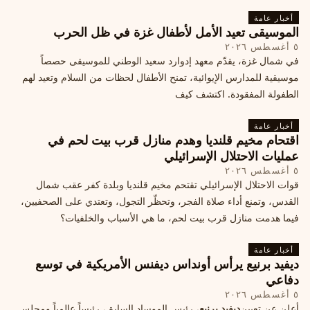
أخبار عامة
الموسيقى تعيد الأمل لأطفال غزة في ظل الحرب
٥ أغسطس ٢٠٢٦
في شمال غزة، يقدّم معهد إدوارد سعيد الوطني للموسيقى حصصاً
موسيقية للمدارس الإيوائية، تمنح الأطفال لحظات من السلام وتعيد لهم
الطفولة المفقودة. اكتشف كيف
أخبار عامة
اقتحام مخيم قلنديا وهدم منازل قرب بيت لحم في
عمليات الاحتلال الإسرائيلي
٥ أغسطس ٢٠٢٦
قوات الاحتلال الإسرائيلي تقتحم مخيم قلنديا وبلدة كفر عقب شمال
القدس، وتمنع أداء صلاة الفجر، وتحظّر التجول، وتعتدي على الصحفيين،
فيما هدمت منازل قرب بيت لحم، ما هي الأسباب والخلفيات؟
أخبار عامة
ديفيد برنيع يرأس أونداس ديفنس الأمريكية في توسع
دفاعي
٥ أغسطس ٢٠٢٦
أعلن عن تعيين
ديفيد برنيع
، رئيس الموساد السابق، رئيساً عالمياً ومجلس