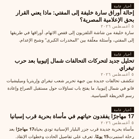
أخبار عامة
إحالة أوراق سارة خليفة إلى المفتي: ماذا يعني القرار
بحق الإعلامية المصرية؟
٥ أغسطس ٢٠٢٦
سارة خليفة من شاشة التلفزيون إلى قفص الاتهام. أوراقها في طريقها
إلى المفتي، وأسئلة معلّقة بين “المخدرات الكبرى” وشبح الإعدام.
أخبار عامة
تحليل جديد لتحركات التحالفات شمال إثيوبيا بعد حرب
تيغراي
٥ أغسطس ٢٠٢٦
تتكشف تحالفات جديدة بين جبهة تحرير شعب تيغراي وإريتريا وميليشيات
فانو في شمال إثيوبيا، ما يفتح باب تساؤلات حول مستقبل الصراع وإعادة
رسم الخريطة السياسية.
أخبار عامة
17 مهاجرًا يفقدون حياتهم في مأساة بحرية قرب إسبانيا
٥ أغسطس ٢٠٢٦
مأساة بحرية جديدة قرب جزر البليار الإسبانية تودي بحياة
17 مهاجرًا
بعد
رحلة استمرت
15 يومًا
. تعرف على تفاصيل الحادث وخطوات الإنقاذ.