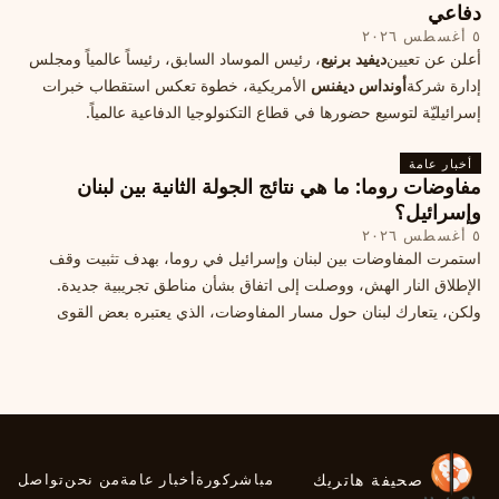
دفاعي
٥ أغسطس ٢٠٢٦
أعلن عن تعيين
ديفيد برنيع
، رئيس الموساد السابق، رئيساً عالمياً ومجلس
إدارة شركة
أونداس ديفنس
الأمريكية، خطوة تعكس استقطاب خبرات
إسرائيليّة لتوسيع حضورها في قطاع التكنولوجيا الدفاعية عالمياً.
أخبار عامة
مفاوضات روما: ما هي نتائج الجولة الثانية بين لبنان
وإسرائيل؟
٥ أغسطس ٢٠٢٦
استمرت المفاوضات بين لبنان وإسرائيل في روما، بهدف تثبيت وقف
الإطلاق النار الهش، ووصلت إلى اتفاق بشأن مناطق تجريبية جديدة.
ولكن، يتعارك لبنان حول مسار المفاوضات، الذي يعتبره بعض القوى
السياسية مدخلا لمعالجة الملفات العالقة، فيما يرى otros أنها تنازلات
ميدانية.
صحيفة هاتريك
مباشر
كورة
أخبار عامة
من نحن
تواصل