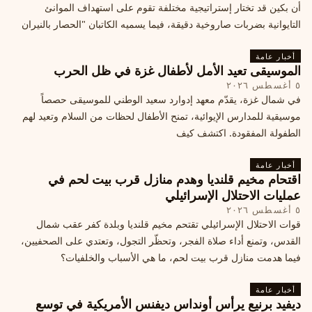
أن بكين قد تختار إستراتيجية مختلفة تقوم على استهداف الموانئ
التايوانية بضربات صاروخية دقيقة، فيما يسميه الكاتبان "الحصار بالنيران
أخبار عامة
الموسيقى تعيد الأمل لأطفال غزة في ظل الحرب
٥ أغسطس ٢٠٢٦
في شمال غزة، يقدّم معهد إدوارد سعيد الوطني للموسيقى حصصاً
موسيقية للمدارس الإيوائية، تمنح الأطفال لحظات من السلام وتعيد لهم
الطفولة المفقودة. اكتشف كيف
أخبار عامة
اقتحام مخيم قلنديا وهدم منازل قرب بيت لحم في
عمليات الاحتلال الإسرائيلي
٥ أغسطس ٢٠٢٦
قوات الاحتلال الإسرائيلي تقتحم مخيم قلنديا وبلدة كفر عقب شمال
القدس، وتمنع أداء صلاة الفجر، وتحظّر التجول، وتعتدي على الصحفيين،
فيما هدمت منازل قرب بيت لحم، ما هي الأسباب والخلفيات؟
أخبار عامة
ديفيد برنيع يرأس أونداس ديفنس الأمريكية في توسع