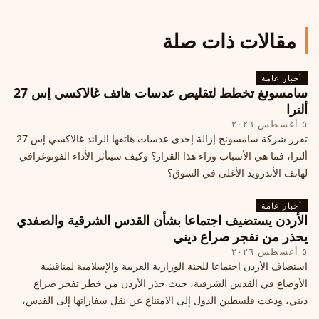
مقالات ذات صلة
أخبار عامة
سامسونغ تخطط لتقليص عدسات هاتف غالاكسي إس 27
ألترا
٥ أغسطس ٢٠٢٦
تقرر شركة سامسونج إزالة إحدى عدسات هاتفها الرائد غالاكسي إس 27
ألترا، فما هي الأسباب وراء هذا القرار؟ وكيف سيتأثر الأداء الفوتوغرافي
لهاتف الأندرويد الأغلى في السوق؟
أخبار عامة
الأردن يستضيف اجتماعا بشأن القدس الشرقية والصفدي
يحذر من تفجر صراع ديني
٥ أغسطس ٢٠٢٦
استضاف الأردن اجتماعا للجنة الوزارية العربية والإسلامية لمناقشة
الأوضاع في القدس الشرقية، حيث حذر الأردن من خطر تفجر صراع
ديني، ودعت فلسطين الدول إلى الامتناع عن نقل سفاراتها إلى القدس،
ما يزيد التوتر في المنطقة