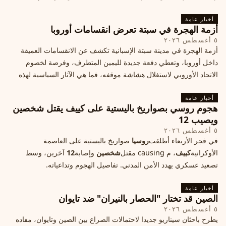
أخبار عامة
أزمة الهجرة في سبتة تعرض انقسامات أوروبا
٥ أغسطس ٢٠٢٦
أزمة الهجرة في مدينة سبتة الإسبانية تكشف عن الانقسامات العميقة
داخل أوروبا، وتعطي دفعة جديدة لليمين المتطرف، وفرصة لخصوم
الاتحاد الأوروبي لاستغلال هشاشة موقفه، فما هي الآثار السياسية لهذه
الأزمة؟
أخبار عامة
هجوم روسي بصواريخ باليستية على كييف يقتل شخصين
ويصيب 12
٥ أغسطس ٢٠٢٦
في فجر الأربعاء أطلقت
روسيا
صواريخ باليستية على العاصمة
الأوكرانية
كييف
، م causing مقتل
شخصين
وإصابة
12
آخرين، وسط
تصعيد عسكري يهدد الأمن المدني. تفاصيل الهجوم وتداعياته.
أخبار عامة
الصين قد تختار "الحصار بالنيران" ضد تايوان
٥ أغسطس ٢٠٢٦
يطرح باحثان سيناريو جديدا لاحتمالات الصراع بين الصين وتايوان، مفاده