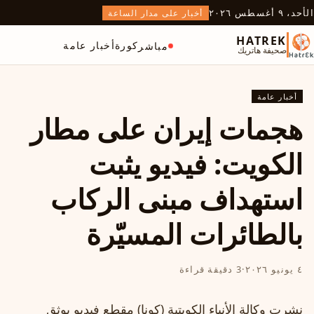
الأحد، ٩ أغسطس ٢٠٢٦
أخبار على مدار الساعة
HATREK
كورة
أخبار عامة
مباشر
صحيفة هاتريك
أخبار عامة
هجمات إيران على مطار
الكويت: فيديو يثبت
استهداف مبنى الركاب
بالطائرات المسيّرة
٤ يونيو ٢٠٢٦
·
3 دقيقة قراءة
نشرت وكالة الأنباء الكويتية (كونا) مقطع فيديو يوثق