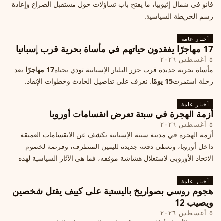
فانو في شمال إثيوبيا، ما يفتح باب تساؤلات حول مستقبل الصراع وإعادة
رسم الخريطة السياسية.
أخبار عامة
17 مهاجرًا يفقدون حياتهم في مأساة بحرية قرب إسبانيا
٥ أغسطس ٢٠٢٦
مأساة بحرية جديدة قرب جزر البليار الإسبانية تودي بحياة
17 مهاجرًا
بعد
رحلة استمرت
15 يومًا
. تعرف على تفاصيل الحادث وخطوات الإنقاذ.
أخبار عامة
أزمة الهجرة في سبتة تعرض انقسامات أوروبا
٥ أغسطس ٢٠٢٦
أزمة الهجرة في مدينة سبتة الإسبانية تكشف عن الانقسامات العميقة
داخل أوروبا، وتعطي دفعة جديدة لليمين المتطرف، وفرصة لخصوم
الاتحاد الأوروبي لاستغلال هشاشة موقفه، فما هي الآثار السياسية لهذه
الأزمة؟
أخبار عامة
هجوم روسي بصواريخ باليستية على كييف يقتل شخصين
ويصيب 12
٥ أغسطس ٢٠٢٦