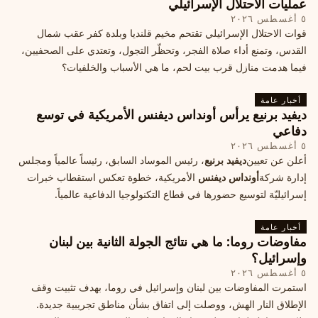
عمليات الاحتلال الإسرائيلي
٥ أغسطس ٢٠٢٦
قوات الاحتلال الإسرائيلي تقتحم مخيم قلنديا وبلدة كفر عقب شمال
القدس، وتمنع أداء صلاة الفجر، وتحظّر التجول، وتعتدي على الصحفيين،
فيما هدمت منازل قرب بيت لحم، ما هي الأسباب والخلفيات؟
أخبار عامة
ديفيد برنيع يرأس أونداس ديفنس الأمريكية في توسع
دفاعي
٥ أغسطس ٢٠٢٦
أعلن عن تعيين
ديفيد برنيع
، رئيس الموساد السابق، رئيساً عالمياً ومجلس
إدارة شركة
أونداس ديفنس
الأمريكية، خطوة تعكس استقطاب خبرات
إسرائيليّة لتوسيع حضورها في قطاع التكنولوجيا الدفاعية عالمياً.
أخبار عامة
مفاوضات روما: ما هي نتائج الجولة الثانية بين لبنان
وإسرائيل؟
٥ أغسطس ٢٠٢٦
استمرت المفاوضات بين لبنان وإسرائيل في روما، بهدف تثبيت وقف
الإطلاق النار الهش، ووصلت إلى اتفاق بشأن مناطق تجريبية جديدة.