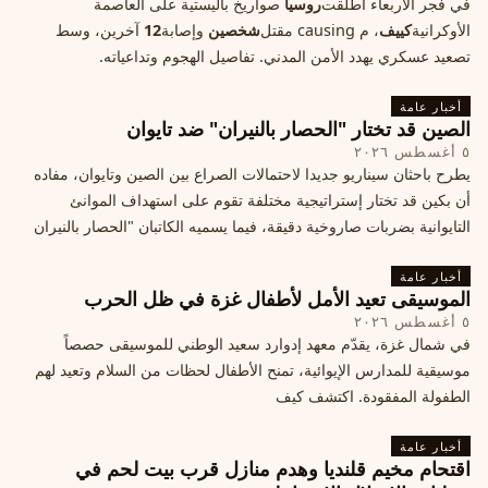
في فجر الأربعاء أطلقت
روسيا
صواريخ باليستية على العاصمة
الأوكرانية
كييف
، م causing مقتل
شخصين
وإصابة
12
آخرين، وسط
تصعيد عسكري يهدد الأمن المدني. تفاصيل الهجوم وتداعياته.
أخبار عامة
الصين قد تختار "الحصار بالنيران" ضد تايوان
٥ أغسطس ٢٠٢٦
يطرح باحثان سيناريو جديدا لاحتمالات الصراع بين الصين وتايوان، مفاده
أن بكين قد تختار إستراتيجية مختلفة تقوم على استهداف الموانئ
التايوانية بضربات صاروخية دقيقة، فيما يسميه الكاتبان "الحصار بالنيران
أخبار عامة
الموسيقى تعيد الأمل لأطفال غزة في ظل الحرب
٥ أغسطس ٢٠٢٦
في شمال غزة، يقدّم معهد إدوارد سعيد الوطني للموسيقى حصصاً
موسيقية للمدارس الإيوائية، تمنح الأطفال لحظات من السلام وتعيد لهم
الطفولة المفقودة. اكتشف كيف
أخبار عامة
اقتحام مخيم قلنديا وهدم منازل قرب بيت لحم في