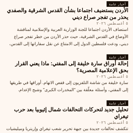
أخبار عامة
الأردن يستضيف اجتماعا بشأن القدس الشرقية والصفدي
يحذر من تفجر صراع ديني
٥ أغسطس ٢٠٢٦
استضاف الأردن اجتماعا للجنة الوزارية العربية والإسلامية لمناقشة
الأوضاع في القدس الشرقية، حيث حذر الأردن من خطر تفجر صراع
ديني، ودعت فلسطين الدول إلى الامتناع عن نقل سفاراتها إلى القدس،
ما يزيد التوتر في المنطقة
أخبار عامة
إحالة أوراق سارة خليفة إلى المفتي: ماذا يعني القرار
بحق الإعلامية المصرية؟
٥ أغسطس ٢٠٢٦
سارة خليفة من شاشة التلفزيون إلى قفص الاتهام. أوراقها في طريقها
إلى المفتي، وأسئلة معلّقة بين “المخدرات الكبرى” وشبح الإعدام.
أخبار عامة
تحليل جديد لتحركات التحالفات شمال إثيوبيا بعد حرب
تيغراي
٥ أغسطس ٢٠٢٦
تتكشف تحالفات جديدة بين جبهة تحرير شعب تيغراي وإريتريا وميليشيات