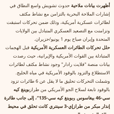
أظهرت بيانات ملاحية
حدوث تشويش واسع النطاق في
إشارات الملاحة البحرية بالتزامن مع نشاط مكثف
لطائرات عسكرية أمريكية، وذلك ضمن تحركات استبقت
وتزامنت مع التصعيد العسكري المتبادل بين الولايات
المتحدة وإيران صباح يوم 1 يونيو/حزيران.
حلل تحركات الطائرات العسكرية الأمريكية
قبل الهجمات
المتبادلة بين القوات الأمريكية والإيرانية، حيث رصدت
بيانات منصة "فلايت رادار" وجود نشاط مكثف لطائرات
الاستطلاع والتزود بالوقود الأمريكية في مياه الخليج.
وشملت التحركات تحليق ما لا يقل عن 6 طائرات تزود
بالوقود تابعة لسلاح الجو الأمريكي من طراز
بوينغ كيه
سي-46 بيغاسوس
و
بوينغ كيه سي-135″، إلى جانب طائرة
إنذار مبكر من طراز
إي-3 سينتري
كانت تحلق في محيط