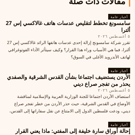
مقالات ذات صلة
أخبار عامة
سامسونغ تخطط لتقليص عدسات هاتف غالاكسي إس 27
ألترا
٥ أغسطس ٢٠٢٦
تقرر شركة سامسونج إزالة إحدى عدسات هاتفها الرائد غالاكسي إس 27
ألترا، فما هي الأسباب وراء هذا القرار؟ وكيف سيتأثر الأداء الفوتوغرافي
لهاتف الأندرويد الأغلى في السوق؟
أخبار عامة
الأردن يستضيف اجتماعا بشأن القدس الشرقية والصفدي
يحذر من تفجر صراع ديني
٥ أغسطس ٢٠٢٦
استضاف الأردن اجتماعا للجنة الوزارية العربية والإسلامية لمناقشة
الأوضاع في القدس الشرقية، حيث حذر الأردن من خطر تفجر صراع
ديني، ودعت فلسطين الدول إلى الامتناع عن نقل سفاراتها إلى القدس،
ما يزيد التوتر في المنطقة
أخبار عامة
إحالة أوراق سارة خليفة إلى المفتي: ماذا يعني القرار