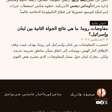
إدارة شركة
أونداس ديفنس
الأمريكية، خطوة تعكس استقطاب خبرات
إسرائيليّة لتوسيع حضورها في قطاع التكنولوجيا الدفاعية عالمياً.
أخبار عامة
مفاوضات روما: ما هي نتائج الجولة الثانية بين لبنان
وإسرائيل؟
٥ أغسطس ٢٠٢٦
استمرت المفاوضات بين لبنان وإسرائيل في روما، بهدف تثبيت وقف
الإطلاق النار الهش، ووصلت إلى اتفاق بشأن مناطق تجريبية جديدة.
ولكن، يتعارك لبنان حول مسار المفاوضات، الذي يعتبره بعض القوى
السياسية مدخلا لمعالجة الملفات العالقة، فيما يرى otros أنها تنازلات
ميدانية.
صحيفة هاتريك
مباشر
كورة
أخبار عامة
من نحن
تواصل
سياسة الخصوصية
|
شروط الخدمة