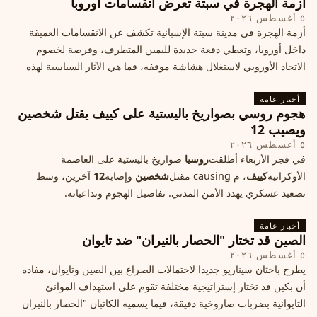
أزمة الهجرة في سبتة تعرض انقسامات أوروبا
٥ أغسطس ٢٠٢٦
أزمة الهجرة في مدينة سبتة الإسبانية تكشف عن الانقسامات العميقة
داخل أوروبا، وتعطي دفعة جديدة لليمين المتطرف، وفرصة لخصوم
الاتحاد الأوروبي لاستغلال هشاشة موقفه، فما هي الآثار السياسية لهذه
الأزمة؟
أخبار عامة
هجوم روسي بصواريخ باليستية على كييف يقتل شخصين
ويصيب 12
٥ أغسطس ٢٠٢٦
في فجر الأربعاء أطلقت
روسيا
صواريخ باليستية على العاصمة
الأوكرانية
كييف
، م causing مقتل
شخصين
وإصابة
12
آخرين، وسط
تصعيد عسكري يهدد الأمن المدني. تفاصيل الهجوم وتداعياته.
أخبار عامة
الصين قد تختار "الحصار بالنيران" ضد تايوان
٥ أغسطس ٢٠٢٦
يطرح باحثان سيناريو جديدا لاحتمالات الصراع بين الصين وتايوان، مفاده
أن بكين قد تختار إستراتيجية مختلفة تقوم على استهداف الموانئ
التايوانية بضربات صاروخية دقيقة، فيما يسميه الكاتبان "الحصار بالنيران