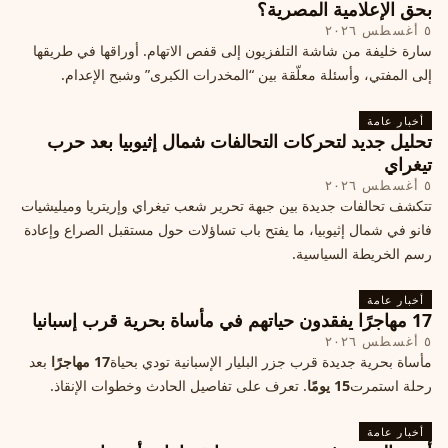
بحق الإعلامية المصرية؟
٥ أغسطس ٢٠٢٦
سارة خليفة من شاشة التلفزيون إلى قفص الاتهام. أوراقها في طريقها
إلى المفتي، وأسئلة معلّقة بين “المخدرات الكبرى” وشبح الإعدام.
أخبار عامة
تحليل جديد لتحركات التحالفات شمال إثيوبيا بعد حرب
تيغراي
٥ أغسطس ٢٠٢٦
تتكشف تحالفات جديدة بين جبهة تحرير شعب تيغراي وإريتريا وميليشيات
فانو في شمال إثيوبيا، ما يفتح باب تساؤلات حول مستقبل الصراع وإعادة
رسم الخريطة السياسية.
أخبار عامة
17 مهاجرًا يفقدون حياتهم في مأساة بحرية قرب إسبانيا
٥ أغسطس ٢٠٢٦
مأساة بحرية جديدة قرب جزر البليار الإسبانية تودي بحياة
17 مهاجرًا
بعد
رحلة استمرت
15 يومًا
. تعرف على تفاصيل الحادث وخطوات الإنقاذ.
أخبار عامة