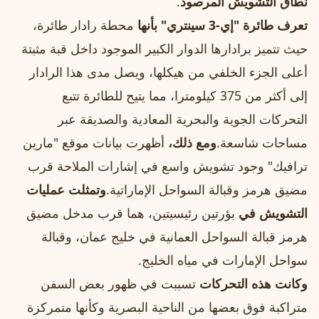
نطاق التشويش المرصود
.
تعرف طائرة "إي-3 سينتري" بأنها
محطة رادار طائرة،
حيث تتميز برادارها الدوار الكبير الموجود داخل قبة مثبتة
أعلى الجزء الخلفي من هيكلها، ويصل مدى هذا الرادار
إلى أكثر من 375 كيلومترا، مما يتيح للطائرة تتبع
التحركات الجوية والبحرية المعادية والصديقة عبر
مساحات شاسعة.
ومع ذلك،
أظهرت بيانات موقع "مارين
ترافيك" وجود تشويش واسع في إشارات الملاحة قرب
مضيق هرمز وقبالة السواحل الإماراتية.
وتمثلت عمليات
التشويش في
بؤرتين رئيسيتين، هما قرب مدخل مضيق
هرمز قبالة السواحل العمانية في خليج عمان، وقبالة
سواحل الإمارات في مياه الخليج.
وكانت هذه التحركات
تسببت في ظهور بعض السفن
متراكبة فوق بعضها من الناحية البصرية وكأنها متمركزة