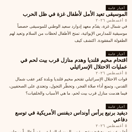
أخبار عامة
الموسيقى تعيد الأمل لأطفال غزة في ظل الحرب
٥ أغسطس ٢٠٢٦
في شمال غزة، يقدّم معهد إدوارد سعيد الوطني للموسيقى حصصاً
موسيقية للمدارس الإيوائية، تمنح الأطفال لحظات من السلام وتعيد لهم
الطفولة المفقودة. اكتشف كيف
أخبار عامة
اقتحام مخيم قلنديا وهدم منازل قرب بيت لحم في
عمليات الاحتلال الإسرائيلي
٥ أغسطس ٢٠٢٦
قوات الاحتلال الإسرائيلي تقتحم مخيم قلنديا وبلدة كفر عقب شمال
القدس، وتمنع أداء صلاة الفجر، وتحظّر التجول، وتعتدي على الصحفيين،
فيما هدمت منازل قرب بيت لحم، ما هي الأسباب والخلفيات؟
أخبار عامة
ديفيد برنيع يرأس أونداس ديفنس الأمريكية في توسع
دفاعي
٥ أغسطس ٢٠٢٦
أعلن عن تعيين
ديفيد برنيع
، رئيس الموساد السابق، رئيساً عالمياً ومجلس