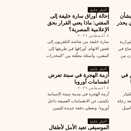
أخبار عامة
بشأن
إحالة أوراق سارة خليفة إلى
 يحذر
المفتي: ماذا يعني القرار بحق
الإعلامية المصرية؟
٥ أغسطس ٢٠٢٦
وزارية
سارة خليفة من شاشة التلفزيون إلى
وضاع في
قفص الاتهام. أوراقها في طريقها إلى
دن من
المفتي، وأسئلة معلّقة بين “المخدرات
فلسطين
الكبرى” وشبح الإعدام.
تها إلى
أخبار عامة
م في
أزمة الهجرة في سبتة تعرض
قة
انقسامات أوروبا
٥ أغسطس ٢٠٢٦
ليار
أزمة الهجرة في مدينة سبتة الإسبانية
د رحلة
تكشف عن الانقسامات العميقة داخل
اصيل
أوروبا، وتعطي دفعة جديدة لليمين
المتطرف، وفرصة لخصوم الاتحاد
أخبار عامة
الأوروبي لاستغلال هشاشة موقفه، فما
الموسيقى تعيد الأمل لأطفال
هي الآثار السياسية لهذه الأزمة؟