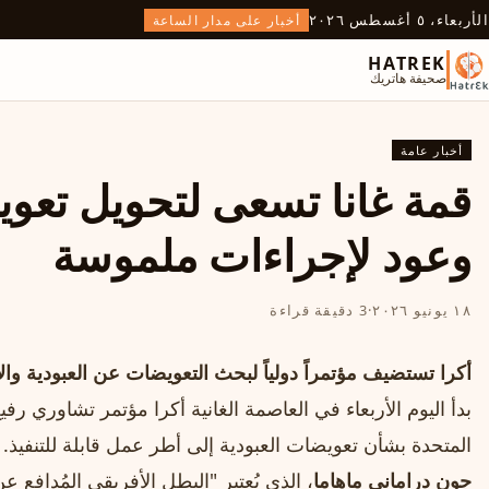
الأربعاء، ٥ أغسطس ٢٠٢٦
أخبار على مدار الساعة
HATREK
صحيفة هاتريك
أخبار عامة
قمة غانا تسعى لتحويل تعوي
وعود لإجراءات ملموسة
١٨ يونيو ٢٠٢٦
·
3 دقيقة قراءة
أكرا تستضيف مؤتمراً دولياً لبحث التعويضات عن العبودية وال
بدأ اليوم الأربعاء في العاصمة الغانية أكرا مؤتمر تشاوري ر
المتحدة بشأن تعويضات العبودية إلى أطر عمل قابلة للتنفيذ. و
جون دراماني ماهاما
، الذي يُعتبر "البطل الأفريقي المُدافع ع