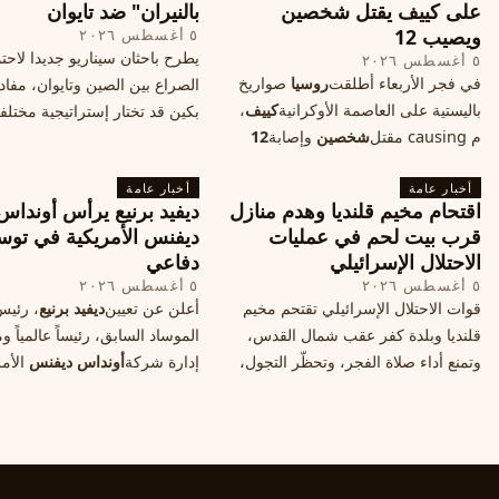
على كييف يقتل شخصين
بالنيران" ضد تايوان
ويصيب 12
٥ أغسطس ٢٠٢٦
يطرح باحثان سيناريو جديدا لاحت
٥ أغسطس ٢٠٢٦
في فجر الأربعاء أطلقت
روسيا
صواريخ
الصراع بين الصين وتايوان، مفاد
باليستية على العاصمة الأوكرانية
كييف
،
بكين قد تختار إستراتيجية مختلف
م causing مقتل
شخصين
وإصابة
12
على استهداف الموانئ التايواني
آخرين، وسط تصعيد عسكري يهدد الأمن
صاروخية دقيقة، فيما يسميه الكا
أخبار عامة
المدني. تفاصيل الهجوم وتداعياته.
أخبار عامة
"الحصار بالنيران
اقتحام مخيم قلنديا وهدم منازل
ديفيد برنيع يرأس أونداس
قرب بيت لحم في عمليات
ديفنس الأمريكية في توس
الاحتلال الإسرائيلي
دفاعي
٥ أغسطس ٢٠٢٦
٥ أغسطس ٢٠٢٦
قوات الاحتلال الإسرائيلي تقتحم مخيم
أعلن عن تعيين
ديفيد برنيع
، رئي
قلنديا وبلدة كفر عقب شمال القدس،
الموساد السابق، رئيساً عالمياً
وتمنع أداء صلاة الفجر، وتحظّر التجول،
إدارة شركة
أونداس ديفنس
الأمر
وتعتدي على الصحفيين، فيما هدمت
خطوة تعكس استقطاب خبرات
منازل قرب بيت لحم، ما هي الأسباب
إسرائيليّة لتوسيع حضورها في ق
والخلفيات؟
التكنولوجيا الدفاعية عالمياً.