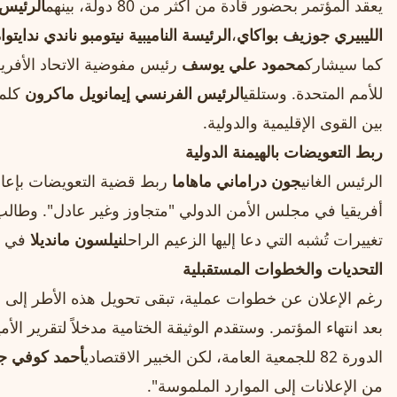
يعقد المؤتمر بحضور قادة من أكثر من 80 دولة، بينهم
الرئيس 
الليبيري جوزيف بواكاي
،
الرئيسة الناميبية نيتومبو ناندي ندايتوا
كما سيشارك
محمود علي يوسف
رئيس مفوضية الاتحاد الأفريق
للأمم المتحدة. وستلقي
الرئيس الفرنسي إيمانويل ماكرون
كلمة
بين القوى الإقليمية والدولية.
ربط التعويضات بالهيمنة الدولية
الرئيس الغاني
جون دراماني ماهاما
ربط قضية التعويضات بإعادة 
أفريقيا في مجلس الأمن الدولي "متجاوز وغير عادل". وطالب بمنح
تغييرات تُشبه التي دعا إليها الزعيم الراحل
نيلسون مانديلا
في خط
التحديات والخطوات المستقبلية
رغم الإعلان عن خطوات عملية، تبقى تحويل هذه الأطر إلى ال
بعد انتهاء المؤتمر. وستقدم الوثيقة الختامية مدخلاً لتقرير الأ
الدورة 82 للجمعية العامة، لكن الخبير الاقتصادي
أحمد كوفي ج
من الإعلانات إلى الموارد الملموسة".