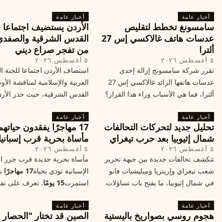
أخبار عامة
أخبار عامة
سامسونغ تخطط لتقليص
الأردن يستضيف اجتماعا 
عدسات هاتف غالاكسي إس 27
القدس الشرقية والصفدي
ألترا
من تفجر صراع ديني
٥ أغسطس ٢٠٢٦
٥ أغسطس ٢٠٢٦
تقرر شركة سامسونج إزالة إحدى
استضاف الأردن اجتماعا للجنة ال
عدسات هاتفها الرائد غالاكسي إس 27
العربية والإسلامية لمناقشة الأ
ألترا، فما هي الأسباب وراء هذا القرار؟
القدس الشرقية، حيث حذر الأر
وكيف سيتأثر الأداء الفوتوغرافي لهاتف
خطر تفجر صراع ديني، ودعت 
أخبار عامة
الأندرويد الأغلى في السوق؟
أخبار عامة
الدول إلى الامتناع عن نقل سفارا
تحليل جديد لتحركات التحالفات
17 مهاجرًا يفقدون حياته
القدس، ما يزيد التوتر في المنط
شمال إثيوبيا بعد حرب تيغراي
مأساة بحرية قرب إسبانيا
٥ أغسطس ٢٠٢٦
٥ أغسطس ٢٠٢٦
تتكشف تحالفات جديدة بين جبهة تحرير
مأساة بحرية جديدة قرب جزر الب
شعب تيغراي وإريتريا وميليشيات فانو
الإسبانية تودي بحياة
17 مهاجرًا
بع
في شمال إثيوبيا، ما يفتح باب تساؤلات
استمرت
15 يومًا
. تعرف على تف
حول مستقبل الصراع وإعادة رسم
الحادث وخطوات الإنقاذ.
أخبار عامة
الخريطة السياسية.
أخبار عامة
هجوم روسي بصواريخ باليستية
الصين قد تختار "الحصار