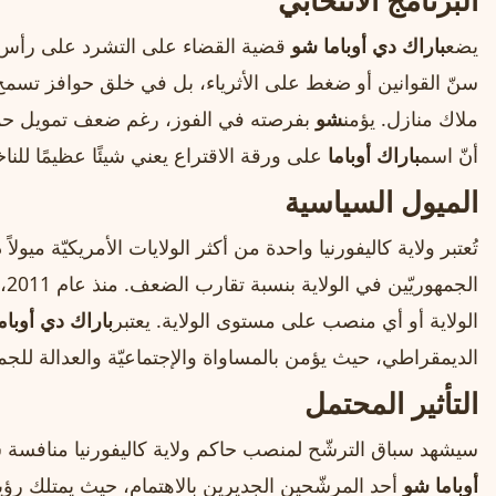
البرنامج الانتخابي
يضع
باراك دي أوباما شو
قضية القضاء على التشرد على رأس أول
سنّ القوانين أو ضغط على الأثرياء، بل في خلق حوافز تسمح
ملاك منازل. يؤمن
شو
بفرصته في الفوز، رغم ضعف تمويل حملته
أنّ اسم
باراك أوباما
على ورقة الاقتراع يعني شيئًا عظيمًا للناخ
الميول السياسية
تُعتبر ولاية كاليفورنيا واحدة من أكثر الولايات الأمريكيّة ميولا
ال
الولاية أو أي منصب على مستوى الولاية. يعتبر
باراك دي أوبام
الديمقراطي، حيث يؤمن بالمساواة والإجتماعيّة والعدالة للجم
التأثير المحتمل
سيشهد سباق الترشّح لمنصب حاكم ولاية كاليفورنيا منافسة 
أوباما شو
أحد المرشّحين الجديرين بالاهتمام، حيث يمتلك رؤية و