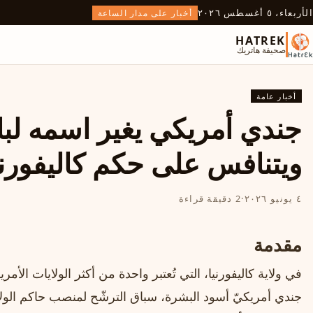
الأربعاء، ٥ أغسطس ٢٠٢٦
أخبار على مدار الساعة
HATREK
صحيفة هاتريك
أخبار عامة
جندي أمريكي يغير اسمه لبار
ويتنافس على حكم كاليفورني
٤ يونيو ٢٠٢٦
·
2 دقيقة قراءة
مقدمة
في ولاية كاليفورنيا، التي تُعتبر واحدة من أكثر الولايات الأمري
جندي أمريكيّ أسود البشرة، سباق الترشّح لمنصب حاكم الولاية.