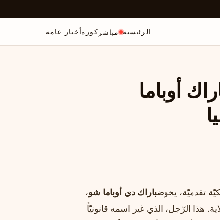
الرئيسية
كورة
أخبار عامة
مباشر
اك أوباما
ا
كيّة تقدميّة، يخوض
باراك دي أوباما شو
،
 هذا الرّجل، الذي غير اسمه قانونيّاً