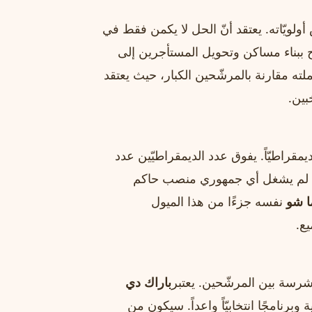
ويّاته. يعتقد أنّ الحل لا يكمن فقط في
 ببناء مساكن وتحويل المستأجرين إلى
 مقارنة بالمرشّحين الكبار، حيث يعتقد
بين.
ً ديمقراطيّاً. يفوق عدد الديمقراطيّين عدد
جمهوريّين في الولاية بنسبة تقارب الضعف. منذ عام 2011، لم يشغل أي جمهوري منصب حاكم
ا شو
نفسه جزءًا من هذا الميول
يع.
شرسة بين المرشّحين. يعتبر
باراك دي
برنامجًا انتخابيّاً واعداً. سيكون من