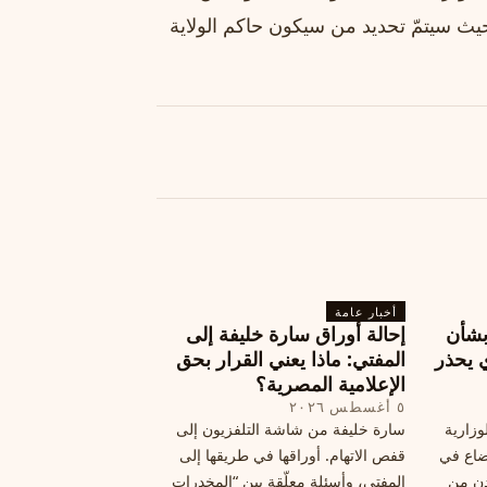
حيث سيتمّ تحديد من سيكون حاكم الولاية
أخبار عامة
بشأن
إحالة أوراق سارة خليفة إلى
 يحذر
المفتي: ماذا يعني القرار بحق
الإعلامية المصرية؟
٥ أغسطس ٢٠٢٦
وزارية
سارة خليفة من شاشة التلفزيون إلى
وضاع في
قفص الاتهام. أوراقها في طريقها إلى
دن من
المفتي، وأسئلة معلّقة بين “المخدرات