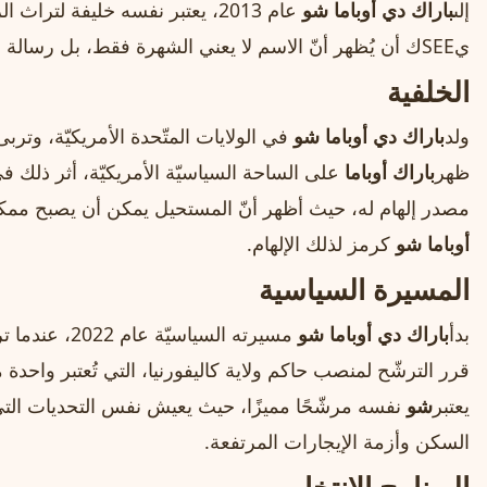
إلى
باراك دي أوباما شو
عام 2013، يعتبر نفسه خليفة لتراث الرئيس الأمريكيّ الأسبق
يSEEك أن يُظهر أنّ الاسم لا يعني الشهرة فقط، بل رسالة وأمل للمجتمعات المهمّشة.
الخلفية
ولد
باراك دي أوباما شو
ظهر
باراك أوباما
على الساحة السياسيّة الأمريكيّة، أثر ذلك ف
مصدر إلهام له، حيث أظهر أنّ المستحيل يمكن أن يصبح ممكنً
أوباما شو
كرمز لذلك الإلهام.
المسيرة السياسية
بدأ
باراك دي أوباما شو
مسيرته السياسيّة عام 2022، عندما ترشّح لمنصب عمدة مدينة
قرر الترشّح لمنصب حاكم ولاية كاليفورنيا، التي تُعتبر واحدة من 
يعتبر
شو
السكن وأزمة الإيجارات المرتفعة.