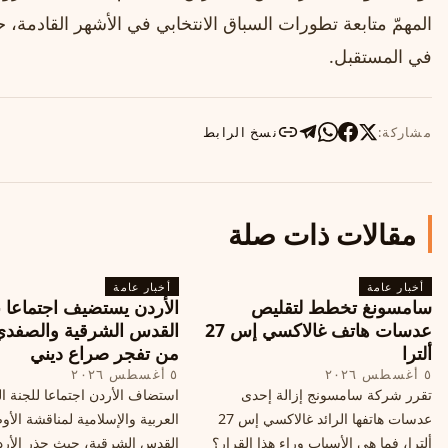
المهمّ متابعة تطورات السباق الانتخابي في الأشهر القادمة، 
في المستقبل.
مشاركة:
نسخ الرابط
مقالات ذات صلة
أخبار عامة
أخبار عامة
سامسونغ تخطط لتقليص
الأردن يستضيف اجتماعا 
عدسات هاتف غالاكسي إس 27
القدس الشرقية والصفدي
ألترا
من تفجر صراع ديني
٥ أغسطس ٢٠٢٦
٥ أغسطس ٢٠٢٦
تقرر شركة سامسونج إزالة إحدى
استضاف الأردن اجتماعا للجنة ال
عدسات هاتفها الرائد غالاكسي إس 27
العربية والإسلامية لمناقشة الأ
ألترا، فما هي الأسباب وراء هذا القرار؟
القدس الشرقية، حيث حذر الأر