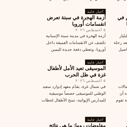
فلسطين
الكبرى” وشبح الإعدام.
تها إلى
أخبار عامة
م في
أزمة الهجرة في سبتة تعرض
قة
انقسامات أوروبا
٥ أغسطس ٢٠٢٦
ليار
أزمة الهجرة في مدينة سبتة الإسبانية
د رحلة
تكشف عن الانقسامات العميقة داخل
اصيل
أوروبا، وتعطي دفعة جديدة لليمين
المتطرف، وفرصة لخصوم الاتحاد
أخبار عامة
الأوروبي لاستغلال هشاشة موقفه، فما
الموسيقى تعيد الأمل لأطفال
هي الآثار السياسية لهذه الأزمة؟
غزة في ظل الحرب
٥ أغسطس ٢٠٢٦
مالات
في شمال غزة، يقدّم معهد إدوارد سعيد
ه أن
الوطني للموسيقى حصصاً موسيقية
ة تقوم
للمدارس الإيوائية، تمنح الأطفال لحظات
ة بضربات
من السلام وتعيد لهم الطفولة المفقودة.
تبان
اكتشف كيف
أخبار عامة
مفاوضات روما: ما هي نتائج