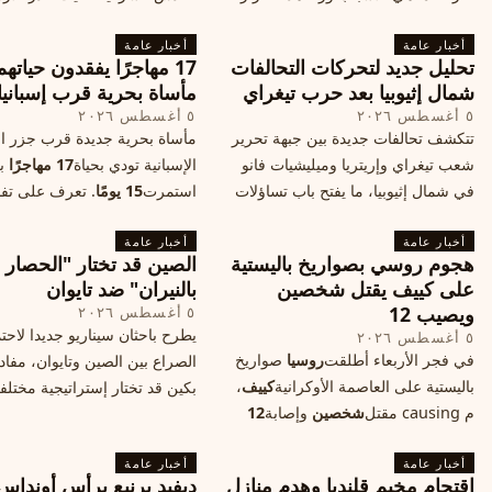
وكيف سيتأثر الأداء الفوتوغرافي لهاتف
خطر تفجر صراع ديني، ودعت 
أخبار عامة
الأندرويد الأغلى في السوق؟
أخبار عامة
الدول إلى الامتناع عن نقل سفارا
تحليل جديد لتحركات التحالفات
17 مهاجرًا يفقدون حياته
القدس، ما يزيد التوتر في المنط
شمال إثيوبيا بعد حرب تيغراي
مأساة بحرية قرب إسبانيا
٥ أغسطس ٢٠٢٦
٥ أغسطس ٢٠٢٦
تتكشف تحالفات جديدة بين جبهة تحرير
مأساة بحرية جديدة قرب جزر الب
شعب تيغراي وإريتريا وميليشيات فانو
الإسبانية تودي بحياة
17 مهاجرًا
بع
في شمال إثيوبيا، ما يفتح باب تساؤلات
استمرت
15 يومًا
. تعرف على تف
حول مستقبل الصراع وإعادة رسم
الحادث وخطوات الإنقاذ.
أخبار عامة
الخريطة السياسية.
أخبار عامة
هجوم روسي بصواريخ باليستية
الصين قد تختار "الحصار
على كييف يقتل شخصين
بالنيران" ضد تايوان
ويصيب 12
٥ أغسطس ٢٠٢٦
يطرح باحثان سيناريو جديدا لاحت
٥ أغسطس ٢٠٢٦
في فجر الأربعاء أطلقت
روسيا
صواريخ
الصراع بين الصين وتايوان، مفاد
باليستية على العاصمة الأوكرانية
كييف
،
بكين قد تختار إستراتيجية مختلف
م causing مقتل
شخصين
وإصابة
12
على استهداف الموانئ التايواني
آخرين، وسط تصعيد عسكري يهدد الأمن
صاروخية دقيقة، فيما يسميه الكا
أخبار عامة
المدني. تفاصيل الهجوم وتداعياته.
أخبار عامة
"الحصار بالنيران
اقتحام مخيم قلنديا وهدم منازل
ديفيد برنيع يرأس أونداس