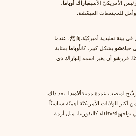
باراك أوباما
.
في الولايات المتّحدة الأمريكيّة، وتربى في بيئة تقليدية أميركيّة.然而، عندما
ي حياة
شو
بشكل كبير. كان
أوباما
بمثابة
ا. قرر
شو
أن يغير اسمه إلى
باراك دي
ألاميدا
. بعد ذلك،
أكثر الولايات الأمريكيّة أهميّة سياسيّاً.
نفسه مرشّحًا مميزًا، حيث يعيش نفس التحديات التي يواجههاประชاء كاليفورنيا، مثل أزمة