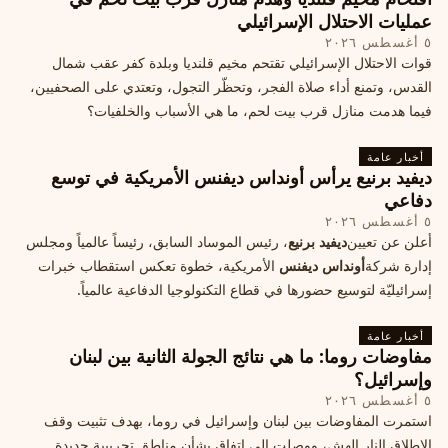
عمليات الاحتلال الإسرائيلي
٥ أغسطس ٢٠٢٦
قوات الاحتلال الإسرائيلي تقتحم مخيم قلنديا وبلدة كفر عقب شمال
القدس، وتمنع أداء صلاة الفجر، وتحظّر التجول، وتعتدي على الصحفيين،
فيما هدمت منازل قرب بيت لحم، ما هي الأسباب والخلفيات؟
أخبار عامة
ديفيد برنيع يرأس أونداس ديفنس الأمريكية في توسع
دفاعي
٥ أغسطس ٢٠٢٦
أعلن عن تعيين
ديفيد برنيع
، رئيس الموساد السابق، رئيساً عالمياً ومجلس
إدارة شركة
أونداس ديفنس
الأمريكية، خطوة تعكس استقطاب خبرات
إسرائيليّة لتوسيع حضورها في قطاع التكنولوجيا الدفاعية عالمياً.
أخبار عامة
مفاوضات روما: ما هي نتائج الجولة الثانية بين لبنان
وإسرائيل؟
٥ أغسطس ٢٠٢٦
استمرت المفاوضات بين لبنان وإسرائيل في روما، بهدف تثبيت وقف
الإطلاق النار الهش، ووصلت إلى اتفاق بشأن مناطق تجريبية جديدة.