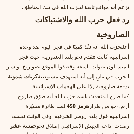
تزعم أنه مواقع تابعة لحزب الله في تلك المناطق.
رد فعل حزب الله والاشتباكات
الصاروخية
أعلن
حزب الله
أنه نفّذ كمينًا في فجر اليوم ضد وحدة
إسرائيلية كانت تتقدم نحو بلدة الغندورية، حيث فجر
المتسللون عبوات ناسفة وقصفوا الموقع بصواريخ. وأشار
الحزب في بيانٍ إلى أنه استهدف مستوطنة
كريات شمونة
بدفعة صاروخية ردًا على الهجمات الإسرائيلية.
كما صرح المتحدث باسم حزب الله أنه صوّق صاروخ
أرض-جو من طراز
هرمز 450
لصد طائرة مسيّرة
إسرائيلية فوق بلدة زوطر الشرقية. وفي الوقت نفسه،
رصدت إذاعة الجيش الإسرائيلي إطلاق نحو
خمسة عشر