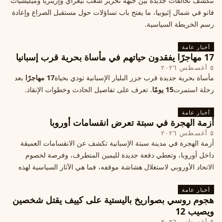
تتكشف تحالفات جديدة بين جبهة تحرير شعب تيغراي وإريتريا وميليشيات
فانو في شمال إثيوبيا، ما يفتح باب تساؤلات حول مستقبل الصراع وإعادة
رسم الخريطة السياسية.
أخبار عامة
17 مهاجرًا يفقدون حياتهم في مأساة بحرية قرب إسبانيا
٥ أغسطس ٢٠٢٦
مأساة بحرية جديدة قرب جزر البليار الإسبانية تودي بحياة
17 مهاجرًا
بعد
رحلة استمرت
15 يومًا
. تعرف على تفاصيل الحادث وخطوات الإنقاذ.
أخبار عامة
أزمة الهجرة في سبتة تعرض انقسامات أوروبا
٥ أغسطس ٢٠٢٦
أزمة الهجرة في مدينة سبتة الإسبانية تكشف عن الانقسامات العميقة
داخل أوروبا، وتعطي دفعة جديدة لليمين المتطرف، وفرصة لخصوم
الاتحاد الأوروبي لاستغلال هشاشة موقفه، فما هي الآثار السياسية لهذه
الأزمة؟
أخبار عامة
هجوم روسي بصواريخ باليستية على كييف يقتل شخصين
ويصيب 12
٥ أغسطس ٢٠٢٦