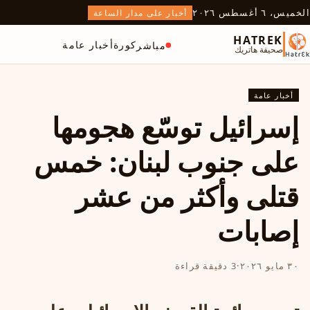
الخميس، ٦ أغسطس ٢٠٢٦
أخبار على مدار الساعة
HATREK
كورة
أخبار عامة
مباشر
صحيفة هاتريك
أخبار عامة
إسرائيل توسّع هجومها
على جنوب لبنان: خمس
قتلى وأكثر من عشر
إصابات
٣٠ مايو ٢٠٢٦
·
3 دقيقة قراءة