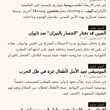
في فجر الأربعاء أطلقت
روسيا
صواريخ باليستية على العاصمة
الأوكرانية
كييف
، م causing مقتل
شخصين
وإصابة
12
آخرين، وسط
تصعيد عسكري يهدد الأمن المدني. تفاصيل الهجوم وتداعياته.
أخبار عامة
الصين قد تختار "الحصار بالنيران" ضد تايوان
٥ أغسطس ٢٠٢٦
يطرح باحثان سيناريو جديدا لاحتمالات الصراع بين الصين وتايوان، مفاده
أن بكين قد تختار إستراتيجية مختلفة تقوم على استهداف الموانئ
التايوانية بضربات صاروخية دقيقة، فيما يسميه الكاتبان "الحصار بالنيران
أخبار عامة
الموسيقى تعيد الأمل لأطفال غزة في ظل الحرب
٥ أغسطس ٢٠٢٦
في شمال غزة، يقدّم معهد إدوارد سعيد الوطني للموسيقى حصصاً
موسيقية للمدارس الإيوائية، تمنح الأطفال لحظات من السلام وتعيد لهم
الطفولة المفقودة. اكتشف كيف
أخبار عامة
اقتحام مخيم قلنديا وهدم منازل قرب بيت لحم في