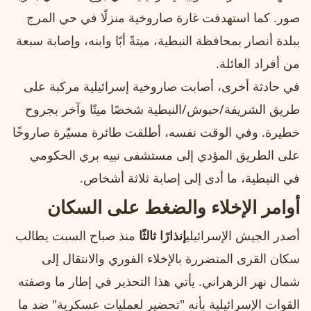
صور. كما استهدفت غارة صاروخية منزلًا في حي المرج
ببلدة أنصار بمحافظة النبطية، ميتةً أبًا وابنه، وإصابة سبعة
من أفراد العائلة.
في حادثة أخرى، أصابت صاروخية إسرائيلية مركبة على
طريق الشريفة/حبوش/النبطية شخصًا ميتًا وآخر بجروح
خطيرة. وفي الوقت نفسه، أطلقت طائرة مسيّرة صاروخًا
على الطريق المؤدي إلى مستشفى نبيه بري الحكومي
في النبطية، ما أدى إلى إصابة ثلاثة أشخاص.
أوامر الإخلاء والضغط على السكان
أصدر الجيش الإسرائيلي
إنذارًا ثالثًا
منذ صباح السبت يطالب
سكان القرى المتضررة بالإخلاء الفوري والانتقال إلى
شمال نهر الزهراني. يأتي هذا التحذير في إطار ما وصفته
القوات الإسرائيلية بأنه "تحضير لعمليات عسكرية" ضد ما