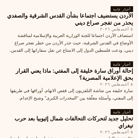
أخبار عامة
الأردن يستضيف اجتماعا بشأن القدس الشرقية والصفدي
يحذر من تفجر صراع ديني
٥ أغسطس ٢٠٢٦
استضاف الأردن اجتماعا للجنة الوزارية العربية والإسلامية لمناقشة
الأوضاع في القدس الشرقية، حيث حذر الأردن من خطر تفجر صراع
ديني، ودعت فلسطين الدول إلى الامتناع عن نقل سفاراتها إلى القدس،
ما يزيد التوتر في المنطقة
أخبار عامة
إحالة أوراق سارة خليفة إلى المفتي: ماذا يعني القرار
بحق الإعلامية المصرية؟
٥ أغسطس ٢٠٢٦
سارة خليفة من شاشة التلفزيون إلى قفص الاتهام. أوراقها في طريقها
إلى المفتي، وأسئلة معلّقة بين “المخدرات الكبرى” وشبح الإعدام.
أخبار عامة
تحليل جديد لتحركات التحالفات شمال إثيوبيا بعد حرب
تيغراي
٥ أغسطس ٢٠٢٦