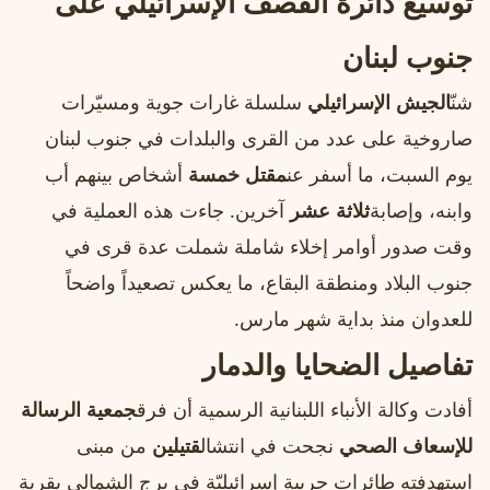
توسيع دائرة القصف الإسرائيلي على
جنوب لبنان
شنّ
الجيش الإسرائيلي
سلسلة غارات جوية ومسيّرات
صاروخية على عدد من القرى والبلدات في جنوب لبنان
يوم السبت، ما أسفر عن
مقتل خمسة
أشخاص بينهم أب
وابنه، وإصابة
ثلاثة عشر
آخرين. جاءت هذه العملية في
وقت صدور أوامر إخلاء شاملة شملت عدة قرى في
جنوب البلاد ومنطقة البقاع، ما يعكس تصعيداً واضحاً
للعدوان منذ بداية شهر مارس.
تفاصيل الضحايا والدمار
أفادت وكالة الأنباء اللبنانية الرسمية أن فرق
جمعية الرسالة
للإسعاف الصحي
نجحت في انتشال
قتيلين
من مبنى
استهدفته طائرات حربية إسرائيليّة في برج الشمالي بقرية