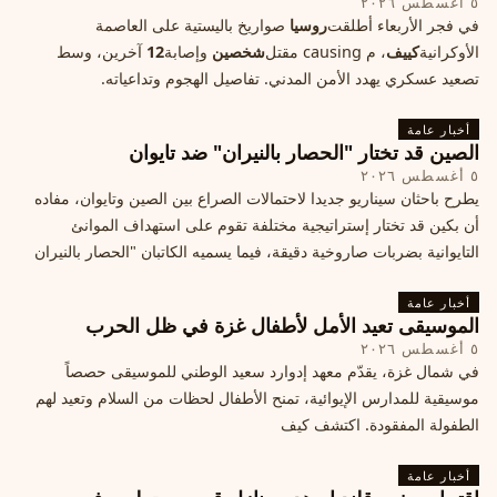
٥ أغسطس ٢٠٢٦
في فجر الأربعاء أطلقت
روسيا
صواريخ باليستية على العاصمة
الأوكرانية
كييف
، م causing مقتل
شخصين
وإصابة
12
آخرين، وسط
تصعيد عسكري يهدد الأمن المدني. تفاصيل الهجوم وتداعياته.
أخبار عامة
الصين قد تختار "الحصار بالنيران" ضد تايوان
٥ أغسطس ٢٠٢٦
يطرح باحثان سيناريو جديدا لاحتمالات الصراع بين الصين وتايوان، مفاده
أن بكين قد تختار إستراتيجية مختلفة تقوم على استهداف الموانئ
التايوانية بضربات صاروخية دقيقة، فيما يسميه الكاتبان "الحصار بالنيران
أخبار عامة
الموسيقى تعيد الأمل لأطفال غزة في ظل الحرب
٥ أغسطس ٢٠٢٦
في شمال غزة، يقدّم معهد إدوارد سعيد الوطني للموسيقى حصصاً
موسيقية للمدارس الإيوائية، تمنح الأطفال لحظات من السلام وتعيد لهم
الطفولة المفقودة. اكتشف كيف
أخبار عامة