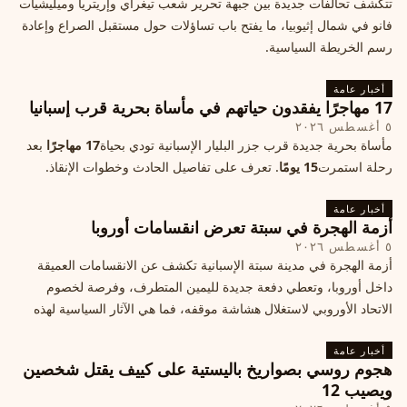
تتكشف تحالفات جديدة بين جبهة تحرير شعب تيغراي وإريتريا وميليشيات
فانو في شمال إثيوبيا، ما يفتح باب تساؤلات حول مستقبل الصراع وإعادة
رسم الخريطة السياسية.
أخبار عامة
17 مهاجرًا يفقدون حياتهم في مأساة بحرية قرب إسبانيا
٥ أغسطس ٢٠٢٦
مأساة بحرية جديدة قرب جزر البليار الإسبانية تودي بحياة
17 مهاجرًا
بعد
رحلة استمرت
15 يومًا
. تعرف على تفاصيل الحادث وخطوات الإنقاذ.
أخبار عامة
أزمة الهجرة في سبتة تعرض انقسامات أوروبا
٥ أغسطس ٢٠٢٦
أزمة الهجرة في مدينة سبتة الإسبانية تكشف عن الانقسامات العميقة
داخل أوروبا، وتعطي دفعة جديدة لليمين المتطرف، وفرصة لخصوم
الاتحاد الأوروبي لاستغلال هشاشة موقفه، فما هي الآثار السياسية لهذه
الأزمة؟
أخبار عامة
هجوم روسي بصواريخ باليستية على كييف يقتل شخصين
ويصيب 12