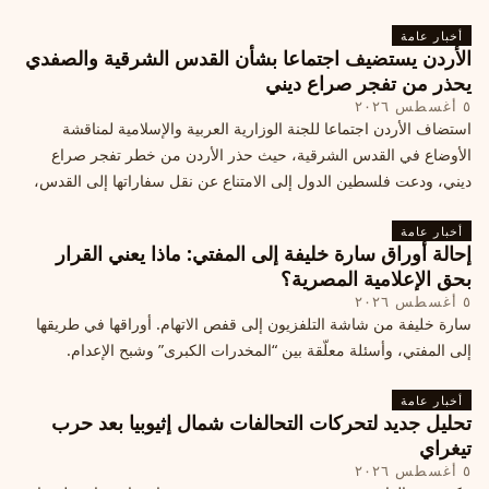
أخبار عامة
الأردن يستضيف اجتماعا بشأن القدس الشرقية والصفدي
يحذر من تفجر صراع ديني
٥ أغسطس ٢٠٢٦
استضاف الأردن اجتماعا للجنة الوزارية العربية والإسلامية لمناقشة
الأوضاع في القدس الشرقية، حيث حذر الأردن من خطر تفجر صراع
ديني، ودعت فلسطين الدول إلى الامتناع عن نقل سفاراتها إلى القدس،
ما يزيد التوتر في المنطقة
أخبار عامة
إحالة أوراق سارة خليفة إلى المفتي: ماذا يعني القرار
بحق الإعلامية المصرية؟
٥ أغسطس ٢٠٢٦
سارة خليفة من شاشة التلفزيون إلى قفص الاتهام. أوراقها في طريقها
إلى المفتي، وأسئلة معلّقة بين “المخدرات الكبرى” وشبح الإعدام.
أخبار عامة
تحليل جديد لتحركات التحالفات شمال إثيوبيا بعد حرب
تيغراي
٥ أغسطس ٢٠٢٦