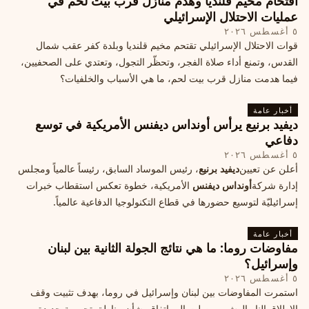
اقتحام مخيم قلنديا وهدم منازل قرب بيت لحم في
عمليات الاحتلال الإسرائيلي
٥ أغسطس ٢٠٢٦
قوات الاحتلال الإسرائيلي تقتحم مخيم قلنديا وبلدة كفر عقب شمال
القدس، وتمنع أداء صلاة الفجر، وتحظّر التجول، وتعتدي على الصحفيين،
فيما هدمت منازل قرب بيت لحم، ما هي الأسباب والخلفيات؟
أخبار عامة
ديفيد برنيع يرأس أونداس ديفنس الأمريكية في توسع
دفاعي
٥ أغسطس ٢٠٢٦
أعلن عن تعيين
ديفيد برنيع
، رئيس الموساد السابق، رئيساً عالمياً ومجلس
إدارة شركة
أونداس ديفنس
الأمريكية، خطوة تعكس استقطاب خبرات
إسرائيليّة لتوسيع حضورها في قطاع التكنولوجيا الدفاعية عالمياً.
أخبار عامة
مفاوضات روما: ما هي نتائج الجولة الثانية بين لبنان
وإسرائيل؟
٥ أغسطس ٢٠٢٦
استمرت المفاوضات بين لبنان وإسرائيل في روما، بهدف تثبيت وقف
الإطلاق النار الهش، ووصلت إلى اتفاق بشأن مناطق تجريبية جديدة.