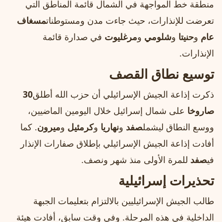
منطقة خط المواجهة في الشمال قائمة المناطق التي
تعرضت للإنذارات، حيث جاءت مدن ومستوطنات
مسغاف
عام
و
حنيتا
و
شلومي
و
مرغليوت
في صدارة قائمة
الإنذارات.
توسيع نطاق القصف
ذكرت إذاعة الجيش الإسرائيلي أن حزب الله أطلق
30
صاروخا
على شمال إسرائيل خلال اليومين الماضيين،
ووسع النطاق ليشمل
صفد
و
نهاريا
و
كرمئيل
و
ميرون
. كما
أفادت إذاعة الجيش الإسرائيلي بإطلاق صفارات الإنذار
في
صفد
للمرة الأولى منذ شهر ونصف.
تحذيرات إسرائيلية
طالب الجيش الإسرائيليين بالالتزام بتعليمات الجبهة
الداخلية في هذه المرحلة. وفي وقت سابق، أفادت هيئة