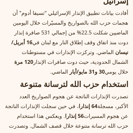
إسرائيل
أفادت بيانات تطبيق الإنذار الإسرائيلي "تسيفا أدوم" أن
هجمات حزب الله بالصواريخ والمسيّرات خلال اليومين
الماضيين شكلت 22.5% من إجمالي 531 صافرة إنذار
دوت منذ اتفاق وقف إطلاق النار مع لبنان في
16 أبريل/
نيسان
الماضي. وتركزت الإنذارات في مستوطنات
الشمال الحدودية، حيث دوت صافرات الإنذار
120 مرة
خلال يومي
30 و31 مايو/أيار
الماضي.
استخدام حزب الله لترسانة متنوعة
تصدرت الإنذارات الناتجة عن هجوم الصواريخ العدد
الأكبر، مسجلة
64 إنذارا
، في حين سجلت الإنذارات الناتجة
عن هجوم المسيرات
56 إنذارا
. ويعكس هذا استخدام
حزب الله ترسانة متنوعة خلال قصف الشمال. وتصدرت