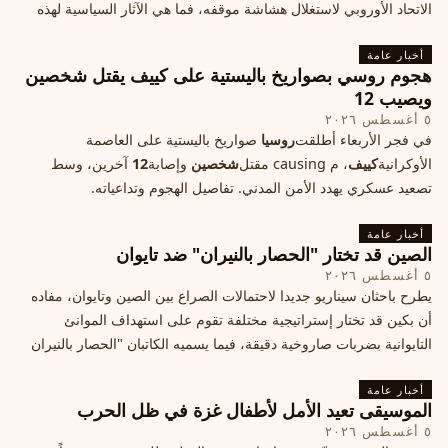
الاتحاد الأوروبي لاستغلال هشاشة موقفه، فما هي الآثار السياسية لهذه
الأزمة؟
أخبار عامة
هجوم روسي بصواريخ باليستية على كييف يقتل شخصين
ويصيب 12
٥ أغسطس ٢٠٢٦
في فجر الأربعاء أطلقت
روسيا
صواريخ باليستية على العاصمة
الأوكرانية
كييف
، م causing مقتل
شخصين
وإصابة
12
آخرين، وسط
تصعيد عسكري يهدد الأمن المدني. تفاصيل الهجوم وتداعياته.
أخبار عامة
الصين قد تختار "الحصار بالنيران" ضد تايوان
٥ أغسطس ٢٠٢٦
يطرح باحثان سيناريو جديدا لاحتمالات الصراع بين الصين وتايوان، مفاده
أن بكين قد تختار إستراتيجية مختلفة تقوم على استهداف الموانئ
التايوانية بضربات صاروخية دقيقة، فيما يسميه الكاتبان "الحصار بالنيران
أخبار عامة
الموسيقى تعيد الأمل لأطفال غزة في ظل الحرب
٥ أغسطس ٢٠٢٦