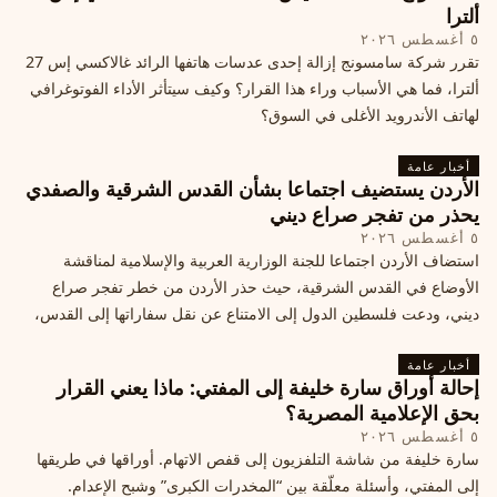
ألترا
٥ أغسطس ٢٠٢٦
تقرر شركة سامسونج إزالة إحدى عدسات هاتفها الرائد غالاكسي إس 27
ألترا، فما هي الأسباب وراء هذا القرار؟ وكيف سيتأثر الأداء الفوتوغرافي
لهاتف الأندرويد الأغلى في السوق؟
أخبار عامة
الأردن يستضيف اجتماعا بشأن القدس الشرقية والصفدي
يحذر من تفجر صراع ديني
٥ أغسطس ٢٠٢٦
استضاف الأردن اجتماعا للجنة الوزارية العربية والإسلامية لمناقشة
الأوضاع في القدس الشرقية، حيث حذر الأردن من خطر تفجر صراع
ديني، ودعت فلسطين الدول إلى الامتناع عن نقل سفاراتها إلى القدس،
ما يزيد التوتر في المنطقة
أخبار عامة
إحالة أوراق سارة خليفة إلى المفتي: ماذا يعني القرار
بحق الإعلامية المصرية؟
٥ أغسطس ٢٠٢٦
سارة خليفة من شاشة التلفزيون إلى قفص الاتهام. أوراقها في طريقها
إلى المفتي، وأسئلة معلّقة بين “المخدرات الكبرى” وشبح الإعدام.