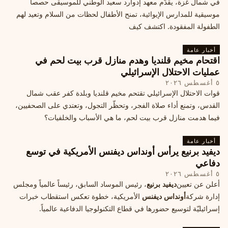
في شمال غزة، يقدّم معهد إدوارد سعيد الوطني للموسيقى حصصاً
موسيقية للمدارس الإيوائية، تمنح الأطفال لحظات من السلام وتعيد لهم
الطفولة المفقودة. اكتشف كيف
أخبار عامة
اقتحام مخيم قلنديا وهدم منازل قرب بيت لحم في
عمليات الاحتلال الإسرائيلي
٥ أغسطس ٢٠٢٦
قوات الاحتلال الإسرائيلي تقتحم مخيم قلنديا وبلدة كفر عقب شمال
القدس، وتمنع أداء صلاة الفجر، وتحظّر التجول، وتعتدي على الصحفيين،
فيما هدمت منازل قرب بيت لحم، ما هي الأسباب والخلفيات؟
أخبار عامة
ديفيد برنيع يرأس أونداس ديفنس الأمريكية في توسع
دفاعي
٥ أغسطس ٢٠٢٦
أعلن عن تعيين
ديفيد برنيع
، رئيس الموساد السابق، رئيساً عالمياً ومجلس
إدارة شركة
أونداس ديفنس
الأمريكية، خطوة تعكس استقطاب خبرات
إسرائيليّة لتوسيع حضورها في قطاع التكنولوجيا الدفاعية عالمياً.