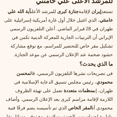
للمرشد الأعلى علي خامنئي
تستعد
إيران
لإقامة
جنازة كبرى
للمرشد الأعلى
آية الله علي
خامنئي
، الذي اغتيل خلال أول غارة أمريكية-إسرائيلية على
طهران في 28 فبراير الماضي. أعلن التلفزيون الرسمي
الإيراني أن الترتيبات الجارية للمعركة الدينية تكمن في
تشكيل مقر خاص للتحضير للمراسم، مع توقع مشاركة
حشود ضخمة عند الإعلان الرسمي عن موعد الجنازة.
ما الذي يحدث؟
في تصريحات نشرها التلفزيون الرسمي، قال
محسن
محمودي
، رئيس مجلس تنسيق الدعاية الإسلامية في
طهران، إن
منظمات متعددة
تعمل على تهيئة الظروف
اللازمة لإقامة مراسم كبرى بعد الإعلان الرسمي. وأضاف
محمودي أن
المقر الخاص
الذي تم تأسيسه يضم فرقًا فنية
وإدارية لضمان سير الحدث بسلاسة، مع توفير وسائل نقل