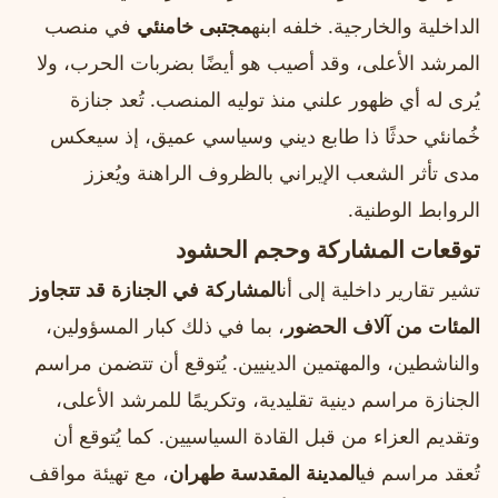
الداخلية والخارجية. خلفه ابنه
مجتبى خامنئي
في منصب
المرشد الأعلى، وقد أصيب هو أيضًا بضربات الحرب، ولا
يُرى له أي ظهور علني منذ توليه المنصب. تُعد جنازة
خُمانئي حدثًا ذا طابع ديني وسياسي عميق، إذ سيعكس
مدى تأثر الشعب الإيراني بالظروف الراهنة ويُعزز
الروابط الوطنية.
توقعات المشاركة وحجم الحشود
تشير تقارير داخلية إلى أن
المشاركة في الجنازة قد تتجاوز
المئات من آلاف الحضور
، بما في ذلك كبار المسؤولين،
والناشطين، والمهتمين الدينيين. يُتوقع أن تتضمن مراسم
الجنازة مراسم دينية تقليدية، وتكريمًا للمرشد الأعلى،
وتقديم العزاء من قبل القادة السياسيين. كما يُتوقع أن
تُعقد مراسم في
المدينة المقدسة طهران
، مع تهيئة مواقف