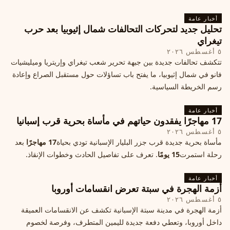
أخبار عامة
تحليل جديد لتحركات التحالفات شمال إثيوبيا بعد حرب
تيغراي
٥ أغسطس ٢٠٢٦
تتكشف تحالفات جديدة بين جبهة تحرير شعب تيغراي وإريتريا وميليشيات
فانو في شمال إثيوبيا، ما يفتح باب تساؤلات حول مستقبل الصراع وإعادة
رسم الخريطة السياسية.
أخبار عامة
17 مهاجرًا يفقدون حياتهم في مأساة بحرية قرب إسبانيا
٥ أغسطس ٢٠٢٦
مأساة بحرية جديدة قرب جزر البليار الإسبانية تودي بحياة
17 مهاجرًا
بعد
رحلة استمرت
15 يومًا
. تعرف على تفاصيل الحادث وخطوات الإنقاذ.
أخبار عامة
أزمة الهجرة في سبتة تعرض انقسامات أوروبا
٥ أغسطس ٢٠٢٦
أزمة الهجرة في مدينة سبتة الإسبانية تكشف عن الانقسامات العميقة
داخل أوروبا، وتعطي دفعة جديدة لليمين المتطرف، وفرصة لخصوم