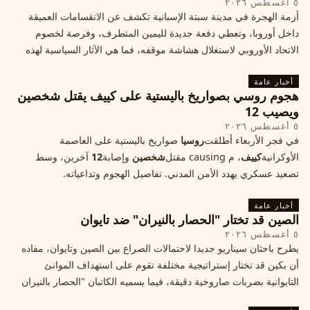
٥ أغسطس ٢٠٢٦
أزمة الهجرة في مدينة سبتة الإسبانية تكشف عن الانقسامات العميقة
داخل أوروبا، وتعطي دفعة جديدة لليمين المتطرف، وفرصة لخصوم
الاتحاد الأوروبي لاستغلال هشاشة موقفه، فما هي الآثار السياسية لهذه
الأزمة؟
أخبار عامة
هجوم روسي بصواريخ باليستية على كييف يقتل شخصين
ويصيب 12
٥ أغسطس ٢٠٢٦
في فجر الأربعاء أطلقت
روسيا
صواريخ باليستية على العاصمة
الأوكرانية
كييف
، م causing مقتل
شخصين
وإصابة
12
آخرين، وسط
تصعيد عسكري يهدد الأمن المدني. تفاصيل الهجوم وتداعياته.
أخبار عامة
الصين قد تختار "الحصار بالنيران" ضد تايوان
٥ أغسطس ٢٠٢٦
يطرح باحثان سيناريو جديدا لاحتمالات الصراع بين الصين وتايوان، مفاده
أن بكين قد تختار إستراتيجية مختلفة تقوم على استهداف الموانئ
التايوانية بضربات صاروخية دقيقة، فيما يسميه الكاتبان "الحصار بالنيران