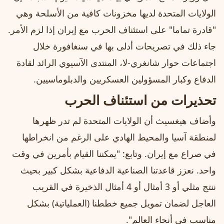
الولايات المتحدة لديها مخزونات كافية من الأسلحة وهي
"قادرة تماما" على استئناف الحرب مع إيران إذا لزم الأمر.
جاء ذلك في تصريحات أدلى بها في سنغافورة خلال
اجتماعات حوار شانغري-لا، المنتدى الآسيوي الرائد لقادة
الدفاع وكبار المسؤولين العسكريين والدبلوماسيين.
تحذيرات من استئناف الحرب
وأضاف هيغسيث أن الولايات المتحدة لم تدر ظهرها
لمنطقة آسيا والمحيط الهادي على الرغم من انخراطها
في صراع مع إيران. وتابع: "يمكننا القيام بأمرين في وقت
واحد. نعزز قاعدتنا الصناعية الدفاعية بشكل كبير بحيث
ننتج مثلي أو 3 أمثال أو 4 أمثال الذخيرة في القريب
العاجل لضمان تمويل جميع خططنا (العملياتية) بشكل
مناسب في أنحاء العالم".