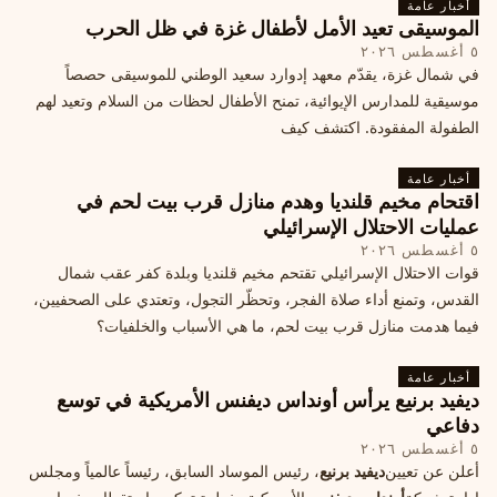
أخبار عامة
الموسيقى تعيد الأمل لأطفال غزة في ظل الحرب
٥ أغسطس ٢٠٢٦
في شمال غزة، يقدّم معهد إدوارد سعيد الوطني للموسيقى حصصاً
موسيقية للمدارس الإيوائية، تمنح الأطفال لحظات من السلام وتعيد لهم
الطفولة المفقودة. اكتشف كيف
أخبار عامة
اقتحام مخيم قلنديا وهدم منازل قرب بيت لحم في
عمليات الاحتلال الإسرائيلي
٥ أغسطس ٢٠٢٦
قوات الاحتلال الإسرائيلي تقتحم مخيم قلنديا وبلدة كفر عقب شمال
القدس، وتمنع أداء صلاة الفجر، وتحظّر التجول، وتعتدي على الصحفيين،
فيما هدمت منازل قرب بيت لحم، ما هي الأسباب والخلفيات؟
أخبار عامة
ديفيد برنيع يرأس أونداس ديفنس الأمريكية في توسع
دفاعي
٥ أغسطس ٢٠٢٦
أعلن عن تعيين
ديفيد برنيع
، رئيس الموساد السابق، رئيساً عالمياً ومجلس