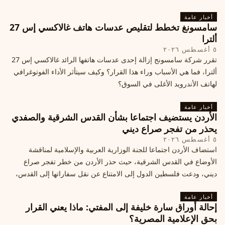
أخبار عامة
سامسونغ تخطط لتقليص عدسات هاتف غالاكسي إس 27
ألترا
٥ أغسطس ٢٠٢٦
تقرر شركة سامسونج إزالة إحدى عدسات هاتفها الرائد غالاكسي إس 27
ألترا، فما هي الأسباب وراء هذا القرار؟ وكيف سيتأثر الأداء الفوتوغرافي
لهاتف الأندرويد الأغلى في السوق؟
أخبار عامة
الأردن يستضيف اجتماعا بشأن القدس الشرقية والصفدي
يحذر من تفجر صراع ديني
٥ أغسطس ٢٠٢٦
استضاف الأردن اجتماعا للجنة الوزارية العربية والإسلامية لمناقشة
الأوضاع في القدس الشرقية، حيث حذر الأردن من خطر تفجر صراع
ديني، ودعت فلسطين الدول إلى الامتناع عن نقل سفاراتها إلى القدس،
ما يزيد التوتر في المنطقة
أخبار عامة
إحالة أوراق سارة خليفة إلى المفتي: ماذا يعني القرار
بحق الإعلامية المصرية؟