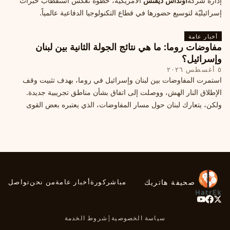
إدارة شركة
أونداس ديفنس
الأمريكية، خطوة تعكس استقطاب خبرات
إسرائيليّة لتوسيع حضورها في قطاع التكنولوجيا الدفاعية عالمياً.
أخبار عامة
مفاوضات روما: ما هي نتائج الجولة الثانية بين لبنان
وإسرائيل؟
٥ أغسطس ٢٠٢٦
استمرت المفاوضات بين لبنان وإسرائيل في روما، بهدف تثبيت وقف
الإطلاق النار الهش، ووصلت إلى اتفاق بشأن مناطق تجريبية جديدة.
ولكن، يتعارك لبنان حول مسار المفاوضات، الذي يعتبره بعض القوى
السياسية مدخلا لمعالجة الملفات العالقة، فيما يرى otros أنها تنازلات
ميدانية.
صحيفة هاتريك
مباشر
كورة
أخبار عامة
من نحن
تواصل
سياسة الخصوصية
|
شروط الخدمة