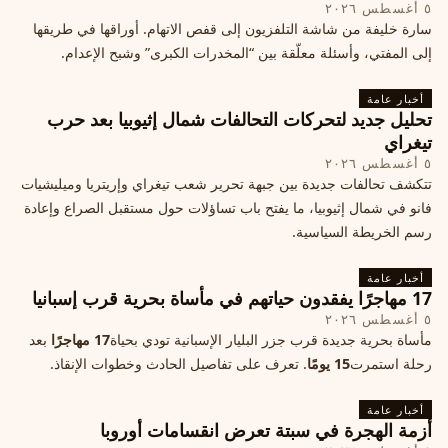
٥ أغسطس ٢٠٢٦
سارة خليفة من شاشة التلفزيون إلى قفص الاتهام. أوراقها في طريقها
إلى المفتي، وأسئلة معلّقة بين “المخدرات الكبرى” وشبح الإعدام.
أخبار عامة
تحليل جديد لتحركات التحالفات شمال إثيوبيا بعد حرب
تيغراي
٥ أغسطس ٢٠٢٦
تتكشف تحالفات جديدة بين جبهة تحرير شعب تيغراي وإريتريا وميليشيات
فانو في شمال إثيوبيا، ما يفتح باب تساؤلات حول مستقبل الصراع وإعادة
رسم الخريطة السياسية.
أخبار عامة
17 مهاجرًا يفقدون حياتهم في مأساة بحرية قرب إسبانيا
٥ أغسطس ٢٠٢٦
مأساة بحرية جديدة قرب جزر البليار الإسبانية تودي بحياة
17 مهاجرًا
بعد
رحلة استمرت
15 يومًا
. تعرف على تفاصيل الحادث وخطوات الإنقاذ.
أخبار عامة
أزمة الهجرة في سبتة تعرض انقسامات أوروبا