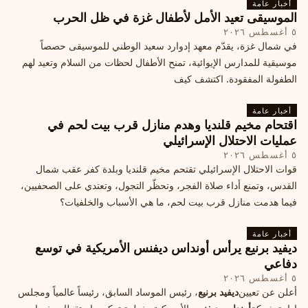
أخبار عامة
الموسيقى تعيد الأمل لأطفال غزة في ظل الحرب
٥ أغسطس ٢٠٢٦
في شمال غزة، يقدّم معهد إدوارد سعيد الوطني للموسيقى حصصاً
موسيقية للمدارس الإيوائية، تمنح الأطفال لحظات من السلام وتعيد لهم
الطفولة المفقودة. اكتشف كيف
أخبار عامة
اقتحام مخيم قلنديا وهدم منازل قرب بيت لحم في
عمليات الاحتلال الإسرائيلي
٥ أغسطس ٢٠٢٦
قوات الاحتلال الإسرائيلي تقتحم مخيم قلنديا وبلدة كفر عقب شمال
القدس، وتمنع أداء صلاة الفجر، وتحظّر التجول، وتعتدي على الصحفيين،
فيما هدمت منازل قرب بيت لحم، ما هي الأسباب والخلفيات؟
أخبار عامة
ديفيد برنيع يرأس أونداس ديفنس الأمريكية في توسع
دفاعي
٥ أغسطس ٢٠٢٦
أعلن عن تعيين
ديفيد برنيع
، رئيس الموساد السابق، رئيساً عالمياً ومجلس