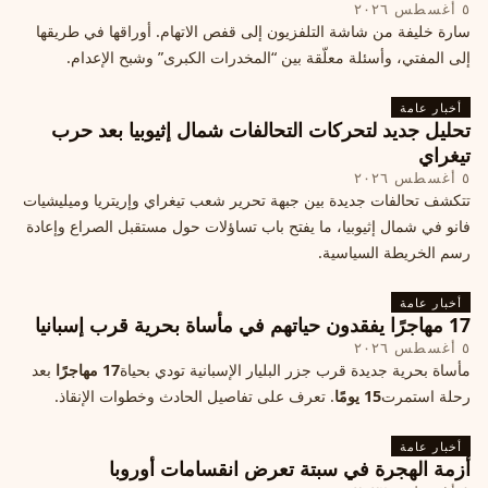
٥ أغسطس ٢٠٢٦
سارة خليفة من شاشة التلفزيون إلى قفص الاتهام. أوراقها في طريقها
إلى المفتي، وأسئلة معلّقة بين “المخدرات الكبرى” وشبح الإعدام.
أخبار عامة
تحليل جديد لتحركات التحالفات شمال إثيوبيا بعد حرب
تيغراي
٥ أغسطس ٢٠٢٦
تتكشف تحالفات جديدة بين جبهة تحرير شعب تيغراي وإريتريا وميليشيات
فانو في شمال إثيوبيا، ما يفتح باب تساؤلات حول مستقبل الصراع وإعادة
رسم الخريطة السياسية.
أخبار عامة
17 مهاجرًا يفقدون حياتهم في مأساة بحرية قرب إسبانيا
٥ أغسطس ٢٠٢٦
مأساة بحرية جديدة قرب جزر البليار الإسبانية تودي بحياة
17 مهاجرًا
بعد
رحلة استمرت
15 يومًا
. تعرف على تفاصيل الحادث وخطوات الإنقاذ.
أخبار عامة
أزمة الهجرة في سبتة تعرض انقسامات أوروبا