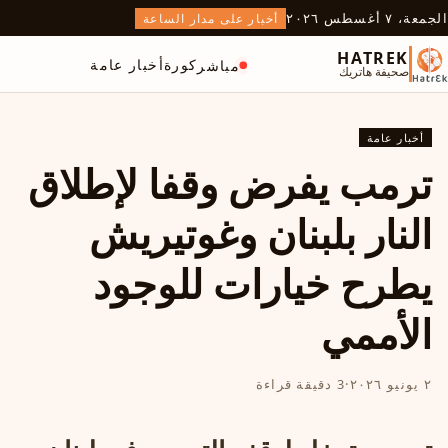
الجمعة، ٧ أغسطس ٢٠٢٦
أخبار على مدار الساعة
HATREK
كورة
أخبار عامة
مباشر
صحيفة هاتريك
أخبار عامة
ترمب يفرض وقفا لإطلاق
النار بلبنان وغوتيريش
يطرح خيارات للوجود
الأممي
٢ يونيو ٢٠٢٦
·
3 دقيقة قراءة