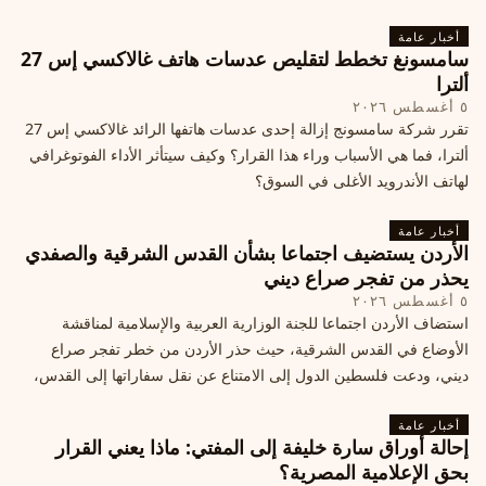
أخبار عامة
سامسونغ تخطط لتقليص عدسات هاتف غالاكسي إس 27
ألترا
٥ أغسطس ٢٠٢٦
تقرر شركة سامسونج إزالة إحدى عدسات هاتفها الرائد غالاكسي إس 27
ألترا، فما هي الأسباب وراء هذا القرار؟ وكيف سيتأثر الأداء الفوتوغرافي
لهاتف الأندرويد الأغلى في السوق؟
أخبار عامة
الأردن يستضيف اجتماعا بشأن القدس الشرقية والصفدي
يحذر من تفجر صراع ديني
٥ أغسطس ٢٠٢٦
استضاف الأردن اجتماعا للجنة الوزارية العربية والإسلامية لمناقشة
الأوضاع في القدس الشرقية، حيث حذر الأردن من خطر تفجر صراع
ديني، ودعت فلسطين الدول إلى الامتناع عن نقل سفاراتها إلى القدس،
ما يزيد التوتر في المنطقة
أخبار عامة
إحالة أوراق سارة خليفة إلى المفتي: ماذا يعني القرار
بحق الإعلامية المصرية؟