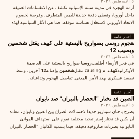
٥ أغسطس ٢٠٢٦
أزمة الهجرة في مدينة سبتة الإسبانية تكشف عن الانقسامات العميقة
داخل أوروبا، وتعطي دفعة جديدة لليمين المتطرف، وفرصة لخصوم
الاتحاد الأوروبي لاستغلال هشاشة موقفه، فما هي الآثار السياسية لهذه
الأزمة؟
أخبار عامة
هجوم روسي بصواريخ باليستية على كييف يقتل شخصين
ويصيب 12
٥ أغسطس ٢٠٢٦
في فجر الأربعاء أطلقت
روسيا
صواريخ باليستية على العاصمة
الأوكرانية
كييف
، م causing مقتل
شخصين
وإصابة
12
آخرين، وسط
تصعيد عسكري يهدد الأمن المدني. تفاصيل الهجوم وتداعياته.
أخبار عامة
الصين قد تختار "الحصار بالنيران" ضد تايوان
٥ أغسطس ٢٠٢٦
يطرح باحثان سيناريو جديدا لاحتمالات الصراع بين الصين وتايوان، مفاده
أن بكين قد تختار إستراتيجية مختلفة تقوم على استهداف الموانئ
التايوانية بضربات صاروخية دقيقة، فيما يسميه الكاتبان "الحصار بالنيران