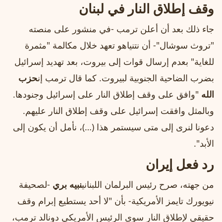
وقف إطلاق النار في لبنان
جاء ذلك بعد أن أعلن ترمب -في منشور على منصته
"تروث سوشال"- أن نتنياهو تعهد خلال مكالمة "مثمرة
للغاية" بعدم إرسال قوات إلى بيروت، بعد تهديد إسرائيل
بضرب الضاحية الجنوبية لبيروت. كما قال ترمب إن
حزب
الله
"وافق على وقف إطلاق النار على إسرائيل وجنودها.
وبالمثل وافقت إسرائيل على وقف إطلاق النار عليهم.
دعونا لنرى إلى متى سيستمر هذا (…)، نأمل أن يكون إلى
الأبد".
رد فعل إيران
من جهته، صرح رئيس البرلمان اللبناني
نبيه بري
-لصحيفة
نيويورك تايمز الأمريكية- بأن "لا أحد يستطيع إبرام وقف
حقيقي لإطلاق النار سوى الرئيس الأمريكي دونالد ترمب،