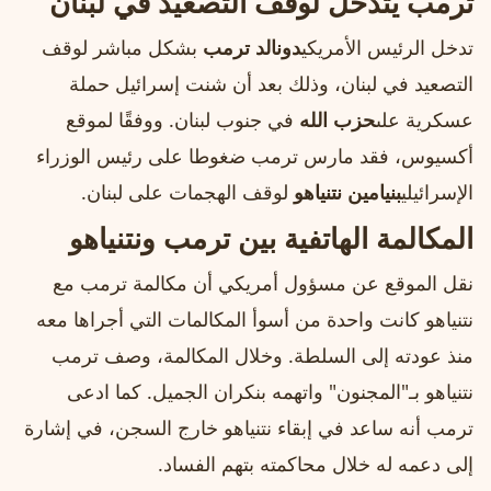
ترمب يتدخل لوقف التصعيد في لبنان
تدخل الرئيس الأمريكي
دونالد ترمب
بشكل مباشر لوقف
التصعيد في لبنان، وذلك بعد أن شنت إسرائيل حملة
عسكرية على
حزب الله
في جنوب لبنان. ووفقًا لموقع
أكسيوس، فقد مارس ترمب ضغوطا على رئيس الوزراء
الإسرائيلي
بنيامين نتنياهو
لوقف الهجمات على لبنان.
المكالمة الهاتفية بين ترمب ونتنياهو
نقل الموقع عن مسؤول أمريكي أن مكالمة ترمب مع
نتنياهو كانت واحدة من أسوأ المكالمات التي أجراها معه
منذ عودته إلى السلطة. وخلال المكالمة، وصف ترمب
نتنياهو بـ"المجنون" واتهمه بنكران الجميل. كما ادعى
ترمب أنه ساعد في إبقاء نتنياهو خارج السجن، في إشارة
إلى دعمه له خلال محاكمته بتهم الفساد.