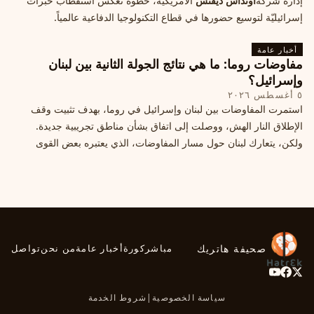
إدارة شركة
أونداس ديفنس
الأمريكية، خطوة تعكس استقطاب خبرات
إسرائيليّة لتوسيع حضورها في قطاع التكنولوجيا الدفاعية عالمياً.
أخبار عامة
مفاوضات روما: ما هي نتائج الجولة الثانية بين لبنان
وإسرائيل؟
٥ أغسطس ٢٠٢٦
استمرت المفاوضات بين لبنان وإسرائيل في روما، بهدف تثبيت وقف
الإطلاق النار الهش، ووصلت إلى اتفاق بشأن مناطق تجريبية جديدة.
ولكن، يتعارك لبنان حول مسار المفاوضات، الذي يعتبره بعض القوى
السياسية مدخلا لمعالجة الملفات العالقة، فيما يرى otros أنها تنازلات
ميدانية.
صحيفة هاتريك
مباشر
كورة
أخبار عامة
من نحن
تواصل
سياسة الخصوصية
|
شروط الخدمة