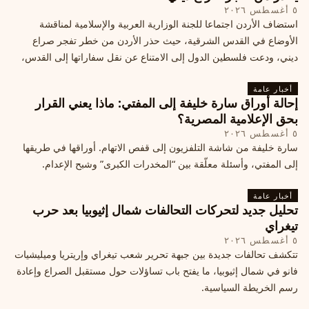
٥ أغسطس ٢٠٢٦
استضاف الأردن اجتماعا للجنة الوزارية العربية والإسلامية لمناقشة
الأوضاع في القدس الشرقية، حيث حذر الأردن من خطر تفجر صراع
ديني، ودعت فلسطين الدول إلى الامتناع عن نقل سفاراتها إلى القدس،
ما يزيد التوتر في المنطقة
أخبار عامة
إحالة أوراق سارة خليفة إلى المفتي: ماذا يعني القرار
بحق الإعلامية المصرية؟
٥ أغسطس ٢٠٢٦
سارة خليفة من شاشة التلفزيون إلى قفص الاتهام. أوراقها في طريقها
إلى المفتي، وأسئلة معلّقة بين “المخدرات الكبرى” وشبح الإعدام.
أخبار عامة
تحليل جديد لتحركات التحالفات شمال إثيوبيا بعد حرب
تيغراي
٥ أغسطس ٢٠٢٦
تتكشف تحالفات جديدة بين جبهة تحرير شعب تيغراي وإريتريا وميليشيات
فانو في شمال إثيوبيا، ما يفتح باب تساؤلات حول مستقبل الصراع وإعادة
رسم الخريطة السياسية.