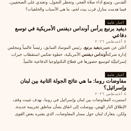
القدس، وتمنع أداء صلاة الفجر، وتحظّر التجول، وتعتدي على الصحفيين،
فيما هدمت منازل قرب بيت لحم، ما هي الأسباب والخلفيات؟
أخبار عامة
ديفيد برنيع يرأس أونداس ديفنس الأمريكية في توسع
دفاعي
٥ أغسطس ٢٠٢٦
أعلن عن تعيين
ديفيد برنيع
، رئيس الموساد السابق، رئيساً عالمياً ومجلس
إدارة شركة
أونداس ديفنس
الأمريكية، خطوة تعكس استقطاب خبرات
إسرائيليّة لتوسيع حضورها في قطاع التكنولوجيا الدفاعية عالمياً.
أخبار عامة
مفاوضات روما: ما هي نتائج الجولة الثانية بين لبنان
وإسرائيل؟
٥ أغسطس ٢٠٢٦
استمرت المفاوضات بين لبنان وإسرائيل في روما، بهدف تثبيت وقف
الإطلاق النار الهش، ووصلت إلى اتفاق بشأن مناطق تجريبية جديدة.
ولكن، يتعارك لبنان حول مسار المفاوضات، الذي يعتبره بعض القوى
السياسية مدخلا لمعالجة الملفات العالقة، فيما يرى otros أنها تنازلات
ميدانية.