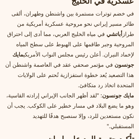
عسكرية في الخليج
في خضم توترات مستمرة بين واشنطن وطهران، ألقى
طائر مسير إيراني نحو مروحية عسكرية أمريكية من
طراز
أباتشي
في مياه الخليج العربي، مما أدى إلى احتراق
المروحية وجبر طاقمها على الهبوط على سطح المياه
لإخماد النيران. أعلن رئيس مجلس النواب الأمريكي
مايك
جونسون
في مؤتمر صحفي عقد في العاصمة واشنطن أن
هذا التصعيد يُعد خطوة استفزازية تُحتم على الولايات
المتحدة اتخاذ رد متكافئ.
مايك جونسون
: "لقد أظهر الجانب الإيراني إرادته القاسية،
وهو ما يضع البلاد في مسار خطير على الكوكب. يجب أن
نكون مستعدين للرد، وإلا سنصبح هدفًا للتهديد
المستقبلي."