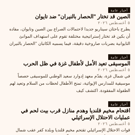
أخبار عامة
الصين قد تختار "الحصار بالنيران" ضد تايوان
٥ أغسطس ٢٠٢٦
يطرح باحثان سيناريو جديدا لاحتمالات الصراع بين الصين وتايوان، مفاده
أن بكين قد تختار إستراتيجية مختلفة تقوم على استهداف الموانئ
التايوانية بضربات صاروخية دقيقة، فيما يسميه الكاتبان "الحصار بالنيران
أخبار عامة
الموسيقى تعيد الأمل لأطفال غزة في ظل الحرب
٥ أغسطس ٢٠٢٦
في شمال غزة، يقدّم معهد إدوارد سعيد الوطني للموسيقى حصصاً
موسيقية للمدارس الإيوائية، تمنح الأطفال لحظات من السلام وتعيد لهم
الطفولة المفقودة. اكتشف كيف
أخبار عامة
اقتحام مخيم قلنديا وهدم منازل قرب بيت لحم في
عمليات الاحتلال الإسرائيلي
٥ أغسطس ٢٠٢٦
قوات الاحتلال الإسرائيلي تقتحم مخيم قلنديا وبلدة كفر عقب شمال