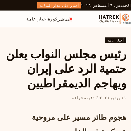
الخميس، ٦ أغسطس ٢٠٢٦
أخبار على مدار الساعة
HATREK
كورة
أخبار عامة
مباشر
صحيفة هاتريك
أخبار عامة
رئيس مجلس النواب يعلن
حتمية الرد على إيران
ويهاجم الديمقراطيين
١١ يونيو ٢٠٢٦
·
2 دقيقة قراءة
هجوم طائر مسير على مروحية