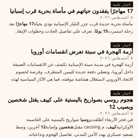
أخبار عامة
17 مهاجرًا يفقدون حياتهم في مأساة بحرية قرب إسبانيا
٥ أغسطس ٢٠٢٦
مأساة بحرية جديدة قرب جزر البليار الإسبانية تودي بحياة
17 مهاجرًا
بعد
رحلة استمرت
15 يومًا
. تعرف على تفاصيل الحادث وخطوات الإنقاذ.
أخبار عامة
أزمة الهجرة في سبتة تعرض انقسامات أوروبا
٥ أغسطس ٢٠٢٦
أزمة الهجرة في مدينة سبتة الإسبانية تكشف عن الانقسامات العميقة
داخل أوروبا، وتعطي دفعة جديدة لليمين المتطرف، وفرصة لخصوم
الاتحاد الأوروبي لاستغلال هشاشة موقفه، فما هي الآثار السياسية لهذه
الأزمة؟
أخبار عامة
هجوم روسي بصواريخ باليستية على كييف يقتل شخصين
ويصيب 12
٥ أغسطس ٢٠٢٦
في فجر الأربعاء أطلقت
روسيا
صواريخ باليستية على العاصمة
الأوكرانية
كييف
، م causing مقتل
شخصين
وإصابة
12
آخرين، وسط
تصعيد عسكري يهدد الأمن المدني. تفاصيل الهجوم وتداعياته.