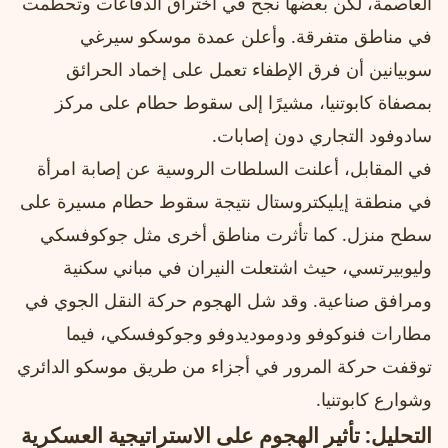
العاصمة، لكن بعضها نجح في اختراق الدفاعات وتحطمت
في مناطق متفرقة. وأعلن عمدة موسكو سيرغي
سوبيانين أن فرق الإطفاء تعمل على إخماد الحرائق
بمصفاة كابوتنيا، مشيرًا إلى سقوط حطام على مركز
سادوفود التجاري دون إصابات.
في المقابل، أعلنت السلطات الروسية عن إصابة امرأة
في منطقة إيليكتروستال نتيجة سقوط حطام مسيرة على
سطح منزل. كما تأثرت مناطق أخرى مثل جوكوفسكي
وليوبيرتسي، حيث اشتعلت النيران في مباني سكنية
ومرافق صناعية. وقد شل الهجوم حركة النقل الجوي في
مطارات فنوكوفو ودوموديدوفو وجوكوفسكي، فيما
توقفت حركة المرور في أجزاء من طريق موسكو الدائري
وشوارع كابوتنيا.
التحليل: تأثير الهجوم على الاستراتيجية العسكرية