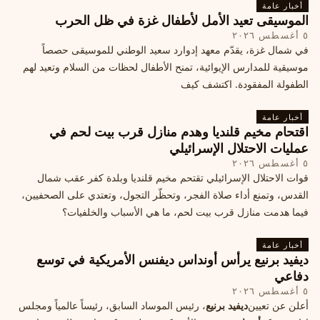
أخبار عامة
الموسيقى تعيد الأمل لأطفال غزة في ظل الحرب
٥ أغسطس ٢٠٢٦
في شمال غزة، يقدّم معهد إدوارد سعيد الوطني للموسيقى حصصاً
موسيقية للمدارس الإيوائية، تمنح الأطفال لحظات من السلام وتعيد لهم
الطفولة المفقودة. اكتشف كيف
أخبار عامة
اقتحام مخيم قلنديا وهدم منازل قرب بيت لحم في
عمليات الاحتلال الإسرائيلي
٥ أغسطس ٢٠٢٦
قوات الاحتلال الإسرائيلي تقتحم مخيم قلنديا وبلدة كفر عقب شمال
القدس، وتمنع أداء صلاة الفجر، وتحظّر التجول، وتعتدي على الصحفيين،
فيما هدمت منازل قرب بيت لحم، ما هي الأسباب والخلفيات؟
أخبار عامة
ديفيد برنيع يرأس أونداس ديفنس الأمريكية في توسع
دفاعي
٥ أغسطس ٢٠٢٦
أعلن عن تعيين
ديفيد برنيع
، رئيس الموساد السابق، رئيساً عالمياً ومجلس