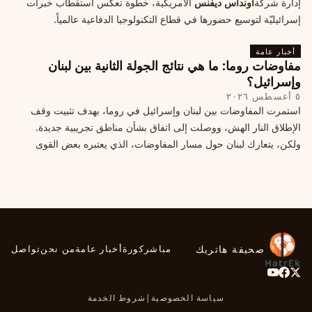
إدارة شركة
أونداس ديفنس
الأمريكية، خطوة تعكس استقطاب خبرات
إسرائيليّة لتوسيع حضورها في قطاع التكنولوجيا الدفاعية عالمياً.
أخبار عامة
مفاوضات روما: ما هي نتائج الجولة الثانية بين لبنان
وإسرائيل؟
٥ أغسطس ٢٠٢٦
استمرت المفاوضات بين لبنان وإسرائيل في روما، بهدف تثبيت وقف
الإطلاق النار الهش، ووصلت إلى اتفاق بشأن مناطق تجريبية جديدة.
ولكن، يتعارك لبنان حول مسار المفاوضات، الذي يعتبره بعض القوى
السياسية مدخلا لمعالجة الملفات العالقة، فيما يرى otros أنها تنازلات
ميدانية.
صحيفة هاتريك
مباشر
كورة
أخبار عامة
من نحن
تواصل
سياسة الخصوصية
|
شروط الخدمة