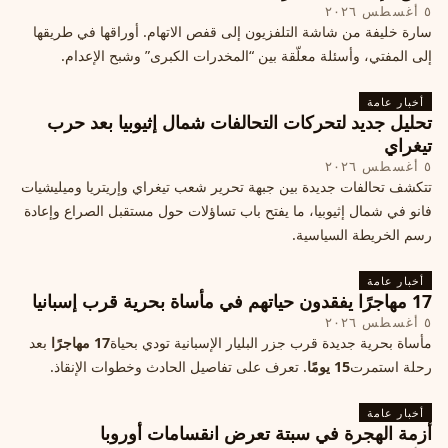
٥ أغسطس ٢٠٢٦
سارة خليفة من شاشة التلفزيون إلى قفص الاتهام. أوراقها في طريقها
إلى المفتي، وأسئلة معلّقة بين “المخدرات الكبرى” وشبح الإعدام.
أخبار عامة
تحليل جديد لتحركات التحالفات شمال إثيوبيا بعد حرب
تيغراي
٥ أغسطس ٢٠٢٦
تتكشف تحالفات جديدة بين جبهة تحرير شعب تيغراي وإريتريا وميليشيات
فانو في شمال إثيوبيا، ما يفتح باب تساؤلات حول مستقبل الصراع وإعادة
رسم الخريطة السياسية.
أخبار عامة
17 مهاجرًا يفقدون حياتهم في مأساة بحرية قرب إسبانيا
٥ أغسطس ٢٠٢٦
مأساة بحرية جديدة قرب جزر البليار الإسبانية تودي بحياة
17 مهاجرًا
بعد
رحلة استمرت
15 يومًا
. تعرف على تفاصيل الحادث وخطوات الإنقاذ.
أخبار عامة
أزمة الهجرة في سبتة تعرض انقسامات أوروبا