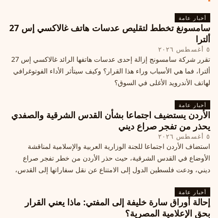
أخبار عامة
سامسونغ تخطط لتقليص عدسات هاتف غالاكسي إس 27
ألترا
٥ أغسطس ٢٠٢٦
تقرر شركة سامسونج إزالة إحدى عدسات هاتفها الرائد غالاكسي إس 27
ألترا، فما هي الأسباب وراء هذا القرار؟ وكيف سيتأثر الأداء الفوتوغرافي
لهاتف الأندرويد الأغلى في السوق؟
أخبار عامة
الأردن يستضيف اجتماعا بشأن القدس الشرقية والصفدي
يحذر من تفجر صراع ديني
٥ أغسطس ٢٠٢٦
استضاف الأردن اجتماعا للجنة الوزارية العربية والإسلامية لمناقشة
الأوضاع في القدس الشرقية، حيث حذر الأردن من خطر تفجر صراع
ديني، ودعت فلسطين الدول إلى الامتناع عن نقل سفاراتها إلى القدس،
ما يزيد التوتر في المنطقة
أخبار عامة
إحالة أوراق سارة خليفة إلى المفتي: ماذا يعني القرار
بحق الإعلامية المصرية؟