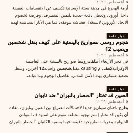
٥ أغسطس ٢٠٢٦
أزمة الهجرة في مدينة سبتة الإسبانية تكشف عن الانقسامات العميقة
داخل أوروبا، وتعطي دفعة جديدة لليمين المتطرف، وفرصة لخصوم
الاتحاد الأوروبي لاستغلال هشاشة موقفه، فما هي الآثار السياسية لهذه
الأزمة؟
أخبار عامة
هجوم روسي بصواريخ باليستية على كييف يقتل شخصين
ويصيب 12
٥ أغسطس ٢٠٢٦
في فجر الأربعاء أطلقت
روسيا
صواريخ باليستية على العاصمة
الأوكرانية
كييف
، م causing مقتل
شخصين
وإصابة
12
آخرين، وسط
تصعيد عسكري يهدد الأمن المدني. تفاصيل الهجوم وتداعياته.
أخبار عامة
الصين قد تختار "الحصار بالنيران" ضد تايوان
٥ أغسطس ٢٠٢٦
يطرح باحثان سيناريو جديدا لاحتمالات الصراع بين الصين وتايوان، مفاده
أن بكين قد تختار إستراتيجية مختلفة تقوم على استهداف الموانئ
التايوانية بضربات صاروخية دقيقة، فيما يسميه الكاتبان "الحصار بالنيران