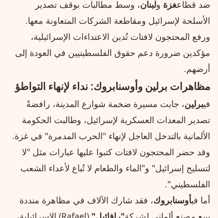
ضد قطاع
غزة
و
لبنان
، وسط مطالبات بوقف تصدير
الأسلحة لإسرائيل ومقاطعة الشركات المتعاونة معها.
ورفع المحتجون لافتات تُدين الاعتداءات الإسرائيلية،
مؤكدين ضرورة دعم حقوق الفلسطينيين في العودة إلى
أرضهم.
مظاهرات برلين وأوسنابروك: نداء لإنهاء التواطؤ
في
برلين
، جابت مسيرة ضخمة شوارع المدينة، رافضةً
تصدير المعدات العسكرية لإسرائيل، وطالبت الحكومة
الألمانية بالتدخل العاجل لإنهاء "الحرب المدمرة" في غزة.
وقد حضر المحتجون لافتات كتبوا عليها عبارات مثل "لا
لتسليح إسرائيل" و"الماء والطعام لا تُباع لأعداء الشعب
الفلسطيني".
أما في
أوسنابروك
، فقد شارك الآلاف في مظاهرة منددة
ببيع مصنع ألماني لشركة
"رافائيل"
(Rafael) الإسرائيلية،