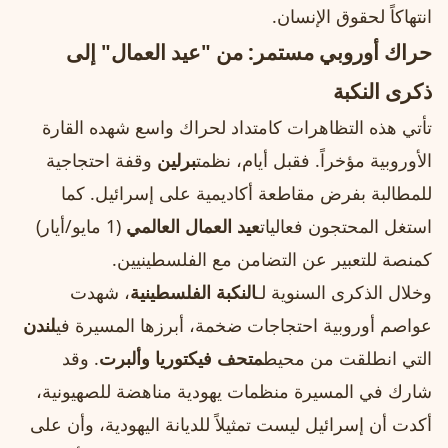
انتهاكاً لحقوق الإنسان.
حراك أوروبي مستمر: من "عيد العمال" إلى
ذكرى النكبة
تأتي هذه التظاهرات كامتداد لحراك واسع شهده القارة
الأوروبية مؤخراً. فقبل أيام، نظمت
برلين
وقفة احتجاجية
للمطالبة بفرض مقاطعة أكاديمية على إسرائيل. كما
استغل المحتجون فعاليات
عيد العمال العالمي
(1 مايو/أيار)
كمنصة للتعبير عن التضامن مع الفلسطينيين.
وخلال الذكرى السنوية لـ
النكبة الفلسطينية
، شهدت
عواصم أوروبية احتجاجات ضخمة، أبرزها المسيرة في
لندن
التي انطلقت من محيط
متحف فيكتوريا وألبرت
. وقد
شارك في المسيرة منظمات يهودية مناهضة للصهيونية،
أكدت أن إسرائيل ليست تمثيلاً للديانة اليهودية، وأن على