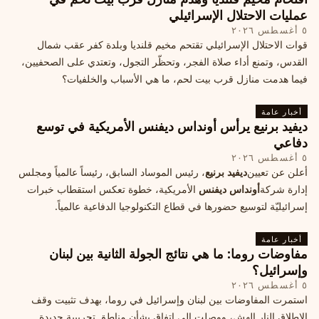
عمليات الاحتلال الإسرائيلي
٥ أغسطس ٢٠٢٦
قوات الاحتلال الإسرائيلي تقتحم مخيم قلنديا وبلدة كفر عقب شمال
القدس، وتمنع أداء صلاة الفجر، وتحظّر التجول، وتعتدي على الصحفيين،
فيما هدمت منازل قرب بيت لحم، ما هي الأسباب والخلفيات؟
أخبار عامة
ديفيد برنيع يرأس أونداس ديفنس الأمريكية في توسع
دفاعي
٥ أغسطس ٢٠٢٦
أعلن عن تعيين
ديفيد برنيع
، رئيس الموساد السابق، رئيساً عالمياً ومجلس
إدارة شركة
أونداس ديفنس
الأمريكية، خطوة تعكس استقطاب خبرات
إسرائيليّة لتوسيع حضورها في قطاع التكنولوجيا الدفاعية عالمياً.
أخبار عامة
مفاوضات روما: ما هي نتائج الجولة الثانية بين لبنان
وإسرائيل؟
٥ أغسطس ٢٠٢٦
استمرت المفاوضات بين لبنان وإسرائيل في روما، بهدف تثبيت وقف
الإطلاق النار الهش، ووصلت إلى اتفاق بشأن مناطق تجريبية جديدة.