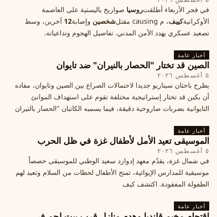
في فجر الأربعاء أطلقت
روسيا
صواريخ باليستية على العاصمة
الأوكرانية
كييف
، م causing مقتل
شخصين
وإصابة
12
آخرين، وسط
تصعيد عسكري يهدد الأمن المدني. تفاصيل الهجوم وتداعياته.
أخبار عامة
الصين قد تختار "الحصار بالنيران" ضد تايوان
٥ أغسطس ٢٠٢٦
يطرح باحثان سيناريو جديدا لاحتمالات الصراع بين الصين وتايوان، مفاده
أن بكين قد تختار إستراتيجية مختلفة تقوم على استهداف الموانئ
التايوانية بضربات صاروخية دقيقة، فيما يسميه الكاتبان "الحصار بالنيران
أخبار عامة
الموسيقى تعيد الأمل لأطفال غزة في ظل الحرب
٥ أغسطس ٢٠٢٦
في شمال غزة، يقدّم معهد إدوارد سعيد الوطني للموسيقى حصصاً
موسيقية للمدارس الإيوائية، تمنح الأطفال لحظات من السلام وتعيد لهم
الطفولة المفقودة. اكتشف كيف
أخبار عامة
اقتحام مخيم قلنديا وهدم منازل قرب بيت لحم في