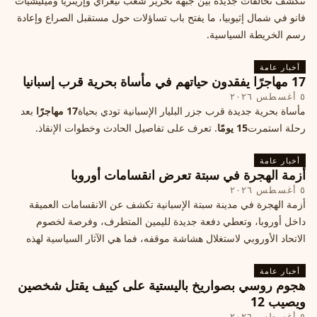
تتكشف تحالفات جديدة بين جبهة تحرير شعب تيغراي وإريتريا وميليشيات
فانو في شمال إثيوبيا، ما يفتح باب تساؤلات حول مستقبل الصراع وإعادة
رسم الخريطة السياسية.
أخبار عامة
17 مهاجرًا يفقدون حياتهم في مأساة بحرية قرب إسبانيا
٥ أغسطس ٢٠٢٦
مأساة بحرية جديدة قرب جزر البليار الإسبانية تودي بحياة
17 مهاجرًا
بعد
رحلة استمرت
15 يومًا
. تعرف على تفاصيل الحادث وخطوات الإنقاذ.
أخبار عامة
أزمة الهجرة في سبتة تعرض انقسامات أوروبا
٥ أغسطس ٢٠٢٦
أزمة الهجرة في مدينة سبتة الإسبانية تكشف عن الانقسامات العميقة
داخل أوروبا، وتعطي دفعة جديدة لليمين المتطرف، وفرصة لخصوم
الاتحاد الأوروبي لاستغلال هشاشة موقفه، فما هي الآثار السياسية لهذه
الأزمة؟
أخبار عامة
هجوم روسي بصواريخ باليستية على كييف يقتل شخصين
ويصيب 12
٥ أغسطس ٢٠٢٦