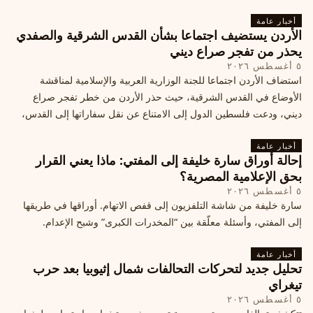
أخبار عامة
الأردن يستضيف اجتماعا بشأن القدس الشرقية والصفدي
يحذر من تفجر صراع ديني
٥ أغسطس ٢٠٢٦
استضاف الأردن اجتماعا للجنة الوزارية العربية والإسلامية لمناقشة
الأوضاع في القدس الشرقية، حيث حذر الأردن من خطر تفجر صراع
ديني، ودعت فلسطين الدول إلى الامتناع عن نقل سفاراتها إلى القدس،
ما يزيد التوتر في المنطقة
أخبار عامة
إحالة أوراق سارة خليفة إلى المفتي: ماذا يعني القرار
بحق الإعلامية المصرية؟
٥ أغسطس ٢٠٢٦
سارة خليفة من شاشة التلفزيون إلى قفص الاتهام. أوراقها في طريقها
إلى المفتي، وأسئلة معلّقة بين “المخدرات الكبرى” وشبح الإعدام.
أخبار عامة
تحليل جديد لتحركات التحالفات شمال إثيوبيا بعد حرب
تيغراي
٥ أغسطس ٢٠٢٦