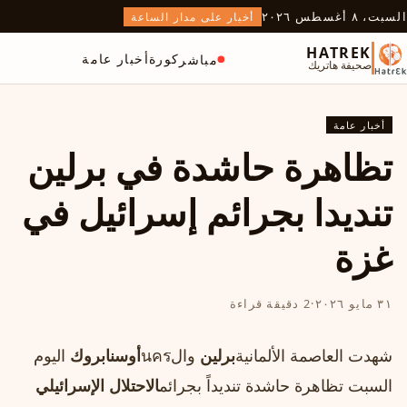
السبت، ٨ أغسطس ٢٠٢٦
أخبار على مدار الساعة
HATREK
كورة
أخبار عامة
مباشر
صحيفة هاتريك
أخبار عامة
تظاهرة حاشدة في برلين
تنديدا بجرائم إسرائيل في
غزة
٣١ مايو ٢٠٢٦
·
2 دقيقة قراءة
شهدت العاصمة الألمانية
برلين
والนคร
أوسنابروك
اليوم
السبت تظاهرة حاشدة تنديداً بجرائم
الاحتلال الإسرائيلي