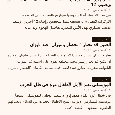
ويصيب 12
٥ أغسطس ٢٠٢٦
في فجر الأربعاء أطلقت
روسيا
صواريخ باليستية على العاصمة
الأوكرانية
كييف
، م causing مقتل
شخصين
وإصابة
12
آخرين، وسط
تصعيد عسكري يهدد الأمن المدني. تفاصيل الهجوم وتداعياته.
أخبار عامة
الصين قد تختار "الحصار بالنيران" ضد تايوان
٥ أغسطس ٢٠٢٦
يطرح باحثان سيناريو جديدا لاحتمالات الصراع بين الصين وتايوان، مفاده
أن بكين قد تختار إستراتيجية مختلفة تقوم على استهداف الموانئ
التايوانية بضربات صاروخية دقيقة، فيما يسميه الكاتبان "الحصار بالنيران
أخبار عامة
الموسيقى تعيد الأمل لأطفال غزة في ظل الحرب
٥ أغسطس ٢٠٢٦
في شمال غزة، يقدّم معهد إدوارد سعيد الوطني للموسيقى حصصاً
موسيقية للمدارس الإيوائية، تمنح الأطفال لحظات من السلام وتعيد لهم
الطفولة المفقودة. اكتشف كيف