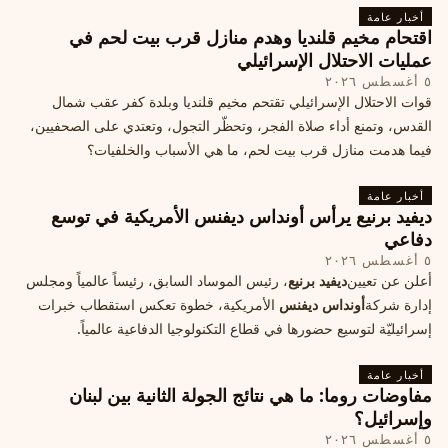
أخبار عامة
اقتحام مخيم قلنديا وهدم منازل قرب بيت لحم في
عمليات الاحتلال الإسرائيلي
٥ أغسطس ٢٠٢٦
قوات الاحتلال الإسرائيلي تقتحم مخيم قلنديا وبلدة كفر عقب شمال
القدس، وتمنع أداء صلاة الفجر، وتحظّر التجول، وتعتدي على الصحفيين،
فيما هدمت منازل قرب بيت لحم، ما هي الأسباب والخلفيات؟
أخبار عامة
ديفيد برنيع يرأس أونداس ديفنس الأمريكية في توسع
دفاعي
٥ أغسطس ٢٠٢٦
أعلن عن تعيين
ديفيد برنيع
، رئيس الموساد السابق، رئيساً عالمياً ومجلس
إدارة شركة
أونداس ديفنس
الأمريكية، خطوة تعكس استقطاب خبرات
إسرائيليّة لتوسيع حضورها في قطاع التكنولوجيا الدفاعية عالمياً.
أخبار عامة
مفاوضات روما: ما هي نتائج الجولة الثانية بين لبنان
وإسرائيل؟
٥ أغسطس ٢٠٢٦