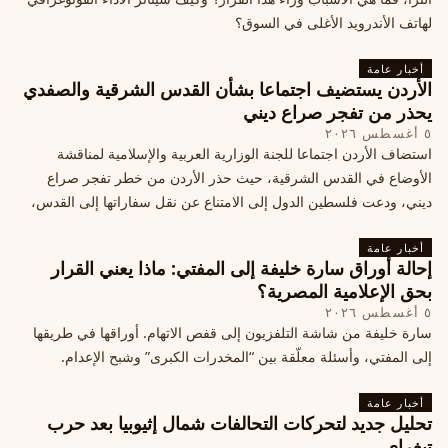
لهاتف الأندرويد الأغلى في السوق؟
أخبار عامة
الأردن يستضيف اجتماعا بشأن القدس الشرقية والصفدي
يحذر من تفجر صراع ديني
٥ أغسطس ٢٠٢٦
استضاف الأردن اجتماعا للجنة الوزارية العربية والإسلامية لمناقشة
الأوضاع في القدس الشرقية، حيث حذر الأردن من خطر تفجر صراع
ديني، ودعت فلسطين الدول إلى الامتناع عن نقل سفاراتها إلى القدس،
ما يزيد التوتر في المنطقة
أخبار عامة
إحالة أوراق سارة خليفة إلى المفتي: ماذا يعني القرار
بحق الإعلامية المصرية؟
٥ أغسطس ٢٠٢٦
سارة خليفة من شاشة التلفزيون إلى قفص الاتهام. أوراقها في طريقها
إلى المفتي، وأسئلة معلّقة بين “المخدرات الكبرى” وشبح الإعدام.
أخبار عامة
تحليل جديد لتحركات التحالفات شمال إثيوبيا بعد حرب
تيغراي