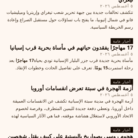
٥ أغسطس ٢٠٢٦
تتكشف تحالفات جديدة بين جبهة تحرير شعب تيغراي وإريتريا وميليشيات
فانو في شمال إثيوبيا، ما يفتح باب تساؤلات حول مستقبل الصراع وإعادة
رسم الخريطة السياسية.
أخبار عامة
17 مهاجرًا يفقدون حياتهم في مأساة بحرية قرب إسبانيا
٥ أغسطس ٢٠٢٦
مأساة بحرية جديدة قرب جزر البليار الإسبانية تودي بحياة
17 مهاجرًا
بعد
رحلة استمرت
15 يومًا
. تعرف على تفاصيل الحادث وخطوات الإنقاذ.
أخبار عامة
أزمة الهجرة في سبتة تعرض انقسامات أوروبا
٥ أغسطس ٢٠٢٦
أزمة الهجرة في مدينة سبتة الإسبانية تكشف عن الانقسامات العميقة
داخل أوروبا، وتعطي دفعة جديدة لليمين المتطرف، وفرصة لخصوم
الاتحاد الأوروبي لاستغلال هشاشة موقفه، فما هي الآثار السياسية لهذه
الأزمة؟
أخبار عامة
هجوم روسي بصواريخ باليستية على كييف يقتل شخصين