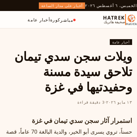
الخميس، ٦ أغسطس ٢٠٢٦
أخبار على مدار الساعة
HATREK
كورة
أخبار عامة
مباشر
صحيفة هاتريك
أخبار عامة
ويلات سجن سدي تيمان
تلاحق سيدة مسنة
وحفيدتيها في غزة
١٣ مايو ٢٠٢٦
·
3 دقيقة قراءة
استمرار آثار سجن سدي تيمان في غزة
حسناً، تروي يسرى أبو الخير، والدية البالغة 70 عاماً، قصة