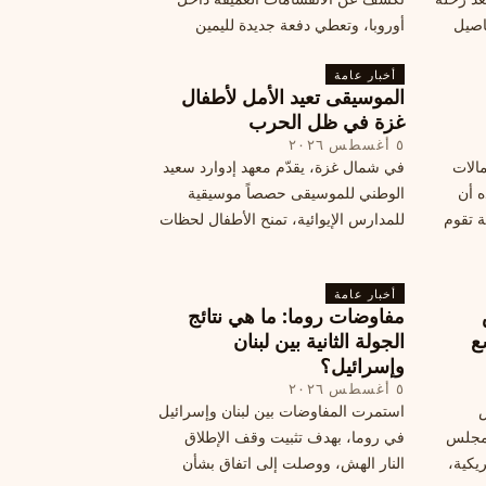
اصيل
أوروبا، وتعطي دفعة جديدة لليمين
المتطرف، وفرصة لخصوم الاتحاد
أخبار عامة
الأوروبي لاستغلال هشاشة موقفه، فما
الموسيقى تعيد الأمل لأطفال
هي الآثار السياسية لهذه الأزمة؟
غزة في ظل الحرب
٥ أغسطس ٢٠٢٦
مالات
في شمال غزة، يقدّم معهد إدوارد سعيد
ه أن
الوطني للموسيقى حصصاً موسيقية
ة تقوم
للمدارس الإيوائية، تمنح الأطفال لحظات
ة بضربات
من السلام وتعيد لهم الطفولة المفقودة.
تبان
اكتشف كيف
أخبار عامة
مفاوضات روما: ما هي نتائج
ع
الجولة الثانية بين لبنان
وإسرائيل؟
٥ أغسطس ٢٠٢٦
س
استمرت المفاوضات بين لبنان وإسرائيل
 ومجلس
في روما، بهدف تثبيت وقف الإطلاق
يكية،
النار الهش، ووصلت إلى اتفاق بشأن