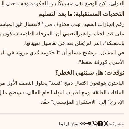
الدولي، لكن الوضع بقي متشابكًا بين الحكومة وقسد حتى التس
التحديات المستقبلية: ما بعد التسليم
رغم إنجازات التنفيذ، تبقى مخاوف من "الانفصال غير المباش
على قيد الحياة. واعتبر
النعيمي
أن "المرحلة القادمة ستكون مف
بالحسكة"، التي لم يُعلن بعد عن تفاصيل تعييناتها.
في المقابل، يرى
شيخ مسلم
أن "الحكومة تُبدي مرونة في الم
الأسرى كورقة ضغط".
توقعات: هل سينتهي الخطر؟
الملفات العالقة. ومع اقتراب انتهاء العام الحالي، سيتضح م
الإداري" إلى "الاستقرار المؤسسي" حقًا.
مشاركة:
نسخ الرابط