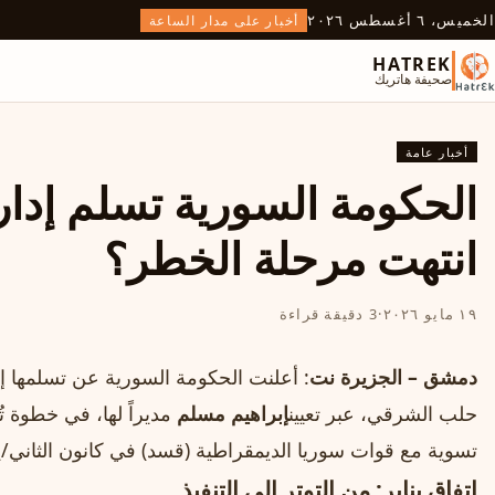
الخميس، ٦ أغسطس ٢٠٢٦
أخبار على مدار الساعة
HATREK
صحيفة هاتريك
أخبار عامة
الحكومة السورية تسلم إدار
انتهت مرحلة الخطر؟
١٩ مايو ٢٠٢٦
·
3 دقيقة قراءة
دمشق – الجزيرة نت
: أعلنت الحكومة السورية عن تسلمها إ
حلب الشرقي، عبر تعيين
إبراهيم مسلم
مديراً لها، في خطوة ت
تسوية مع قوات سوريا الديمقراطية (قسد) في كانون الثاني/ين
اتفاق يناير: من التوتر إلى التنفيذ