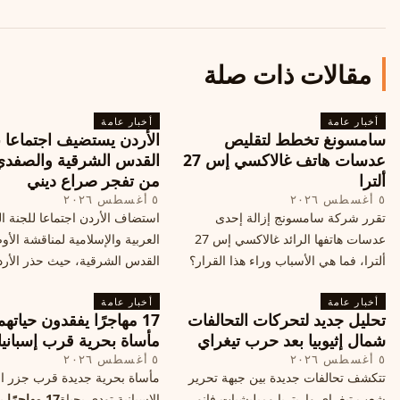
مقالات ذات صلة
أخبار عامة
أخبار عامة
سامسونغ تخطط لتقليص
الأردن يستضيف اجتماعا 
عدسات هاتف غالاكسي إس 27
القدس الشرقية والصفدي
ألترا
من تفجر صراع ديني
٥ أغسطس ٢٠٢٦
٥ أغسطس ٢٠٢٦
تقرر شركة سامسونج إزالة إحدى
استضاف الأردن اجتماعا للجنة ال
عدسات هاتفها الرائد غالاكسي إس 27
العربية والإسلامية لمناقشة الأ
ألترا، فما هي الأسباب وراء هذا القرار؟
القدس الشرقية، حيث حذر الأر
وكيف سيتأثر الأداء الفوتوغرافي لهاتف
خطر تفجر صراع ديني، ودعت 
أخبار عامة
الأندرويد الأغلى في السوق؟
أخبار عامة
الدول إلى الامتناع عن نقل سفارا
تحليل جديد لتحركات التحالفات
17 مهاجرًا يفقدون حياته
القدس، ما يزيد التوتر في المنط
شمال إثيوبيا بعد حرب تيغراي
مأساة بحرية قرب إسبانيا
٥ أغسطس ٢٠٢٦
٥ أغسطس ٢٠٢٦
تتكشف تحالفات جديدة بين جبهة تحرير
مأساة بحرية جديدة قرب جزر الب
شعب تيغراي وإريتريا وميليشيات فانو
الإسبانية تودي بحياة
17 مهاجرًا
بع