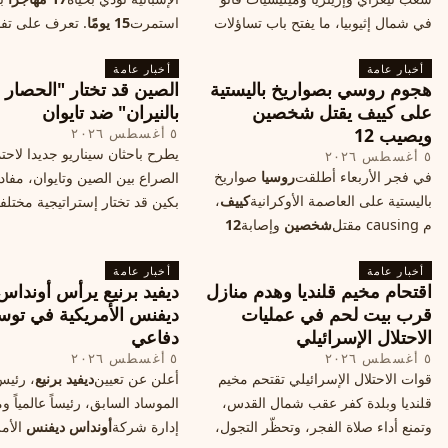
في شمال إثيوبيا، ما يفتح باب تساؤلات
استمرت
15 يومًا
. تعرف على تف
حول مستقبل الصراع وإعادة رسم
الحادث وخطوات الإنقاذ.
أخبار عامة
الخريطة السياسية.
أخبار عامة
هجوم روسي بصواريخ باليستية
الصين قد تختار "الحصار
على كييف يقتل شخصين
بالنيران" ضد تايوان
ويصيب 12
٥ أغسطس ٢٠٢٦
يطرح باحثان سيناريو جديدا لاحت
٥ أغسطس ٢٠٢٦
في فجر الأربعاء أطلقت
روسيا
صواريخ
الصراع بين الصين وتايوان، مفاد
باليستية على العاصمة الأوكرانية
كييف
،
بكين قد تختار إستراتيجية مختلف
م causing مقتل
شخصين
وإصابة
12
على استهداف الموانئ التايواني
آخرين، وسط تصعيد عسكري يهدد الأمن
صاروخية دقيقة، فيما يسميه الكا
أخبار عامة
المدني. تفاصيل الهجوم وتداعياته.
أخبار عامة
"الحصار بالنيران
اقتحام مخيم قلنديا وهدم منازل
ديفيد برنيع يرأس أونداس
قرب بيت لحم في عمليات
ديفنس الأمريكية في توس
الاحتلال الإسرائيلي
دفاعي
٥ أغسطس ٢٠٢٦
٥ أغسطس ٢٠٢٦
قوات الاحتلال الإسرائيلي تقتحم مخيم
أعلن عن تعيين
ديفيد برنيع
، رئي
قلنديا وبلدة كفر عقب شمال القدس،
الموساد السابق، رئيساً عالمياً
وتمنع أداء صلاة الفجر، وتحظّر التجول،
إدارة شركة
أونداس ديفنس
الأمر