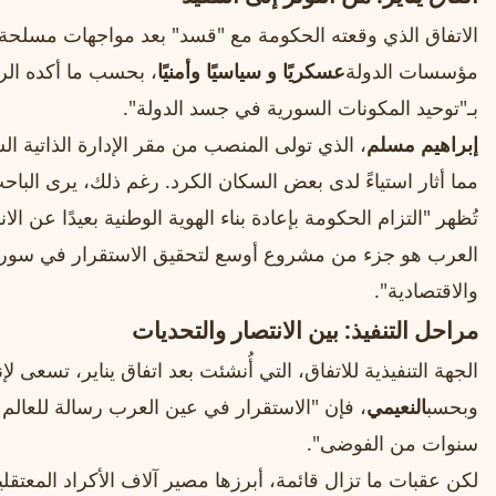
الاتفاق الذي وقعته الحكومة مع "قسد" بعد مواجهات مسلحة
مؤسسات الدولة
عسكريًا و سياسيًا وأمنيًا
، بحسب ما أكده الر
بـ"توحيد المكونات السورية في جسد الدولة".
إبراهيم مسلم
، الذي تولى المنصب من مقر الإدارة الذاتية ا
مما أثار استياءً لدى بعض السكان الكرد. رغم ذلك، يرى الباح
تُظهر "التزام الحكومة بإعادة بناء الهوية الوطنية بعيدًا عن ا
العرب هو جزء من مشروع أوسع لتحقيق الاستقرار في سوريا، ن
والاقتصادية".
مراحل التنفيذ: بين الانتصار والتحديات
الجهة التنفيذية للاتفاق، التي أُنشئت بعد اتفاق يناير، تسعى لإ
وبحسب
النعيمي
، فإن "الاستقرار في عين العرب رسالة للعالم
سنوات من الفوضى".
لكن عقبات ما تزال قائمة، أبرزها مصير آلاف الأكراد المعتقل