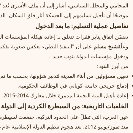
المحامي والمحلل السياسي، أشار إلى أن ملف الأسرى يُعد "الم
موضحًا أن تأجيل تسليمهم إلى الحسكة أثار قلق السكان، الذي
تفاصيل عملية التسليم: ما بعد الدخول
تضمّن اتفاق يناير فقرات تتعلق بـ"إعادة هيكلة المؤسسات الخد
وعلّق
شيخ مسلم
على أن "التنفيذ البطيء يعكس صعوبة تفكيك 
ودخول مؤسسات الدولة بثوب جديد".
من أبرز البنود:
تعيين مسؤولين من أبناء المدينة لتدبير شؤونها، بحسب ما تم ا
إدماج خريجي جامعة كوباني في الوظائف الحكومية.
إعادة تأهيل البنية التحتية المدمرة خلال معارك 2014-2015.
الخلفيات التاريخية: من السيطرة الكردية إلى الدولة
عين العرب، التي تطلّ على الحدود التركية، خضعت لسيطرة