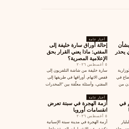
أخبار عامة
بشأن
إحالة أوراق سارة خليفة إلى
 يحذر
المفتي: ماذا يعني القرار بحق
الإعلامية المصرية؟
٥ أغسطس ٢٠٢٦
وزارية
سارة خليفة من شاشة التلفزيون إلى
وضاع في
قفص الاتهام. أوراقها في طريقها إلى
دن من
المفتي، وأسئلة معلّقة بين “المخدرات
فلسطين
الكبرى” وشبح الإعدام.
تها إلى
أخبار عامة
م في
أزمة الهجرة في سبتة تعرض
قة
انقسامات أوروبا
٥ أغسطس ٢٠٢٦
ليار
أزمة الهجرة في مدينة سبتة الإسبانية
د رحلة
تكشف عن الانقسامات العميقة داخل