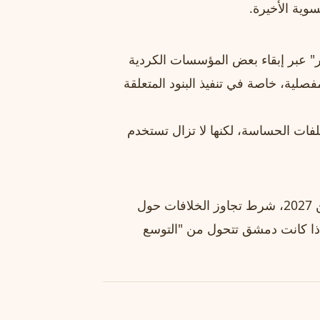
وية الأخيرة.
ر" عبر إبقاء بعض المؤسسات الكردية
صلية، خاصة في تنفيذ البنود المتعلقة
لفات الحساسة، لكنها لا تزال تستخدم
الباحثون يتوقعون اكتمال دمج "قسد" بحلول النصف الأول من 2027، شرط تجاوز الخلافات حول
ا إذا كانت دمشق تتحول من "التوسع