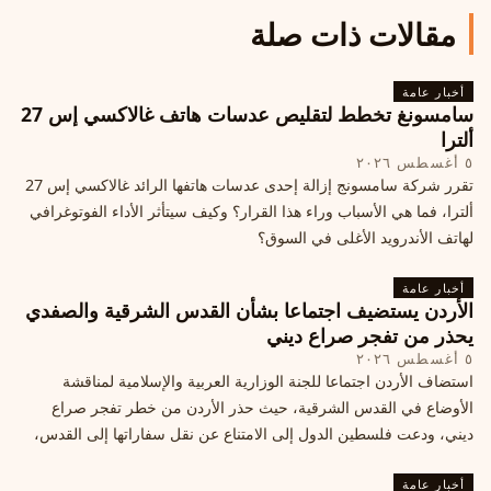
مقالات ذات صلة
أخبار عامة
سامسونغ تخطط لتقليص عدسات هاتف غالاكسي إس 27
ألترا
٥ أغسطس ٢٠٢٦
تقرر شركة سامسونج إزالة إحدى عدسات هاتفها الرائد غالاكسي إس 27
ألترا، فما هي الأسباب وراء هذا القرار؟ وكيف سيتأثر الأداء الفوتوغرافي
لهاتف الأندرويد الأغلى في السوق؟
أخبار عامة
الأردن يستضيف اجتماعا بشأن القدس الشرقية والصفدي
يحذر من تفجر صراع ديني
٥ أغسطس ٢٠٢٦
استضاف الأردن اجتماعا للجنة الوزارية العربية والإسلامية لمناقشة
الأوضاع في القدس الشرقية، حيث حذر الأردن من خطر تفجر صراع
ديني، ودعت فلسطين الدول إلى الامتناع عن نقل سفاراتها إلى القدس،
ما يزيد التوتر في المنطقة
أخبار عامة