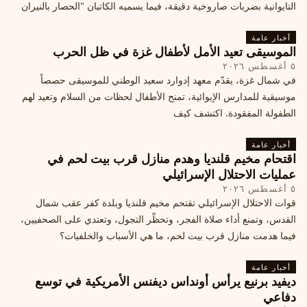
التايوانية بضربات صاروخية دقيقة، فيما يسميه الكاتبان "الحصار بالنيران
أخبار عامة
الموسيقى تعيد الأمل لأطفال غزة في ظل الحرب
٥ أغسطس ٢٠٢٦
في شمال غزة، يقدّم معهد إدوارد سعيد الوطني للموسيقى حصصاً
موسيقية للمدارس الإيوائية، تمنح الأطفال لحظات من السلام وتعيد لهم
الطفولة المفقودة. اكتشف كيف
أخبار عامة
اقتحام مخيم قلنديا وهدم منازل قرب بيت لحم في
عمليات الاحتلال الإسرائيلي
٥ أغسطس ٢٠٢٦
قوات الاحتلال الإسرائيلي تقتحم مخيم قلنديا وبلدة كفر عقب شمال
القدس، وتمنع أداء صلاة الفجر، وتحظّر التجول، وتعتدي على الصحفيين،
فيما هدمت منازل قرب بيت لحم، ما هي الأسباب والخلفيات؟
أخبار عامة
ديفيد برنيع يرأس أونداس ديفنس الأمريكية في توسع
دفاعي