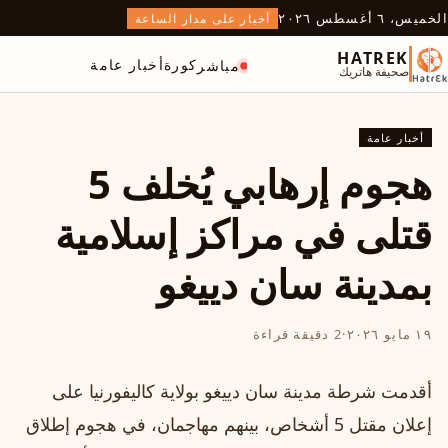
الخميس، ٦ أغسطس ٢٠٢٦
أخبار على مدار الساعة
HATREK
كورة
أخبار عامة
مباشر
صحيفة هاتريك
أخبار عامة
هجوم إرهابي يُخلف 5
قتلى في مراكز إسلامية
بمدينة سان دييغو
١٩ مايو ٢٠٢٦
·
2 دقيقة قراءة
أقدمت شرطة مدينة سان دييغو بولاية كاليفورنيا على
إعلان مقتل 5 أشخاص، بينهم مهاجمان، في هجوم إطلاق