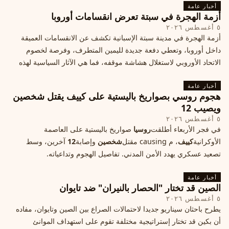
أخبار عامة
أزمة الهجرة في سبتة تعرض انقسامات أوروبا
٥ أغسطس ٢٠٢٦
أزمة الهجرة في مدينة سبتة الإسبانية تكشف عن الانقسامات العميقة
داخل أوروبا، وتعطي دفعة جديدة لليمين المتطرف، وفرصة لخصوم
الاتحاد الأوروبي لاستغلال هشاشة موقفه، فما هي الآثار السياسية لهذه
الأزمة؟
أخبار عامة
هجوم روسي بصواريخ باليستية على كييف يقتل شخصين
ويصيب 12
٥ أغسطس ٢٠٢٦
في فجر الأربعاء أطلقت
روسيا
صواريخ باليستية على العاصمة
الأوكرانية
كييف
، م causing مقتل
شخصين
وإصابة
12
آخرين، وسط
تصعيد عسكري يهدد الأمن المدني. تفاصيل الهجوم وتداعياته.
أخبار عامة
الصين قد تختار "الحصار بالنيران" ضد تايوان
٥ أغسطس ٢٠٢٦
يطرح باحثان سيناريو جديدا لاحتمالات الصراع بين الصين وتايوان، مفاده
أن بكين قد تختار إستراتيجية مختلفة تقوم على استهداف الموانئ