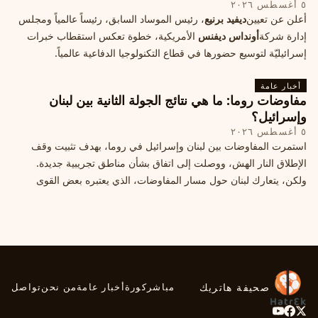
٥ أغسطس ٢٠٢٦
أعلن عن تعيين
ديفيد برنيع
، رئيس الموساد السابق، رئيساً عالمياً ومجلس
إدارة شركة
أونداس ديفنس
الأمريكية، خطوة تعكس استقطاب خبرات
إسرائيليّة لتوسيع حضورها في قطاع التكنولوجيا الدفاعية عالمياً.
أخبار عامة
مفاوضات روما: ما هي نتائج الجولة الثانية بين لبنان
وإسرائيل؟
٥ أغسطس ٢٠٢٦
استمرت المفاوضات بين لبنان وإسرائيل في روما، بهدف تثبيت وقف
الإطلاق النار الهش، ووصلت إلى اتفاق بشأن مناطق تجريبية جديدة.
ولكن، يتعارك لبنان حول مسار المفاوضات، الذي يعتبره بعض القوى
السياسية مدخلا لمعالجة الملفات العالقة، فيما يرى otros أنها تنازلات
ميدانية.
صحيفة هاتريك
مباشر
كورة
أخبار عامة
من نحن
تواصل