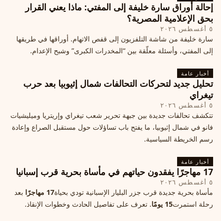
إحالة أوراق سارة خليفة إلى المفتي: ماذا يعني القرار
بحق الإعلامية المصرية؟
٥ أغسطس ٢٠٢٦
سارة خليفة من شاشة التلفزيون إلى قفص الاتهام. أوراقها في طريقها
إلى المفتي، وأسئلة معلّقة بين “المخدرات الكبرى” وشبح الإعدام.
أخبار عامة
تحليل جديد لتحركات التحالفات شمال إثيوبيا بعد حرب
تيغراي
٥ أغسطس ٢٠٢٦
تتكشف تحالفات جديدة بين جبهة تحرير شعب تيغراي وإريتريا وميليشيات
فانو في شمال إثيوبيا، ما يفتح باب تساؤلات حول مستقبل الصراع وإعادة
رسم الخريطة السياسية.
أخبار عامة
17 مهاجرًا يفقدون حياتهم في مأساة بحرية قرب إسبانيا
٥ أغسطس ٢٠٢٦
مأساة بحرية جديدة قرب جزر البليار الإسبانية تودي بحياة
17 مهاجرًا
بعد
رحلة استمرت
15 يومًا
. تعرف على تفاصيل الحادث وخطوات الإنقاذ.