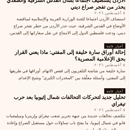
الأردن يستضيف اجتماعا بشأن القدس الشرقية والصفدي
يحذر من تفجر صراع ديني
٥ أغسطس ٢٠٢٦
استضاف الأردن اجتماعا للجنة الوزارية العربية والإسلامية لمناقشة
الأوضاع في القدس الشرقية، حيث حذر الأردن من خطر تفجر صراع
ديني، ودعت فلسطين الدول إلى الامتناع عن نقل سفاراتها إلى القدس،
ما يزيد التوتر في المنطقة
أخبار عامة
إحالة أوراق سارة خليفة إلى المفتي: ماذا يعني القرار
بحق الإعلامية المصرية؟
٥ أغسطس ٢٠٢٦
سارة خليفة من شاشة التلفزيون إلى قفص الاتهام. أوراقها في طريقها
إلى المفتي، وأسئلة معلّقة بين “المخدرات الكبرى” وشبح الإعدام.
أخبار عامة
تحليل جديد لتحركات التحالفات شمال إثيوبيا بعد حرب
تيغراي
٥ أغسطس ٢٠٢٦
تتكشف تحالفات جديدة بين جبهة تحرير شعب تيغراي وإريتريا وميليشيات
فانو في شمال إثيوبيا، ما يفتح باب تساؤلات حول مستقبل الصراع وإعادة
رسم الخريطة السياسية.