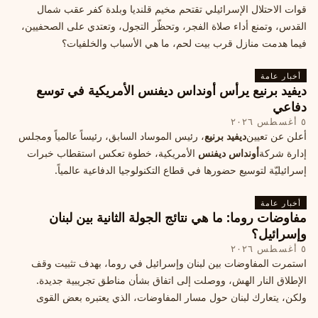
قوات الاحتلال الإسرائيلي تقتحم مخيم قلنديا وبلدة كفر عقب شمال
القدس، وتمنع أداء صلاة الفجر، وتحظّر التجول، وتعتدي على الصحفيين،
فيما هدمت منازل قرب بيت لحم، ما هي الأسباب والخلفيات؟
أخبار عامة
ديفيد برنيع يرأس أونداس ديفنس الأمريكية في توسع
دفاعي
٥ أغسطس ٢٠٢٦
أعلن عن تعيين
ديفيد برنيع
، رئيس الموساد السابق، رئيساً عالمياً ومجلس
إدارة شركة
أونداس ديفنس
الأمريكية، خطوة تعكس استقطاب خبرات
إسرائيليّة لتوسيع حضورها في قطاع التكنولوجيا الدفاعية عالمياً.
أخبار عامة
مفاوضات روما: ما هي نتائج الجولة الثانية بين لبنان
وإسرائيل؟
٥ أغسطس ٢٠٢٦
استمرت المفاوضات بين لبنان وإسرائيل في روما، بهدف تثبيت وقف
الإطلاق النار الهش، ووصلت إلى اتفاق بشأن مناطق تجريبية جديدة.
ولكن، يتعارك لبنان حول مسار المفاوضات، الذي يعتبره بعض القوى
السياسية مدخلا لمعالجة الملفات العالقة، فيما يرى otros أنها تنازلات