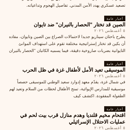
تصعيد عسكري يهدد الأمن المدني. تفاصيل الهجوم وتداعياته.
أخبار عامة
الصين قد تختار "الحصار بالنيران" ضد تايوان
٥ أغسطس ٢٠٢٦
يطرح باحثان سيناريو جديدا لاحتمالات الصراع بين الصين وتايوان، مفاده
أن بكين قد تختار إستراتيجية مختلفة تقوم على استهداف الموانئ
التايوانية بضربات صاروخية دقيقة، فيما يسميه الكاتبان "الحصار بالنيران
أخبار عامة
الموسيقى تعيد الأمل لأطفال غزة في ظل الحرب
٥ أغسطس ٢٠٢٦
في شمال غزة، يقدّم معهد إدوارد سعيد الوطني للموسيقى حصصاً
موسيقية للمدارس الإيوائية، تمنح الأطفال لحظات من السلام وتعيد لهم
الطفولة المفقودة. اكتشف كيف
أخبار عامة
اقتحام مخيم قلنديا وهدم منازل قرب بيت لحم في
عمليات الاحتلال الإسرائيلي
٥ أغسطس ٢٠٢٦