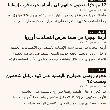
17 مهاجرًا يفقدون حياتهم في مأساة بحرية قرب إسبانيا
٥ أغسطس ٢٠٢٦
مأساة بحرية جديدة قرب جزر البليار الإسبانية تودي بحياة
17 مهاجرًا
بعد
رحلة استمرت
15 يومًا
. تعرف على تفاصيل الحادث وخطوات الإنقاذ.
أخبار عامة
أزمة الهجرة في سبتة تعرض انقسامات أوروبا
٥ أغسطس ٢٠٢٦
أزمة الهجرة في مدينة سبتة الإسبانية تكشف عن الانقسامات العميقة
داخل أوروبا، وتعطي دفعة جديدة لليمين المتطرف، وفرصة لخصوم
الاتحاد الأوروبي لاستغلال هشاشة موقفه، فما هي الآثار السياسية لهذه
الأزمة؟
أخبار عامة
هجوم روسي بصواريخ باليستية على كييف يقتل شخصين
ويصيب 12
٥ أغسطس ٢٠٢٦
في فجر الأربعاء أطلقت
روسيا
صواريخ باليستية على العاصمة
الأوكرانية
كييف
، م causing مقتل
شخصين
وإصابة
12
آخرين، وسط
تصعيد عسكري يهدد الأمن المدني. تفاصيل الهجوم وتداعياته.