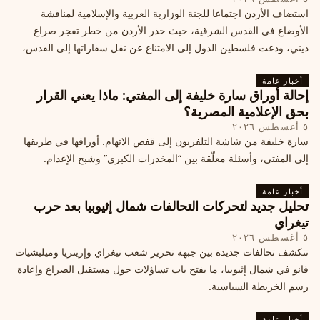
استضاف الأردن اجتماعا للجنة الوزارية العربية والإسلامية لمناقشة
الأوضاع في القدس الشرقية، حيث حذر الأردن من خطر تفجر صراع
ديني، ودعت فلسطين الدول إلى الامتناع عن نقل سفاراتها إلى القدس،
ما يزيد التوتر في المنطقة
أخبار عامة
إحالة أوراق سارة خليفة إلى المفتي: ماذا يعني القرار
بحق الإعلامية المصرية؟
٥ أغسطس ٢٠٢٦
سارة خليفة من شاشة التلفزيون إلى قفص الاتهام. أوراقها في طريقها
إلى المفتي، وأسئلة معلّقة بين “المخدرات الكبرى” وشبح الإعدام.
أخبار عامة
تحليل جديد لتحركات التحالفات شمال إثيوبيا بعد حرب
تيغراي
٥ أغسطس ٢٠٢٦
تتكشف تحالفات جديدة بين جبهة تحرير شعب تيغراي وإريتريا وميليشيات
فانو في شمال إثيوبيا، ما يفتح باب تساؤلات حول مستقبل الصراع وإعادة
رسم الخريطة السياسية.
أخبار عامة