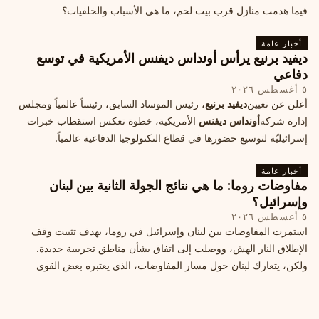
فيما هدمت منازل قرب بيت لحم، ما هي الأسباب والخلفيات؟
أخبار عامة
ديفيد برنيع يرأس أونداس ديفنس الأمريكية في توسع
دفاعي
٥ أغسطس ٢٠٢٦
أعلن عن تعيين
ديفيد برنيع
، رئيس الموساد السابق، رئيساً عالمياً ومجلس
إدارة شركة
أونداس ديفنس
الأمريكية، خطوة تعكس استقطاب خبرات
إسرائيليّة لتوسيع حضورها في قطاع التكنولوجيا الدفاعية عالمياً.
أخبار عامة
مفاوضات روما: ما هي نتائج الجولة الثانية بين لبنان
وإسرائيل؟
٥ أغسطس ٢٠٢٦
استمرت المفاوضات بين لبنان وإسرائيل في روما، بهدف تثبيت وقف
الإطلاق النار الهش، ووصلت إلى اتفاق بشأن مناطق تجريبية جديدة.
ولكن، يتعارك لبنان حول مسار المفاوضات، الذي يعتبره بعض القوى
السياسية مدخلا لمعالجة الملفات العالقة، فيما يرى otros أنها تنازلات
ميدانية.