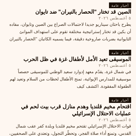
أخبار عامة
الصين قد تختار "الحصار بالنيران" ضد تايوان
٥ أغسطس ٢٠٢٦
يطرح باحثان سيناريو جديدا لاحتمالات الصراع بين الصين وتايوان، مفاده
أن بكين قد تختار إستراتيجية مختلفة تقوم على استهداف الموانئ
التايوانية بضربات صاروخية دقيقة، فيما يسميه الكاتبان "الحصار بالنيران
أخبار عامة
الموسيقى تعيد الأمل لأطفال غزة في ظل الحرب
٥ أغسطس ٢٠٢٦
في شمال غزة، يقدّم معهد إدوارد سعيد الوطني للموسيقى حصصاً
موسيقية للمدارس الإيوائية، تمنح الأطفال لحظات من السلام وتعيد لهم
الطفولة المفقودة. اكتشف كيف
أخبار عامة
اقتحام مخيم قلنديا وهدم منازل قرب بيت لحم في
عمليات الاحتلال الإسرائيلي
٥ أغسطس ٢٠٢٦
قوات الاحتلال الإسرائيلي تقتحم مخيم قلنديا وبلدة كفر عقب شمال
القدس، وتمنع أداء صلاة الفجر، وتحظّر التجول، وتعتدي على الصحفيين،