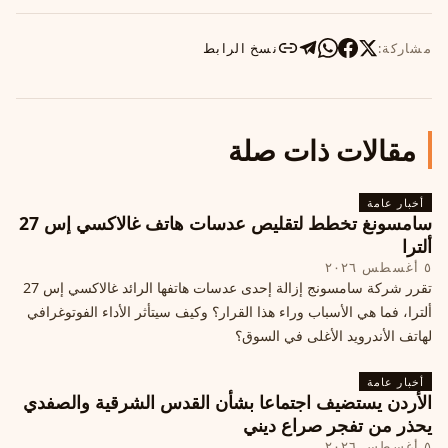
مشاركة:
نسخ الرابط
مقالات ذات صلة
أخبار عامة
سامسونغ تخطط لتقليص عدسات هاتف غالاكسي إس 27
ألترا
٥ أغسطس ٢٠٢٦
تقرر شركة سامسونج إزالة إحدى عدسات هاتفها الرائد غالاكسي إس 27
ألترا، فما هي الأسباب وراء هذا القرار؟ وكيف سيتأثر الأداء الفوتوغرافي
لهاتف الأندرويد الأغلى في السوق؟
أخبار عامة
الأردن يستضيف اجتماعا بشأن القدس الشرقية والصفدي
يحذر من تفجر صراع ديني
٥ أغسطس ٢٠٢٦