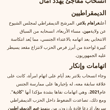
انسحاب مفاجئ يهدد آمال
الديمقراطيين
أعلن
غراهام بلاتنر
، المرشح الديمقراطي لمجلس الشيوخ
عن ولاية
مين
، مساء الأربعاء، انسحابه من السباق
الانتخابي بعد اتهامه بالاعتداء الجنسي، مما يُعد انتكاسة
كبيرة لواحدة من أبرز فرص الحزب لانتزاع مقعد يسيطر
عليه الجمهوريون.
اتهامات وإنكار
وجاء انسحاب بلاتنر بعد أيام على اتهام امرأة، كانت على
علاقة سابقة معه، له بإجبارها على ممارسة الجنس
عام
2021
، وهي اتهامات نفاها بشدة مؤكدا أنها "
كاذبة
".
ومع ذلك، تصاعدت الضغوط داخل الحزب الديمقراطي
سريعا، إذ دعا قادة بارزون، من بينهم
زعيم الديمقراطيين