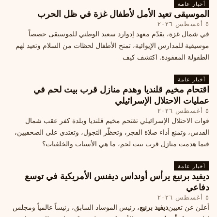
أخبار عامة
الموسيقى تعيد الأمل لأطفال غزة في ظل الحرب
٥ أغسطس ٢٠٢٦
في شمال غزة، يقدّم معهد إدوارد سعيد الوطني للموسيقى حصصاً
موسيقية للمدارس الإيوائية، تمنح الأطفال لحظات من السلام وتعيد لهم
الطفولة المفقودة. اكتشف كيف
أخبار عامة
اقتحام مخيم قلنديا وهدم منازل قرب بيت لحم في
عمليات الاحتلال الإسرائيلي
٥ أغسطس ٢٠٢٦
قوات الاحتلال الإسرائيلي تقتحم مخيم قلنديا وبلدة كفر عقب شمال
القدس، وتمنع أداء صلاة الفجر، وتحظّر التجول، وتعتدي على الصحفيين،
فيما هدمت منازل قرب بيت لحم، ما هي الأسباب والخلفيات؟
أخبار عامة
ديفيد برنيع يرأس أونداس ديفنس الأمريكية في توسع
دفاعي
٥ أغسطس ٢٠٢٦
أعلن عن تعيين
ديفيد برنيع
، رئيس الموساد السابق، رئيساً عالمياً ومجلس