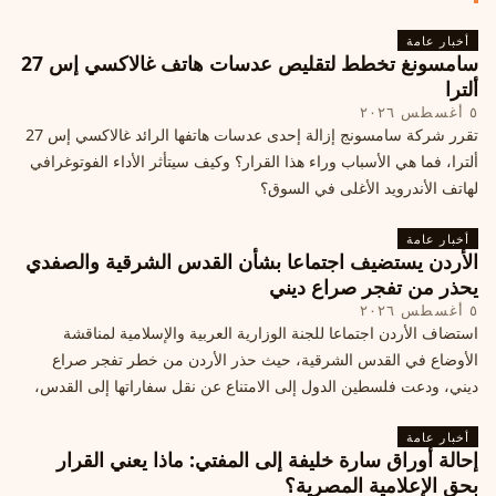
أخبار عامة
سامسونغ تخطط لتقليص عدسات هاتف غالاكسي إس 27
ألترا
٥ أغسطس ٢٠٢٦
تقرر شركة سامسونج إزالة إحدى عدسات هاتفها الرائد غالاكسي إس 27
ألترا، فما هي الأسباب وراء هذا القرار؟ وكيف سيتأثر الأداء الفوتوغرافي
لهاتف الأندرويد الأغلى في السوق؟
أخبار عامة
الأردن يستضيف اجتماعا بشأن القدس الشرقية والصفدي
يحذر من تفجر صراع ديني
٥ أغسطس ٢٠٢٦
استضاف الأردن اجتماعا للجنة الوزارية العربية والإسلامية لمناقشة
الأوضاع في القدس الشرقية، حيث حذر الأردن من خطر تفجر صراع
ديني، ودعت فلسطين الدول إلى الامتناع عن نقل سفاراتها إلى القدس،
ما يزيد التوتر في المنطقة
أخبار عامة
إحالة أوراق سارة خليفة إلى المفتي: ماذا يعني القرار
بحق الإعلامية المصرية؟