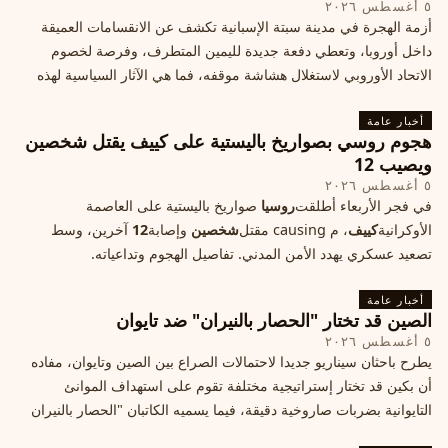
٥ أغسطس ٢٠٢٦
أزمة الهجرة في مدينة سبتة الإسبانية تكشف عن الانقسامات العميقة
داخل أوروبا، وتعطي دفعة جديدة لليمين المتطرف، وفرصة لخصوم
الاتحاد الأوروبي لاستغلال هشاشة موقفه، فما هي الآثار السياسية لهذه
الأزمة؟
أخبار عامة
هجوم روسي بصواريخ باليستية على كييف يقتل شخصين
ويصيب 12
٥ أغسطس ٢٠٢٦
في فجر الأربعاء أطلقت
روسيا
صواريخ باليستية على العاصمة
الأوكرانية
كييف
، م causing مقتل
شخصين
وإصابة
12
آخرين، وسط
تصعيد عسكري يهدد الأمن المدني. تفاصيل الهجوم وتداعياته.
أخبار عامة
الصين قد تختار "الحصار بالنيران" ضد تايوان
٥ أغسطس ٢٠٢٦
يطرح باحثان سيناريو جديدا لاحتمالات الصراع بين الصين وتايوان، مفاده
أن بكين قد تختار إستراتيجية مختلفة تقوم على استهداف الموانئ
التايوانية بضربات صاروخية دقيقة، فيما يسميه الكاتبان "الحصار بالنيران