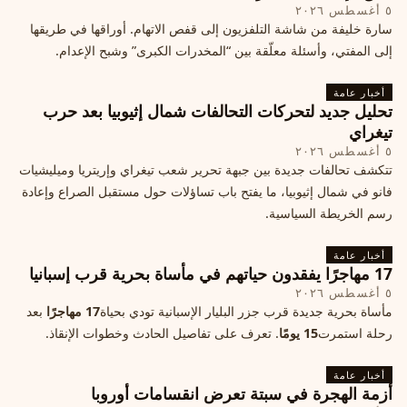
٥ أغسطس ٢٠٢٦
سارة خليفة من شاشة التلفزيون إلى قفص الاتهام. أوراقها في طريقها
إلى المفتي، وأسئلة معلّقة بين “المخدرات الكبرى” وشبح الإعدام.
أخبار عامة
تحليل جديد لتحركات التحالفات شمال إثيوبيا بعد حرب
تيغراي
٥ أغسطس ٢٠٢٦
تتكشف تحالفات جديدة بين جبهة تحرير شعب تيغراي وإريتريا وميليشيات
فانو في شمال إثيوبيا، ما يفتح باب تساؤلات حول مستقبل الصراع وإعادة
رسم الخريطة السياسية.
أخبار عامة
17 مهاجرًا يفقدون حياتهم في مأساة بحرية قرب إسبانيا
٥ أغسطس ٢٠٢٦
مأساة بحرية جديدة قرب جزر البليار الإسبانية تودي بحياة
17 مهاجرًا
بعد
رحلة استمرت
15 يومًا
. تعرف على تفاصيل الحادث وخطوات الإنقاذ.
أخبار عامة
أزمة الهجرة في سبتة تعرض انقسامات أوروبا