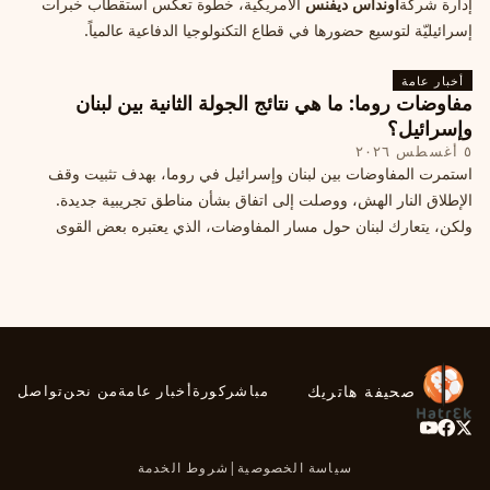
إدارة شركة
أونداس ديفنس
الأمريكية، خطوة تعكس استقطاب خبرات
إسرائيليّة لتوسيع حضورها في قطاع التكنولوجيا الدفاعية عالمياً.
أخبار عامة
مفاوضات روما: ما هي نتائج الجولة الثانية بين لبنان
وإسرائيل؟
٥ أغسطس ٢٠٢٦
استمرت المفاوضات بين لبنان وإسرائيل في روما، بهدف تثبيت وقف
الإطلاق النار الهش، ووصلت إلى اتفاق بشأن مناطق تجريبية جديدة.
ولكن، يتعارك لبنان حول مسار المفاوضات، الذي يعتبره بعض القوى
السياسية مدخلا لمعالجة الملفات العالقة، فيما يرى otros أنها تنازلات
ميدانية.
صحيفة هاتريك
مباشر
كورة
أخبار عامة
من نحن
تواصل
سياسة الخصوصية
|
شروط الخدمة