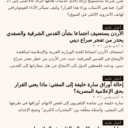
تقرر شركة سامسونج إزالة إحدى عدسات هاتفها الرائد غالاكسي إس 27
ألترا، فما هي الأسباب وراء هذا القرار؟ وكيف سيتأثر الأداء الفوتوغرافي
لهاتف الأندرويد الأغلى في السوق؟
أخبار عامة
الأردن يستضيف اجتماعا بشأن القدس الشرقية والصفدي
يحذر من تفجر صراع ديني
٥ أغسطس ٢٠٢٦
استضاف الأردن اجتماعا للجنة الوزارية العربية والإسلامية لمناقشة
الأوضاع في القدس الشرقية، حيث حذر الأردن من خطر تفجر صراع
ديني، ودعت فلسطين الدول إلى الامتناع عن نقل سفاراتها إلى القدس،
ما يزيد التوتر في المنطقة
أخبار عامة
إحالة أوراق سارة خليفة إلى المفتي: ماذا يعني القرار
بحق الإعلامية المصرية؟
٥ أغسطس ٢٠٢٦
سارة خليفة من شاشة التلفزيون إلى قفص الاتهام. أوراقها في طريقها
إلى المفتي، وأسئلة معلّقة بين “المخدرات الكبرى” وشبح الإعدام.
أخبار عامة