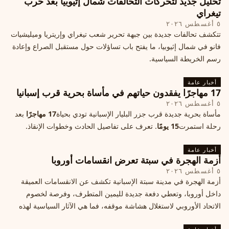
تحليل جديد لتحركات التحالفات شمال إثيوبيا بعد حرب
تيغراي
٥ أغسطس ٢٠٢٦
تتكشف تحالفات جديدة بين جبهة تحرير شعب تيغراي وإريتريا وميليشيات
فانو في شمال إثيوبيا، ما يفتح باب تساؤلات حول مستقبل الصراع وإعادة
رسم الخريطة السياسية.
أخبار عامة
17 مهاجرًا يفقدون حياتهم في مأساة بحرية قرب إسبانيا
٥ أغسطس ٢٠٢٦
مأساة بحرية جديدة قرب جزر البليار الإسبانية تودي بحياة
17 مهاجرًا
بعد
رحلة استمرت
15 يومًا
. تعرف على تفاصيل الحادث وخطوات الإنقاذ.
أخبار عامة
أزمة الهجرة في سبتة تعرض انقسامات أوروبا
٥ أغسطس ٢٠٢٦
أزمة الهجرة في مدينة سبتة الإسبانية تكشف عن الانقسامات العميقة
داخل أوروبا، وتعطي دفعة جديدة لليمين المتطرف، وفرصة لخصوم
الاتحاد الأوروبي لاستغلال هشاشة موقفه، فما هي الآثار السياسية لهذه
الأزمة؟