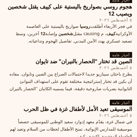
أخبار عامة
هجوم روسي بصواريخ باليستية على كييف يقتل شخصين
ويصيب 12
٥ أغسطس ٢٠٢٦
في فجر الأربعاء أطلقت
روسيا
صواريخ باليستية على العاصمة
الأوكرانية
كييف
، م causing مقتل
شخصين
وإصابة
12
آخرين، وسط
تصعيد عسكري يهدد الأمن المدني. تفاصيل الهجوم وتداعياته.
أخبار عامة
الصين قد تختار "الحصار بالنيران" ضد تايوان
٥ أغسطس ٢٠٢٦
يطرح باحثان سيناريو جديدا لاحتمالات الصراع بين الصين وتايوان، مفاده
أن بكين قد تختار إستراتيجية مختلفة تقوم على استهداف الموانئ
التايوانية بضربات صاروخية دقيقة، فيما يسميه الكاتبان "الحصار بالنيران
أخبار عامة
الموسيقى تعيد الأمل لأطفال غزة في ظل الحرب
٥ أغسطس ٢٠٢٦
في شمال غزة، يقدّم معهد إدوارد سعيد الوطني للموسيقى حصصاً
موسيقية للمدارس الإيوائية، تمنح الأطفال لحظات من السلام وتعيد لهم
الطفولة المفقودة. اكتشف كيف