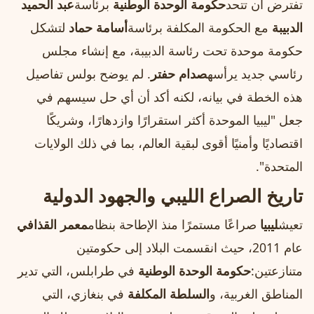
تفترض أن تتحد
حكومة الوحدة الوطنية
برئاسة
عبد الحميد
الدبيبة
مع الحكومة المكلفة برئاسة
أسامة حماد
لتشكل
حكومة موحدة تحت رئاسة الدبيبة، مع إنشاء مجلس
رئاسي جديد يرأسه
صدام حفتر
. لم يوضح بولس تفاصيل
هذه الخطة في بيانه، لكنه أكد أن أي حل سيسهم في
جعل "ليبيا الموحدة أكثر استقرارًا وازدهارًا، وشريكًا
اقتصاديًا وأمنيًا أقوى لبقية العالم، بما في ذلك الولايات
المتحدة".
تاريخ الصراع الليبي والجهود الدولية
تعيش
ليبيا
صراعًا مستمرًا منذ الإطاحة بنظام
معمر القذافي
عام 2011، حيث انقسمت البلاد إلى حكومتين
متنازعتين:
حكومة الوحدة الوطنية
في طرابلس، التي تدير
المناطق الغربية، و
السلطة المكلفة
في بنغازي، التي