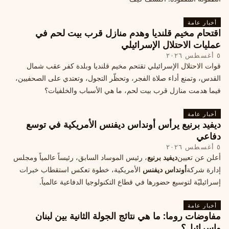
أخبار عامة
اقتحام مخيم قلنديا وهدم منازل قرب بيت لحم في
عمليات الاحتلال الإسرائيلي
٥ أغسطس ٢٠٢٦
قوات الاحتلال الإسرائيلي تقتحم مخيم قلنديا وبلدة كفر عقب شمال
القدس، وتمنع أداء صلاة الفجر، وتحظّر التجول، وتعتدي على الصحفيين،
فيما هدمت منازل قرب بيت لحم، ما هي الأسباب والخلفيات؟
أخبار عامة
ديفيد برنيع يرأس أونداس ديفنس الأمريكية في توسع
دفاعي
٥ أغسطس ٢٠٢٦
أعلن عن تعيين
ديفيد برنيع
، رئيس الموساد السابق، رئيساً عالمياً ومجلس
إدارة شركة
أونداس ديفنس
الأمريكية، خطوة تعكس استقطاب خبرات
إسرائيليّة لتوسيع حضورها في قطاع التكنولوجيا الدفاعية عالمياً.
أخبار عامة
مفاوضات روما: ما هي نتائج الجولة الثانية بين لبنان
وإسرائيل؟