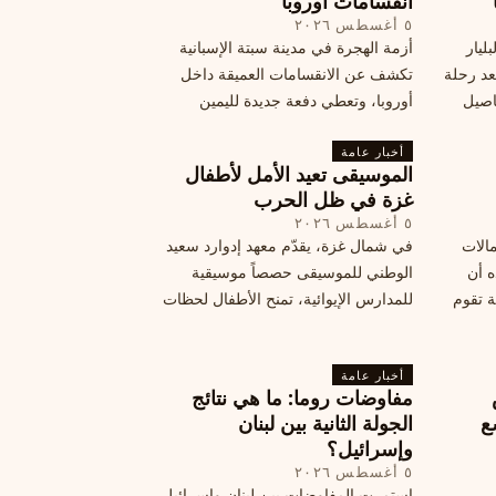
انقسامات أوروبا
٥ أغسطس ٢٠٢٦
ليار
أزمة الهجرة في مدينة سبتة الإسبانية
د رحلة
تكشف عن الانقسامات العميقة داخل
اصيل
أوروبا، وتعطي دفعة جديدة لليمين
المتطرف، وفرصة لخصوم الاتحاد
أخبار عامة
الأوروبي لاستغلال هشاشة موقفه، فما
الموسيقى تعيد الأمل لأطفال
هي الآثار السياسية لهذه الأزمة؟
غزة في ظل الحرب
٥ أغسطس ٢٠٢٦
مالات
في شمال غزة، يقدّم معهد إدوارد سعيد
ه أن
الوطني للموسيقى حصصاً موسيقية
ة تقوم
للمدارس الإيوائية، تمنح الأطفال لحظات
ة بضربات
من السلام وتعيد لهم الطفولة المفقودة.
تبان
اكتشف كيف
أخبار عامة
مفاوضات روما: ما هي نتائج
ع
الجولة الثانية بين لبنان
وإسرائيل؟
٥ أغسطس ٢٠٢٦
س
استمرت المفاوضات بين لبنان وإسرائيل