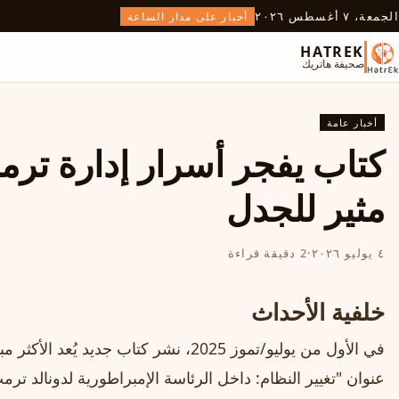
الجمعة، ٧ أغسطس ٢٠٢٦
أخبار على مدار الساعة
HATREK
صحيفة هاتريك
أخبار عامة
كتاب يفجر أسرار إدارة ترم
مثير للجدل
٤ يوليو ٢٠٢٦
·
2 دقيقة قراءة
خلفية الأحداث
في الأول من يوليو/تموز 2025، نشر كتاب جدي
عنوان "تغيير النظام: داخل الرئاسة الإمبراطورية لدونالد ترمب"