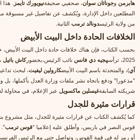
هابرمن
و
جوناثان سوان
، صحفيي صحيفة
نيويورك تايمز
. هذا 
من ولاية الرئيس
دونالد ترمب
الثانية.
الخلافات الحادة داخل البيت الأبيض
2025، ترأسه
جيه دي فانس
نائب الرئيس،بحضور
كاش باتيل
مد
آي
)، والمتحدثة باسم البيت الأبيض
كارولين ليفيت
، لبحث تداعيا
"مذعورا" ودفع باتجاه نشر ملفات وزارة العدل بأكملها، بل و
شريكته السابقة
غيسلين ماكسويل
عبر الإعلام، في محاولة لت
قرارات مثيرة للجدل
كما يُكشف الكتاب عن قرارات مثيرة للجدل، مثل مشروع
قوس النصر في باريس، وأطلق عليه إعلاميا "
قوس ترمب
". 
أو رمز له في قمة القوس، وتواصل حتى مع الرئيس الفرنس