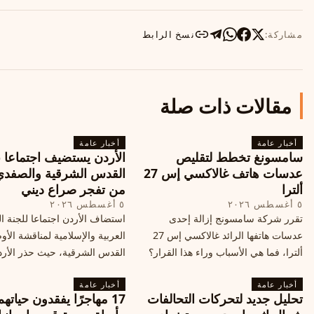
مشاركة:
نسخ الرابط
مقالات ذات صلة
أخبار عامة
أخبار عامة
سامسونغ تخطط لتقليص
الأردن يستضيف اجتماعا 
عدسات هاتف غالاكسي إس 27
القدس الشرقية والصفدي
ألترا
من تفجر صراع ديني
٥ أغسطس ٢٠٢٦
٥ أغسطس ٢٠٢٦
تقرر شركة سامسونج إزالة إحدى
استضاف الأردن اجتماعا للجنة ال
عدسات هاتفها الرائد غالاكسي إس 27
العربية والإسلامية لمناقشة الأ
ألترا، فما هي الأسباب وراء هذا القرار؟
القدس الشرقية، حيث حذر الأر
وكيف سيتأثر الأداء الفوتوغرافي لهاتف
خطر تفجر صراع ديني، ودعت 
أخبار عامة
الأندرويد الأغلى في السوق؟
أخبار عامة
الدول إلى الامتناع عن نقل سفارا
تحليل جديد لتحركات التحالفات
17 مهاجرًا يفقدون حياته
القدس، ما يزيد التوتر في المنط