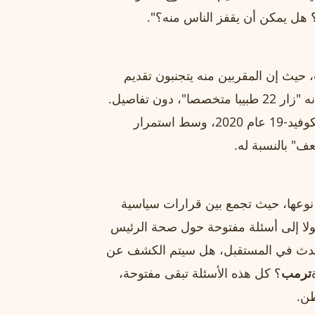
 هل يمكن أن يقفز الناس منه؟".
، حيث إن المقربين منه يتجنبون تقديم
معلومات دقيقة، وإن ما يُكشف لا يتجاوز عبارات عامة مثل أنه "زار 22 طبيبا متخصصا"، دون تفاصيل.
ويشير الكتاب إلى أن الغموض حول صحته ازداد منذ إصابته بكوفيد-19 عام 2020، وسط استمرار
عف" بالنسبة له.
ن نوعها، حيث تجمع بين قرارات سياسية
لا إلى أسئلة مفتوحة حول صحة الرئيس
يحدث في المستقبل، هل سيتم الكشف عن
ترمب
؟ كل هذه الأسئلة تبقى مفتوحة،
طن.