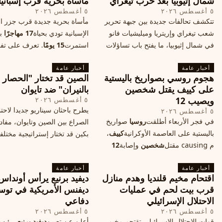
شمال إثيوبيا بعد حرب تيغراي
مأساة بحرية قرب إسبانيا
٥ أغسطس ٢٠٢٦
٥ أغسطس ٢٠٢٦
تتكشف تحالفات جديدة بين جبهة تحرير
مأساة بحرية جديدة قرب جزر الب
شعب تيغراي وإريتريا وميليشيات فانو
الإسبانية تودي بحياة
17 مهاجرًا
بع
في شمال إثيوبيا، ما يفتح باب تساؤلات
استمرت
15 يومًا
. تعرف على تف
حول مستقبل الصراع وإعادة رسم
الحادث وخطوات الإنقاذ.
أخبار عامة
الخريطة السياسية.
أخبار عامة
هجوم روسي بصواريخ باليستية
الصين قد تختار "الحصار
على كييف يقتل شخصين
بالنيران" ضد تايوان
ويصيب 12
٥ أغسطس ٢٠٢٦
يطرح باحثان سيناريو جديدا لاحت
٥ أغسطس ٢٠٢٦
في فجر الأربعاء أطلقت
روسيا
صواريخ
الصراع بين الصين وتايوان، مفاد
باليستية على العاصمة الأوكرانية
كييف
،
بكين قد تختار إستراتيجية مختلف
م causing مقتل
شخصين
وإصابة
12
على استهداف الموانئ التايواني
آخرين، وسط تصعيد عسكري يهدد الأمن
صاروخية دقيقة، فيما يسميه الكا
أخبار عامة
المدني. تفاصيل الهجوم وتداعياته.
أخبار عامة
"الحصار بالنيران
اقتحام مخيم قلنديا وهدم منازل
ديفيد برنيع يرأس أونداس
قرب بيت لحم في عمليات
ديفنس الأمريكية في توس
الاحتلال الإسرائيلي
دفاعي
٥ أغسطس ٢٠٢٦
٥ أغسطس ٢٠٢٦
قوات الاحتلال الإسرائيلي تقتحم مخيم
أعلن عن تعيين
ديفيد برنيع
، رئي