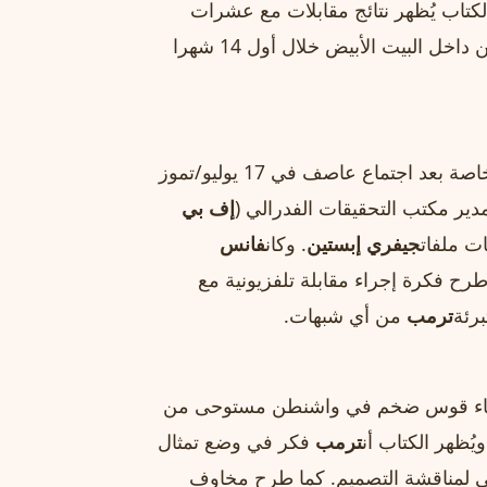
الكتاب يُظهر نتائج مقابلات مع عشرات
المطلعين داخل الإدارة، ويُكشف عن تفاصيل غير مسبوقة من داخل البيت الأبيض خلال أول 14 شهرا
بحسب الكتاب، فإن هناك خلافات حادة داخل البيت الأبيض، خاصة بعد اجتماع عاصف في 17 يوليو/تموز
ير مكتب التحقيقات الفدرالي (
إف بي
ت ملفات
جيفري إبستين
. وكان
فانس
طرح فكرة إجراء مقابلة تلفزيونية مع
برئة
ترمب
من أي شبهات.
 بناء قوس ضخم في واشنطن مستوحى من
ويُظهر الكتاب أن
ترمب
فكر في وضع تمثال
ي لمناقشة التصميم. كما طرح مخاوف