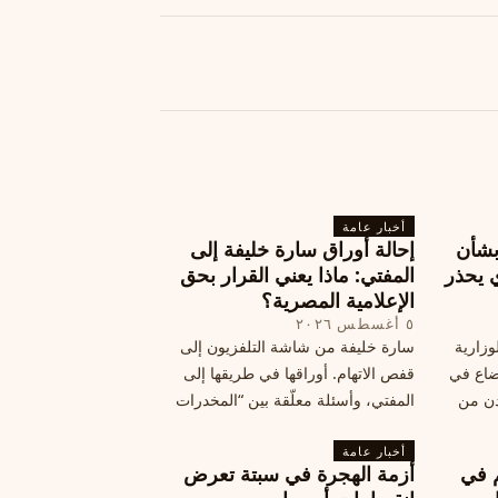
أخبار عامة
بشأن
إحالة أوراق سارة خليفة إلى
 يحذر
المفتي: ماذا يعني القرار بحق
الإعلامية المصرية؟
٥ أغسطس ٢٠٢٦
وزارية
سارة خليفة من شاشة التلفزيون إلى
وضاع في
قفص الاتهام. أوراقها في طريقها إلى
دن من
المفتي، وأسئلة معلّقة بين “المخدرات
فلسطين
الكبرى” وشبح الإعدام.
تها إلى
أخبار عامة
م في
أزمة الهجرة في سبتة تعرض
قة