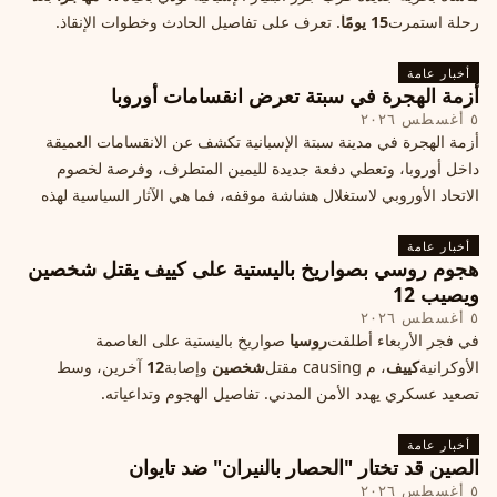
رحلة استمرت
15 يومًا
. تعرف على تفاصيل الحادث وخطوات الإنقاذ.
أخبار عامة
أزمة الهجرة في سبتة تعرض انقسامات أوروبا
٥ أغسطس ٢٠٢٦
أزمة الهجرة في مدينة سبتة الإسبانية تكشف عن الانقسامات العميقة
داخل أوروبا، وتعطي دفعة جديدة لليمين المتطرف، وفرصة لخصوم
الاتحاد الأوروبي لاستغلال هشاشة موقفه، فما هي الآثار السياسية لهذه
الأزمة؟
أخبار عامة
هجوم روسي بصواريخ باليستية على كييف يقتل شخصين
ويصيب 12
٥ أغسطس ٢٠٢٦
في فجر الأربعاء أطلقت
روسيا
صواريخ باليستية على العاصمة
الأوكرانية
كييف
، م causing مقتل
شخصين
وإصابة
12
آخرين، وسط
تصعيد عسكري يهدد الأمن المدني. تفاصيل الهجوم وتداعياته.
أخبار عامة
الصين قد تختار "الحصار بالنيران" ضد تايوان
٥ أغسطس ٢٠٢٦