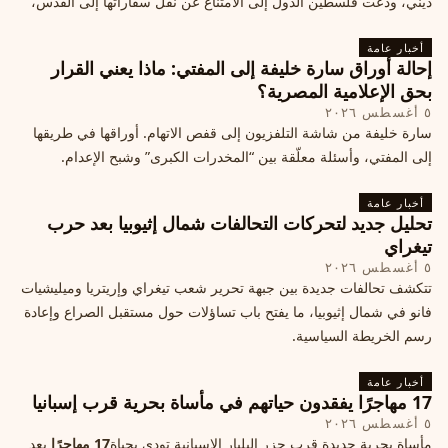
ديني، ودعت فلسطين الدول إلى الامتناع عن نقل سفاراتها إلى القدس،
ما يزيد التوتر في المنطقة
أخبار عامة
إحالة أوراق سارة خليفة إلى المفتي: ماذا يعني القرار
بحق الإعلامية المصرية؟
٥ أغسطس ٢٠٢٦
سارة خليفة من شاشة التلفزيون إلى قفص الاتهام. أوراقها في طريقها
إلى المفتي، وأسئلة معلّقة بين “المخدرات الكبرى” وشبح الإعدام.
أخبار عامة
تحليل جديد لتحركات التحالفات شمال إثيوبيا بعد حرب
تيغراي
٥ أغسطس ٢٠٢٦
تتكشف تحالفات جديدة بين جبهة تحرير شعب تيغراي وإريتريا وميليشيات
فانو في شمال إثيوبيا، ما يفتح باب تساؤلات حول مستقبل الصراع وإعادة
رسم الخريطة السياسية.
أخبار عامة
17 مهاجرًا يفقدون حياتهم في مأساة بحرية قرب إسبانيا
٥ أغسطس ٢٠٢٦
مأساة بحرية جديدة قرب جزر البليار الإسبانية تودي بحياة
17 مهاجرًا
بعد