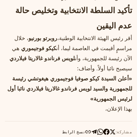
تأكيد السلطة الانتخابية وتخليص حالة
عدم اليقين
أقر رئيس الهيئة الانتخابية الوطنية،
روبرتو بورنيو
، خلال
مراسمٍ أقيمت في العاصمة ليما، أن
كيكو فوجيموري
هي
الآن رئيسة للجمهورية، وأن
لويس فرناندو غالاريتا فيلاردي
سيصبح نائبا أولاً. وأضاف:
«أعلن السيدة كيكو صوفيا فوجيموري هيغوتشي رئيسة
للجمهورية والسيد لويس فرناندو غالاريتا فيلاردي نائبا أول
لرئيس الجمهورية»
بهذا الإعلان،
مشاركة:
نسخ الرابط