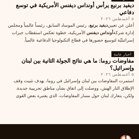
ديفيد برنيع يرأس أونداس ديفنس الأمريكية في توسع
دفاعي
٥ أغسطس ٢٠٢٦
أعلن عن تعيين
ديفيد برنيع
، رئيس الموساد السابق، رئيساً عالمياً ومجلس
إدارة شركة
أونداس ديفنس
الأمريكية، خطوة تعكس استقطاب خبرات
إسرائيليّة لتوسيع حضورها في قطاع التكنولوجيا الدفاعية عالمياً.
أخبار عامة
مفاوضات روما: ما هي نتائج الجولة الثانية بين لبنان
وإسرائيل؟
٥ أغسطس ٢٠٢٦
استمرت المفاوضات بين لبنان وإسرائيل في روما، بهدف تثبيت وقف
الإطلاق النار الهش، ووصلت إلى اتفاق بشأن مناطق تجريبية جديدة.
ولكن، يتعارك لبنان حول مسار المفاوضات، الذي يعتبره بعض القوى
السياسية مدخلا لمعالجة الملفات العالقة، فيما يرى otros أنها تنازلات
ميدانية.