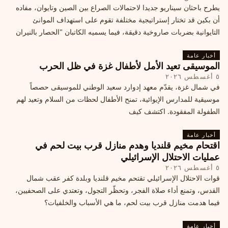
يطرح باحثان سيناريو جديدا لاحتمالات الصراع بين الصين وتايوان، مفاده
أن بكين قد تختار إستراتيجية مختلفة تقوم على استهداف الموانئ
التايوانية بضربات صاروخية دقيقة، فيما يسميه الكاتبان "الحصار بالنيران
أخبار عامة
الموسيقى تعيد الأمل لأطفال غزة في ظل الحرب
٥ أغسطس ٢٠٢٦
في شمال غزة، يقدّم معهد إدوارد سعيد الوطني للموسيقى حصصاً
موسيقية للمدارس الإيوائية، تمنح الأطفال لحظات من السلام وتعيد لهم
الطفولة المفقودة. اكتشف كيف
أخبار عامة
اقتحام مخيم قلنديا وهدم منازل قرب بيت لحم في
عمليات الاحتلال الإسرائيلي
٥ أغسطس ٢٠٢٦
قوات الاحتلال الإسرائيلي تقتحم مخيم قلنديا وبلدة كفر عقب شمال
القدس، وتمنع أداء صلاة الفجر، وتحظّر التجول، وتعتدي على الصحفيين،
فيما هدمت منازل قرب بيت لحم، ما هي الأسباب والخلفيات؟
أخبار عامة