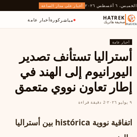
الخميس، ٦ أغسطس ٢٠٢٦
أخبار على مدار الساعة
HATREK
كورة
أخبار عامة
مباشر
صحيفة هاتريك
أخبار عامة
أستراليا تستأنف تصدير
اليورانيوم إلى الهند في
إطار تعاون نووي متعمق
٩ يوليو ٢٠٢٦
·
2 دقيقة قراءة
اتفاقية نووية histórica بين أستراليا