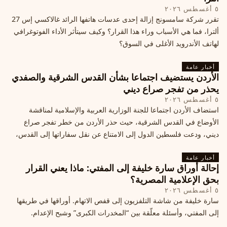
٥ أغسطس ٢٠٢٦
تقرر شركة سامسونج إزالة إحدى عدسات هاتفها الرائد غالاكسي إس 27
ألترا، فما هي الأسباب وراء هذا القرار؟ وكيف سيتأثر الأداء الفوتوغرافي
لهاتف الأندرويد الأغلى في السوق؟
أخبار عامة
الأردن يستضيف اجتماعا بشأن القدس الشرقية والصفدي
يحذر من تفجر صراع ديني
٥ أغسطس ٢٠٢٦
استضاف الأردن اجتماعا للجنة الوزارية العربية والإسلامية لمناقشة
الأوضاع في القدس الشرقية، حيث حذر الأردن من خطر تفجر صراع
ديني، ودعت فلسطين الدول إلى الامتناع عن نقل سفاراتها إلى القدس،
ما يزيد التوتر في المنطقة
أخبار عامة
إحالة أوراق سارة خليفة إلى المفتي: ماذا يعني القرار
بحق الإعلامية المصرية؟
٥ أغسطس ٢٠٢٦
سارة خليفة من شاشة التلفزيون إلى قفص الاتهام. أوراقها في طريقها
إلى المفتي، وأسئلة معلّقة بين “المخدرات الكبرى” وشبح الإعدام.