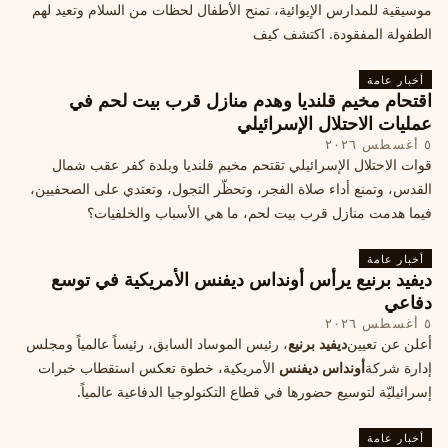
موسيقية للمدارس الإيوائية، تمنح الأطفال لحظات من السلام وتعيد لهم
الطفولة المفقودة. اكتشف كيف
أخبار عامة
اقتحام مخيم قلنديا وهدم منازل قرب بيت لحم في
عمليات الاحتلال الإسرائيلي
٥ أغسطس ٢٠٢٦
قوات الاحتلال الإسرائيلي تقتحم مخيم قلنديا وبلدة كفر عقب شمال
القدس، وتمنع أداء صلاة الفجر، وتحظّر التجول، وتعتدي على الصحفيين،
فيما هدمت منازل قرب بيت لحم، ما هي الأسباب والخلفيات؟
أخبار عامة
ديفيد برنيع يرأس أونداس ديفنس الأمريكية في توسع
دفاعي
٥ أغسطس ٢٠٢٦
أعلن عن تعيين
ديفيد برنيع
، رئيس الموساد السابق، رئيساً عالمياً ومجلس
إدارة شركة
أونداس ديفنس
الأمريكية، خطوة تعكس استقطاب خبرات
إسرائيليّة لتوسيع حضورها في قطاع التكنولوجيا الدفاعية عالمياً.
أخبار عامة