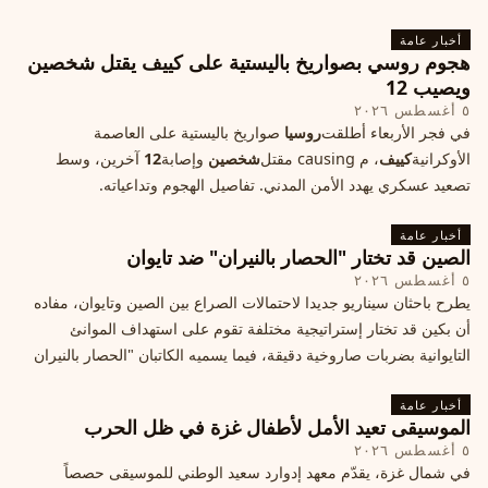
الأزمة؟
أخبار عامة
هجوم روسي بصواريخ باليستية على كييف يقتل شخصين
ويصيب 12
٥ أغسطس ٢٠٢٦
في فجر الأربعاء أطلقت
روسيا
صواريخ باليستية على العاصمة
الأوكرانية
كييف
، م causing مقتل
شخصين
وإصابة
12
آخرين، وسط
تصعيد عسكري يهدد الأمن المدني. تفاصيل الهجوم وتداعياته.
أخبار عامة
الصين قد تختار "الحصار بالنيران" ضد تايوان
٥ أغسطس ٢٠٢٦
يطرح باحثان سيناريو جديدا لاحتمالات الصراع بين الصين وتايوان، مفاده
أن بكين قد تختار إستراتيجية مختلفة تقوم على استهداف الموانئ
التايوانية بضربات صاروخية دقيقة، فيما يسميه الكاتبان "الحصار بالنيران
أخبار عامة
الموسيقى تعيد الأمل لأطفال غزة في ظل الحرب
٥ أغسطس ٢٠٢٦
في شمال غزة، يقدّم معهد إدوارد سعيد الوطني للموسيقى حصصاً