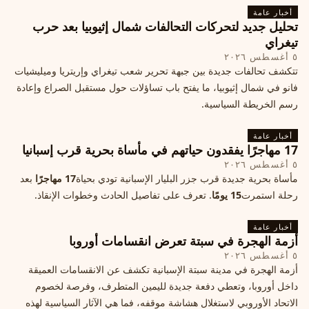
أخبار عامة
تحليل جديد لتحركات التحالفات شمال إثيوبيا بعد حرب
تيغراي
٥ أغسطس ٢٠٢٦
تتكشف تحالفات جديدة بين جبهة تحرير شعب تيغراي وإريتريا وميليشيات
فانو في شمال إثيوبيا، ما يفتح باب تساؤلات حول مستقبل الصراع وإعادة
رسم الخريطة السياسية.
أخبار عامة
17 مهاجرًا يفقدون حياتهم في مأساة بحرية قرب إسبانيا
٥ أغسطس ٢٠٢٦
مأساة بحرية جديدة قرب جزر البليار الإسبانية تودي بحياة
17 مهاجرًا
بعد
رحلة استمرت
15 يومًا
. تعرف على تفاصيل الحادث وخطوات الإنقاذ.
أخبار عامة
أزمة الهجرة في سبتة تعرض انقسامات أوروبا
٥ أغسطس ٢٠٢٦
أزمة الهجرة في مدينة سبتة الإسبانية تكشف عن الانقسامات العميقة
داخل أوروبا، وتعطي دفعة جديدة لليمين المتطرف، وفرصة لخصوم
الاتحاد الأوروبي لاستغلال هشاشة موقفه، فما هي الآثار السياسية لهذه