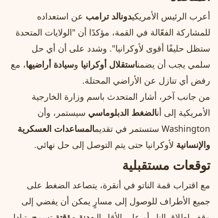
أعرب الرئيس الأمريكي
دونالد ترامب
عن استعداده
للمشاركة الفعّالة في القمة، مؤكدًا أن "الولايات المتحدة
ستظل حليفًا أقوى لأوكرانيا". وشدد على أن أي حل
سلمي يجب أن يضمن
استقلال أوكرانيا
و
سيادة أراضيها
، مع
رفض أي تنازل عن الأراضي المحتلة.
من جانب آخر، أشار المتحدث باسم وزارة الخارجية
الأمريكية إلى أن
الضغط الدبلوماسي
سيستمر، وأن
Washington ستستمر في تقديم
المساعدات العسكرية
والإنسانية
لأوكرانيا حتى يتم التوصل إلى حل نهائي.
توقعات مستقبلية
مع اقتراب قمة الناتو في أنقرة، يتصاعد الضغط على
جميع الأطراف للوصول إلى مسارٍ يمكن أن يفضي إلى
وقف إطلاق النار أو على الأقل إلى
هدنة مؤقتة
تسمح بتبادل