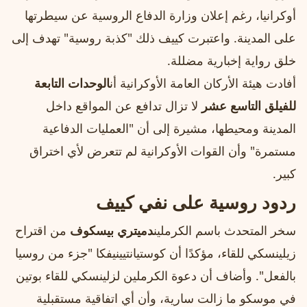
أوكرانيا، رغم إعلان وزارة الدفاع الروسية عن سيطرتها
على المدينة. واعتبرت كييف ذلك "كذبة روسية" تهدف إلى
خلق رواية إخبارية مضللة.
أفادت هيئة الأركان العامة الأوكرانية أن
الوحدات التابعة
للفيلق التاسع عشر
لا تزال تدافع عن المواقع داخل
المدينة ومحيطها، مشيرة إلى أن "العمليات الدفاعية
مستمرة" وأن القوات الأوكرانية لم تتعرض لأي اختراق
كبير.
ردود روسية على نفي كييف
سخر المتحدث باسم الكرملين
دميتري بيسكوف
من اقتراح
زيلينسكي للقاء، مؤكدًا أن كوستيانتيينيفكا "جزء من روسيا
بالفعل". وأضاف أن دعوة الكرملين لزلينسكي للقاء بوتين
في موسكو ما زالت سارية، وأن أي اتفاقية مستقبلية