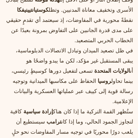
الأسرى وتخفيف معاناة المدنيين. وتظل
كوستيانتيينيفكا
نقطةً محورية في المفاوضات، إذ سيعتمد أي تقدمٍ حقيقي
على مدى قدرة الجانبين على التفاوض بمرونة بعيدًا عن
الخطاب الحربي المتصعيد.
في ظل تصعيد الميدان وتبادل الاتصالات الدبلوماسية،
يبقى المستقبل غير مؤكد، لكن ما يبدو واضحًا هو
أن
الولايات المتحدة
تسعى لتفعيل دورها كوسيطٍ رئيسي،
بينما تحاول
روسيا
الحفاظ على مكاسبها الميدانية وتوجيه
رسالة قوية إلى كييف عبر عملياتها العسكرية والبيانات
الإعلامية.
ستُظهر القمة التركية ما إذا كان هناك
إرادة سياسية
كافية
لتجاوز الجمود الحالي، وما إذا كان
ترامب
سيستطيع أن
يلعب دورًا محوريًا في توجيه مسار المفاوضات نحو حلٍ