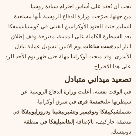
يجب أن تُعقد على أساس احترام سيادة روسيا.
من جهتها، صرّحت وزارة الدفاع الروسية بأنها مستعدة
لتسليم جثث الجنود الأوكرانيين القتلى في كوستيانتيينيفكا
بعد السيطرة الكاملة على المدينة، مقترحة وقف إطلاق
النار لمدة
ست ساعات
يوم الاثنين لتسهيل عملية تبادل
الأسرى. وقد منحت أوكرانيا مهلة حتى ظهر يوم الأحد للرد
على هذا الاقتراح.
تصعيد ميداني متبادل
في الوقت نفسه، أعلنت وزارة الدفاع الروسية عن
سيطرتها على
خمسة قرى
في شرق أوكرانيا،
تشمل
شيكييفكا
و
نوفيمير
و
تشيرنيشينا
و
دروزليوبيفكا
في
منطقة خاركيف، بالإضافة إلى
فاسيليفكا
في منطقة
دونيتسك.