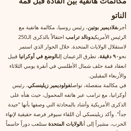
مكالمات هاتفية بين القادة قبل قمة
الناتو
أجرى
فلاديمير بوتين
، رئيس روسيا، مكالمة هاتفية مع
الرئيس الأمريكي
دونالد ترامب
احتفالاً بالذكرى الـ250
لاستقلال الولايات المتحدة. خلال الحوار الذي استمر
نحو
٩٠ دقيقة
، تطرق الزعيمان إلى
الوضع في أوكرانيا
قبيل
انعقاد قمة حلف شمال الأطلسي في أنقرة يومي الثلاثاء
والأربعاء المقبلين.
في مكالمة منفصلة، تواصل
فولوديمير زيلينسكي
، رئيس
أوكرانيا، مع ترامب عبر هاتفه المحمول، حيث هنأه على
الذكرى الأمريكية وأشاد بالمحادثة التي وصفها بأنها "جيدة
جداً". وأكد زيلينسكي أن اللقاء سيوفر فرصة حقيقية لإنهاء
الحرب، مشيراً إلى أن
الولايات المتحدة
ستلعب دوراً حاسماً