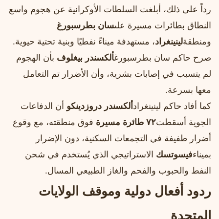
رداً على ذلك، أبلغت السلطات الأوكرانية عن هجوم واسع
النطاق بطائرات مسيرة على
سان بطرسبورغ
ومنطقة
لينينغراد
، مستهدفة ميناءً نفطيًا وبنية تحتية حيوية.
صرح حاكم سان بطرسبورغ
ألكسندر بيغلوف
بأن الهجوم
لم يتسبب في إصابات بشرية، وأن الأضرار تم التعامل
معها بسرعة.
كما أفاد حاكم لينينغراد
ألكسندر دروزدينكو
أن الدفاعات
الجوية أسقطت
٧٢ طائرة مسيرة
فوق منطقته، مع وقوع
أضرار طفيفة في التجمعات السكنية، دون الإضرار
بميناء
فيسوتسك
الاستراتيجي الذي يُستخدم في شحن
النفط والحبوب والفحم والغاز الطبيعي المسال.
ردود أفعال دولية وموقف الولايات
المتحدة