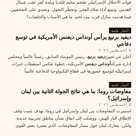
قوات الاحتلال الإسرائيلي تقتحم مخيم قلنديا وبلدة كفر عقب شمال
القدس، وتمنع أداء صلاة الفجر، وتحظّر التجول، وتعتدي على الصحفيين،
فيما هدمت منازل قرب بيت لحم، ما هي الأسباب والخلفيات؟
أخبار عامة
ديفيد برنيع يرأس أونداس ديفنس الأمريكية في توسع
دفاعي
٥ أغسطس ٢٠٢٦
أعلن عن تعيين
ديفيد برنيع
، رئيس الموساد السابق، رئيساً عالمياً ومجلس
إدارة شركة
أونداس ديفنس
الأمريكية، خطوة تعكس استقطاب خبرات
إسرائيليّة لتوسيع حضورها في قطاع التكنولوجيا الدفاعية عالمياً.
أخبار عامة
مفاوضات روما: ما هي نتائج الجولة الثانية بين لبنان
وإسرائيل؟
٥ أغسطس ٢٠٢٦
استمرت المفاوضات بين لبنان وإسرائيل في روما، بهدف تثبيت وقف
الإطلاق النار الهش، ووصلت إلى اتفاق بشأن مناطق تجريبية جديدة.
ولكن، يتعارك لبنان حول مسار المفاوضات، الذي يعتبره بعض القوى
السياسية مدخلا لمعالجة الملفات العالقة، فيما يرى otros أنها تنازلات