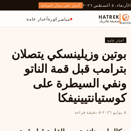
الأربعاء، ٥ أغسطس ٢٠٢٦
أخبار على مدار الساعة
HATREK
كورة
أخبار عامة
مباشر
صحيفة هاتريك
أخبار عامة
بوتين وزيلينسكي يتصلان
بترامب قبل قمة الناتو
ونفي السيطرة على
كوستيانتيينيفكا
٥ يوليو ٢٠٢٦
·
4 دقيقة قراءة