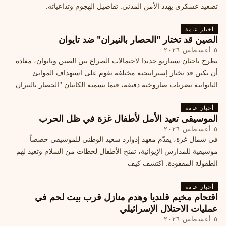
تصعيد عسكري يهدد الأمن المدني. تفاصيل الهجوم وتداعياته.
أخبار عامة
الصين قد تختار "الحصار بالنيران" ضد تايوان
٥ أغسطس ٢٠٢٦
يطرح باحثان سيناريو جديدا لاحتمالات الصراع بين الصين وتايوان، مفاده
أن بكين قد تختار إستراتيجية مختلفة تقوم على استهداف الموانئ
التايوانية بضربات صاروخية دقيقة، فيما يسميه الكاتبان "الحصار بالنيران
أخبار عامة
الموسيقى تعيد الأمل لأطفال غزة في ظل الحرب
٥ أغسطس ٢٠٢٦
في شمال غزة، يقدّم معهد إدوارد سعيد الوطني للموسيقى حصصاً
موسيقية للمدارس الإيوائية، تمنح الأطفال لحظات من السلام وتعيد لهم
الطفولة المفقودة. اكتشف كيف
أخبار عامة
اقتحام مخيم قلنديا وهدم منازل قرب بيت لحم في
عمليات الاحتلال الإسرائيلي
٥ أغسطس ٢٠٢٦