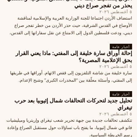
يحذر من تفجر صراع ديني
٥ أغسطس ٢٠٢٦
استضاف الأردن اجتماعا للجنة الوزارية العربية والإسلامية لمناقشة
الأوضاع في القدس الشرقية، حيث حذر الأردن من خطر تفجر صراع
ديني، ودعت فلسطين الدول إلى الامتناع عن نقل سفاراتها إلى القدس،
ما يزيد التوتر في المنطقة
أخبار عامة
إحالة أوراق سارة خليفة إلى المفتي: ماذا يعني القرار
بحق الإعلامية المصرية؟
٥ أغسطس ٢٠٢٦
سارة خليفة من شاشة التلفزيون إلى قفص الاتهام. أوراقها في طريقها
إلى المفتي، وأسئلة معلّقة بين “المخدرات الكبرى” وشبح الإعدام.
أخبار عامة
تحليل جديد لتحركات التحالفات شمال إثيوبيا بعد حرب
تيغراي
٥ أغسطس ٢٠٢٦
تتكشف تحالفات جديدة بين جبهة تحرير شعب تيغراي وإريتريا وميليشيات
فانو في شمال إثيوبيا، ما يفتح باب تساؤلات حول مستقبل الصراع وإعادة
رسم الخريطة السياسية.