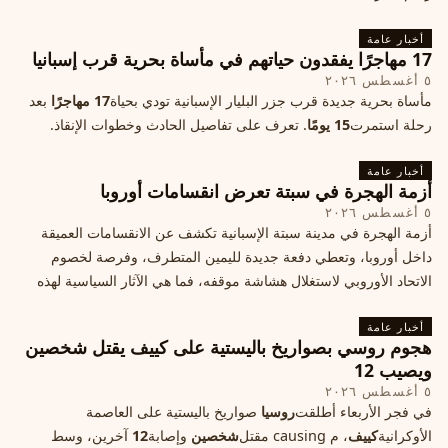
أخبار عامة
17 مهاجرًا يفقدون حياتهم في مأساة بحرية قرب إسبانيا
٥ أغسطس ٢٠٢٦
مأساة بحرية جديدة قرب جزر البليار الإسبانية تودي بحياة
17 مهاجرًا
بعد
رحلة استمرت
15 يومًا
. تعرف على تفاصيل الحادث وخطوات الإنقاذ.
أخبار عامة
أزمة الهجرة في سبتة تعرض انقسامات أوروبا
٥ أغسطس ٢٠٢٦
أزمة الهجرة في مدينة سبتة الإسبانية تكشف عن الانقسامات العميقة
داخل أوروبا، وتعطي دفعة جديدة لليمين المتطرف، وفرصة لخصوم
الاتحاد الأوروبي لاستغلال هشاشة موقفه، فما هي الآثار السياسية لهذه
الأزمة؟
أخبار عامة
هجوم روسي بصواريخ باليستية على كييف يقتل شخصين
ويصيب 12
٥ أغسطس ٢٠٢٦
في فجر الأربعاء أطلقت
روسيا
صواريخ باليستية على العاصمة
الأوكرانية
كييف
، م causing مقتل
شخصين
وإصابة
12
آخرين، وسط