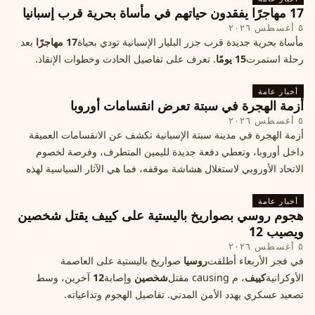
17 مهاجرًا يفقدون حياتهم في مأساة بحرية قرب إسبانيا
٥ أغسطس ٢٠٢٦
مأساة بحرية جديدة قرب جزر البليار الإسبانية تودي بحياة
17 مهاجرًا
بعد
رحلة استمرت
15 يومًا
. تعرف على تفاصيل الحادث وخطوات الإنقاذ.
أخبار عامة
أزمة الهجرة في سبتة تعرض انقسامات أوروبا
٥ أغسطس ٢٠٢٦
أزمة الهجرة في مدينة سبتة الإسبانية تكشف عن الانقسامات العميقة
داخل أوروبا، وتعطي دفعة جديدة لليمين المتطرف، وفرصة لخصوم
الاتحاد الأوروبي لاستغلال هشاشة موقفه، فما هي الآثار السياسية لهذه
الأزمة؟
أخبار عامة
هجوم روسي بصواريخ باليستية على كييف يقتل شخصين
ويصيب 12
٥ أغسطس ٢٠٢٦
في فجر الأربعاء أطلقت
روسيا
صواريخ باليستية على العاصمة
الأوكرانية
كييف
، م causing مقتل
شخصين
وإصابة
12
آخرين، وسط
تصعيد عسكري يهدد الأمن المدني. تفاصيل الهجوم وتداعياته.