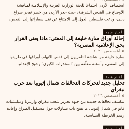
استضاف الأردن اجتماعا للجنة الوزارية العربية والإسلامية لمناقشة
الأوضاع في القدس الشرقية، حيث حذر الأردن من خطر تفجر صراع
ديني، ودعت فلسطين الدول إلى الامتناع عن نقل سفاراتها إلى القدس،
ما يزيد التوتر في المنطقة
أخبار عامة
إحالة أوراق سارة خليفة إلى المفتي: ماذا يعني القرار
بحق الإعلامية المصرية؟
٥ أغسطس ٢٠٢٦
سارة خليفة من شاشة التلفزيون إلى قفص الاتهام. أوراقها في طريقها
إلى المفتي، وأسئلة معلّقة بين “المخدرات الكبرى” وشبح الإعدام.
أخبار عامة
تحليل جديد لتحركات التحالفات شمال إثيوبيا بعد حرب
تيغراي
٥ أغسطس ٢٠٢٦
تتكشف تحالفات جديدة بين جبهة تحرير شعب تيغراي وإريتريا وميليشيات
فانو في شمال إثيوبيا، ما يفتح باب تساؤلات حول مستقبل الصراع وإعادة
رسم الخريطة السياسية.
أخبار عامة