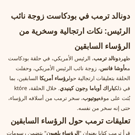
دونالد ترمب في بودكاست زوجة نائب
الرئيس: نكات ارتجالية وسخرية من
الرؤساء السابقين
ظهر
دونالد ترمب
، الرئيس الأمريكي، في حلقة بودكاست
مع
أوشا فانس
، زوجة نائب الرئيس الأمريكي، وحفلت
الحلقة بتعليقات ارتجالية حول
رؤساء أمريكا
السابقين، بما
في ذلك
باراك أوباما
و
جون كينيدي
. خلال الحلقة، które
بُثت على موقع
يوتيوب
، سخر ترمب من أسلافه الرؤساء،
حتى إنه سخر من نفسه.
تعليقات ترمب حول الرؤساء السابقين
قرأ ترمب كتابا بعنوان "
الرؤساء يلعبون
" يتضمن رسومات