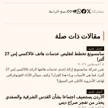
مشاركة:
نسخ الرابط
مقالات ذات صلة
أخبار عامة
سامسونغ تخطط لتقليص عدسات هاتف غالاكسي إس 27
ألترا
٥ أغسطس ٢٠٢٦
تقرر شركة سامسونج إزالة إحدى عدسات هاتفها الرائد غالاكسي إس 27
ألترا، فما هي الأسباب وراء هذا القرار؟ وكيف سيتأثر الأداء الفوتوغرافي
لهاتف الأندرويد الأغلى في السوق؟
أخبار عامة
الأردن يستضيف اجتماعا بشأن القدس الشرقية والصفدي
يحذر من تفجر صراع ديني
٥ أغسطس ٢٠٢٦