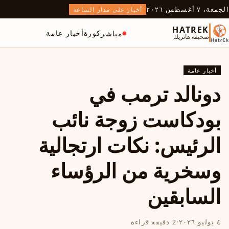
الجمعة، ٧ أغسطس ٢٠٢٦
أخبار على مدار الساعة
HATREK
كورة
أخبار عامة
مباشر
صحيفة هاتريك
أخبار عامة
دونالد ترمب في
بودكاست زوجة نائب
الرئيس: نكات ارتجالية
وسخرية من الرؤساء
السابقين
٤ يوليو ٢٠٢٦
·
2 دقيقة قراءة