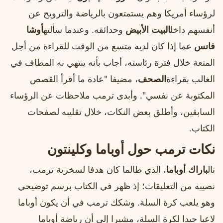
لرؤساء أمريكا وهم يستمتعون بالرياضة والترويح عن
أنفسهم داخل
البيت الأبيض
وحدائقه. وعندما سألته
أوشا
فانس
عما إذا كان لديه متسع من الوقت للقراءة من أجل
المتعة خلال فترة رئاسته، أجاب بأنه ينتهي به المطاف في
الغالب بقراءة
الصحف
، مضيفا "عادة ما أقرأ القصص
المكتوبة عن نفسي". وأبدى ترمب ملاحظات عن الرؤساء
السابقين، وأطلق بعض النكات، خلال تقليبه لصفحات
الكتاب.
نكات ترمب حول أوباما وكلينتون
نال
باراك أوباما
، الذي طالما كان هدفا لسخرية ترمب،
نصيبه من التعليقات؛ إذ ظهر في الكتاب برسم توضيحي
وهو يلعب كرة السلة. وشكك ترمب في أن يكون أوباما
لاعبا جيدا لكرة السلة، مشيرا إلى أن رياضة أوباما