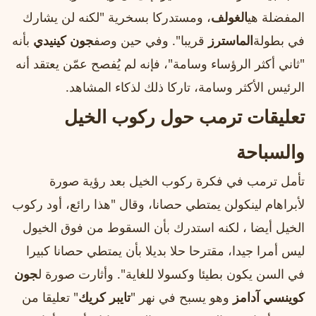
المفضلة هي
الغولف
، ومستدركا بسخرية "لكنه لن يشارك
في بطولة
الماسترز
قريبا". وفي حين وصف
جون كينيدي
بأنه
"ثاني أكثر الرؤساء وسامة"، فإنه لم يُفصح عمّن يعتقد أنه
الرئيس الأكثر وسامة، تاركا ذلك لذكاء المشاهد.
تعليقات ترمب حول ركوب الخيل
والسباحة
تأمل ترمب في فكرة ركوب الخيل بعد رؤية صورة
لأبراهام لينكولن يمتطي حصانا، وقال "هذا رائع، أود ركوب
الخيل أيضا ، لكنه استدرك بأن السقوط من فوق الخيول
ليس أمرا جيدا، مقترحا حلا بديلا بأن يمتطي حصانا كبيرا
في السن يكون بطيئا وكسولا للغاية". وأثارت صورة ل
جون
كوينسي آدامز
وهو يسبح في نهر "
تايبر كريك
" تعليقا من