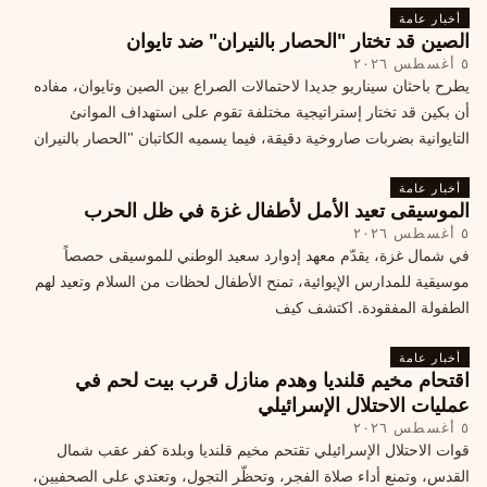
أخبار عامة
الصين قد تختار "الحصار بالنيران" ضد تايوان
٥ أغسطس ٢٠٢٦
يطرح باحثان سيناريو جديدا لاحتمالات الصراع بين الصين وتايوان، مفاده
أن بكين قد تختار إستراتيجية مختلفة تقوم على استهداف الموانئ
التايوانية بضربات صاروخية دقيقة، فيما يسميه الكاتبان "الحصار بالنيران
أخبار عامة
الموسيقى تعيد الأمل لأطفال غزة في ظل الحرب
٥ أغسطس ٢٠٢٦
في شمال غزة، يقدّم معهد إدوارد سعيد الوطني للموسيقى حصصاً
موسيقية للمدارس الإيوائية، تمنح الأطفال لحظات من السلام وتعيد لهم
الطفولة المفقودة. اكتشف كيف
أخبار عامة
اقتحام مخيم قلنديا وهدم منازل قرب بيت لحم في
عمليات الاحتلال الإسرائيلي
٥ أغسطس ٢٠٢٦
قوات الاحتلال الإسرائيلي تقتحم مخيم قلنديا وبلدة كفر عقب شمال
القدس، وتمنع أداء صلاة الفجر، وتحظّر التجول، وتعتدي على الصحفيين،