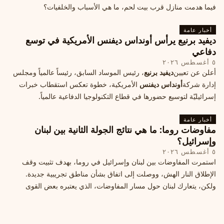
فيما هدمت منازل قرب بيت لحم، ما هي الأسباب والخلفيات؟
أخبار عامة
ديفيد برنيع يرأس أونداس ديفنس الأمريكية في توسع
دفاعي
٥ أغسطس ٢٠٢٦
أعلن عن تعيين
ديفيد برنيع
، رئيس الموساد السابق، رئيساً عالمياً ومجلس
إدارة شركة
أونداس ديفنس
الأمريكية، خطوة تعكس استقطاب خبرات
إسرائيليّة لتوسيع حضورها في قطاع التكنولوجيا الدفاعية عالمياً.
أخبار عامة
مفاوضات روما: ما هي نتائج الجولة الثانية بين لبنان
وإسرائيل؟
٥ أغسطس ٢٠٢٦
استمرت المفاوضات بين لبنان وإسرائيل في روما، بهدف تثبيت وقف
الإطلاق النار الهش، ووصلت إلى اتفاق بشأن مناطق تجريبية جديدة.
ولكن، يتعارك لبنان حول مسار المفاوضات، الذي يعتبره بعض القوى
السياسية مدخلا لمعالجة الملفات العالقة، فيما يرى otros أنها تنازلات
ميدانية.