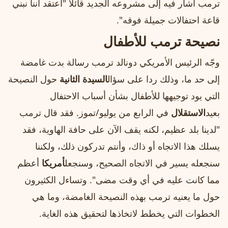
ترمب أشار فيه إلى مشروعه الجديد قائلا "أعتقد أننا نبني
قاعة احتفالات جميلة فوقه".
نصيحة ترمب للأطفال
وجّه الرئيس الأمريكي دونالد ترمب رسالة بدت غامضة
إلى حد ما، وذلك ردا على سؤال
السيدة الثانية
حول النصيحة
التي يود توجيهها للأطفال بشأن أسباب الاحتفال
بعيد
الاستقلال
في الرابع من يوليو/تموز. فقد قال ترمب
"لدينا بلد عظيم، لكنه يقف الآن على حافة الهاوية، فقد
يسلك هذا الاتجاه أو ذاك، وأنتم تدركون ذلك، ولكننا
سنجعله يسير في الاتجاه الصحيح، وسنجعل
أمريكا
أعظم
مما كانت عليه في أي وقت مضى". وتساءل الكثيرون
حول ما يعنيه ترمب بهذه النصيحة الغامضة، وما هي
الخطوات التي يخطط لاتخاذها لتحقيق هذه الغاية.