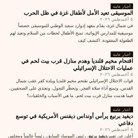
أخبار عامة
الموسيقى تعيد الأمل لأطفال غزة في ظل الحرب
٥ أغسطس ٢٠٢٦
في شمال غزة، يقدّم معهد إدوارد سعيد الوطني للموسيقى حصصاً
موسيقية للمدارس الإيوائية، تمنح الأطفال لحظات من السلام وتعيد لهم
الطفولة المفقودة. اكتشف كيف
أخبار عامة
اقتحام مخيم قلنديا وهدم منازل قرب بيت لحم في
عمليات الاحتلال الإسرائيلي
٥ أغسطس ٢٠٢٦
قوات الاحتلال الإسرائيلي تقتحم مخيم قلنديا وبلدة كفر عقب شمال
القدس، وتمنع أداء صلاة الفجر، وتحظّر التجول، وتعتدي على الصحفيين،
فيما هدمت منازل قرب بيت لحم، ما هي الأسباب والخلفيات؟
أخبار عامة
ديفيد برنيع يرأس أونداس ديفنس الأمريكية في توسع
دفاعي
٥ أغسطس ٢٠٢٦
أعلن عن تعيين
ديفيد برنيع
، رئيس الموساد السابق، رئيساً عالمياً ومجلس