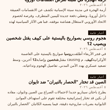
٥ أغسطس ٢٠٢٦
أزمة الهجرة في مدينة سبتة الإسبانية تكشف عن الانقسامات العميقة
داخل أوروبا، وتعطي دفعة جديدة لليمين المتطرف، وفرصة لخصوم
الاتحاد الأوروبي لاستغلال هشاشة موقفه، فما هي الآثار السياسية لهذه
الأزمة؟
أخبار عامة
هجوم روسي بصواريخ باليستية على كييف يقتل شخصين
ويصيب 12
٥ أغسطس ٢٠٢٦
في فجر الأربعاء أطلقت
روسيا
صواريخ باليستية على العاصمة
الأوكرانية
كييف
، م causing مقتل
شخصين
وإصابة
12
آخرين، وسط
تصعيد عسكري يهدد الأمن المدني. تفاصيل الهجوم وتداعياته.
أخبار عامة
الصين قد تختار "الحصار بالنيران" ضد تايوان
٥ أغسطس ٢٠٢٦
يطرح باحثان سيناريو جديدا لاحتمالات الصراع بين الصين وتايوان، مفاده
أن بكين قد تختار إستراتيجية مختلفة تقوم على استهداف الموانئ
التايوانية بضربات صاروخية دقيقة، فيما يسميه الكاتبان "الحصار بالنيران