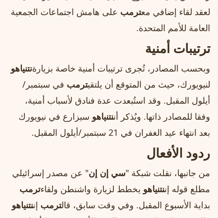
لعقد لقاء إضافي مع
ترمب
على هامش اجتماعات الجمعية
العامة للأمم المتحدة.
ترتيبات أمنية
وبحسب المصادر، تُجرى ترتيبات أمنية خاصة بزيارة
نتنياهو
لنيويورك، حيث من المتوقع أن يلتقي
ترمب
في سبتمبر/
أيلول المقبل. وقد استُبعدت عدة فنادق لأسباب أمنية،
وفقا للمصادر ذاتها. ويُذكر أن
نتنياهو
سيزارع في نيويورك
بعد انتهاء عيد الغفران في 21 سبتمبر/أيلول المقبل.
ردود الأفعال
من جانبها، نقلت شبكة "
سي إن إن
" عن مصدر إسرائيلي
مطلع قوله إن
نتنياهو
يخطط لزيارة واشنطن ولقاء
ترمب
بداية الأسبوع المقبل. وفي وقت سابق، قال
ترمب
إن
نتنياهو