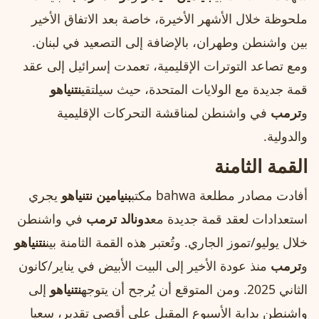
ملحوظة خلال الأشهر الأخيرة، خاصة بعد الاتفاق الأخير
بين واشنطن وطهران، بالإضافة إلى التصعيد في لبنان.
ومع تصاعد التوترات الإقليمية، تعمدت إسرائيل إلى عقد
قمة جديدة مع الولايات المتحدة، حيث سيلتقي
نتنياهو
و
ترمب
في واشنطن لمناقشة التحركات الإقليمية
والدولية.
القمة الثامنة
أفادت مصادر مطلعة bahwa مكتب
بنيامين نتنياهو
يجري
استعدادات لعقد قمة جديدة مع
دونالد ترمب
في واشنطن
خلال يوليو/تموز الجاري. وتُعتبر هذه القمة الثامنة بين
نتنياهو
و
ترمب
منذ عودة الأخير إلى البيت الأبيض في يناير/كانون
الثاني 2025. ومن المتوقع أن يُرجح أن يتوجه
نتنياهو
إلى
واشنطن بداية الأسبوع المقبل على أقصى تقدير، سعيا