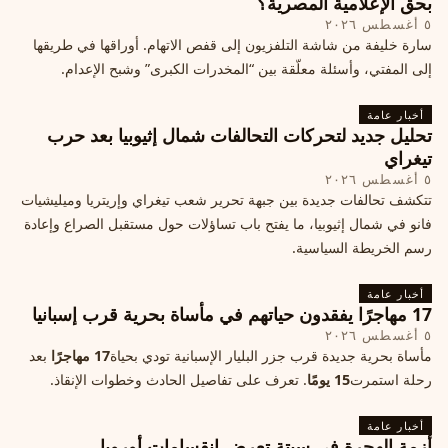
بحق الإعلامية المصرية؟
٥ أغسطس ٢٠٢٦
سارة خليفة من شاشة التلفزيون إلى قفص الاتهام. أوراقها في طريقها
إلى المفتي، وأسئلة معلّقة بين “المخدرات الكبرى” وشبح الإعدام.
أخبار عامة
تحليل جديد لتحركات التحالفات شمال إثيوبيا بعد حرب
تيغراي
٥ أغسطس ٢٠٢٦
تتكشف تحالفات جديدة بين جبهة تحرير شعب تيغراي وإريتريا وميليشيات
فانو في شمال إثيوبيا، ما يفتح باب تساؤلات حول مستقبل الصراع وإعادة
رسم الخريطة السياسية.
أخبار عامة
17 مهاجرًا يفقدون حياتهم في مأساة بحرية قرب إسبانيا
٥ أغسطس ٢٠٢٦
مأساة بحرية جديدة قرب جزر البليار الإسبانية تودي بحياة
17 مهاجرًا
بعد
رحلة استمرت
15 يومًا
. تعرف على تفاصيل الحادث وخطوات الإنقاذ.
أخبار عامة
أزمة الهجرة في سبتة تعرض انقسامات أوروبا