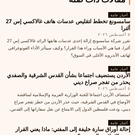
أخبار عامة
سامسونغ تخطط لتقليص عدسات هاتف غالاكسي إس 27
ألترا
٥ أغسطس ٢٠٢٦
تقرر شركة سامسونج إزالة إحدى عدسات هاتفها الرائد غالاكسي إس 27
ألترا، فما هي الأسباب وراء هذا القرار؟ وكيف سيتأثر الأداء الفوتوغرافي
لهاتف الأندرويد الأغلى في السوق؟
أخبار عامة
الأردن يستضيف اجتماعا بشأن القدس الشرقية والصفدي
يحذر من تفجر صراع ديني
٥ أغسطس ٢٠٢٦
استضاف الأردن اجتماعا للجنة الوزارية العربية والإسلامية لمناقشة
الأوضاع في القدس الشرقية، حيث حذر الأردن من خطر تفجر صراع
ديني، ودعت فلسطين الدول إلى الامتناع عن نقل سفاراتها إلى القدس،
ما يزيد التوتر في المنطقة
أخبار عامة
إحالة أوراق سارة خليفة إلى المفتي: ماذا يعني القرار