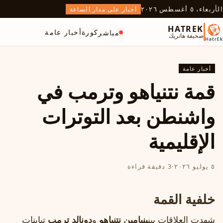
الأربعاء، ٥ أغسطس ٢٠٢٦
أخبار على مدار الساعة
HATREK
كورة
أخبار عامة
مباشر
صحيفة هاتريك
أخبار عامة
قمة نتنياهو وترمب في
واشنطن بعد التوترات
الإقليمية
٥ يوليو ٢٠٢٦
·
3 دقيقة قراءة
خلفية القمة
شهدت العلاقات بين
بنيامين نتنياهو
و
دونالد ترمب
تباينات