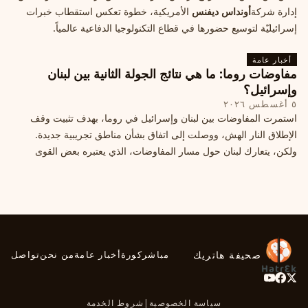
إدارة شركة
أونداس ديفنس
الأمريكية، خطوة تعكس استقطاب خبرات
إسرائيليّة لتوسيع حضورها في قطاع التكنولوجيا الدفاعية عالمياً.
أخبار عامة
مفاوضات روما: ما هي نتائج الجولة الثانية بين لبنان
وإسرائيل؟
٥ أغسطس ٢٠٢٦
استمرت المفاوضات بين لبنان وإسرائيل في روما، بهدف تثبيت وقف
الإطلاق النار الهش، ووصلت إلى اتفاق بشأن مناطق تجريبية جديدة.
ولكن، يتعارك لبنان حول مسار المفاوضات، الذي يعتبره بعض القوى
السياسية مدخلا لمعالجة الملفات العالقة، فيما يرى otros أنها تنازلات
ميدانية.
صحيفة هاتريك
مباشر
كورة
أخبار عامة
من نحن
تواصل
سياسة الخصوصية
|
شروط الخدمة