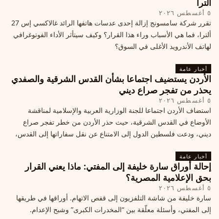
ألترا
٥ أغسطس ٢٠٢٦
تقرر شركة سامسونج إزالة إحدى عدسات هاتفها الرائد غالاكسي إس 27
ألترا، فما هي الأسباب وراء هذا القرار؟ وكيف سيتأثر الأداء الفوتوغرافي
لهاتف الأندرويد الأغلى في السوق؟
أخبار عامة
الأردن يستضيف اجتماعا بشأن القدس الشرقية والصفدي
يحذر من تفجر صراع ديني
٥ أغسطس ٢٠٢٦
استضاف الأردن اجتماعا للجنة الوزارية العربية والإسلامية لمناقشة
الأوضاع في القدس الشرقية، حيث حذر الأردن من خطر تفجر صراع
ديني، ودعت فلسطين الدول إلى الامتناع عن نقل سفاراتها إلى القدس،
ما يزيد التوتر في المنطقة
أخبار عامة
إحالة أوراق سارة خليفة إلى المفتي: ماذا يعني القرار
بحق الإعلامية المصرية؟
٥ أغسطس ٢٠٢٦
سارة خليفة من شاشة التلفزيون إلى قفص الاتهام. أوراقها في طريقها
إلى المفتي، وأسئلة معلّقة بين “المخدرات الكبرى” وشبح الإعدام.