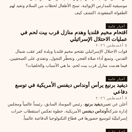
موسيقية للمدارس الإيوائية، تمنح الأطفال لحظات من السلام وتعيد لهم
الطفولة المفقودة. اكتشف كيف
أخبار عامة
اقتحام مخيم قلنديا وهدم منازل قرب بيت لحم في
عمليات الاحتلال الإسرائيلي
٥ أغسطس ٢٠٢٦
قوات الاحتلال الإسرائيلي تقتحم مخيم قلنديا وبلدة كفر عقب شمال
القدس، وتمنع أداء صلاة الفجر، وتحظّر التجول، وتعتدي على الصحفيين،
فيما هدمت منازل قرب بيت لحم، ما هي الأسباب والخلفيات؟
أخبار عامة
ديفيد برنيع يرأس أونداس ديفنس الأمريكية في توسع
دفاعي
٥ أغسطس ٢٠٢٦
أعلن عن تعيين
ديفيد برنيع
، رئيس الموساد السابق، رئيساً عالمياً ومجلس
إدارة شركة
أونداس ديفنس
الأمريكية، خطوة تعكس استقطاب خبرات
إسرائيليّة لتوسيع حضورها في قطاع التكنولوجيا الدفاعية عالمياً.
أخبار عامة