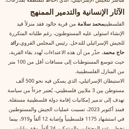
الآثار الإنسانية والتدمير الممنهج
الفلسطيني
محمد سلامة
من قرية جالود فقد منزلاً قيد
الإنشاء استولى عليه المستوطنون، رغم طلباته المتكررة
للجيش الإسرائيلي للتدخل. رئيس المجلس القروي،
رائد
حاج محمد
، حذّر من أن هذه الاعتداءات تُهدد بقاء القرية،
حيث تتوسع المستوطنات إلى مسافات أقل من 100 متر
من المنازل الفلسطينية.
الاستيطان الإسرائيلي، الذي يسكن فيه نحو 500 ألف
مستوطن بين 3 ملايين فلسطيني، يُعتبر جزءاً من سياسة
تهدف إلى تدمير إمكانيات إقامة دولة فلسطينية مستقلة.
فمنذ أكتوبر 2023، تسببت عمليات الجيش والمستوطنين
في استشهاد 1175 فلسطينياً وإصابة 12 ألفاً و919، بينما
تخطى عدد المعتقلين والمنتهكين 24 ألفاً، وفق بيانات