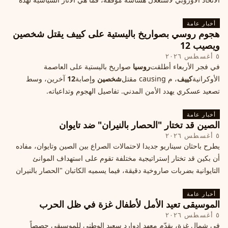
الأزمة؟
أخبار عامة
هجوم روسي بصواريخ باليستية على كييف يقتل شخصين
ويصيب 12
٥ أغسطس ٢٠٢٦
في فجر الأربعاء أطلقت
روسيا
صواريخ باليستية على العاصمة
الأوكرانية
كييف
، م causing مقتل
شخصين
وإصابة
12
آخرين، وسط
تصعيد عسكري يهدد الأمن المدني. تفاصيل الهجوم وتداعياته.
أخبار عامة
الصين قد تختار "الحصار بالنيران" ضد تايوان
٥ أغسطس ٢٠٢٦
يطرح باحثان سيناريو جديدا لاحتمالات الصراع بين الصين وتايوان، مفاده
أن بكين قد تختار إستراتيجية مختلفة تقوم على استهداف الموانئ
التايوانية بضربات صاروخية دقيقة، فيما يسميه الكاتبان "الحصار بالنيران
أخبار عامة
الموسيقى تعيد الأمل لأطفال غزة في ظل الحرب
٥ أغسطس ٢٠٢٦
في شمال غزة، يقدّم معهد إدوارد سعيد الوطني للموسيقى حصصاً