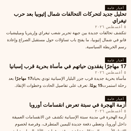
أخبار عامة
تحليل جديد لتحركات التحالفات شمال إثيوبيا بعد حرب
تيغراي
٥ أغسطس ٢٠٢٦
تتكشف تحالفات جديدة بين جبهة تحرير شعب تيغراي وإريتريا وميليشيات
فانو في شمال إثيوبيا، ما يفتح باب تساؤلات حول مستقبل الصراع وإعادة
رسم الخريطة السياسية.
أخبار عامة
17 مهاجرًا يفقدون حياتهم في مأساة بحرية قرب إسبانيا
٥ أغسطس ٢٠٢٦
مأساة بحرية جديدة قرب جزر البليار الإسبانية تودي بحياة
17 مهاجرًا
بعد
رحلة استمرت
15 يومًا
. تعرف على تفاصيل الحادث وخطوات الإنقاذ.
أخبار عامة
أزمة الهجرة في سبتة تعرض انقسامات أوروبا
٥ أغسطس ٢٠٢٦
أزمة الهجرة في مدينة سبتة الإسبانية تكشف عن الانقسامات العميقة
داخل أوروبا، وتعطي دفعة جديدة لليمين المتطرف، وفرصة لخصوم
الاتحاد الأوروبي لاستغلال هشاشة موقفه، فما هي الآثار السياسية لهذه