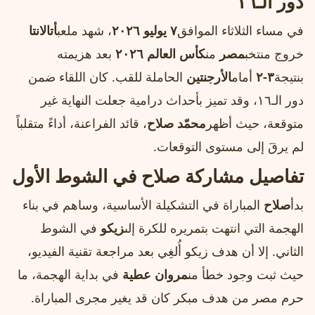
دور الـ١٦
في مساء الثلاثاء الموافق
٧ يوليو ٢٠٢٦
، شهد ملعب
أتالانتا
خروج منتخب
مصر
من
كأس العالم ٢٠٢٦
بعد هزيمته
بنتيجة
٣‑٢
أمام
الأرجنتين
الحاملة للقب. كان اللقاء ضمن
دور الـ١٦، وقد تميز بأحداث درامية جعلت النهاية غير
متوقعة، حيث أظهر
محمّد صلاح
، قائد الفراعنة، أداءً متقلباً
لم يرقَ إلى مستوى التوقعات.
تفاصيل مشاركة صلاح في الشوط الأول
بدأ
صلاح
المباراة في التشكيلة الأساسية، وساهم في بناء
الهجمة التي انتهت بتمريره للكرة إلى
زيكو
في الشوط
الثاني. إلا أن هدف زيكو أُلغِي بعد مراجعة تقنية الفيديو،
حيث ثبت وجود خطأ من
مروان عطية
في بداية الهجمة، ما
حرم مصر من هدف مبكر كان قد يغير مجرى المباراة.