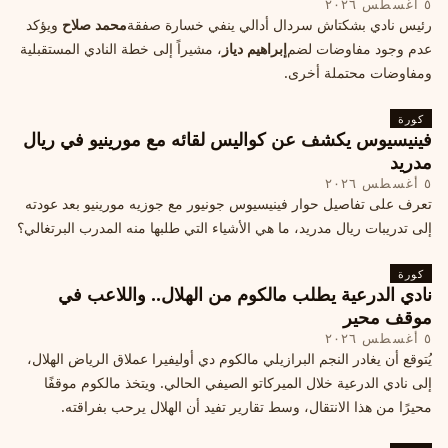
٥ أغسطس ٢٠٢٦
رئيس نادي بشكتاش سردال أدالي ينفي خسارة صفقة
محمد صلاح
ويؤكد
عدم وجود مفاوضات لضم
إبراهيم دياز
، مشيراً إلى خطة النادي المستقبلية
ومفاوضات محتملة أخرى.
كورة
فينيسيوس يكشف عن كواليس لقائه مع مورينيو في ريال
مدريد
٥ أغسطس ٢٠٢٦
تعرف على تفاصيل حوار فينيسيوس جونيور مع جوزيه مورينيو بعد عودته
إلى تدريبات ريال مدريد، ما هي الأشياء التي طلبها منه المدرب البرتغالي؟
كورة
نادي الدرعية يطلب مالكوم من الهلال.. واللاعب في
موقف محير
٥ أغسطس ٢٠٢٦
يُتوقع أن يغادر النجم البرازيلي مالكوم دي أوليفيرا عملاق الرياض الهلال،
إلى نادي الدرعية خلال الميركاتو الصيفي الحالي. ويتخذ مالكوم موقفًا
محيرًا من هذا الانتقال، وسط تقارير تفيد أن الهلال يرحب بفراقته.