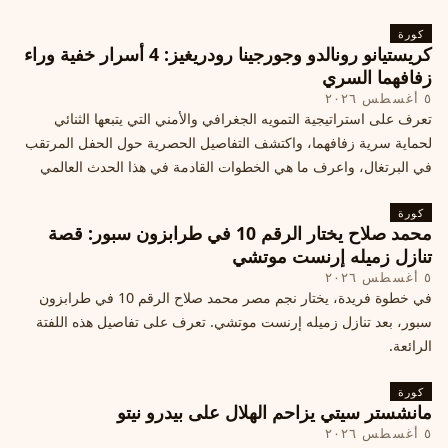
كورة
كريستيانو رونالدو وجورجينا رودريغيز: 4 أسرار خفية وراء
زفافهما السري
٥ أغسطس ٢٠٢٦
تعرف على استراتيجية التمويه الجغرافي والأمني التي يتبعها الثنائي
لحماية سرية زفافهما، واكتشف التفاصيل الحصرية حول الحفل المرتقب
في البرتغال، واعرف ما هي الخطوات القادمة في هذا الحدث العالمي
كورة
محمد صلاح يختار الرقم 10 في طرابزون سبور: قصة
تنازل زميله إرنست موتشي
٥ أغسطس ٢٠٢٦
في خطوة فريدة، يختار نجم مصر محمد صلاح الرقم 10 في طرابزون
سبور، بعد تنازل زميله إرنست موتشي. تعرف على تفاصيل هذه اللفتة
الرائعة.
كورة
مانشستر سيتي يزاحم الهلال على بيدرو نيتو
٥ أغسطس ٢٠٢٦