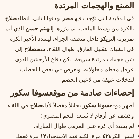
الصنع والهجمات المرتدة
في الدقيقة التي توّجت فيها
مصر
بهدفها الثاني، انطلق
صلاح
بالكرة من وسط الملعب، ثم مرّرها إلى
هيثم حسن
الذي أتم
تمريرته إلى
زيكو
داخل منطقة الجزاء، ليسدد الأخير الكرة
في الشباك لتقليل الفارق. طوال اللقاء، سعى
صلاح
إلى
شن هجمات مرتدة سريعة، لكن دفاع الأرجنتين القوي
عرقل معظم محاولاته، وتعرض في بعض اللحظات
لتدخلات عنيفة من لاعبي الخصم.
إحصاءات صادمة من موقع
سوفا سكور
أظهر موقع
سوفا سكور
تحليلاً مفصلاً لأداء
صلاح
في اللقاء،
وكشف عن أرقام لا تُسعد النجم المصري:
لم يسدد أي كرة على المرمى طوال المباراة.
لمس الكرة
٤٢
مرة، لكنه فقد الاستحواذ
١٢
مرة فقط.