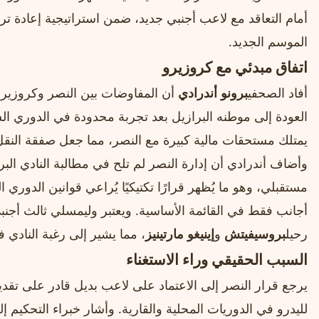
أمام التعاقد مع لاعب أجنبي جديد، ضمن استراتيجية إعادة ترتي
الموسم الجديد.
اتفاق مبدئي مع كروزيرو
أفاد الصحفي
برونو أندرادي
أن المفاوضات بين النصر وكروزيرو 
العودة إلى موطنه البرازيل بعد تجربة محدودة في الدوري ا
يمتلك مستحقات مالية كبيرة مع النصر، مما جعل صفقة النقل
وأضاف أندرادي أن إدارة النصر لم تلح في مطالبة النادي البرا
أجانب فقط في القائمة الأساسية. ويعتبر وليمسلي ثالث أجنبي
رحيل
بروسيفيتش
و
إينيغو مارتينيز
، مما يشير إلى رغبة النادي 
السبب الحقيقي وراء الاستغناء
يرجع قرار النصر إلى الاعتماد على لاعب بديل قادر على تقديم أ
لليدرو في الدوريات المحلية والقارية. وأشار خبراء التحكيم