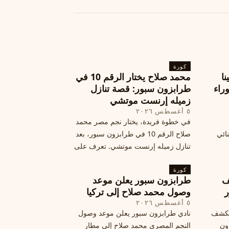
كورة
نا
محمد صلاح يختار الرقم 10 في
ة وراء
طرابزون سبور: قصة تنازل
زميله إرنست موتشي
٥ أغسطس ٢٠٢٦
في خطوة فريدة، يختار نجم مصر محمد
نائي
صلاح الرقم 10 في طرابزون سبور، بعد
تنازل زميله إرنست موتشي. تعرف على
المرتقب
تفاصيل هذه اللفتة الرائعة.
خطوات
كورة
ف
طرابزون سبور يعلن موعد
ر
وصول محمد صلاح إلى تركيا
٥ أغسطس ٢٠٢٦
الكشف
نادي طرابزون سبور يعلن موعد وصول
زون
النجم المصري محمد صلاح إلى مطار