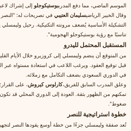
الموسم الماضي، مما دفع المدرب
بوستيكوجلو
إلى إشراك لاعب
وقال الخبير الرياضي
سليمان العتيبي
في تصريحات له: "النصر ي
التشكيلة الأساسية يُضعف مرونته التكتيكية. رحيل وليمسلي 
تناسبًا مع رؤية بوستيكوجلو الهجومية".
المستقبل المحتمل لليدرو
من المتوقع أن ينضم وليمسلي إلى كروزيرو خلال الأيام القل
قبل توقيع العقود. ويرغب اللاعب في استعادة مستواه عبر الم
في الدوري السعودي بضعف التكامل مع زملائه.
وعلق المدرب السابق للفريق،
كارلوس كيروش
، على القرار: 
تمكنهم من الظهور بثقة. العودة إلى الدوري المحلي قد تكو
ضغوط".
خطوة استراتيجية للنصر