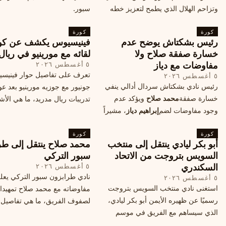
وتزاحم الهلال الذي يطمح لتعزيز خطه
سبور.
الهجومي، ما هي تفاصيل الصفقة؟
كورة
كورة
رئيس بشكتاش يوضح عدم
فينيسيوس يكشف عن كو
خسارة صفقة صلاح ولا
لقائه مع مورينيو في ريال
مفاوضات مع دياز
٥ أغسطس ٢٠٢٦
تعرف على تفاصيل حوار فينيس
٥ أغسطس ٢٠٢٦
رئيس نادي بشكتاش سردال أدالي ينفي
جونيور مع جوزيه مورينيو بعد عو
خسارة صفقة
محمد صلاح
ويؤكد عدم
تدريبات ريال مدريد، ما هي الأشي
وجود مفاوضات لضم
إبراهيم دياز
، مشيراً
طلبها منه المدرب البرتغالي؟
إلى خطة النادي المستقبلية ومفاوضات
كورة
محتملة أخرى.
كورة
أبو بكر ليادي ينتقل إلى منتخب
محمد صلاح ينتقل إلى طر
السويس بتروجت من الاتحاد
سبور التركي
السكندري
٥ أغسطس ٢٠٢٦
نادي طرابزون سبور التركي يعل
٥ أغسطس ٢٠٢٦
استغنى نادي منتخب السويس بتروجت
مفاوضاته مع محمد صلاح تمهيدا
رسميًا عن ظهيره الأيمن أبو بكر ليادي،
لصفوف الفريق، ما هي تفاصيل 
الذي سيساهم مع الفريق في موسم
ومتى سيتم الإعلان عنها رسمياً؟
جديد. وتعاقد الاتحاد السكندري مع العديد