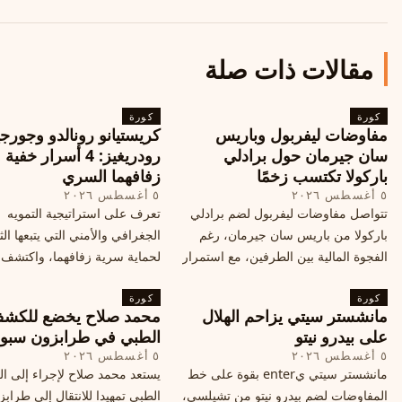
مقالات ذات صلة
كورة
كورة
مفاوضات ليفربول وباريس
كريستيانو رونالدو وجورجي
سان جيرمان حول برادلي
رودريغيز: 4 أسرار خفي
باركولا تكتسب زخمًا
زفافهما السري
٥ أغسطس ٢٠٢٦
٥ أغسطس ٢٠٢٦
تتواصل مفاوضات ليفربول لضم برادلي
تعرف على استراتيجية التمويه
باركولا من باريس سان جيرمان، رغم
الجغرافي والأمني التي يتبعها الث
الفجوة المالية بين الطرفين، مع استمرار
لحماية سرية زفافهما، واكتشف
المحادثات لتحقيق صفقة ممكنة قبل
التفاصيل الحصرية حول الحفل 
كورة
إغلاق سوق الانتقالات
كورة
في البرتغال، واعرف ما هي ال
مانشستر سيتي يزاحم الهلال
محمد صلاح يخضع للكش
القادمة في هذا الحدث العالمي
على بيدرو نيتو
الطبي في طرابزون سبو
٥ أغسطس ٢٠٢٦
٥ أغسطس ٢٠٢٦
مانشستر سيتي يenter بقوة على خط
يستعد محمد صلاح لإجراء إلى 
المفاوضات لضم بيدرو نيتو من تشيلسي،
الطبي تمهيدا للانتقال إلى طراب