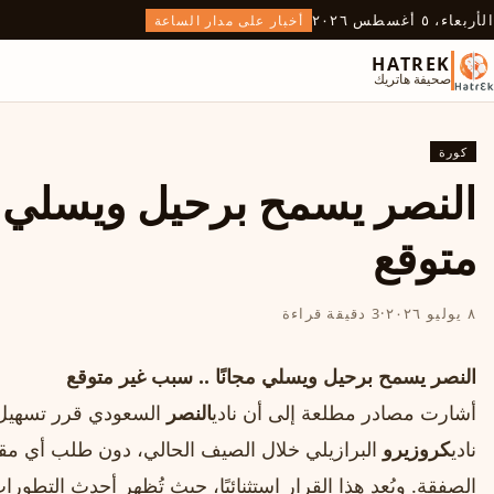
الأربعاء، ٥ أغسطس ٢٠٢٦
أخبار على مدار الساعة
HATREK
صحيفة هاتريك
كورة
النصر يسمح برحيل ويسلي مج
متوقع
٨ يوليو ٢٠٢٦
·
3 دقيقة قراءة
النصر يسمح برحيل ويسلي مجانًا .. سبب غير متوقع
أشارت مصادر مطلعة إلى أن نادي
النصر
السعودي قرر تسهيل ر
نادي
كروزيرو
البرازيلي خلال الصيف الحالي، دون طلب أي مق
الصفقة. ويُعد هذا القرار استثنائيًا، حيث تُظهر أحدث التطو