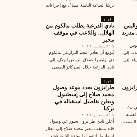
تركيا الساعة الثامنة مساءً، مع إجراءات
أمان وتوجيهات للمتفرجين، وتوقيع عقد
كورة
جديد ومكافآت مالية.
اليس
نادي الدرعية يطلب مالكوم من
 مدريد
الهلال.. واللاعب في موقف
محير
يوس
٥ أغسطس ٢٠٢٦
يُتوقع أن يغادر النجم البرازيلي مالكوم
دته إلى
دي أوليفيرا عملاق الرياض الهلال، إلى
اء التي
نادي الدرعية خلال الميركاتو الصيفي
الحالي. ويتخذ مالكوم موقفًا محيرًا من
كورة
هذا الانتقال، وسط تقارير تفيد أن الهلال
ابزون
طرابزون يحدد موعد وصول
يرحب بفراقته.
محمد صلاح إلى إسطنبول
ويعلن تفاصيل استقباله في
ن بدء
تركيا
 لضمه
٥ أغسطس ٢٠٢٦
أعلن نادي طرابزون سبور عن وصول
الصفقة
قائد منتخب مصر محمد صلاح إلى مطار
إسطنبول أتاتورك الساعة الثانية عشر