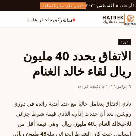
الأربعاء، ٥ أغسطس ٢٠٢٦
أخبار على مدار الساعة
HATREK
كورة
أخبار عامة
مباشر
صحيفة هاتريك
كورة
الاتفاق يحدد 40 مليون
ريال لقاء خالد الغنام
٦ يوليو ٢٠٢٦
·
2 دقيقة قراءة
نادي الاتفاق يتعامل حاليًا مع عدة أندية رائدة في دوري
روشن، بعد أن حددت إدارة النادي قيمة شرط جزائي
للاعب
خالد الغنام
بـ
40 مليون ريال
، وهي قيمة أقل من
السابق، حيث كان الشرط الجزائي يبلغ
48 مليون ريال
.