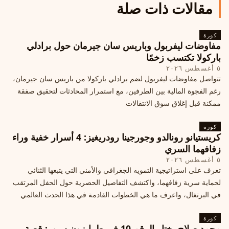
مقالات ذات صلة
كورة
مفاوضات ليفربول وباريس سان جيرمان حول برادلي
باركولا تكتسب زخمًا
٥ أغسطس ٢٠٢٦
تتواصل مفاوضات ليفربول لضم برادلي باركولا من باريس سان جيرمان،
رغم الفجوة المالية بين الطرفين، مع استمرار المحادثات لتحقيق صفقة
ممكنة قبل إغلاق سوق الانتقالات
كورة
كريستيانو رونالدو وجورجينا رودريغيز: 4 أسرار خفية وراء
زفافهما السري
٥ أغسطس ٢٠٢٦
تعرف على استراتيجية التمويه الجغرافي والأمني التي يتبعها الثنائي
لحماية سرية زفافهما، واكتشف التفاصيل الحصرية حول الحفل المرتقب
في البرتغال، واعرف ما هي الخطوات القادمة في هذا الحدث العالمي
كورة
محمد صلاح يختار الرقم 10 في طرابزون سبور: قصة