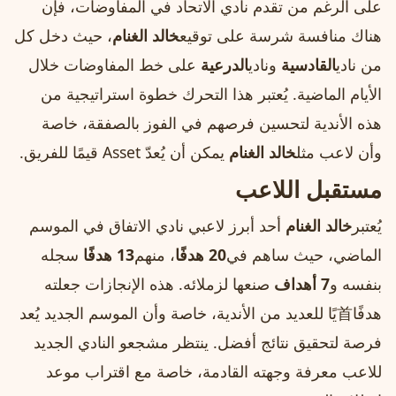
على الرغم من تقدم نادي الاتحاد في المفاوضات، فإن
هناك منافسة شرسة على توقيع
خالد الغنام
، حيث دخل كل
من نادي
القادسية
ونادي
الدرعية
على خط المفاوضات خلال
الأيام الماضية. يُعتبر هذا التحرك خطوة استراتيجية من
هذه الأندية لتحسين فرصهم في الفوز بالصفقة، خاصة
وأن لاعب مثل
خالد الغنام
يمكن أن يُعدّ Asset قيمًا للفريق.
مستقبل اللاعب
يُعتبر
خالد الغنام
أحد أبرز لاعبي نادي الاتفاق في الموسم
الماضي، حيث ساهم في
20 هدفًا
، منهم
13 هدفًا
سجله
بنفسه و
7 أهداف
صنعها لزملائه. هذه الإنجازات جعلته
هدفًا首يًا للعديد من الأندية، خاصة وأن الموسم الجديد يُعد
فرصة لتحقيق نتائج أفضل. ينتظر مشجعو النادي الجديد
للاعب معرفة وجهته القادمة، خاصة مع اقتراب موعد