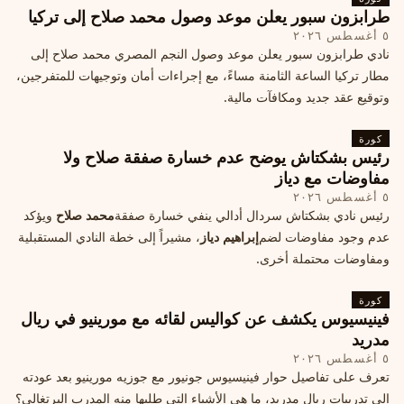
طرابزون سبور يعلن موعد وصول محمد صلاح إلى تركيا
٥ أغسطس ٢٠٢٦
نادي طرابزون سبور يعلن موعد وصول النجم المصري محمد صلاح إلى
مطار تركيا الساعة الثامنة مساءً، مع إجراءات أمان وتوجيهات للمتفرجين،
وتوقيع عقد جديد ومكافآت مالية.
كورة
رئيس بشكتاش يوضح عدم خسارة صفقة صلاح ولا
مفاوضات مع دياز
٥ أغسطس ٢٠٢٦
رئيس نادي بشكتاش سردال أدالي ينفي خسارة صفقة
محمد صلاح
ويؤكد
عدم وجود مفاوضات لضم
إبراهيم دياز
، مشيراً إلى خطة النادي المستقبلية
ومفاوضات محتملة أخرى.
كورة
فينيسيوس يكشف عن كواليس لقائه مع مورينيو في ريال
مدريد
٥ أغسطس ٢٠٢٦
تعرف على تفاصيل حوار فينيسيوس جونيور مع جوزيه مورينيو بعد عودته
إلى تدريبات ريال مدريد، ما هي الأشياء التي طلبها منه المدرب البرتغالي؟