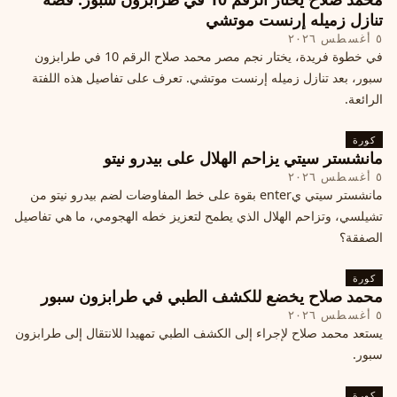
تنازل زميله إرنست موتشي
٥ أغسطس ٢٠٢٦
في خطوة فريدة، يختار نجم مصر محمد صلاح الرقم 10 في طرابزون
سبور، بعد تنازل زميله إرنست موتشي. تعرف على تفاصيل هذه اللفتة
الرائعة.
كورة
مانشستر سيتي يزاحم الهلال على بيدرو نيتو
٥ أغسطس ٢٠٢٦
مانشستر سيتي يenter بقوة على خط المفاوضات لضم بيدرو نيتو من
تشيلسي، وتزاحم الهلال الذي يطمح لتعزيز خطه الهجومي، ما هي تفاصيل
الصفقة؟
كورة
محمد صلاح يخضع للكشف الطبي في طرابزون سبور
٥ أغسطس ٢٠٢٦
يستعد محمد صلاح لإجراء إلى الكشف الطبي تمهيدا للانتقال إلى طرابزون
سبور.
كورة