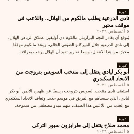
كورة
نادي الدرعية يطلب مالكوم من الهلال.. واللاعب في
موقف محير
٥ أغسطس ٢٠٢٦
يُتوقع أن يغادر النجم البرازيلي مالكوم دي أوليفيرا عملاق الرياض الهلال،
إلى نادي الدرعية خلال الميركاتو الصيفي الحالي. ويتخذ مالكوم موقفًا
محيرًا من هذا الانتقال، وسط تقارير تفيد أن الهلال يرحب بفراقته.
كورة
أبو بكر ليادي ينتقل إلى منتخب السويس بتروجت من
الاتحاد السكندري
٥ أغسطس ٢٠٢٦
استغنى نادي منتخب السويس بتروجت رسميًا عن ظهيره الأيمن أبو بكر
ليادي، الذي سيساهم مع الفريق في موسم جديد. وتعاقد الاتحاد السكندري
مع العديد من اللاعبين هذا الصيف، منهم ميدو مصطفى من سموحة.
كورة
محمد صلاح ينتقل إلى طرابزون سبور التركي
٥ أغسطس ٢٠٢٦