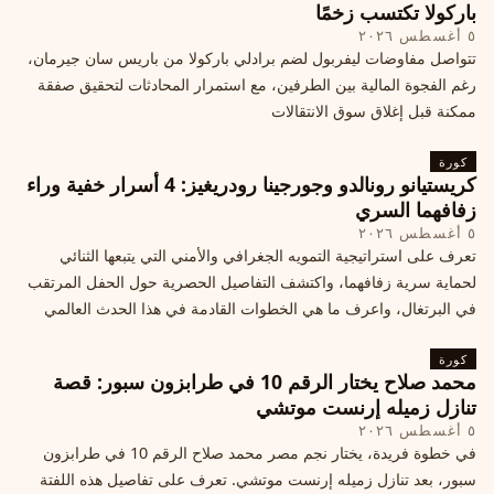
باركولا تكتسب زخمًا
٥ أغسطس ٢٠٢٦
تتواصل مفاوضات ليفربول لضم برادلي باركولا من باريس سان جيرمان،
رغم الفجوة المالية بين الطرفين، مع استمرار المحادثات لتحقيق صفقة
ممكنة قبل إغلاق سوق الانتقالات
كورة
كريستيانو رونالدو وجورجينا رودريغيز: 4 أسرار خفية وراء
زفافهما السري
٥ أغسطس ٢٠٢٦
تعرف على استراتيجية التمويه الجغرافي والأمني التي يتبعها الثنائي
لحماية سرية زفافهما، واكتشف التفاصيل الحصرية حول الحفل المرتقب
في البرتغال، واعرف ما هي الخطوات القادمة في هذا الحدث العالمي
كورة
محمد صلاح يختار الرقم 10 في طرابزون سبور: قصة
تنازل زميله إرنست موتشي
٥ أغسطس ٢٠٢٦
في خطوة فريدة، يختار نجم مصر محمد صلاح الرقم 10 في طرابزون
سبور، بعد تنازل زميله إرنست موتشي. تعرف على تفاصيل هذه اللفتة