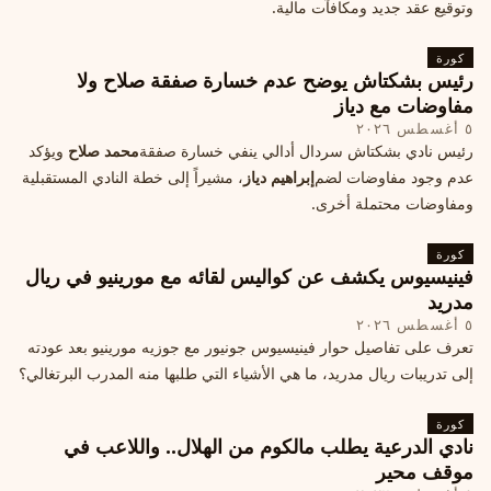
وتوقيع عقد جديد ومكافآت مالية.
كورة
رئيس بشكتاش يوضح عدم خسارة صفقة صلاح ولا
مفاوضات مع دياز
٥ أغسطس ٢٠٢٦
رئيس نادي بشكتاش سردال أدالي ينفي خسارة صفقة
محمد صلاح
ويؤكد
عدم وجود مفاوضات لضم
إبراهيم دياز
، مشيراً إلى خطة النادي المستقبلية
ومفاوضات محتملة أخرى.
كورة
فينيسيوس يكشف عن كواليس لقائه مع مورينيو في ريال
مدريد
٥ أغسطس ٢٠٢٦
تعرف على تفاصيل حوار فينيسيوس جونيور مع جوزيه مورينيو بعد عودته
إلى تدريبات ريال مدريد، ما هي الأشياء التي طلبها منه المدرب البرتغالي؟
كورة
نادي الدرعية يطلب مالكوم من الهلال.. واللاعب في
موقف محير