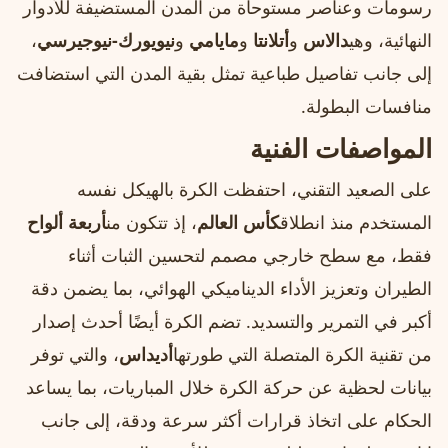
رسومات وعناصر مستوحاة من المدن المستضيفة للأدوار
النهائية، وهي
دالاس
و
أتلانتا
و
مايامي
و
نيويورك-نيوجيرسي
،
إلى جانب تفاصيل طباعية تمثل بقية المدن التي استضافت
منافسات البطولة.
المواصفات الفنية
على الصعيد التقني، احتفظت الكرة بالهيكل نفسه
المستخدم منذ انطلاق
كأس العالم
، إذ تتكون من
أربعة ألواح
فقط، مع سطح خارجي مصمم لتحسين الثبات أثناء
الطيران وتعزيز الأداء الديناميكي الهوائي، بما يضمن دقة
أكبر في التمرير والتسديد. تضم الكرة أيضًا أحدث إصدار
من تقنية الكرة المتصلة التي طورتها
أديداس
، والتي توفر
بيانات لحظية عن حركة الكرة خلال المباريات، بما يساعد
الحكام على اتخاذ قرارات أكثر سرعة ودقة، إلى جانب