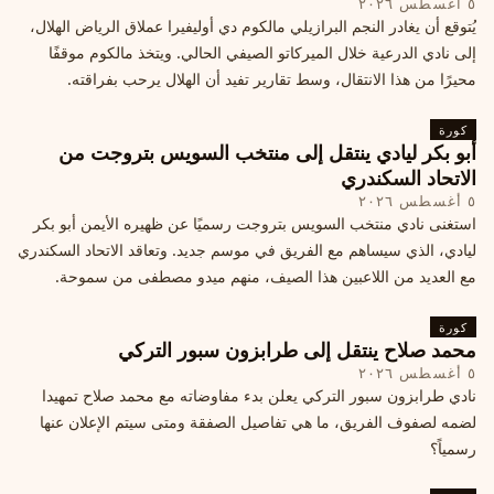
٥ أغسطس ٢٠٢٦
يُتوقع أن يغادر النجم البرازيلي مالكوم دي أوليفيرا عملاق الرياض الهلال،
إلى نادي الدرعية خلال الميركاتو الصيفي الحالي. ويتخذ مالكوم موقفًا
محيرًا من هذا الانتقال، وسط تقارير تفيد أن الهلال يرحب بفراقته.
كورة
أبو بكر ليادي ينتقل إلى منتخب السويس بتروجت من
الاتحاد السكندري
٥ أغسطس ٢٠٢٦
استغنى نادي منتخب السويس بتروجت رسميًا عن ظهيره الأيمن أبو بكر
ليادي، الذي سيساهم مع الفريق في موسم جديد. وتعاقد الاتحاد السكندري
مع العديد من اللاعبين هذا الصيف، منهم ميدو مصطفى من سموحة.
كورة
محمد صلاح ينتقل إلى طرابزون سبور التركي
٥ أغسطس ٢٠٢٦
نادي طرابزون سبور التركي يعلن بدء مفاوضاته مع محمد صلاح تمهيدا
لضمه لصفوف الفريق، ما هي تفاصيل الصفقة ومتى سيتم الإعلان عنها
رسمياً؟