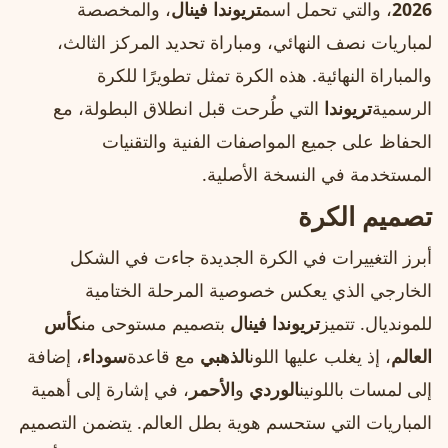
2026
، والتي تحمل اسم
تريوندا فينال
، والمخصصة
لمباريات نصف النهائي، ومباراة تحديد المركز الثالث،
والمباراة النهائية. هذه الكرة تمثل تطويرًا للكرة
الرسمية
تريوندا
التي طُرحت قبل انطلاق البطولة، مع
الحفاظ على جميع المواصفات الفنية والتقنيات
المستخدمة في النسخة الأصلية.
تصميم الكرة
أبرز التغييرات في الكرة الجديدة جاءت في الشكل
الخارجي الذي يعكس خصوصية المرحلة الختامية
للمونديال. تتميز
تريوندا فينال
بتصميم مستوحى من
كأس
العالم
، إذ يغلب عليها اللون
الذهبي
مع قاعدة
سوداء
، إضافة
إلى لمسات باللونين
الوردي
و
الأحمر
، في إشارة إلى أهمية
المباريات التي ستحسم هوية بطل العالم. يتضمن التصميم