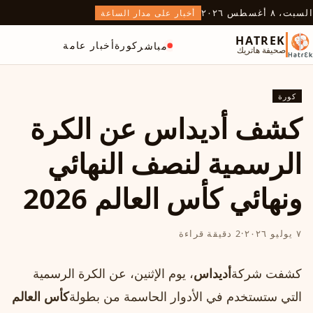
السبت، ٨ أغسطس ٢٠٢٦
أخبار على مدار الساعة
HATREK
كورة
أخبار عامة
مباشر
صحيفة هاتريك
كورة
كشف أديداس عن الكرة
الرسمية لنصف النهائي
ونهائي كأس العالم 2026
٧ يوليو ٢٠٢٦
·
2 دقيقة قراءة
كشفت شركة
أديداس
، يوم الإثنين، عن الكرة الرسمية
التي ستستخدم في الأدوار الحاسمة من بطولة
كأس العالم