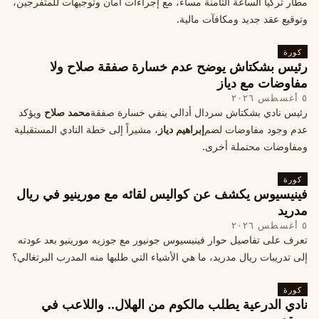
مطار تركيا الساعة الثامنة مساءً، مع إجراءات أمان وتوجيهات للمتفرجين،
وتوقيع عقد جديد ومكافآت مالية.
كورة
رئيس بشكتاش يوضح عدم خسارة صفقة صلاح ولا
مفاوضات مع دياز
٥ أغسطس ٢٠٢٦
رئيس نادي بشكتاش سردال أدالي ينفي خسارة صفقة
محمد صلاح
ويؤكد
عدم وجود مفاوضات لضم
إبراهيم دياز
، مشيراً إلى خطة النادي المستقبلية
ومفاوضات محتملة أخرى.
كورة
فينيسيوس يكشف عن كواليس لقائه مع مورينيو في ريال
مدريد
٥ أغسطس ٢٠٢٦
تعرف على تفاصيل حوار فينيسيوس جونيور مع جوزيه مورينيو بعد عودته
إلى تدريبات ريال مدريد، ما هي الأشياء التي طلبها منه المدرب البرتغالي؟
كورة
نادي الدرعية يطلب مالكوم من الهلال.. واللاعب في