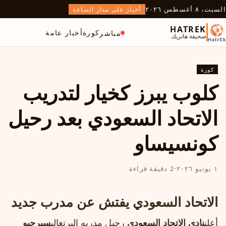
السبت، ٨ أغسطس ٢٠٢٦
أخبار على مدار الساعة
HATREK
كورة
أخبار عامة
مباشر
صحيفة هاتريك
كورة
كلوب يبرز كخيار لتدريب
الاتحاد السعودي بعد رحيل
كونسيساو
١ يونيو ٢٠٢٦
·
2 دقيقة قراءة
الاتحاد السعودي يفتش عن مدرب جديد
أعلن
نادي الاتحاد السعودي
رحيل مدربه البرتغالي
سيرجيو