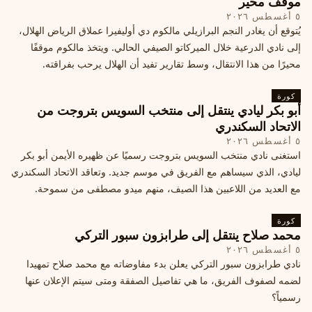
موقف محير
٥ أغسطس ٢٠٢٦
يُتوقع أن يغادر النجم البرازيلي مالكوم دي أوليفيرا عملاق الرياض الهلال،
إلى نادي الدرعية خلال الميركاتو الصيفي الحالي. ويتخذ مالكوم موقفًا
محيرًا من هذا الانتقال، وسط تقارير تفيد أن الهلال يرحب بفراقته.
كورة
أبو بكر ليادي ينتقل إلى منتخب السويس بتروجت من
الاتحاد السكندري
٥ أغسطس ٢٠٢٦
استغنى نادي منتخب السويس بتروجت رسميًا عن ظهيره الأيمن أبو بكر
ليادي، الذي سيساهم مع الفريق في موسم جديد. وتعاقد الاتحاد السكندري
مع العديد من اللاعبين هذا الصيف، منهم ميدو مصطفى من سموحة.
كورة
محمد صلاح ينتقل إلى طرابزون سبور التركي
٥ أغسطس ٢٠٢٦
نادي طرابزون سبور التركي يعلن بدء مفاوضاته مع محمد صلاح تمهيدا
لضمه لصفوف الفريق، ما هي تفاصيل الصفقة ومتى سيتم الإعلان عنها
رسمياً؟