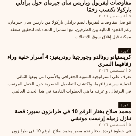
مفاوضات ليفربول وباريس سان جيرمان حول برادلي
باركولا تكتسب زخمًا
٥ أغسطس ٢٠٢٦
تتواصل مفاوضات ليفربول لضم برادلي باركولا من باريس سان جيرمان،
رغم الفجوة المالية بين الطرفين، مع استمرار المحادثات لتحقيق صفقة
ممكنة قبل إغلاق سوق الانتقالات
كورة
كريستيانو رونالدو وجورجينا رودريغيز: 4 أسرار خفية وراء
زفافهما السري
٥ أغسطس ٢٠٢٦
تعرف على استراتيجية التمويه الجغرافي والأمني التي يتبعها الثنائي
لحماية سرية زفافهما، واكتشف التفاصيل الحصرية حول الحفل المرتقب
في البرتغال، واعرف ما هي الخطوات القادمة في هذا الحدث العالمي
كورة
محمد صلاح يختار الرقم 10 في طرابزون سبور: قصة
تنازل زميله إرنست موتشي
٥ أغسطس ٢٠٢٦
في خطوة فريدة، يختار نجم مصر محمد صلاح الرقم 10 في طرابزون