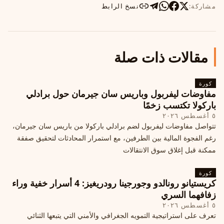
مشاركة:
نسخ الرابط
مقالات ذات صلة
كورة
مفاوضات ليفربول وباريس سان جيرمان حول برادلي
باركولا تكتسب زخمًا
٥ أغسطس ٢٠٢٦
تتواصل مفاوضات ليفربول لضم برادلي باركولا من باريس سان جيرمان،
رغم الفجوة المالية بين الطرفين، مع استمرار المحادثات لتحقيق صفقة
ممكنة قبل إغلاق سوق الانتقالات
كورة
كريستيانو رونالدو وجورجينا رودريغيز: 4 أسرار خفية وراء
زفافهما السري
٥ أغسطس ٢٠٢٦
تعرف على استراتيجية التمويه الجغرافي والأمني التي يتبعها الثنائي