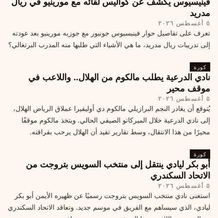
فينيسيوس يكشف عن كواليس لقائه مع مورينيو في ريال
مدريد
٥ أغسطس ٢٠٢٦
تعرف على تفاصيل حوار فينيسيوس جونيور مع جوزيه مورينيو بعد عودته
إلى تدريبات ريال مدريد، ما هي الأشياء التي طلبها منه المدرب البرتغالي؟
كورة
نادي الدرعية يطلب مالكوم من الهلال.. واللاعب في
موقف محير
٥ أغسطس ٢٠٢٦
يُتوقع أن يغادر النجم البرازيلي مالكوم دي أوليفيرا عملاق الرياض الهلال،
إلى نادي الدرعية خلال الميركاتو الصيفي الحالي. ويتخذ مالكوم موقفًا
محيرًا من هذا الانتقال، وسط تقارير تفيد أن الهلال يرحب بفراقته.
كورة
أبو بكر ليادي ينتقل إلى منتخب السويس بتروجت من
الاتحاد السكندري
٥ أغسطس ٢٠٢٦
استغنى نادي منتخب السويس بتروجت رسميًا عن ظهيره الأيمن أبو بكر
ليادي، الذي سيساهم مع الفريق في موسم جديد. وتعاقد الاتحاد السكندري