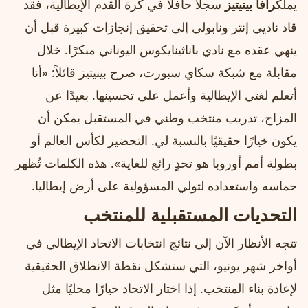
يملك
رافا بينيتيز
سجلًا حافلاً في كرة القدم الإيطالية، فقد
قاد ناديي إنتر ونابولي إلى تحقيق إنجازات كبيرة قبل أن
ينهي عقده مع نادي باناثينايكوس اليوناني مبكرًا. خلال
مقابلة مع شبكة سكاي سبورت، صرح بينيتيز قائلاً: «أنا
أتعلم لغتي الإيطالية وأعمل على تحسينها. بعيدًا عن
المزاح، تدريب منتخب وطني في المستقبل يمكن أن
يكون خيارًا حقيقيًا بالنسبة لي. التحضير لكأس العالم أو
بطولة أمم أوروبا هو تحدٍ رائع للغاية». هذه الكلمات تُظهر
حماسه واستعداده لتولي المسؤولية على أرض إيطاليا.
التحديات المستقبلية للمنتخب
تتجه الأنظار الآن إلى نتائج انتخابات الاتحاد الإيطالي في
أواخر شهر يونيو، التي ستشكل نقطة الانطلاق الحقيقية
لإعادة بناء المنتخب. إذا اختار الاتحاد خيارًا محليًا مثل