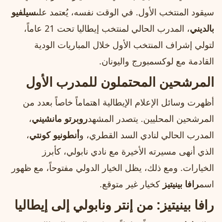
سيقود المنتخب الأول. في الوقت نفسه، يُعتمد على
سيلفيو
بالديني
، المدرب الحالي لمنتخب إيطاليا تحت 21 عاماً،
لتولي إشراف المنتخب الأول خلال المباريات الودية
القادمة مع لوكسمبورج واليونان.
المرشحين المحتملون للمدرب الأول
أظهرت وسائل الإعلام الإيطالية اهتماماً خاصاً بعدد من
المرشحين المحليين. يتصدر المشهد
روبرتو مانشيني
،
المدرب الحالي لنادي السد القطري، و
أنطونيو كونتي
،
الذي أنهى مسيرته الأخيرة مع نادي نابولي، كأبرز
الخيارات. ومع ذلك، يظل الخيار الدولي مفتوحاً، مع ظهور
اسم
رافا بينيتيز
كخيار غير متوقع.
رافا بينيتيز: من إنتر ونابولي إلى إيطاليا