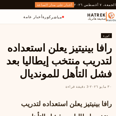
الجمعة، ٧ أغسطس ٢٠٢٦
أخبار على مدار الساعة
HATREK
كورة
أخبار عامة
مباشر
صحيفة هاتريك
كورة
رافا بينيتيز يعلن استعداده
لتدريب منتخب إيطاليا بعد
فشل التأهل للمونديال
٣٠ مايو ٢٠٢٦
·
3 دقيقة قراءة
رافا بينيتيز يعلن استعداده لتدريب