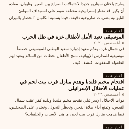
يطرح باحثان سيناريو جديدا لاحتمالات الصراع بين الصين وتايوان، مفاده
أن بكين قد تختار إستراتيجية مختلفة تقوم على استهداف الموانئ
التايوانية بضربات صاروخية دقيقة، فيما يسميه الكاتبان "الحصار بالنيران
أخبار عامة
الموسيقى تعيد الأمل لأطفال غزة في ظل الحرب
٥ أغسطس ٢٠٢٦
في شمال غزة، يقدّم معهد إدوارد سعيد الوطني للموسيقى حصصاً
موسيقية للمدارس الإيوائية، تمنح الأطفال لحظات من السلام وتعيد لهم
الطفولة المفقودة. اكتشف كيف
أخبار عامة
اقتحام مخيم قلنديا وهدم منازل قرب بيت لحم في
عمليات الاحتلال الإسرائيلي
٥ أغسطس ٢٠٢٦
قوات الاحتلال الإسرائيلي تقتحم مخيم قلنديا وبلدة كفر عقب شمال
القدس، وتمنع أداء صلاة الفجر، وتحظّر التجول، وتعتدي على الصحفيين،
فيما هدمت منازل قرب بيت لحم، ما هي الأسباب والخلفيات؟
أخبار عامة