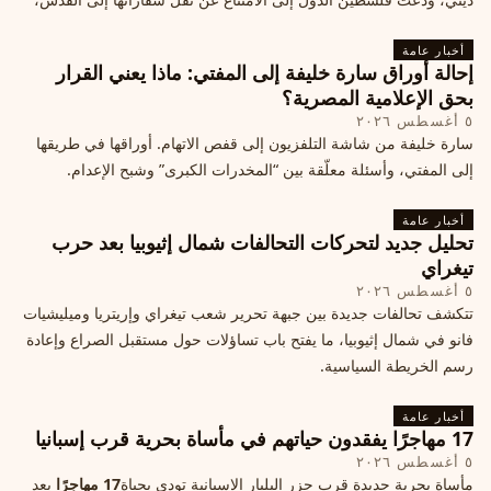
ما يزيد التوتر في المنطقة
أخبار عامة
إحالة أوراق سارة خليفة إلى المفتي: ماذا يعني القرار
بحق الإعلامية المصرية؟
٥ أغسطس ٢٠٢٦
سارة خليفة من شاشة التلفزيون إلى قفص الاتهام. أوراقها في طريقها
إلى المفتي، وأسئلة معلّقة بين “المخدرات الكبرى” وشبح الإعدام.
أخبار عامة
تحليل جديد لتحركات التحالفات شمال إثيوبيا بعد حرب
تيغراي
٥ أغسطس ٢٠٢٦
تتكشف تحالفات جديدة بين جبهة تحرير شعب تيغراي وإريتريا وميليشيات
فانو في شمال إثيوبيا، ما يفتح باب تساؤلات حول مستقبل الصراع وإعادة
رسم الخريطة السياسية.
أخبار عامة
17 مهاجرًا يفقدون حياتهم في مأساة بحرية قرب إسبانيا
٥ أغسطس ٢٠٢٦
مأساة بحرية جديدة قرب جزر البليار الإسبانية تودي بحياة
17 مهاجرًا
بعد