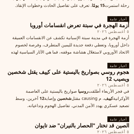
رحلة استمرت
15 يومًا
. تعرف على تفاصيل الحادث وخطوات الإنقاذ.
أخبار عامة
أزمة الهجرة في سبتة تعرض انقسامات أوروبا
٥ أغسطس ٢٠٢٦
أزمة الهجرة في مدينة سبتة الإسبانية تكشف عن الانقسامات العميقة
داخل أوروبا، وتعطي دفعة جديدة لليمين المتطرف، وفرصة لخصوم
الاتحاد الأوروبي لاستغلال هشاشة موقفه، فما هي الآثار السياسية لهذه
الأزمة؟
أخبار عامة
هجوم روسي بصواريخ باليستية على كييف يقتل شخصين
ويصيب 12
٥ أغسطس ٢٠٢٦
في فجر الأربعاء أطلقت
روسيا
صواريخ باليستية على العاصمة
الأوكرانية
كييف
، م causing مقتل
شخصين
وإصابة
12
آخرين، وسط
تصعيد عسكري يهدد الأمن المدني. تفاصيل الهجوم وتداعياته.
أخبار عامة
الصين قد تختار "الحصار بالنيران" ضد تايوان
٥ أغسطس ٢٠٢٦