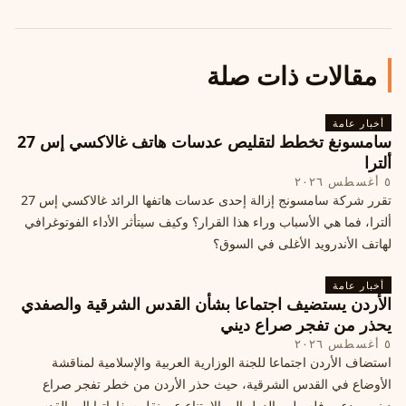
مقالات ذات صلة
أخبار عامة
سامسونغ تخطط لتقليص عدسات هاتف غالاكسي إس 27
ألترا
٥ أغسطس ٢٠٢٦
تقرر شركة سامسونج إزالة إحدى عدسات هاتفها الرائد غالاكسي إس 27
ألترا، فما هي الأسباب وراء هذا القرار؟ وكيف سيتأثر الأداء الفوتوغرافي
لهاتف الأندرويد الأغلى في السوق؟
أخبار عامة
الأردن يستضيف اجتماعا بشأن القدس الشرقية والصفدي
يحذر من تفجر صراع ديني
٥ أغسطس ٢٠٢٦
استضاف الأردن اجتماعا للجنة الوزارية العربية والإسلامية لمناقشة
الأوضاع في القدس الشرقية، حيث حذر الأردن من خطر تفجر صراع
ديني، ودعت فلسطين الدول إلى الامتناع عن نقل سفاراتها إلى القدس،