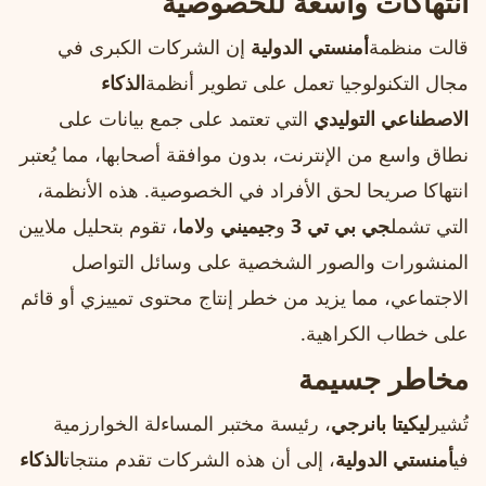
انتهاكات واسعة للخصوصية
قالت منظمة
أمنستي الدولية
إن الشركات الكبرى في
مجال التكنولوجيا تعمل على تطوير أنظمة
الذكاء
الاصطناعي التوليدي
التي تعتمد على جمع بيانات على
نطاق واسع من الإنترنت، بدون موافقة أصحابها، مما يُعتبر
انتهاكا صريحا لحق الأفراد في الخصوصية. هذه الأنظمة،
التي تشمل
جي بي تي 3
و
جيميني
و
لاما
، تقوم بتحليل ملايين
المنشورات والصور الشخصية على وسائل التواصل
الاجتماعي، مما يزيد من خطر إنتاج محتوى تمييزي أو قائم
على خطاب الكراهية.
مخاطر جسيمة
تُشير
ليكيتا بانرجي
، رئيسة مختبر المساءلة الخوارزمية
في
أمنستي الدولية
، إلى أن هذه الشركات تقدم منتجات
الذكاء