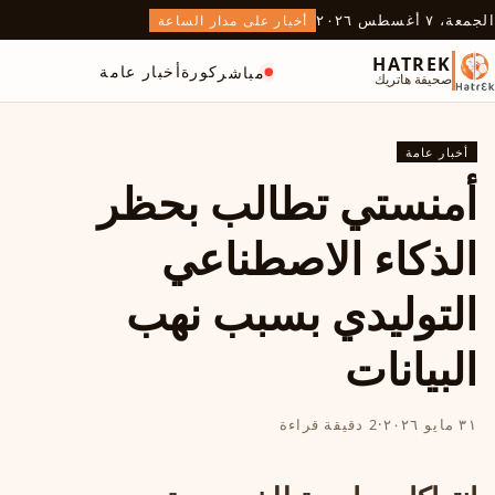
الجمعة، ٧ أغسطس ٢٠٢٦
أخبار على مدار الساعة
HATREK
كورة
أخبار عامة
مباشر
صحيفة هاتريك
أخبار عامة
أمنستي تطالب بحظر
الذكاء الاصطناعي
التوليدي بسبب نهب
البيانات
٣١ مايو ٢٠٢٦
·
2 دقيقة قراءة