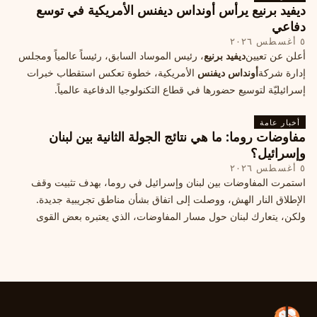
ديفيد برنيع يرأس أونداس ديفنس الأمريكية في توسع
دفاعي
٥ أغسطس ٢٠٢٦
أعلن عن تعيين
ديفيد برنيع
، رئيس الموساد السابق، رئيساً عالمياً ومجلس
إدارة شركة
أونداس ديفنس
الأمريكية، خطوة تعكس استقطاب خبرات
إسرائيليّة لتوسيع حضورها في قطاع التكنولوجيا الدفاعية عالمياً.
أخبار عامة
مفاوضات روما: ما هي نتائج الجولة الثانية بين لبنان
وإسرائيل؟
٥ أغسطس ٢٠٢٦
استمرت المفاوضات بين لبنان وإسرائيل في روما، بهدف تثبيت وقف
الإطلاق النار الهش، ووصلت إلى اتفاق بشأن مناطق تجريبية جديدة.
ولكن، يتعارك لبنان حول مسار المفاوضات، الذي يعتبره بعض القوى
السياسية مدخلا لمعالجة الملفات العالقة، فيما يرى otros أنها تنازلات
ميدانية.