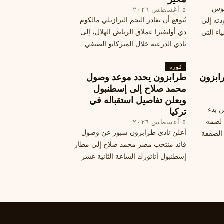
يوس
٥ أغسطس ٢٠٢٦
يُتوقع أن يغادر النجم البرازيلي مالكوم
دته إلى
دي أوليفيرا عملاق الرياض الهلال، إلى
اء التي
نادي الدرعية خلال الميركاتو الصيفي
الحالي. ويتخذ مالكوم موقفًا محيرًا من
كورة
هذا الانتقال، وسط تقارير تفيد أن الهلال
ابزون
طرابزون يحدد موعد وصول
يرحب بفراقته.
محمد صلاح إلى إسطنبول
ويعلن تفاصيل استقباله في
ن بدء
تركيا
 لضمه
٥ أغسطس ٢٠٢٦
أعلن نادي طرابزون سبور عن وصول
الصفقة
قائد منتخب مصر محمد صلاح إلى مطار
إسطنبول أتاتورك الساعة الثانية عشر
ظهرًا يوم الأربعاء، مع تفاصيل العقد
والرواتب ومواعيد المباريات القادمة.
تعرف على كل ما يتعلق بالصفقة
التركية الكبرى.