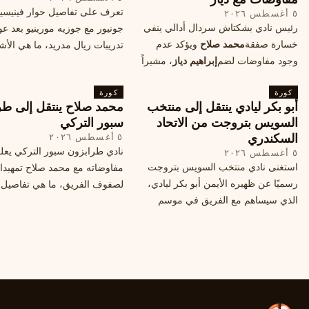
تعرف على تفاصيل حوار فينيس
٥ أغسطس ٢٠٢٦
رئيس نادي بشكتاش سردال أدالي ينفي
جونيور مع جوزيه مورينيو بعد عو
خسارة صفقة
محمد صلاح
ويؤكد عدم
تدريبات ريال مدريد، ما هي الأشي
وجود مفاوضات لضم
إبراهيم دياز
، مشيراً
طلبها منه المدرب البرتغالي؟
إلى خطة النادي المستقبلية ومفاوضات
كورة
محتملة أخرى.
كورة
أبو بكر ليادي ينتقل إلى منتخب
محمد صلاح ينتقل إلى طر
السويس بتروجت من الاتحاد
سبور التركي
السكندري
٥ أغسطس ٢٠٢٦
نادي طرابزون سبور التركي يعل
٥ أغسطس ٢٠٢٦
استغنى نادي منتخب السويس بتروجت
مفاوضاته مع محمد صلاح تمهيدا
رسميًا عن ظهيره الأيمن أبو بكر ليادي،
لصفوف الفريق، ما هي تفاصيل 
الذي سيساهم مع الفريق في موسم
ومتى سيتم الإعلان عنها رسمياً؟
جديد. وتعاقد الاتحاد السكندري مع العديد
من اللاعبين هذا الصيف، منهم ميدو
مصطفى من سموحة.