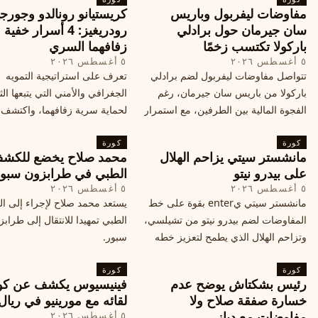
مفاوضات ليفربول وباريس
كريستيانو رونالدو وجورجي
سان جيرمان حول برادلي
رودريغيز: 4 أسرار خفي
باركولا تكتسب زخمًا
زفافهما السري
٥ أغسطس ٢٠٢٦
٥ أغسطس ٢٠٢٦
تتواصل مفاوضات ليفربول لضم برادلي
تعرف على استراتيجية التمويه
باركولا من باريس سان جيرمان، رغم
الجغرافي والأمني التي يتبعها الث
الفجوة المالية بين الطرفين، مع استمرار
لحماية سرية زفافهما، واكتشف
المحادثات لتحقيق صفقة ممكنة قبل
التفاصيل الحصرية حول الحفل 
كورة
إغلاق سوق الانتقالات
كورة
في البرتغال، واعرف ما هي ال
مانشستر سيتي يزاحم الهلال
محمد صلاح يخضع للكش
القادمة في هذا الحدث العالمي
على بيدرو نيتو
الطبي في طرابزون سبو
٥ أغسطس ٢٠٢٦
٥ أغسطس ٢٠٢٦
مانشستر سيتي يenter بقوة على خط
يستعد محمد صلاح لإجراء إلى 
المفاوضات لضم بيدرو نيتو من تشيلسي،
الطبي تمهيدا للانتقال إلى طراب
وتزاحم الهلال الذي يطمح لتعزيز خطه
سبور.
الهجومي، ما هي تفاصيل الصفقة؟
كورة
كورة
رئيس بشكتاش يوضح عدم
فينيسيوس يكشف عن كو
خسارة صفقة صلاح ولا
لقائه مع مورينيو في ريال
مفاوضات مع دياز
٥ أغسطس ٢٠٢٦