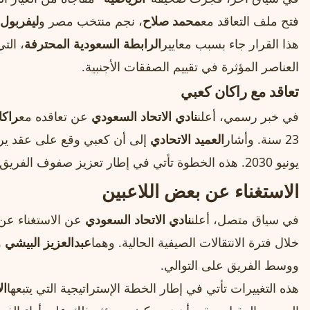
فتح ملف التعاقد مع
محمد صلاح
، نجم منتخب مصر و
ليفربول
هذا القرار جاء بسبب معايير
الرابطة السعودية المحترفة
، الت
العناصر المؤثرة في تقييم الصفقات الأجنبية.
تعاقد مع راكان كعبي
في خبر رسمي، أعلن
نادي الاتحاد السعودي
عن تعاقده مع
راكا
23 سنة. وأشار
العميد الاتحادي
يونيو 2030. هذه الخطوة تأتي في إطار تعزيز صفوف الفريق بلاعبين شباب ومواهب سعودية.
الاستغناء عن بعض اللاعبين
في سياق متصل، أعلن
نادي الاتحاد السعودي
عن الاستغناء عن 
خلال فترة الانتقالات الصيفية الحالية. وهما
عبدالعزيز البيشي
و
ووسط الفريق على التوالي.
هذه التغييرات تأتي في إطار الخطة الإستراتيجية التي يتبعها
ال