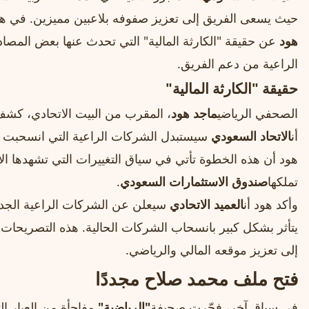
حيث يسعى الفريق إلى تعزيز صفوفه بلاعبين مميزين. في ه
هود
عن حقيقة "الكارثة المالية" التي تحدث عنها بعض المصا
الراعية من دعم الفريق.
حقيقة "الكارثة المالية"
الصحفي الرياضي
ماجد هود
، المقرب من البيت الاتحادي، كش
أن
الاتحاد السعودي
سيستبدل الشركات الراعية التي انسحبت 
هود أن هذه الخطوة تأتي في سياق التغييرات التي تشهدها الأ
تملكها
صندوق الاستثمارات السعودي
.
وأكد هود أن
العميد الاتحادي
سيعلن عن الشركات الراعية الجدي
يتأثر بشكل كبير بانسحاب الشركات الحالية. هذه التصريحا
إلى تعزيز موقعه المالي والرياضي.
فتح ملف محمد صلاح مجددًا
في سياق آخر، فجّرت صحيفة
"الرياضية"
مفاجأة من العيار ال