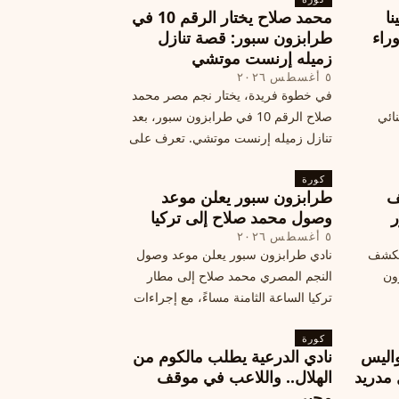
نا
محمد صلاح يختار الرقم 10 في
ة وراء
طرابزون سبور: قصة تنازل
زميله إرنست موتشي
٥ أغسطس ٢٠٢٦
في خطوة فريدة، يختار نجم مصر محمد
نائي
صلاح الرقم 10 في طرابزون سبور، بعد
تنازل زميله إرنست موتشي. تعرف على
المرتقب
تفاصيل هذه اللفتة الرائعة.
خطوات
كورة
ف
طرابزون سبور يعلن موعد
ر
وصول محمد صلاح إلى تركيا
٥ أغسطس ٢٠٢٦
الكشف
نادي طرابزون سبور يعلن موعد وصول
زون
النجم المصري محمد صلاح إلى مطار
تركيا الساعة الثامنة مساءً، مع إجراءات
أمان وتوجيهات للمتفرجين، وتوقيع عقد
كورة
جديد ومكافآت مالية.
اليس
نادي الدرعية يطلب مالكوم من
 مدريد
الهلال.. واللاعب في موقف
محير