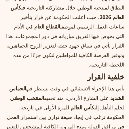
النطاق لمنتخبه الوطني خلال مشاركته التاريخية في
كأس
العالم 2026
، حيث أعلنت الحكومة عن قرار بتأخير
ساعات العمل الرسمي لموظفي
القطاع العام
في الأيام
التي يخوض فيها الفريق مبارياته في دور المجموعات. هذا
القرار يأتي في سياق جهود حثيثة لتعزيز الروح الجماهيرية
وتوفير الفرصة الكافية للمواطنين لتكون جزءًا من هذه
اللحظة التاريخية.
خلفية القرار
يأتي هذا الإجراء الاستثنائي في وقت يسيطر فيه
الحماس
الشديد
على الشارع الأردني، منذ تحقيق
المنتخب الوطني
لحلم التأهل إلى
كأس العالم
للمرة الأولى في تاريخه.
الحكومة ترغب في إيجاد صيغة توازن بين استمرار العمل
في مرافق الدولة ومنح المرونة الكافية للمشجعين للتعبير