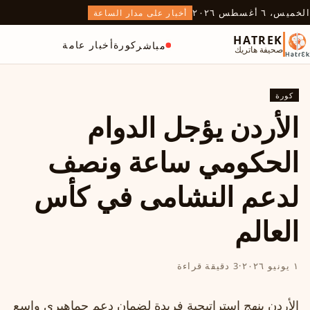
الخميس، ٦ أغسطس ٢٠٢٦
أخبار على مدار الساعة
HATREK
كورة
أخبار عامة
مباشر
صحيفة هاتريك
كورة
الأردن يؤجل الدوام
الحكومي ساعة ونصف
لدعم النشامى في كأس
العالم
١ يونيو ٢٠٢٦
·
3 دقيقة قراءة
الأردن ينهج استراتيجية فريدة لضمان دعم جماهيري واسع