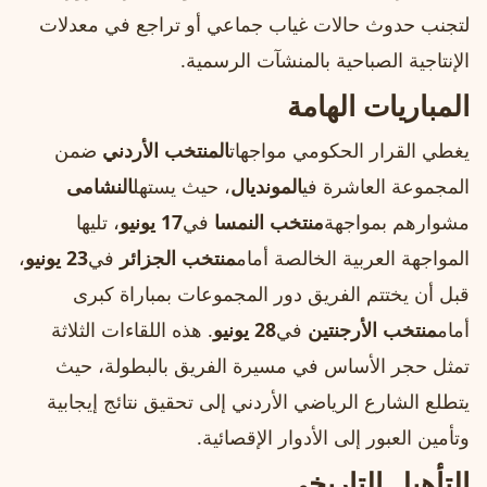
لتجنب حدوث حالات غياب جماعي أو تراجع في معدلات
الإنتاجية الصباحية بالمنشآت الرسمية.
المباريات الهامة
يغطي القرار الحكومي مواجهات
المنتخب الأردني
ضمن
المجموعة العاشرة في
المونديال
، حيث يستهل
النشامى
مشوارهم بمواجهة
منتخب النمسا
في
17 يونيو
، تليها
المواجهة العربية الخالصة أمام
منتخب الجزائر
في
23 يونيو
،
قبل أن يختتم الفريق دور المجموعات بمباراة كبرى
أمام
منتخب الأرجنتين
في
28 يونيو
. هذه اللقاءات الثلاثة
تمثل حجر الأساس في مسيرة الفريق بالبطولة، حيث
يتطلع الشارع الرياضي الأردني إلى تحقيق نتائج إيجابية
وتأمين العبور إلى الأدوار الإقصائية.
التأهيل التاريخي