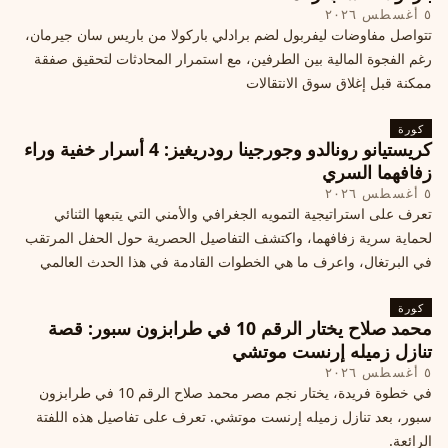
٥ أغسطس ٢٠٢٦
تتواصل مفاوضات ليفربول لضم برادلي باركولا من باريس سان جيرمان،
رغم الفجوة المالية بين الطرفين، مع استمرار المحادثات لتحقيق صفقة
ممكنة قبل إغلاق سوق الانتقالات
كورة
كريستيانو رونالدو وجورجينا رودريغيز: 4 أسرار خفية وراء
زفافهما السري
٥ أغسطس ٢٠٢٦
تعرف على استراتيجية التمويه الجغرافي والأمني التي يتبعها الثنائي
لحماية سرية زفافهما، واكتشف التفاصيل الحصرية حول الحفل المرتقب
في البرتغال، واعرف ما هي الخطوات القادمة في هذا الحدث العالمي
كورة
محمد صلاح يختار الرقم 10 في طرابزون سبور: قصة
تنازل زميله إرنست موتشي
٥ أغسطس ٢٠٢٦
في خطوة فريدة، يختار نجم مصر محمد صلاح الرقم 10 في طرابزون
سبور، بعد تنازل زميله إرنست موتشي. تعرف على تفاصيل هذه اللفتة
الرائعة.