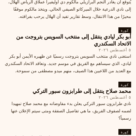
يُتوقع أن يغادر النجم البرازيلي مالكوم دي أوليفيرا عملاق الرياض الهلال،
إلى نادي الدرعية خلال الميركاتو الصيفي الحالي. ويتخذ مالكوم موقفًا
محيرًا من هذا الانتقال، وسط تقارير تفيد أن الهلال يرحب بفراقته.
كورة
أبو بكر ليادي ينتقل إلى منتخب السويس بتروجت من
الاتحاد السكندري
٥ أغسطس ٢٠٢٦
استغنى نادي منتخب السويس بتروجت رسميًا عن ظهيره الأيمن أبو بكر
ليادي، الذي سيساهم مع الفريق في موسم جديد. وتعاقد الاتحاد السكندري
مع العديد من اللاعبين هذا الصيف، منهم ميدو مصطفى من سموحة.
كورة
محمد صلاح ينتقل إلى طرابزون سبور التركي
٥ أغسطس ٢٠٢٦
نادي طرابزون سبور التركي يعلن بدء مفاوضاته مع محمد صلاح تمهيدا
لضمه لصفوف الفريق، ما هي تفاصيل الصفقة ومتى سيتم الإعلان عنها
رسمياً؟
كورة