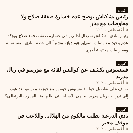
كورة
رئيس بشكتاش يوضح عدم خسارة صفقة صلاح ولا
مفاوضات مع دياز
٥ أغسطس ٢٠٢٦
رئيس نادي بشكتاش سردال أدالي ينفي خسارة صفقة
محمد صلاح
ويؤكد
عدم وجود مفاوضات لضم
إبراهيم دياز
، مشيراً إلى خطة النادي المستقبلية
ومفاوضات محتملة أخرى.
كورة
فينيسيوس يكشف عن كواليس لقائه مع مورينيو في ريال
مدريد
٥ أغسطس ٢٠٢٦
تعرف على تفاصيل حوار فينيسيوس جونيور مع جوزيه مورينيو بعد عودته
إلى تدريبات ريال مدريد، ما هي الأشياء التي طلبها منه المدرب البرتغالي؟
كورة
نادي الدرعية يطلب مالكوم من الهلال.. واللاعب في
موقف محير
٥ أغسطس ٢٠٢٦