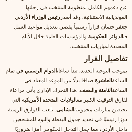
عن دعمهم الكامل لمنظومة المنتخب في رحلتها
المونديالية الاستثنائية. وقد أصدر
رئيس الوزراء الأردني
جعفر حسان
قراراً رسمياً يقضي بتعديل مواعيد العمل
في
الدوائر الحكومية
والمؤسسات العامة خلال الأيام
المحددة لمباريات المنتخب.
تفاصيل القرار
بموجب التوجيه الجديد، تبدأ ساعات
الدوام الرسمي
في تمام
الساعة
العاشرة
صباحًا بدلًا من الموعد المعتاد في
الساعة
الثامنة والنصف
. هذا التحرك الإداري يأتي مراعاة
لفارق التوقيت الكبير مع
الولايات المتحدة الأمريكية
التي
تحتضن مباريات مجموعة
النشامى
. تلعب الفوارق الزمنية
دورًا رئيسيًا في تحديد جدول اليقظة والنوم للمشجعين
داخل الأردن، مما جعل التدخل الحكومي أمرًا ضروريًا