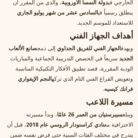
الخارجي في
دولة النمسا الأوروبية
، والذي من المقرر أن
ينطلق رسمياً في
السادس عشر من شهر يوليو الجاري
للاستعداد للموسم الجديد.
أهداف الجهاز الفني
ويهدف
الجهاز الفني للفريق الجداوي
إلى دمج
صانع الألعاب
الجديد
سريعاً في الحصص التدريبية الجماعية والمباريات
الودية المقررة، قصد تطبيق الأفكار التكتيكية المناسبة
وتعويض الفراغ الفني التام الذي تركه
النجم الإيفواري
فرانك كيسيه
.
مسيرة اللاعب
ويبلغ
سيبرستيان من العمر 26 عامًا
، وبدأ مسيرته
الاحترافية مع
نادي كراسنودار الروسي عام 2018
، قبل أن
يتدرج في مختلف الفئات السنية حتى فرض نفسه ضمن