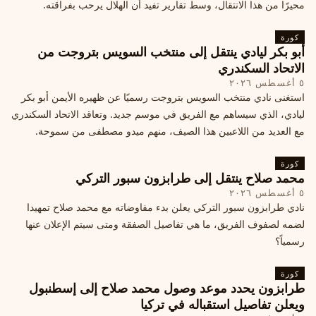
محيرًا من هذا الانتقال، وسط تقارير تفيد أن الهلال يرحب بفراقته.
كورة
أبو بكر ليادي ينتقل إلى منتخب السويس بتروجت من
الاتحاد السكندري
٥ أغسطس ٢٠٢٦
استغنى نادي منتخب السويس بتروجت رسميًا عن ظهيره الأيمن أبو بكر
ليادي، الذي سيساهم مع الفريق في موسم جديد. وتعاقد الاتحاد السكندري
مع العديد من اللاعبين هذا الصيف، منهم ميدو مصطفى من سموحة.
كورة
محمد صلاح ينتقل إلى طرابزون سبور التركي
٥ أغسطس ٢٠٢٦
نادي طرابزون سبور التركي يعلن بدء مفاوضاته مع محمد صلاح تمهيدا
لضمه لصفوف الفريق، ما هي تفاصيل الصفقة ومتى سيتم الإعلان عنها
رسمياً؟
كورة
طرابزون يحدد موعد وصول محمد صلاح إلى إسطنبول
ويعلن تفاصيل استقباله في تركيا