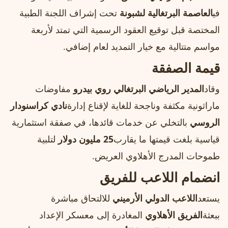
في
العاصمة البرتغالية لشبونة
تحت إشراف اللجنة الطبية
المختصة قبل توقيع العقود الرسمية التي تمتد لأربعة
مواسم متتالية مع خيار التمديد لعام إضافي.
قيمة الصفقة
وقاد
المدير الرياضي البرتغالي روي بيدرو
مفاوضات
ماراثونية مكثفة وناجحة للغاية لإقناع إدارة
نادي كراسنودار
الروسي
بالتخلي عن خدمات قائدها، في صفقة استثمارية
قياسية بلغت قيمتها ما يقارب
25 مليون دولار
لتلبية
طموحات المدرج الأهلاوي العريض.
انضمام اللاعب للفريق
يستعد
اللاعب الدولي الأرميني
للالتحاق مباشرة
ببعثة
الفريق الأهلاوي
المغادرة إلى معسكر الإعداد