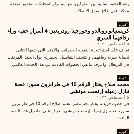
رغم الفجوة المالية بين الطرفين، مع استمرار المحادثات لتحقيق صفقة
ممكنة قبل إغلاق سوق الانتقالات
كورة
كريستيانو رونالدو وجورجينا رودريغيز: 4 أسرار خفية وراء
زفافهما السري
٥ أغسطس ٢٠٢٦
تعرف على استراتيجية التمويه الجغرافي والأمني التي يتبعها الثنائي
لحماية سرية زفافهما، واكتشف التفاصيل الحصرية حول الحفل المرتقب
في البرتغال، واعرف ما هي الخطوات القادمة في هذا الحدث العالمي
كورة
محمد صلاح يختار الرقم 10 في طرابزون سبور: قصة
تنازل زميله إرنست موتشي
٥ أغسطس ٢٠٢٦
في خطوة فريدة، يختار نجم مصر محمد صلاح الرقم 10 في طرابزون
سبور، بعد تنازل زميله إرنست موتشي. تعرف على تفاصيل هذه اللفتة
الرائعة.
كورة