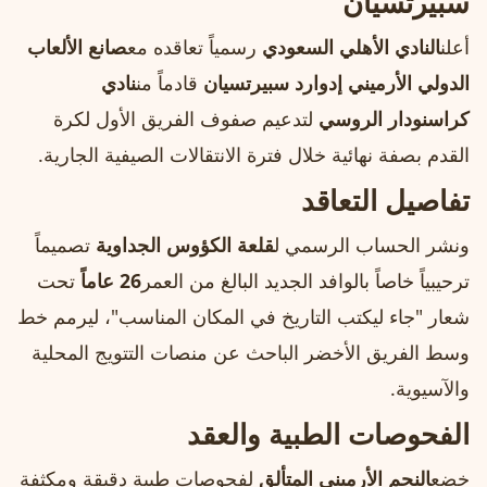
سبيرتسيان
أعلن
النادي الأهلي السعودي
رسمياً تعاقده مع
صانع الألعاب
الدولي الأرميني إدوارد سبيرتسيان
قادماً من
نادي
كراسنودار الروسي
لتدعيم صفوف الفريق الأول لكرة
القدم بصفة نهائية خلال فترة الانتقالات الصيفية الجارية.
تفاصيل التعاقد
ونشر الحساب الرسمي ل
قلعة الكؤوس الجداوية
تصميماً
ترحيبياً خاصاً بالوافد الجديد البالغ من العمر
26 عاماً
تحت
شعار "جاء ليكتب التاريخ في المكان المناسب"، ليرمم خط
وسط الفريق الأخضر الباحث عن منصات التتويج المحلية
والآسيوية.
الفحوصات الطبية والعقد
خضع
النجم الأرميني المتألق
لفحوصات طبية دقيقة ومكثفة