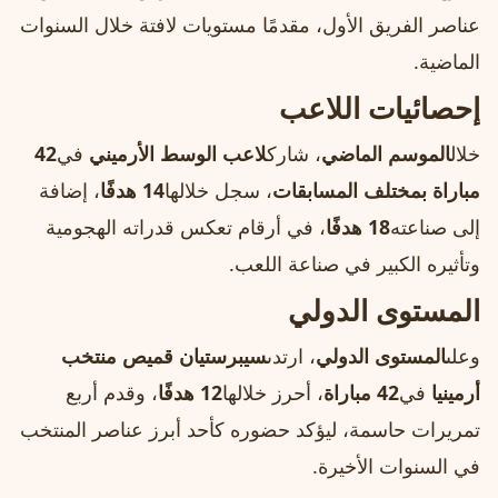
عناصر الفريق الأول، مقدمًا مستويات لافتة خلال السنوات
الماضية.
إحصائيات اللاعب
خلال
الموسم الماضي
، شارك
لاعب الوسط الأرميني
في
42
مباراة بمختلف المسابقات
، سجل خلالها
14 هدفًا
، إضافة
إلى صناعته
18 هدفًا
، في أرقام تعكس قدراته الهجومية
وتأثيره الكبير في صناعة اللعب.
المستوى الدولي
وعلى
المستوى الدولي
، ارتدى
سيبرستيان قميص منتخب
أرمينيا
في
42 مباراة
، أحرز خلالها
12 هدفًا
، وقدم أربع
تمريرات حاسمة، ليؤكد حضوره كأحد أبرز عناصر المنتخب
في السنوات الأخيرة.