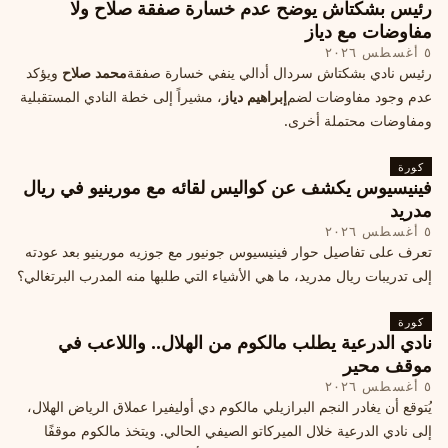
رئيس بشكتاش يوضح عدم خسارة صفقة صلاح ولا
مفاوضات مع دياز
٥ أغسطس ٢٠٢٦
رئيس نادي بشكتاش سردال أدالي ينفي خسارة صفقة
محمد صلاح
ويؤكد
عدم وجود مفاوضات لضم
إبراهيم دياز
، مشيراً إلى خطة النادي المستقبلية
ومفاوضات محتملة أخرى.
كورة
فينيسيوس يكشف عن كواليس لقائه مع مورينيو في ريال
مدريد
٥ أغسطس ٢٠٢٦
تعرف على تفاصيل حوار فينيسيوس جونيور مع جوزيه مورينيو بعد عودته
إلى تدريبات ريال مدريد، ما هي الأشياء التي طلبها منه المدرب البرتغالي؟
كورة
نادي الدرعية يطلب مالكوم من الهلال.. واللاعب في
موقف محير
٥ أغسطس ٢٠٢٦
يُتوقع أن يغادر النجم البرازيلي مالكوم دي أوليفيرا عملاق الرياض الهلال،
إلى نادي الدرعية خلال الميركاتو الصيفي الحالي. ويتخذ مالكوم موقفًا