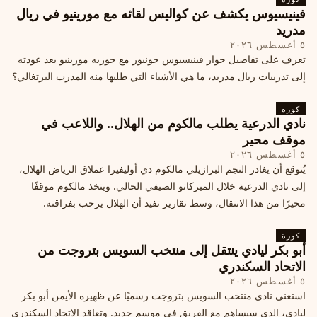
فينيسيوس يكشف عن كواليس لقائه مع مورينيو في ريال
مدريد
٥ أغسطس ٢٠٢٦
تعرف على تفاصيل حوار فينيسيوس جونيور مع جوزيه مورينيو بعد عودته
إلى تدريبات ريال مدريد، ما هي الأشياء التي طلبها منه المدرب البرتغالي؟
كورة
نادي الدرعية يطلب مالكوم من الهلال.. واللاعب في
موقف محير
٥ أغسطس ٢٠٢٦
يُتوقع أن يغادر النجم البرازيلي مالكوم دي أوليفيرا عملاق الرياض الهلال،
إلى نادي الدرعية خلال الميركاتو الصيفي الحالي. ويتخذ مالكوم موقفًا
محيرًا من هذا الانتقال، وسط تقارير تفيد أن الهلال يرحب بفراقته.
كورة
أبو بكر ليادي ينتقل إلى منتخب السويس بتروجت من
الاتحاد السكندري
٥ أغسطس ٢٠٢٦
استغنى نادي منتخب السويس بتروجت رسميًا عن ظهيره الأيمن أبو بكر
ليادي، الذي سيساهم مع الفريق في موسم جديد. وتعاقد الاتحاد السكندري