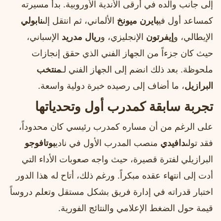
إلى جانب والده في أرقى الأندية الأوروبية. بدأ مسيرته
كمساعد أول في
بايرن ميونخ
الألماني، ثم انتقل إلى
نابولي
الإيطالي، و
إيفرتون
الإنجليزي، و
ريال مدريد
الإسباني،
حيث كان جزءاً من الجهاز الفني الذي حقق إنجازات
ملحوظة. بعد ذلك انضم إلى الجهاز الفني لـ
منتخب
البرازيل
، ما أضاف إلى رصيده خبرة دولية واسعة.
تجربة سابقة كمدرب أول وتحدياتها
على الرغم من أن مساره كمدرب رئيسي كان محدوداً،
فقد تولى
دافيدي
منصب المدرب الأول في نادي
بوتافوجو
البرازيلي لفترة قصيرة، حيث واجه صعوبات الأداء التي
أدت إلى انتهاء عقده مبكراً. ورغم ذلك، أتاح له هذا الدور
اختبار قدراته في إدارة فريق بشكل مستقل وتعلم دروساً
قيمة حول الضغط الإعلامي والنتائج الفورية.