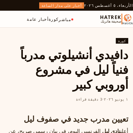
الأربعاء، ٥ أغسطس ٢٠٢٦
أخبار على مدار الساعة
HATREK
كورة
أخبار عامة
مباشر
صحيفة هاتريك
كورة
دافيدي أنشيلوتي مدرباً
فنياً ليل في مشروع
أوروبي كبير
١ يونيو ٢٠٢٦
·
3 دقيقة قراءة
تعيين مدرب جديد في صفوف ليل
أعلن
نادي ليل
الفرنسي اليوم، في بيان رسمي صريح، عن