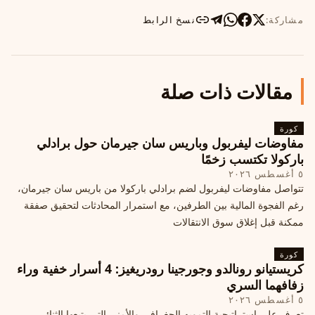
مشاركة:
نسخ الرابط
مقالات ذات صلة
كورة
مفاوضات ليفربول وباريس سان جيرمان حول برادلي
باركولا تكتسب زخمًا
٥ أغسطس ٢٠٢٦
تتواصل مفاوضات ليفربول لضم برادلي باركولا من باريس سان جيرمان،
رغم الفجوة المالية بين الطرفين، مع استمرار المحادثات لتحقيق صفقة
ممكنة قبل إغلاق سوق الانتقالات
كورة
كريستيانو رونالدو وجورجينا رودريغيز: 4 أسرار خفية وراء
زفافهما السري
٥ أغسطس ٢٠٢٦
تعرف على استراتيجية التمويه الجغرافي والأمني التي يتبعها الثنائي