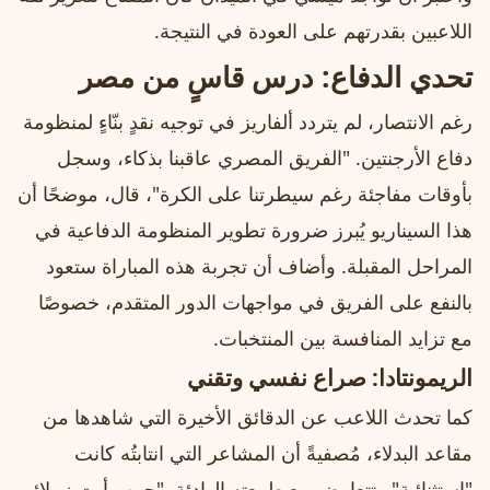
اللاعبين بقدرتهم على العودة في النتيجة.
تحدي الدفاع: درس قاسٍ من مصر
رغم الانتصار، لم يتردد ألفاريز في توجيه نقدٍ بنّاءٍ لمنظومة
دفاع الأرجنتين. "الفريق المصري عاقبنا بذكاء، وسجل
بأوقات مفاجئة رغم سيطرتنا على الكرة"، قال، موضحًا أن
هذا السيناريو يُبرز ضرورة تطوير المنظومة الدفاعية في
المراحل المقبلة. وأضاف أن تجربة هذه المباراة ستعود
بالنفع على الفريق في مواجهات الدور المتقدم، خصوصًا
مع تزايد المنافسة بين المنتخبات.
الريمونتادا: صراع نفسي وتقني
كما تحدث اللاعب عن الدقائق الأخيرة التي شاهدها من
مقاعد البدلاء، مُصفيةً أن المشاعر التي انتابتُه كانت
"استثنائية" وتتعارض مع طبيعته الهادئة. "حين رأيت زملائي