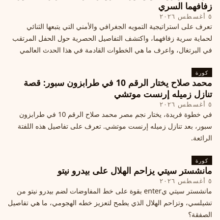
زفافهما السري
٥ أغسطس ٢٠٢٦
تعرف على استراتيجية التمويه الجغرافي والأمني التي يتبعها الثنائي
لحماية سرية زفافهما، واكتشف التفاصيل الحصرية حول الحفل المرتقب
في البرتغال، واعرف ما هي الخطوات القادمة في هذا الحدث العالمي
كورة
محمد صلاح يختار الرقم 10 في طرابزون سبور: قصة
تنازل زميله إرنست موتشي
٥ أغسطس ٢٠٢٦
في خطوة فريدة، يختار نجم مصر محمد صلاح الرقم 10 في طرابزون
سبور، بعد تنازل زميله إرنست موتشي. تعرف على تفاصيل هذه اللفتة
الرائعة.
كورة
مانشستر سيتي يزاحم الهلال على بيدرو نيتو
٥ أغسطس ٢٠٢٦
مانشستر سيتي يenter بقوة على خط المفاوضات لضم بيدرو نيتو من
تشيلسي، وتزاحم الهلال الذي يطمح لتعزيز خطه الهجومي، ما هي تفاصيل
الصفقة؟