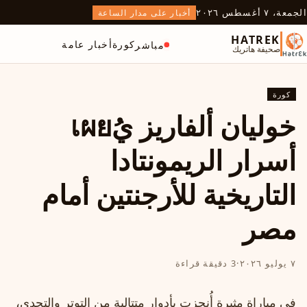
الجمعة، ٧ أغسطس ٢٠٢٦
أخبار على مدار الساعة
HATREK
كورة
أخبار عامة
مباشر
صحيفة هاتريك
كورة
خوليان ألفاريز يُเผย
أسرار الريمونتادا
التاريخية للأرجنتين أمام
مصر
٧ يوليو ٢٠٢٦
·
3 دقيقة قراءة
في مباراة مثيرة أُنجزت بأدوار متتالية من التوتر والتحدي،