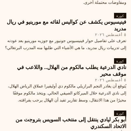
ومفاوضات محتملة أخرى.
كورة
فينيسيوس يكشف عن كواليس لقائه مع مورينيو في ريال
مدريد
٥ أغسطس ٢٠٢٦
تعرف على تفاصيل حوار فينيسيوس جونيور مع جوزيه مورينيو بعد عودته
إلى تدريبات ريال مدريد، ما هي الأشياء التي طلبها منه المدرب البرتغالي؟
كورة
نادي الدرعية يطلب مالكوم من الهلال.. واللاعب في
موقف محير
٥ أغسطس ٢٠٢٦
يُتوقع أن يغادر النجم البرازيلي مالكوم دي أوليفيرا عملاق الرياض الهلال،
إلى نادي الدرعية خلال الميركاتو الصيفي الحالي. ويتخذ مالكوم موقفًا
محيرًا من هذا الانتقال، وسط تقارير تفيد أن الهلال يرحب بفراقته.
كورة
أبو بكر ليادي ينتقل إلى منتخب السويس بتروجت من
الاتحاد السكندري