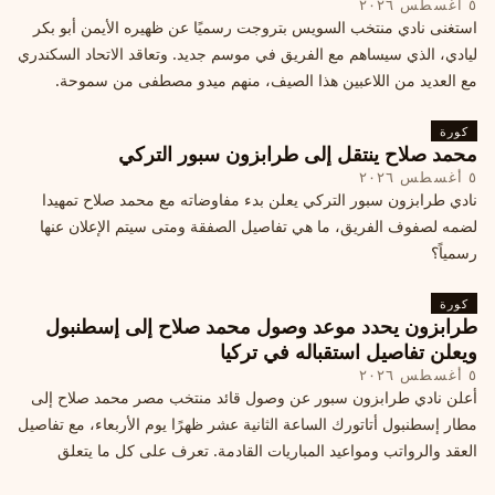
٥ أغسطس ٢٠٢٦
استغنى نادي منتخب السويس بتروجت رسميًا عن ظهيره الأيمن أبو بكر
ليادي، الذي سيساهم مع الفريق في موسم جديد. وتعاقد الاتحاد السكندري
مع العديد من اللاعبين هذا الصيف، منهم ميدو مصطفى من سموحة.
كورة
محمد صلاح ينتقل إلى طرابزون سبور التركي
٥ أغسطس ٢٠٢٦
نادي طرابزون سبور التركي يعلن بدء مفاوضاته مع محمد صلاح تمهيدا
لضمه لصفوف الفريق، ما هي تفاصيل الصفقة ومتى سيتم الإعلان عنها
رسمياً؟
كورة
طرابزون يحدد موعد وصول محمد صلاح إلى إسطنبول
ويعلن تفاصيل استقباله في تركيا
٥ أغسطس ٢٠٢٦
أعلن نادي طرابزون سبور عن وصول قائد منتخب مصر محمد صلاح إلى
مطار إسطنبول أتاتورك الساعة الثانية عشر ظهرًا يوم الأربعاء، مع تفاصيل
العقد والرواتب ومواعيد المباريات القادمة. تعرف على كل ما يتعلق
بالصفقة التركية الكبرى.