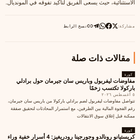
الاستثنائية، حيث يسعى الفريق لتأكيد تفوقه في المونديال.
مشاركة:
نسخ الرابط
مقالات ذات صلة
كورة
مفاوضات ليفربول وباريس سان جيرمان حول برادلي
باركولا تكتسب زخمًا
٥ أغسطس ٢٠٢٦
تتواصل مفاوضات ليفربول لضم برادلي باركولا من باريس سان جيرمان،
رغم الفجوة المالية بين الطرفين، مع استمرار المحادثات لتحقيق صفقة
ممكنة قبل إغلاق سوق الانتقالات
كورة
كريستيانو رونالدو وجورجينا رودريغيز: 4 أسرار خفية وراء