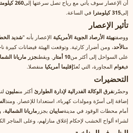
أن الإعصار سوف يأتي مع رياح تصل سرعتها إلى
260 كيلومترا
إلى
315 كيلومترا
في الساعة.
تأثير الإعصار
ووصفت
هيئة الأرصاد الجوية الأمريكية
الإعصار بأنه "
شديد الخط
من
الأحد
، ومن أضرار كارثية. وتوقعت الهيئة فيضانات كبيرة نا
على السواحل إلى أكثر من
10 أمتار
. ويقطن
جزر ماريانا الشمال
في
غوام
المجاورة، التي تُعدّ
إقليما أمريكيا
منفصلا.
التحضيرات
وحضّرت
فرق الوكالة الفدرالية لإدارة الطوارئ
أكثر من
مليون
لتر
إضافة إلى أسرّة ومولدات كهرباء، استعدادا للإعصار. ومنذ
ال
أمام محطات الوقود في مدينة
سايبان
بجزر
ماريانا الشمالية
، و
لشراء ألواح الخشب لإحكام إغلاق منازلهم، وعلى المتاجر الكب