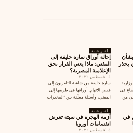
أخبار عامة
بشأن
إحالة أوراق سارة خليفة إلى
 يحذر
المفتي: ماذا يعني القرار بحق
الإعلامية المصرية؟
٥ أغسطس ٢٠٢٦
وزارية
سارة خليفة من شاشة التلفزيون إلى
وضاع في
قفص الاتهام. أوراقها في طريقها إلى
دن من
المفتي، وأسئلة معلّقة بين “المخدرات
فلسطين
الكبرى” وشبح الإعدام.
تها إلى
أخبار عامة
م في
أزمة الهجرة في سبتة تعرض
قة
انقسامات أوروبا
٥ أغسطس ٢٠٢٦