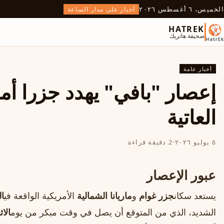
الخميس، ٦ أغسطس ٢٠٢٦
أخبار على مدار الساعة
HATREK
صحيفة هاتريك
أخبار عامة
إعصار "بافي" يهدد جزرا أمر
العاتية
٥ يوليو ٢٠٢٦
·
2 دقيقة قراءة
عبور الإعصار
يستعد سكان
جزر غوام
و
ماريانا الشمالية
الأمريكية الواقعة في
ا
الشديد، الذي من المتوقع أن يصل في وقت مبكر من يوم
الاث