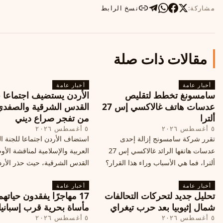
مشاركة:
نسخ الرابط
مقالات ذات صلة
أخبار عامة
أخبار عامة
سامسونغ تخطط لتقليص
الأردن يستضيف اجتماعا 
عدسات هاتف غالاكسي إس 27
القدس الشرقية والصفدي
ألترا
من تفجر صراع ديني
٥ أغسطس ٢٠٢٦
٥ أغسطس ٢٠٢٦
تقرر شركة سامسونج إزالة إحدى
استضاف الأردن اجتماعا للجنة ال
عدسات هاتفها الرائد غالاكسي إس 27
العربية والإسلامية لمناقشة الأ
ألترا، فما هي الأسباب وراء هذا القرار؟
القدس الشرقية، حيث حذر الأر
وكيف سيتأثر الأداء الفوتوغرافي لهاتف
خطر تفجر صراع ديني، ودعت 
أخبار عامة
الأندرويد الأغلى في السوق؟
أخبار عامة
الدول إلى الامتناع عن نقل سفارا
تحليل جديد لتحركات التحالفات
17 مهاجرًا يفقدون حياته
القدس، ما يزيد التوتر في المنط
شمال إثيوبيا بعد حرب تيغراي
مأساة بحرية قرب إسبانيا
٥ أغسطس ٢٠٢٦
٥ أغسطس ٢٠٢٦