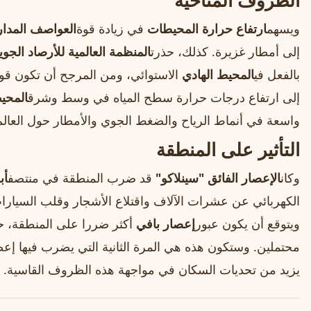
الظروف المناخية
ويسهم
ارتفاع حرارة المحيطات
في زيادة قوة
العواصف المدار
إلى أمطار غزيرة. كذلك، حذرت
المنظمة العالمية للأرصاد الجوي
بالفعل في
المحيط الهادي
الاستوائي، ومن المرجح أن تكون قوية
إلى ارتفاع درجات حرارة سطح المياه في وسط وشرق
المحي
واسعة في أنماط الرياح والضغط الجوي والأمطار حول العالم
التأثير على المنطقة
وكان
الإعصار الفائق "سينلاكو"
قد ضرب المنطقة في منتصف
أب
الكهربائي عن عشرات الآلاف واقتلاع الأشجار وقلب السيارات 
ويتوقع أن يكون عبور
إعصار بافي
أكثر ضررا على المنطقة، ح
محتملين. وستكون هذه هي المرة الثانية التي يضرب فيها إع
يزيد من تحديات السكان في مواجهة هذه الظروف القاسية.