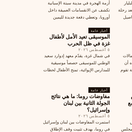
ليار
أزمة الهجرة في مدينة سبتة الإسبانية
د رحلة
تكشف عن الانقسامات العميقة داخل
اصيل
أوروبا، وتعطي دفعة جديدة لليمين
المتطرف، وفرصة لخصوم الاتحاد
أخبار عامة
الأوروبي لاستغلال هشاشة موقفه، فما
الموسيقى تعيد الأمل لأطفال
هي الآثار السياسية لهذه الأزمة؟
غزة في ظل الحرب
٥ أغسطس ٢٠٢٦
مالات
في شمال غزة، يقدّم معهد إدوارد سعيد
ه أن
الوطني للموسيقى حصصاً موسيقية
ة تقوم
للمدارس الإيوائية، تمنح الأطفال لحظات
ة بضربات
من السلام وتعيد لهم الطفولة المفقودة.
تبان
اكتشف كيف
أخبار عامة
مفاوضات روما: ما هي نتائج
ع
الجولة الثانية بين لبنان
وإسرائيل؟
٥ أغسطس ٢٠٢٦
س
استمرت المفاوضات بين لبنان وإسرائيل
 ومجلس
في روما، بهدف تثبيت وقف الإطلاق