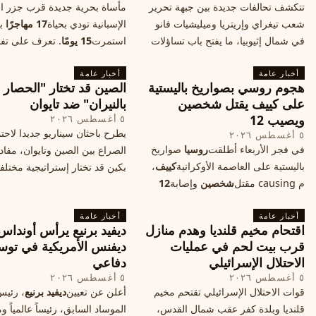
تتكشف تحالفات جديدة بين جبهة تحرير
مأساة بحرية جديدة قرب جزر الب
شعب تيغراي وإريتريا وميليشيات فانو
الإسبانية تودي بحياة
17 مهاجرًا
بع
في شمال إثيوبيا، ما يفتح باب تساؤلات
استمرت
15 يومًا
. تعرف على تف
حول مستقبل الصراع وإعادة رسم
الحادث وخطوات الإنقاذ.
أخبار عامة
الخريطة السياسية.
أخبار عامة
هجوم روسي بصواريخ باليستية
الصين قد تختار "الحصار
على كييف يقتل شخصين
بالنيران" ضد تايوان
ويصيب 12
٥ أغسطس ٢٠٢٦
يطرح باحثان سيناريو جديدا لاحت
٥ أغسطس ٢٠٢٦
في فجر الأربعاء أطلقت
روسيا
صواريخ
الصراع بين الصين وتايوان، مفاد
باليستية على العاصمة الأوكرانية
كييف
،
بكين قد تختار إستراتيجية مختلف
م causing مقتل
شخصين
وإصابة
12
على استهداف الموانئ التايواني
آخرين، وسط تصعيد عسكري يهدد الأمن
صاروخية دقيقة، فيما يسميه الكا
أخبار عامة
المدني. تفاصيل الهجوم وتداعياته.
أخبار عامة
"الحصار بالنيران
اقتحام مخيم قلنديا وهدم منازل
ديفيد برنيع يرأس أونداس
قرب بيت لحم في عمليات
ديفنس الأمريكية في توس
الاحتلال الإسرائيلي
دفاعي
٥ أغسطس ٢٠٢٦
٥ أغسطس ٢٠٢٦
قوات الاحتلال الإسرائيلي تقتحم مخيم
أعلن عن تعيين
ديفيد برنيع
، رئي
قلنديا وبلدة كفر عقب شمال القدس،
الموساد السابق، رئيساً عالمياً