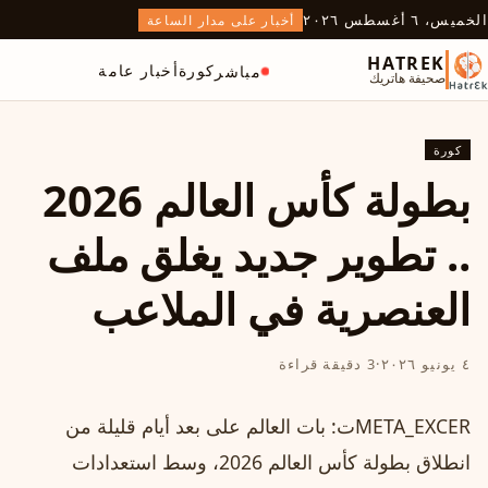
الخميس، ٦ أغسطس ٢٠٢٦
أخبار على مدار الساعة
HATREK
كورة
أخبار عامة
مباشر
صحيفة هاتريك
كورة
بطولة كأس العالم 2026
.. تطوير جديد يغلق ملف
العنصرية في الملاعب
٤ يونيو ٢٠٢٦
·
3 دقيقة قراءة
META_EXCERت: بات العالم على بعد أيام قليلة من
انطلاق بطولة كأس العالم 2026، وسط استعدادات