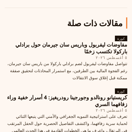
مقالات ذات صلة
كورة
مفاوضات ليفربول وباريس سان جيرمان حول برادلي
باركولا تكتسب زخمًا
٥ أغسطس ٢٠٢٦
تتواصل مفاوضات ليفربول لضم برادلي باركولا من باريس سان جيرمان،
رغم الفجوة المالية بين الطرفين، مع استمرار المحادثات لتحقيق صفقة
ممكنة قبل إغلاق سوق الانتقالات
كورة
كريستيانو رونالدو وجورجينا رودريغيز: 4 أسرار خفية وراء
زفافهما السري
٥ أغسطس ٢٠٢٦
تعرف على استراتيجية التمويه الجغرافي والأمني التي يتبعها الثنائي
لحماية سرية زفافهما، واكتشف التفاصيل الحصرية حول الحفل المرتقب
في البرتغال، واعرف ما هي الخطوات القادمة في هذا الحدث العالمي