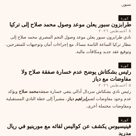
سبور.
كورة
طرابزون سبور يعلن موعد وصول محمد صلاح إلى تركيا
٥ أغسطس ٢٠٢٦
نادي طرابزون سبور يعلن موعد وصول النجم المصري محمد صلاح إلى
مطار تركيا الساعة الثامنة مساءً، مع إجراءات أمان وتوجيهات للمتفرجين،
وتوقيع عقد جديد ومكافآت مالية.
كورة
رئيس بشكتاش يوضح عدم خسارة صفقة صلاح ولا
مفاوضات مع دياز
٥ أغسطس ٢٠٢٦
رئيس نادي بشكتاش سردال أدالي ينفي خسارة صفقة
محمد صلاح
ويؤكد
عدم وجود مفاوضات لضم
إبراهيم دياز
، مشيراً إلى خطة النادي المستقبلية
ومفاوضات محتملة أخرى.
كورة
فينيسيوس يكشف عن كواليس لقائه مع مورينيو في ريال
مدريد