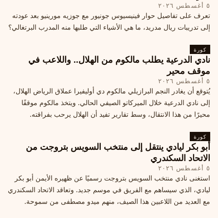
٥ أغسطس ٢٠٢٦
تعرف على تفاصيل حوار فينيسيوس جونيور مع جوزيه مورينيو بعد عودته
إلى تدريبات ريال مدريد، ما هي الأشياء التي طلبها منه المدرب البرتغالي؟
كورة
نادي الدرعية يطلب مالكوم من الهلال.. واللاعب في
موقف محير
٥ أغسطس ٢٠٢٦
يُتوقع أن يغادر النجم البرازيلي مالكوم دي أوليفيرا عملاق الرياض الهلال،
إلى نادي الدرعية خلال الميركاتو الصيفي الحالي. ويتخذ مالكوم موقفًا
محيرًا من هذا الانتقال، وسط تقارير تفيد أن الهلال يرحب بفراقته.
كورة
أبو بكر ليادي ينتقل إلى منتخب السويس بتروجت من
الاتحاد السكندري
٥ أغسطس ٢٠٢٦
استغنى نادي منتخب السويس بتروجت رسميًا عن ظهيره الأيمن أبو بكر
ليادي، الذي سيساهم مع الفريق في موسم جديد. وتعاقد الاتحاد السكندري
مع العديد من اللاعبين هذا الصيف، منهم ميدو مصطفى من سموحة.