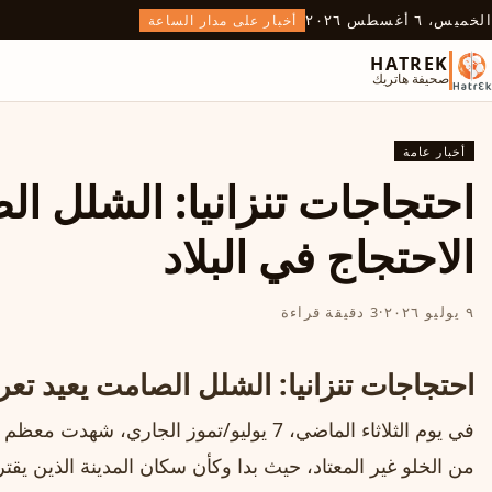
الخميس، ٦ أغسطس ٢٠٢٦
أخبار على مدار الساعة
HATREK
صحيفة هاتريك
أخبار عامة
احتجاجات تنزانيا: الشلل ا
الاحتجاج في البلاد
٩ يوليو ٢٠٢٦
·
3 دقيقة قراءة
احتجاجات تنزانيا: الشلل الصامت يعيد تعري
في يوم الثلاثاء الماضي، 7 يوليو/تموز الجاري