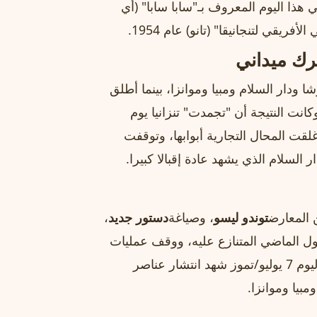
ذا اليوم المعروف بـ"سابا سابا" (أي
يقي لتنجانيقا" (تانو) عام 1954.
رك ميداني
ار السلام ومبيا وموانزا، بينما أطلق
نت النتيجة أن "تجمدت" تنزانيا يوم
غلقت المحال التجارية أبوابها، وتوقفت
السلام الذي يشهد عادة إقبالا كبيرا.
 المعارض
توندو ليسو
، وصياغة
دستور جديد
،
يح اقتراع 29 أكتوبر/تشرين الأول الماضي المتنازع عليه، ووقف عمليات
الاختطاف القسري والقتل غير المبرر. وكان الأسبوع السابق ليوم 7 يوليو/تموز شهد انتشار عناصر
يا وموانزا.