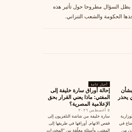
ما يظل السؤال مطروحا حول تأثير هذه
ذها الحكومة والشعب التنزاني.
أخبار عامة
بشأن
إحالة أوراق سارة خليفة إلى
 يحذر
المفتي: ماذا يعني القرار بحق
الإعلامية المصرية؟
٥ أغسطس ٢٠٢٦
وزارية
سارة خليفة من شاشة التلفزيون إلى
وضاع في
قفص الاتهام. أوراقها في طريقها إلى
دن من
المفتي، وأسئلة معلّقة بين “المخدرات