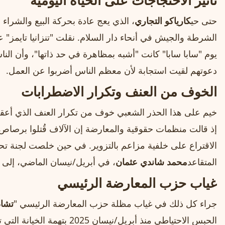
تأثير الاحتجاجات على الحياة اليومية
حتى حي
كارياكو التجاري
، الذي يعج عادة بحركة البيع والشراء
الشرطة والجيش في أنحاء دار السلام. نقلت "تنزانيا تايمز" 
يوم "سابا سابا" كانت "أشبه بمظاهرة في حد ذاتها"، وأن الن
دعوتهم لقيت استجابة لأن معظم الناس أضربوا عن العمل.
الخوف من العنف وتكرار الاضطرابات
خيم على هذا الحذر الشعبي خوف من تكرار العنف الذي أعقب
إذ قالت منظمات حقوقية والمعارضة إن الآلاف قُتلوا برصاص
الاقتراع على خلفية مزاعم بالتزوير. في حين خلصت لجنة تح
المتقاعد
محمد شاندي عثمان
، في أبريل/نيسان الماضي، إلى مقتل 518 شخصا في 11
غياب حزب المعارضة الرئيسي
جراء كل ذلك في غياب مظلة حزب المعارضة الرئيسي "
تشاد
الحبس الاحتياطي منذ أبريل/نيسا