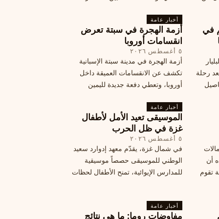
فلسطين
الكبرى” وشبح الإعدام.
تها إلى
أخبار عامة
م في
أزمة الهجرة في سبتة تعرض
قة
انقسامات أوروبا
٥ أغسطس ٢٠٢٦
ليار
أزمة الهجرة في مدينة سبتة الإسبانية
د رحلة
تكشف عن الانقسامات العميقة داخل
اصيل
أوروبا، وتعطي دفعة جديدة لليمين
المتطرف، وفرصة لخصوم الاتحاد
أخبار عامة
الأوروبي لاستغلال هشاشة موقفه، فما
الموسيقى تعيد الأمل لأطفال
هي الآثار السياسية لهذه الأزمة؟
غزة في ظل الحرب
٥ أغسطس ٢٠٢٦
مالات
في شمال غزة، يقدّم معهد إدوارد سعيد
ه أن
الوطني للموسيقى حصصاً موسيقية
ة تقوم
للمدارس الإيوائية، تمنح الأطفال لحظات
ة بضربات
من السلام وتعيد لهم الطفولة المفقودة.
تبان
اكتشف كيف
أخبار عامة
مفاوضات روما: ما هي نتائج