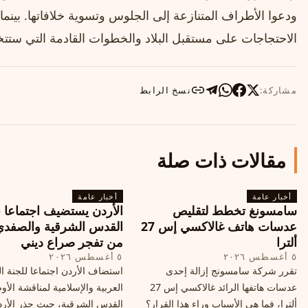
ودعوا الأطراف المتنازعة إلى الجلوس وتسوية خلافاتها. بين
الاحتجاجات على مستقبل البلاد والخطوات القادمة التي ستتخ
مشاركة:
نسخ الرابط
مقالات ذات صلة
أخبار عامة
أخبار عامة
سامسونغ تخطط لتقليص
الأردن يستضيف اجتماعا 
عدسات هاتف غالاكسي إس 27
القدس الشرقية والصفدي
ألترا
من تفجر صراع ديني
٥ أغسطس ٢٠٢٦
٥ أغسطس ٢٠٢٦
تقرر شركة سامسونج إزالة إحدى
استضاف الأردن اجتماعا للجنة ال
عدسات هاتفها الرائد غالاكسي إس 27
العربية والإسلامية لمناقشة الأ
ألترا، فما هي الأسباب وراء هذا القرار؟
القدس الشرقية، حيث حذر الأر