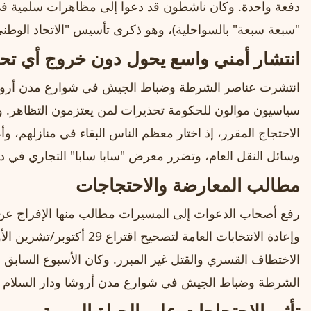
دفعة واحدة. وكان ناشطون قد دعوا إلى مظاهرات سلمية في ه
"سبعة سبعة" بالسواحلية)، وهو ذكرى تأسيس "الاتحاد الوطني الأفر
انتشار أمني واسع يحول دون خروج أي تح
انتشرت عناصر الشرطة وضباط الجيش في شوارع مدن أروشا ود
سياسيون موالون للحكومة تحذيرات لمن يعتزمون التظاهر. وكا
الاحتجاج المقرر، إذ اختار معظم الناس البقاء في منازلهم، وأ
وسائل النقل العام، وتضرر معرض "سابا سابا" التجاري في دار 
مطالب المعارضة والاحتجاجات
رفع أصحاب الدعوات إلى المسيرات مطالب منها الإفراج عن
وإعادة الانتخابات العامة لتصح
الشرطة وضباط الجيش في شوارع مدن أروشا ودار السلام ومب