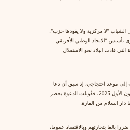
يل الشباب "لا مركزية ولا يقودها حزب".
وم 7 يوليو/تموز يوافق ذكرى تأسيس "الاتحاد الوطني الأفريقي
 وهي الحركة التي قادت البلاد نحو الاستقلال
ة إلى موعد احتجاجي، إذ سبق أن دعا
ناشطون إلى مظاهرات في عيد الاستقلال يوم 9 ديسمبر/كانون الأول 2025، فقُوبلت الدعوة بحظر
دار السلام من المارة.
را بالغا بتجارتهم وبالاقتصاد عموما،