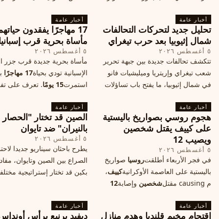
وكيف سيتأثر الأداء الفوتوغرافي لهاتف
خطر تفجر صراع ديني، ودعت 
أخبار عامة
الأندرويد الأغلى في السوق؟
أخبار عامة
الدول إلى الامتناع عن نقل سفارا
تحليل جديد لتحركات التحالفات
17 مهاجرًا يفقدون حياته
القدس، ما يزيد التوتر في المنط
شمال إثيوبيا بعد حرب تيغراي
مأساة بحرية قرب إسبانيا
٥ أغسطس ٢٠٢٦
٥ أغسطس ٢٠٢٦
تتكشف تحالفات جديدة بين جبهة تحرير
مأساة بحرية جديدة قرب جزر الب
شعب تيغراي وإريتريا وميليشيات فانو
الإسبانية تودي بحياة
17 مهاجرًا
بع
في شمال إثيوبيا، ما يفتح باب تساؤلات
استمرت
15 يومًا
. تعرف على تف
حول مستقبل الصراع وإعادة رسم
الحادث وخطوات الإنقاذ.
أخبار عامة
الخريطة السياسية.
أخبار عامة
هجوم روسي بصواريخ باليستية
الصين قد تختار "الحصار
على كييف يقتل شخصين
بالنيران" ضد تايوان
ويصيب 12
٥ أغسطس ٢٠٢٦
يطرح باحثان سيناريو جديدا لاحت
٥ أغسطس ٢٠٢٦
في فجر الأربعاء أطلقت
روسيا
صواريخ
الصراع بين الصين وتايوان، مفاد
باليستية على العاصمة الأوكرانية
كييف
،
بكين قد تختار إستراتيجية مختلف
م causing مقتل
شخصين
وإصابة
12
على استهداف الموانئ التايواني
آخرين، وسط تصعيد عسكري يهدد الأمن
صاروخية دقيقة، فيما يسميه الكا
أخبار عامة
المدني. تفاصيل الهجوم وتداعياته.
أخبار عامة
"الحصار بالنيران
اقتحام مخيم قلنديا وهدم منازل
ديفيد برنيع يرأس أونداس