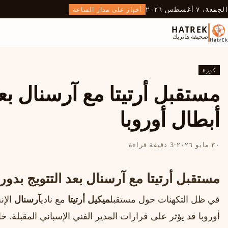
الجمعة، ٧ أغسطس ٢٠٢٦
أخبار على مدار الساعة
HATREK
صحيفة هاتريك
كورة
مستقبل أرتيتا مع آرسنال بع
أبطال أوروبا
٣٠ مايو ٢٠٢٦
·
3 دقيقة قراءة
مستقبل أرتيتا مع آرسنال بعد التتويج بدور
في ظل التكهنات حول مستقبل
ميكيل أرتيتا
مع نادي
آرسنال
الإن
أوروبا قد يؤثر على قرارات المدير الفني الإسباني المقبلة. خ