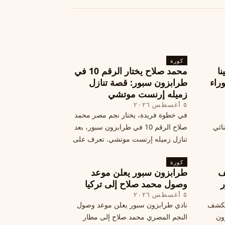
كورة
نا
محمد صلاح يختار الرقم 10 في
ة وراء
طرابزون سبور: قصة تنازل
زميله إرنست موتشي
٥ أغسطس ٢٠٢٦
في خطوة فريدة، يختار نجم مصر محمد
نائي
صلاح الرقم 10 في طرابزون سبور، بعد
تنازل زميله إرنست موتشي. تعرف على
المرتقب
تفاصيل هذه اللفتة الرائعة.
خطوات
كورة
ف
طرابزون سبور يعلن موعد
ر
وصول محمد صلاح إلى تركيا
٥ أغسطس ٢٠٢٦
الكشف
نادي طرابزون سبور يعلن موعد وصول
زون
النجم المصري محمد صلاح إلى مطار