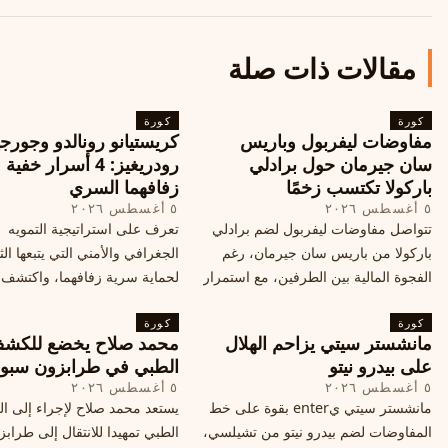
مقالات ذات صلة
كورة
كورة
مفاوضات ليفربول وباريس
كريستيانو رونالدو وجورجي
سان جيرمان حول برادلي
رودريغيز: 4 أسرار خفي
باركولا تكتسب زخمًا
زفافهما السري
٥ أغسطس ٢٠٢٦
٥ أغسطس ٢٠٢٦
تتواصل مفاوضات ليفربول لضم برادلي
تعرف على استراتيجية التمويه
باركولا من باريس سان جيرمان، رغم
الجغرافي والأمني التي يتبعها الث
الفجوة المالية بين الطرفين، مع استمرار
لحماية سرية زفافهما، واكتشف
المحادثات لتحقيق صفقة ممكنة قبل
التفاصيل الحصرية حول الحفل 
كورة
إغلاق سوق الانتقالات
كورة
في البرتغال، واعرف ما هي ال
مانشستر سيتي يزاحم الهلال
محمد صلاح يخضع للكش
القادمة في هذا الحدث العالمي
على بيدرو نيتو
الطبي في طرابزون سبو
٥ أغسطس ٢٠٢٦
٥ أغسطس ٢٠٢٦
مانشستر سيتي يenter بقوة على خط
يستعد محمد صلاح لإجراء إلى 
المفاوضات لضم بيدرو نيتو من تشيلسي،
الطبي تمهيدا للانتقال إلى طراب