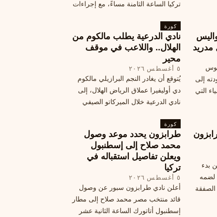
تركيا الساعة الثامنة مساءً، مع إجراءات
أمان وتوجيهات للمتفرجين، وتوقيع عقد
كورة
جديد ومكافآت مالية.
اليس
نادي الدرعية يطلب مالكوم من
 مدريد
الهلال.. واللاعب في موقف
محير
يوس
٥ أغسطس ٢٠٢٦
يُتوقع أن يغادر النجم البرازيلي مالكوم
دته إلى
دي أوليفيرا عملاق الرياض الهلال، إلى
اء التي
نادي الدرعية خلال الميركاتو الصيفي
الحالي. ويتخذ مالكوم موقفًا محيرًا من
كورة
هذا الانتقال، وسط تقارير تفيد أن الهلال
ابزون
طرابزون يحدد موعد وصول
يرحب بفراقته.
محمد صلاح إلى إسطنبول
ويعلن تفاصيل استقباله في
ن بدء
تركيا
 لضمه
٥ أغسطس ٢٠٢٦
أعلن نادي طرابزون سبور عن وصول
الصفقة
قائد منتخب مصر محمد صلاح إلى مطار
إسطنبول أتاتورك الساعة الثانية عشر