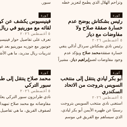
وتزاحم الهلال الذي يطمح لتعزيز خطه
سبور.
الهجومي، ما هي تفاصيل الصفقة؟
كورة
كورة
رئيس بشكتاش يوضح عدم
فينيسيوس يكشف عن كو
خسارة صفقة صلاح ولا
لقائه مع مورينيو في ريال
مفاوضات مع دياز
٥ أغسطس ٢٠٢٦
تعرف على تفاصيل حوار فينيس
٥ أغسطس ٢٠٢٦
رئيس نادي بشكتاش سردال أدالي ينفي
جونيور مع جوزيه مورينيو بعد عو
خسارة صفقة
محمد صلاح
ويؤكد عدم
تدريبات ريال مدريد، ما هي الأشي
وجود مفاوضات لضم
إبراهيم دياز
، مشيراً
طلبها منه المدرب البرتغالي؟
إلى خطة النادي المستقبلية ومفاوضات
كورة
محتملة أخرى.
كورة
أبو بكر ليادي ينتقل إلى منتخب
محمد صلاح ينتقل إلى طر
السويس بتروجت من الاتحاد
سبور التركي
السكندري
٥ أغسطس ٢٠٢٦
نادي طرابزون سبور التركي يعل
٥ أغسطس ٢٠٢٦
استغنى نادي منتخب السويس بتروجت
مفاوضاته مع محمد صلاح تمهيدا
رسميًا عن ظهيره الأيمن أبو بكر ليادي،
لصفوف الفريق، ما هي تفاصيل 
الذي سيساهم مع الفريق في موسم
ومتى سيتم الإعلان عنها رسمياً؟
جديد. وتعاقد الاتحاد السكندري مع العديد