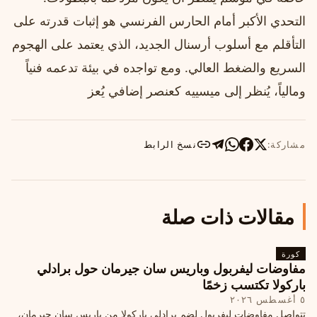
التحدي الأكبر أمام الحارس الفرنسي هو إثبات قدرته على
التأقلم مع أسلوب أرسنال الجديد، الذي يعتمد على الهجوم
السريع والضغط العالي. ومع تواجده في بيئة تدعمه فنياً
ومالياً، يُنظر إلى ميسييه كعنصر إضافي يُعز
مشاركة:
نسخ الرابط
مقالات ذات صلة
كورة
مفاوضات ليفربول وباريس سان جيرمان حول برادلي
باركولا تكتسب زخمًا
٥ أغسطس ٢٠٢٦
تتواصل مفاوضات ليفربول لضم برادلي باركولا من باريس سان جيرمان،