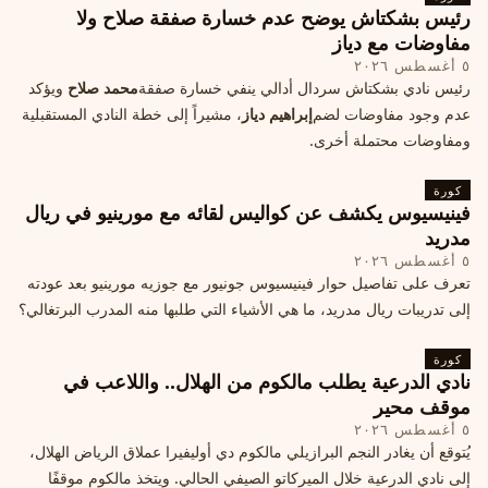
رئيس بشكتاش يوضح عدم خسارة صفقة صلاح ولا
مفاوضات مع دياز
٥ أغسطس ٢٠٢٦
رئيس نادي بشكتاش سردال أدالي ينفي خسارة صفقة
محمد صلاح
ويؤكد
عدم وجود مفاوضات لضم
إبراهيم دياز
، مشيراً إلى خطة النادي المستقبلية
ومفاوضات محتملة أخرى.
كورة
فينيسيوس يكشف عن كواليس لقائه مع مورينيو في ريال
مدريد
٥ أغسطس ٢٠٢٦
تعرف على تفاصيل حوار فينيسيوس جونيور مع جوزيه مورينيو بعد عودته
إلى تدريبات ريال مدريد، ما هي الأشياء التي طلبها منه المدرب البرتغالي؟
كورة
نادي الدرعية يطلب مالكوم من الهلال.. واللاعب في
موقف محير
٥ أغسطس ٢٠٢٦
يُتوقع أن يغادر النجم البرازيلي مالكوم دي أوليفيرا عملاق الرياض الهلال،
إلى نادي الدرعية خلال الميركاتو الصيفي الحالي. ويتخذ مالكوم موقفًا