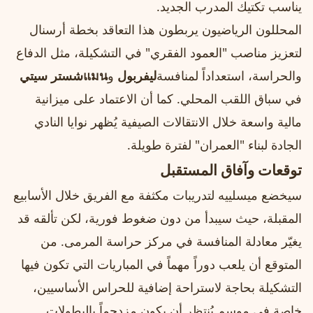
يناسب تكتيك المدرب الجديد.
المحللون الرياضيون يربطون هذا التعاقد بخطة أرسنال
لتعزيز مناصب "العمود الفقري" في التشكيلة، مثل الدفاع
والحراسة، استعداداً لمنافسة
ليفربول
و
แมนشستر سيتي
في سباق اللقب المحلي. كما أن الاعتماد على ميزانية
مالية واسعة خلال الانتقالات الصيفية يُظهر نوايا النادي
الجادة لبناء "العمران" لفترة طويلة.
توقعات وآفاق المستقبل
سيخضع ميسلييه لتدريبات مكثفة مع الفريق خلال الأسابيع
المقبلة، حيث سيبدأ من دون ضغوط فورية، لكن تألقه قد
يغيّر معادلة المنافسة في مركز حراسة المرمى. من
المتوقع أن يلعب دوراً مهماً في المباريات التي تكون فيها
التشكيلة بحاجة لاستراحة إضافية للحراس الأساسيين،
خاصة في موسم يُنتظر أن يكون مزدحماً بالبطولات.