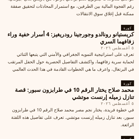
رغم الفجوة المالية بين الطرفين، مع استمرار المحادثات لتحقيق صفقة
ممكنة قبل إغلاق سوق الانتقالات
كورة
كريستيانو رونالدو وجورجينا رودريغيز: 4 أسرار خفية وراء
زفافهما السري
٥ أغسطس ٢٠٢٦
تعرف على استراتيجية التمويه الجغرافي والأمني التي يتبعها الثنائي
لحماية سرية زفافهما، واكتشف التفاصيل الحصرية حول الحفل المرتقب
في البرتغال، واعرف ما هي الخطوات القادمة في هذا الحدث العالمي
كورة
محمد صلاح يختار الرقم 10 في طرابزون سبور: قصة
تنازل زميله إرنست موتشي
٥ أغسطس ٢٠٢٦
في خطوة فريدة، يختار نجم مصر محمد صلاح الرقم 10 في طرابزون
سبور، بعد تنازل زميله إرنست موتشي. تعرف على تفاصيل هذه اللفتة
الرائعة.
كورة