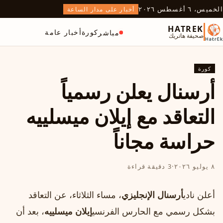
الخميس، ٦ أغسطس ٢٠٢٦
أخبار على مدار الساعة
HATREK
كورة
أخبار عامة
مباشر
صحيفة هاتريك
كورة
أرسنال يعلن رسمياً
التعاقد مع إيلان ميسلييه
حراسة مجاناً
٨ يوليو ٢٠٢٦
·
3 دقيقة قراءة
أعلن نادي
أرسنال الإنجليزي
، مساء الثلاثاء، عن التعاقد
بشكل رسمي مع الحارس الفرنسي
إيلان ميسلييه
، بعد أن