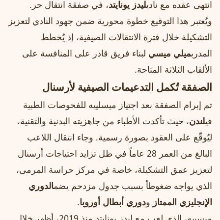
انتهى عقده مع نادي
ليدز يونايتد
، في صفقة انتقال حر.
ويُعتبر هذا التوقيع خطوة محورية ضمن جهود النادي لتعزيز
التشكيلة خلال فترة الانتقالات الصيفية، إذ يُخطط
المدرب
ميلي ميسي
لبناء فريق قادر على المنافسة على
الألقاب الثلاثة المتاحة.
الصفقة تُكمل التدعيمات الصيفية لأرسنال
تم إبرام الصفقة بعد اجتياز ميسلييه للفحوصات الطبية
في
لندن
، حيث تأكدت الأطباء من جاهزيته البدنية والتقنية،
ليُوقّع على العقود بصورة رسمية. وجاء انتقال اللاعب
البالغ من العمر 28 عاماً في ظل تزايد احتياجات أرسنال
لتعزيز عمق التشكيلة، خاصة في مركز حراسة المرمى،
الذي يواجه ضغوطاً بسبب جدول مزدحم يضم
الدوري
الإنجليزي الممتاز
و
دوري أبطال أوروبا
.
ميسييه، الذي لعب مع ليدز يونايتد منذ 2019، أظهر خلال