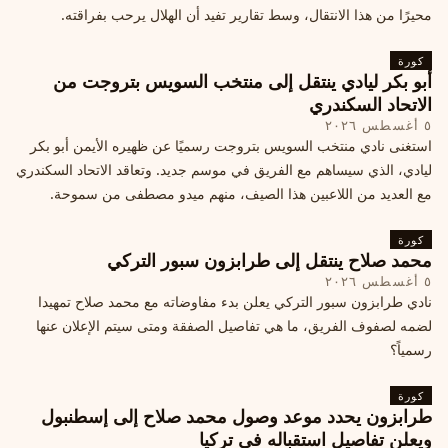
محيرًا من هذا الانتقال، وسط تقارير تفيد أن الهلال يرحب بفراقته.
كورة
أبو بكر ليادي ينتقل إلى منتخب السويس بتروجت من
الاتحاد السكندري
٥ أغسطس ٢٠٢٦
استغنى نادي منتخب السويس بتروجت رسميًا عن ظهيره الأيمن أبو بكر
ليادي، الذي سيساهم مع الفريق في موسم جديد. وتعاقد الاتحاد السكندري
مع العديد من اللاعبين هذا الصيف، منهم ميدو مصطفى من سموحة.
كورة
محمد صلاح ينتقل إلى طرابزون سبور التركي
٥ أغسطس ٢٠٢٦
نادي طرابزون سبور التركي يعلن بدء مفاوضاته مع محمد صلاح تمهيدا
لضمه لصفوف الفريق، ما هي تفاصيل الصفقة ومتى سيتم الإعلان عنها
رسمياً؟
كورة
طرابزون يحدد موعد وصول محمد صلاح إلى إسطنبول
ويعلن تفاصيل استقباله في تركيا