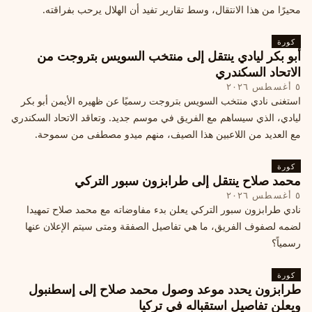
محيرًا من هذا الانتقال، وسط تقارير تفيد أن الهلال يرحب بفراقته.
كورة
أبو بكر ليادي ينتقل إلى منتخب السويس بتروجت من
الاتحاد السكندري
٥ أغسطس ٢٠٢٦
استغنى نادي منتخب السويس بتروجت رسميًا عن ظهيره الأيمن أبو بكر
ليادي، الذي سيساهم مع الفريق في موسم جديد. وتعاقد الاتحاد السكندري
مع العديد من اللاعبين هذا الصيف، منهم ميدو مصطفى من سموحة.
كورة
محمد صلاح ينتقل إلى طرابزون سبور التركي
٥ أغسطس ٢٠٢٦
نادي طرابزون سبور التركي يعلن بدء مفاوضاته مع محمد صلاح تمهيدا
لضمه لصفوف الفريق، ما هي تفاصيل الصفقة ومتى سيتم الإعلان عنها
رسمياً؟
كورة
طرابزون يحدد موعد وصول محمد صلاح إلى إسطنبول
ويعلن تفاصيل استقباله في تركيا