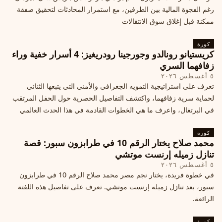
رغم الفجوة المالية بين الطرفين، مع استمرار المحادثات لتحقيق صفقة
ممكنة قبل إغلاق سوق الانتقالات
كورة
كريستيانو رونالدو وجورجينا رودريغيز: 4 أسرار خفية وراء
زفافهما السري
٥ أغسطس ٢٠٢٦
تعرف على استراتيجية التمويه الجغرافي والأمني التي يتبعها الثنائي
لحماية سرية زفافهما، واكتشف التفاصيل الحصرية حول الحفل المرتقب
في البرتغال، واعرف ما هي الخطوات القادمة في هذا الحدث العالمي
كورة
محمد صلاح يختار الرقم 10 في طرابزون سبور: قصة
تنازل زميله إرنست موتشي
٥ أغسطس ٢٠٢٦
في خطوة فريدة، يختار نجم مصر محمد صلاح الرقم 10 في طرابزون
سبور، بعد تنازل زميله إرنست موتشي. تعرف على تفاصيل هذه اللفتة
الرائعة.
كورة