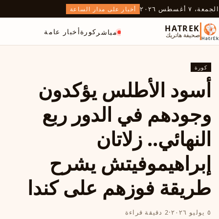
الجمعة، ٧ أغسطس ٢٠٢٦
أخبار على مدار الساعة
HATREK
كورة
أخبار عامة
مباشر
صحيفة هاتريك
كورة
أسود الأطلس يؤكدون
وجودهم في الدور ربع
النهائي.. زلاتان
إبراهيموفيتش يشرح
طريقة فوزهم على كندا
٥ يوليو ٢٠٢٦
·
2 دقيقة قراءة