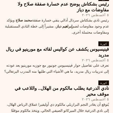
رئيس بشكتاش يوضح عدم خسارة صفقة صلاح ولا
مفاوضات مع دياز
٥ أغسطس ٢٠٢٦
رئيس نادي بشكتاش سردال أدالي ينفي خسارة صفقة
محمد صلاح
ويؤكد
عدم وجود مفاوضات لضم
إبراهيم دياز
، مشيراً إلى خطة النادي المستقبلية
ومفاوضات محتملة أخرى.
كورة
فينيسيوس يكشف عن كواليس لقائه مع مورينيو في ريال
مدريد
٥ أغسطس ٢٠٢٦
تعرف على تفاصيل حوار فينيسيوس جونيور مع جوزيه مورينيو بعد عودته
إلى تدريبات ريال مدريد، ما هي الأشياء التي طلبها منه المدرب البرتغالي؟
كورة
نادي الدرعية يطلب مالكوم من الهلال.. واللاعب في
موقف محير
٥ أغسطس ٢٠٢٦
يُتوقع أن يغادر النجم البرازيلي مالكوم دي أوليفيرا عملاق الرياض الهلال،
إلى نادي الدرعية خلال الميركاتو الصيفي الحالي. ويتخذ مالكوم موقفًا