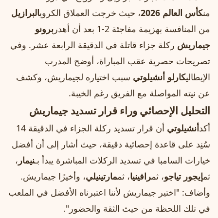
من
كأس العالم 2026
، حيث خرجت العملاق الكروي
البرازيل
من المنافسة بهزيمة مفاجئة 2-1 بعد أن أهدر
برونو
جيماريش
ركلة جزاء قاتلة في الدقيقة الرابعة عشر. وفي
تصريحات حصرية عقب المباراة، أوضح المدرب
الإيطالي
كارلو أنشيلوتي
سبب اختياره لجيماريش، وكشف
عن نيته المواصلة مع الفريق رغم الخيبة.
التحليل الإحصائي وراء قرار تسديد جيماريش
أكد
أنشيلوتي
أن قرار تسديد ركلة الجزاء في الدقيقة 14
سُنِد على قاعدة إحصائية دقيقة، حيث أشار إلى أن أفضل
خيارات السامبا في تسديد الركلات المباشرة يبدأ بـ
نيمار
،
ثم
إيجور تياجو
، ثم
رافينيا
، ثم
مارتينيلي
، وأخيرًا جيماريش.
وأضاف: "اختير جيماريش لأننا اعتبرناه الأفضل في الملعب
في تلك اللحظة من حيث الثقة والحضور".