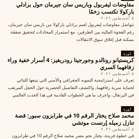
مفاوضات ليفربول وباريس سان جيرمان حول برادلي
باركولا تكتسب زخمًا
٥ أغسطس ٢٠٢٦
تتواصل مفاوضات ليفربول لضم برادلي باركولا من باريس سان جيرمان،
رغم الفجوة المالية بين الطرفين، مع استمرار المحادثات لتحقيق صفقة
ممكنة قبل إغلاق سوق الانتقالات
كورة
كريستيانو رونالدو وجورجينا رودريغيز: 4 أسرار خفية وراء
زفافهما السري
٥ أغسطس ٢٠٢٦
تعرف على استراتيجية التمويه الجغرافي والأمني التي يتبعها الثنائي
لحماية سرية زفافهما، واكتشف التفاصيل الحصرية حول الحفل المرتقب
في البرتغال، واعرف ما هي الخطوات القادمة في هذا الحدث العالمي
كورة
محمد صلاح يختار الرقم 10 في طرابزون سبور: قصة
تنازل زميله إرنست موتشي
٥ أغسطس ٢٠٢٦
في خطوة فريدة، يختار نجم مصر محمد صلاح الرقم 10 في طرابزون