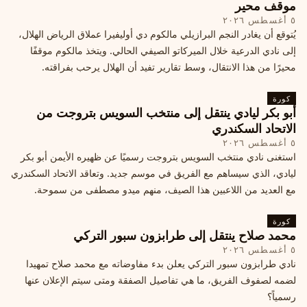
موقف محير
٥ أغسطس ٢٠٢٦
يُتوقع أن يغادر النجم البرازيلي مالكوم دي أوليفيرا عملاق الرياض الهلال،
إلى نادي الدرعية خلال الميركاتو الصيفي الحالي. ويتخذ مالكوم موقفًا
محيرًا من هذا الانتقال، وسط تقارير تفيد أن الهلال يرحب بفراقته.
كورة
أبو بكر ليادي ينتقل إلى منتخب السويس بتروجت من
الاتحاد السكندري
٥ أغسطس ٢٠٢٦
استغنى نادي منتخب السويس بتروجت رسميًا عن ظهيره الأيمن أبو بكر
ليادي، الذي سيساهم مع الفريق في موسم جديد. وتعاقد الاتحاد السكندري
مع العديد من اللاعبين هذا الصيف، منهم ميدو مصطفى من سموحة.
كورة
محمد صلاح ينتقل إلى طرابزون سبور التركي
٥ أغسطس ٢٠٢٦
نادي طرابزون سبور التركي يعلن بدء مفاوضاته مع محمد صلاح تمهيدا
لضمه لصفوف الفريق، ما هي تفاصيل الصفقة ومتى سيتم الإعلان عنها
رسمياً؟