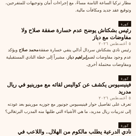
مطار تركيا الساعة الثامنة مساءً، مع إجراءات أمان وتوجيهات للمتفرجين،
وتوقيع عقد جديد ومكافآت مالية.
كورة
رئيس بشكتاش يوضح عدم خسارة صفقة صلاح ولا
مفاوضات مع دياز
٥ أغسطس ٢٠٢٦
رئيس نادي بشكتاش سردال أدالي ينفي خسارة صفقة
محمد صلاح
ويؤكد
عدم وجود مفاوضات لضم
إبراهيم دياز
، مشيراً إلى خطة النادي المستقبلية
ومفاوضات محتملة أخرى.
كورة
فينيسيوس يكشف عن كواليس لقائه مع مورينيو في ريال
مدريد
٥ أغسطس ٢٠٢٦
تعرف على تفاصيل حوار فينيسيوس جونيور مع جوزيه مورينيو بعد عودته
إلى تدريبات ريال مدريد، ما هي الأشياء التي طلبها منه المدرب البرتغالي؟
كورة
نادي الدرعية يطلب مالكوم من الهلال.. واللاعب في