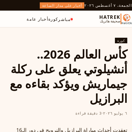
الجمعة، ٧ أغسطس ٢٠٢٦
أخبار على مدار الساعة
HATREK
كورة
أخبار عامة
مباشر
صحيفة هاتريك
كورة
كأس العالم 2026..
أنشيلوتي يعلق على ركلة
جيماريش ويؤكد بقاءه مع
البرازيل
٦ يوليو ٢٠٢٦
·
3 دقيقة قراءة
تعقدت أحداث مباراة البرازيل والنرويج في دور الـ16