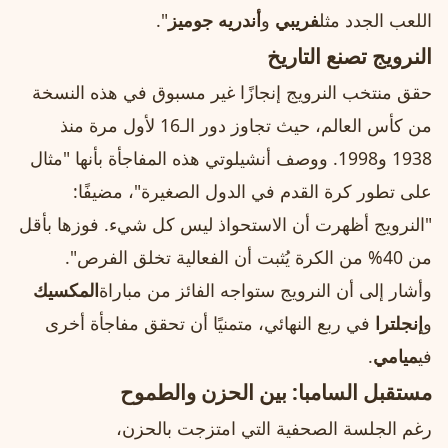
اللعب الجدد مثل
فريبي
و
أندريه جوميز
".
النرويج تصنع التاريخ
حقق منتخب النرويج إنجازًا غير مسبوق في هذه النسخة
من كأس العالم، حيث تجاوز دور الـ16 لأول مرة منذ
1938 و1998. ووصف أنشيلوتي هذه المفاجأة بأنها "مثال
على تطور كرة القدم في الدول الصغيرة"، مضيفًا:
"النرويج أظهرت أن الاستحواذ ليس كل شيء. فوزها بأقل
من 40% من الكرة يُثبت أن الفعالية تخلق الفرص".
وأشار إلى أن النرويج ستواجه الفائز من مباراة
المكسيك
و
إنجلترا
في ربع النهائي، متمنيًا أن تحقق مفاجأة أخرى
في
ميامي
.
مستقبل السامبا: بين الحزن والطموح
رغم الجلسة الصحفية التي امتزجت بالحزن،