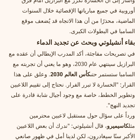
وأشار إلى أن الخسارة تكرر مع البرازيل أمام فرق
أوروبية في جميع مبارياتها الإقصائية خلال السنوات
الماضية، محذرًا من أن هذا الاتجاه قد يُضعف موقع
السامبا في البطولات الكبرى.
بقاء أنشيلوتي وبحث عن تجديد الدماء
في تصريحات مفاجئة، أكد المدرب الإيطالي أن عقده مع
البرازيل سينتهي عام 2030، وهو ما يعني أن تجربته مع
السامبا ستستمر حتى
كأس العالم 2030
. وعلق على هذا
القرار: "الخسارة لا تبرر الفرار. نحتاج إلى تقييم اللاعبين
وتطوير الخطط، خاصة مع وجود أجيال شابة قادرة على
تجديد النهج".
ورداً على سؤال حول مستقبل لاعبين محترمين
مثل
كاسيميرو
، قال أنشيلوتي: "ندرك أن بعض اللاعبين
الأكبر سنًا سيغادرون، لكن لدينا أمل في ظهور صانعي